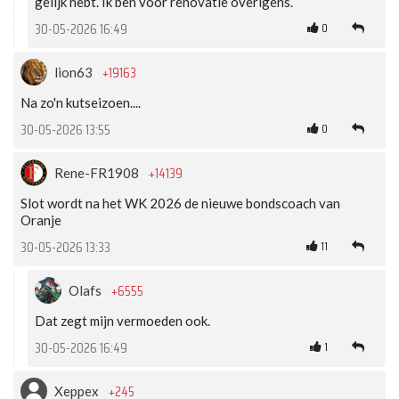
gelijk hebt. Ik ben voor renovatie overigens.
0
30-05-2026 16:49
+19163
lion63
Na zo'n kutseizoen....
0
30-05-2026 13:55
+14139
Rene-FR1908
Slot wordt na het WK 2026 de nieuwe bondscoach van
Oranje
11
30-05-2026 13:33
+6555
Olafs
Dat zegt mijn vermoeden ook.
1
30-05-2026 16:49
+245
Xeppex