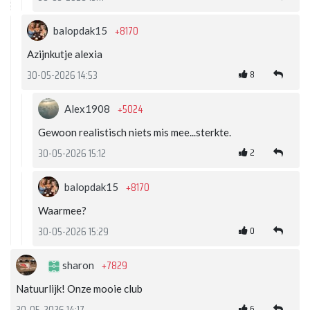
+8170
balopdak15
Azijnkutje alexia
8
30-05-2026 14:53
+5024
Alex1908
Gewoon realistisch niets mis mee...sterkte.
2
30-05-2026 15:12
+8170
balopdak15
Waarmee?
0
30-05-2026 15:29
+7829
sharon
Natuurlijk! Onze mooie club
6
30-05-2026 14:17