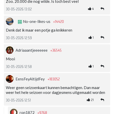
Zoo. 20.000 die nog wilde. Is toch best veel
4
30-05-2026 13:02
+14420
No-one-likes-us
Denk dat ik maar een potje ga knikkeren
1
30-05-2026 12:59
+36545
Adriaaantjeeeeeee
Mooi
1
30-05-2026 12:58
+183052
EensFeyAltijdFey
Weer geen seizoenkaart kunnen bemachtigen. Dan maar
weer het hele seizoen voor dagjesmens uitgemaakt worden
21
30-05-2026 12:51
+9768
ron1872