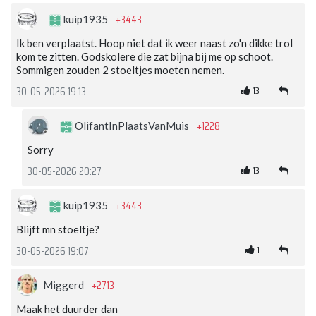
+3443
kuip1935
Ik ben verplaatst. Hoop niet dat ik weer naast zo'n dikke trol
kom te zitten. Godskolere die zat bijna bij me op schoot.
Sommigen zouden 2 stoeltjes moeten nemen.
13
30-05-2026 19:13
+1228
OlifantInPlaatsVanMuis
Sorry
13
30-05-2026 20:27
+3443
kuip1935
Blijft mn stoeltje?
1
30-05-2026 19:07
+2713
Miggerd
Maak het duurder dan