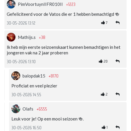
+1223
PimVoortuynIIFR010II
Gefeliciteerd voor de Vatos die er 1 hebben bemachtigd 🍻
7
30-05-2026 13:12
+38
Mathijs.s
Ik heb mijn eerste seizoenskaart kunnen bemachtigen in het
jongeren vak na 2 jaar proberen
20
30-05-2026 13:10
+8170
balopdak15
Proficiat en veel plezier
2
30-05-2026 14:55
+6555
Olafs
Leuk voor je! Op een mooi seizoen 🍻.
1
30-05-2026 16:50