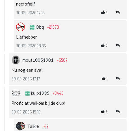
necrofiel?
4
30-05-2026 17:15
+21870
Obq
Liefhebber
0
30-05-2026 18:35
+6587
mout10051981
Nu nog een ava!
1
30-05-2026 17:17
+3443
kuip1935
Proficiat welkom bij de club!
2
30-05-2026 19:10
+47
Tulkie