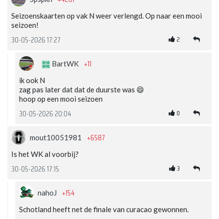
Seizoenskaarten op vak N weer verlengd. Op naar een mooi
seizoen!
2
30-05-2026 17:27
+11
BartWK
ik ook N
zag pas later dat dat de duurste was 😄
hoop op een mooi seizoen
0
30-05-2026 20:04
+6587
mout10051981
Is het WK al voorbij?
3
30-05-2026 17:15
+154
nahoJ
Schotland heeft net de finale van curacao gewonnen.