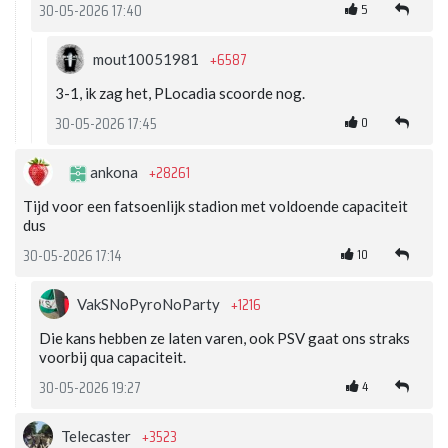
5
30-05-2026 17:40
+6587
mout10051981
3-1, ik zag het, PLocadia scoorde nog.
0
30-05-2026 17:45
+28261
ankona
Tijd voor een fatsoenlijk stadion met voldoende capaciteit
dus
10
30-05-2026 17:14
+1216
VakSNoPyroNoParty
Die kans hebben ze laten varen, ook PSV gaat ons straks
voorbij qua capaciteit.
4
30-05-2026 19:27
+3523
Telecaster