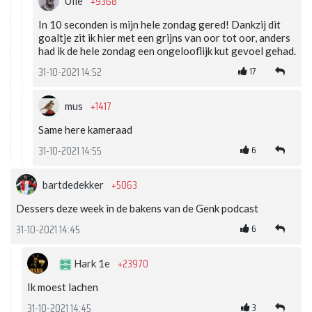
+9368
Ulie
In 10 seconden is mijn hele zondag gered! Dankzij dit
goaltje zit ik hier met een grijns van oor tot oor, anders
had ik de hele zondag een ongelooflijk kut gevoel gehad.
17
31-10-2021 14:52
+1417
mus
Same here kameraad
6
31-10-2021 14:55
+5063
bartdedekker
Dessers deze week in de bakens van de Genk podcast
6
31-10-2021 14:45
+23970
Hark 1e
Ik moest lachen
3
31-10-2021 14:45