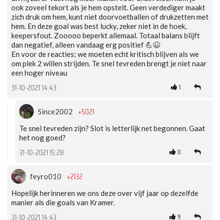
ook zoveel tekort als je hem opstelt. Geen verdediger maakt
zich druk om hem, kunt niet doorvoetballen of drukzetten met
hem. En deze goal was best lucky, zeker niet in de hoek,
keepersfout. Zooooo beperkt allemaal. Totaal balans blijft
dan negatief, alleen vandaag erg positief 💪😉
En voor de reacties; we moeten echt kritisch blijven als we
om plek 2 willen strijden. Te snel tevreden brengt je niet naar
een hoger niveau
1
31-10-2021 14:43
+5021
Since2002
Te snel tevreden zijn? Slot is letterlijk net begonnen. Gaat
het nog goed?
0
31-10-2021 15:28
+2132
feyro010
Hopelijk herinneren we ons deze over vijf jaar op dezelfde
manier als die goals van Kramer.
9
31-10-2021 14:43