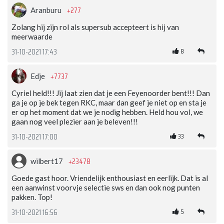
+277
Aranburu
Zolang hij zijn rol als supersub accepteert is hij van
meerwaarde
8
31-10-2021 17:43
+7737
Edje
Cyriel held!!! Jij laat zien dat je een Feyenoorder bent!!! Dan
ga je op je bek tegen RKC, maar dan geef je niet op en sta je
er op het moment dat we je nodig hebben. Held hou vol, we
gaan nog veel plezier aan je beleven!!!
33
31-10-2021 17:00
+23478
wilbert17
Goede gast hoor. Vriendelijk enthousiast en eerlijk. Dat is al
een aanwinst voorvje selectie sws en dan ook nog punten
pakken. Top!
5
31-10-2021 16:56