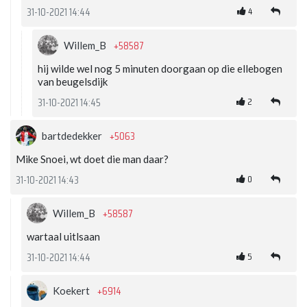
4
31-10-2021 14:44
+58587
Willem_B
hij wilde wel nog 5 minuten doorgaan op die ellebogen
van beugelsdijk
2
31-10-2021 14:45
+5063
bartdedekker
Mike Snoei, wt doet die man daar?
0
31-10-2021 14:43
+58587
Willem_B
wartaal uitlsaan
5
31-10-2021 14:44
+6914
Koekert