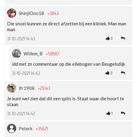
+3843
ShinjiOno18
Die snoei kunnen ze direct afzetten bij een kliniek. Man man
man
3
31-10-2021 14:43
+58587
Willem_B
idd met zn commentaar op die ellebogen van Beugelsdijk
2
31-10-2021 14:43
+25143
lfr1908
Je kunt wel zien dat dit een spits is. Staat waar die hoort te
staan
1
31-10-2021 14:42
+35621
Peterk