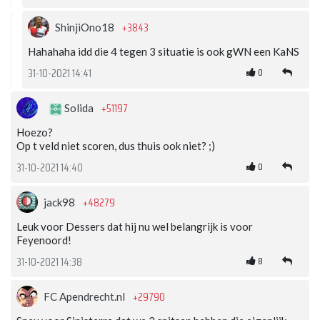
+3843
ShinjiOno18
Hahahaha idd die 4 tegen 3 situatie is ook gWN een KaNS
0
31-10-2021 14:41
+51197
Solida
Hoezo?
Op t veld niet scoren, dus thuis ook niet? ;)
0
31-10-2021 14:40
+48279
jack98
Leuk voor Dessers dat hij nu wel belangrijk is voor
Feyenoord!
8
31-10-2021 14:38
+29790
FC Apendrecht.nl