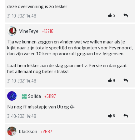
deze overwinning is zo lekker
5
31-10-2021 14:48
+12716
VineFeye
Tja we kunnen zeggen en vinden wat we willen maar als je
kijkt naar zijn totale speeltijd en doelpunten voor Feyenoord,
dan zijn we er 10 keer op voorruit gegaan tov Jørgensen.
Laat hem lekker aan de slag gaan met v. Persie en dan gaat
het allemaal nog beter straks!
9
31-10-2021 14:48
+51197
Solida
Nu nog ff misstapje van Utreg 🥳
6
31-10-2021 14:48
+2687
blackson