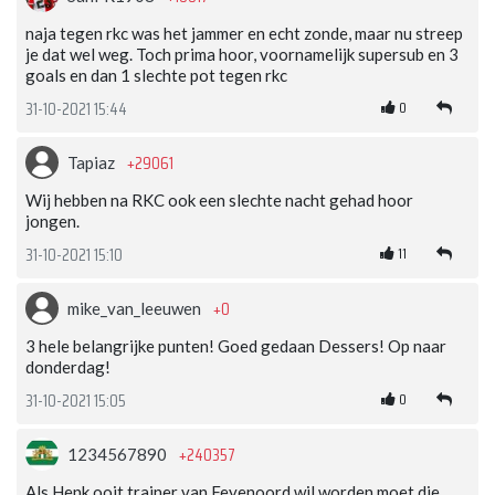
naja tegen rkc was het jammer en echt zonde, maar nu streep
je dat wel weg. Toch prima hoor, voornamelijk supersub en 3
goals en dan 1 slechte pot tegen rkc
0
31-10-2021 15:44
+29061
Tapiaz
Wij hebben na RKC ook een slechte nacht gehad hoor
jongen.
11
31-10-2021 15:10
+0
mike_van_leeuwen
3 hele belangrijke punten! Goed gedaan Dessers! Op naar
donderdag!
0
31-10-2021 15:05
+240357
1234567890
Als Henk ooit trainer van Feyenoord wil worden moet die