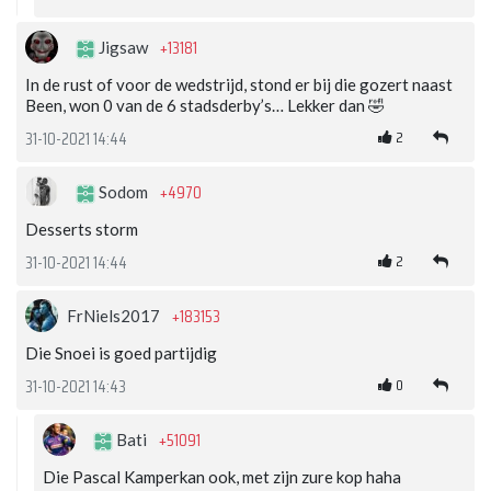
+13181
Jigsaw
In de rust of voor de wedstrijd, stond er bij die gozert naast
Been, won 0 van de 6 stadsderby’s… Lekker dan 🤣
2
31-10-2021 14:44
+4970
Sodom
Desserts storm
2
31-10-2021 14:44
+183153
FrNiels2017
Die Snoei is goed partijdig
0
31-10-2021 14:43
+51091
Bati
Die Pascal Kamperkan ook, met zijn zure kop haha