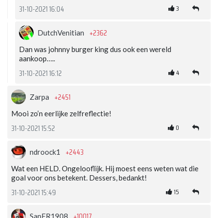
3
31-10-2021 16:04
+2362
DutchVenitian
Dan was johnny burger king dus ook een wereld
aankoop…..
4
31-10-2021 16:12
+2451
Zarpa
Mooi zo’n eerlijke zelfreflectie!
0
31-10-2021 15:52
+2443
ndroock1
Wat een HELD. Ongelooflijk. Hij moest eens weten wat die
goal voor ons betekent. Dessers, bedankt!
15
31-10-2021 15:49
+10017
SanFR1908