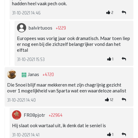
hadden heel vaak pech ook.
2
31-10-2021 14:46
+1229
balvirtuoos
Europees was vorig jaar ook dramatisch. Maar toen liep
er nog een bij die zichzelf belangrijker vond dan het
elftal
1
31-10-2021 15:53
+4720
Janas
Die Snoei blijf maar mekkeren met zijn chagrijnig gezicht
over 1 mogelijkheid van Sparta wat een waardeloze analist
12
31-10-2021 14:40
+22964
FR08pjotr
Hij slaat ook wartaal uit, ik denk dat ie seniel is
1
31-10-2021 14:41