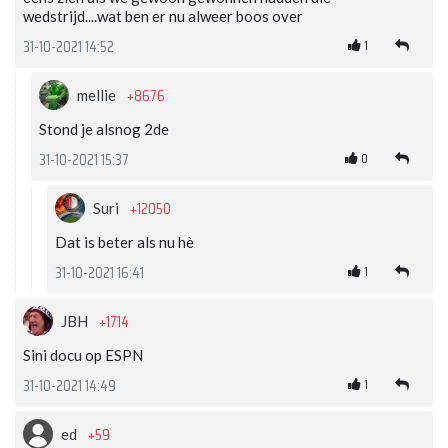
wedstrijd....wat ben er nu alweer boos over
1
31-10-2021 14:52
+8676
mellie
Stond je alsnog 2de
0
31-10-2021 15:37
+12050
Suri
Dat is beter als nu hè
1
31-10-2021 16:41
+1714
JBH
Sini docu op ESPN
1
31-10-2021 14:49
+59
ed