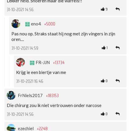
Lekker held. Snoeren maar die waffels!!
9
31-10-2021 14:56
+5000
eno4
Pas nou op. Straks staat hij nog met zijn vingers in zijn
oren....
1
31-10-2021 14:59
+13734
FR-JJN
Krijg ie een biertje van me
0
31-10-2021 16:46
+183153
FrNiels2017
Die chirurg zou ik niet vertrouwen onder narcose
0
31-10-2021 14:56
+2248
ezechiel