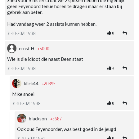
Sneu voor Sinisterra dat we 2 spitsen hebben die eigenlijk
geen Feyenoord tenue horen te dragen maar er staan bij
gebrek aan beter.
Had vandaag weer 2 assists kunnen hebben.
8
31-10-2021 14:38
+5000
ernst H
Wie is die idioot die naast Been staat
4
31-10-2021 14:38
+20395
klick44
Mike snoei
0
31-10-2021 14:38
+2687
blackson
Ook oud Feyenoorder, was best goed in de jeugd
0
31-10-2021 14:41