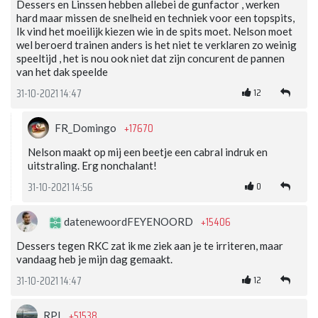
Dessers en Linssen hebben allebei de gunfactor , werken
hard maar missen de snelheid en techniek voor een topspits,
Ik vind het moeilijk kiezen wie in de spits moet. Nelson moet
wel beroerd trainen anders is het niet te verklaren zo weinig
speeltijd , het is nou ook niet dat zijn concurent de pannen
van het dak speelde
12
31-10-2021 14:47
+17670
FR_Domingo
Nelson maakt op mij een beetje een cabral indruk en
uitstraling. Erg nonchalant!
0
31-10-2021 14:56
+15406
datenewoordFEYENOORD
Dessers tegen RKC zat ik me ziek aan je te irriteren, maar
vandaag heb je mijn dag gemaakt.
12
31-10-2021 14:47
+51538
RPI