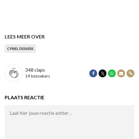
LEES MEER OVER
CYRIEL DESSERS
348
claps
Delen op Facebook
Delen op Twitter
Delen op Wha
Delen vi
Dele
14 bezoekers
PLAATS REACTIE