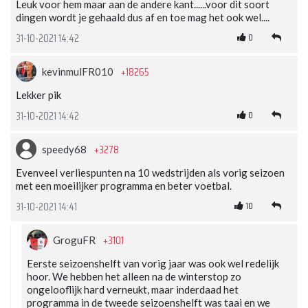
Leuk voor hem maar aan de andere kant......voor dit soort
dingen wordt je gehaald dus af en toe mag het ook wel....
0
31-10-2021 14:42
+18265
kevinmulFR010
Lekker pik
0
31-10-2021 14:42
+3278
speedy68
Evenveel verliespunten na 10 wedstrijden als vorig seizoen
met een moeilijker programma en beter voetbal.
10
31-10-2021 14:41
+3101
GroguFR
Eerste seizoenshelft van vorig jaar was ook wel redelijk
hoor. We hebben het alleen na de winterstop zo
ongelooflijk hard verneukt, maar inderdaad het
programma in de tweede seizoenshelft was taai en we