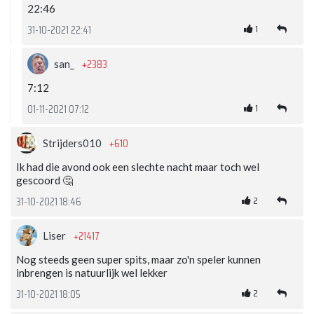
22:46
1
31-10-2021 22:41
+2383
san_
7:12
1
01-11-2021 07:12
+610
Strijders010
Ik had die avond ook een slechte nacht maar toch wel
gescoord 🤔
2
31-10-2021 18:46
+21417
Liser
Nog steeds geen super spits, maar zo'n speler kunnen
inbrengen is natuurlijk wel lekker
2
31-10-2021 18:05