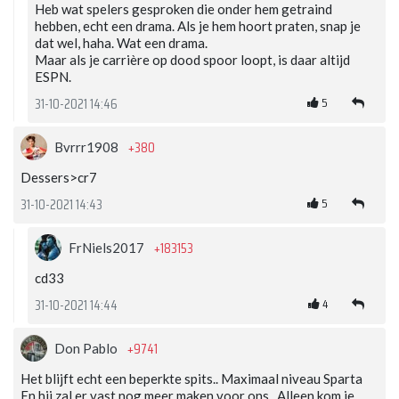
Heb wat spelers gesproken die onder hem getraind
hebben, echt een drama. Als je hem hoort praten, snap je
dat wel, haha. Wat een drama.
Maar als je carrière op dood spoor loopt, is daar altijd
ESPN.
5
31-10-2021 14:46
+380
Bvrrr1908
Dessers>cr7
5
31-10-2021 14:43
+183153
FrNiels2017
cd33
4
31-10-2021 14:44
+9741
Don Pablo
Het blijft echt een beperkte spits.. Maximaal niveau Sparta
En hij zal er vast nog meer maken voor ons.. Alleen kom je