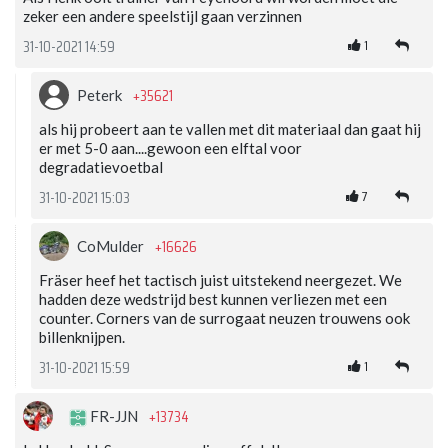
zeker een andere speelstijl gaan verzinnen
1
31-10-2021 14:59
+35621
Peterk
als hij probeert aan te vallen met dit materiaal dan gaat hij
er met 5-0 aan....gewoon een elftal voor
degradatievoetbal
7
31-10-2021 15:03
+16626
CoMulder
Fräser heef het tactisch juist uitstekend neergezet. We
hadden deze wedstrijd best kunnen verliezen met een
counter. Corners van de surrogaat neuzen trouwens ook
billenknijpen.
1
31-10-2021 15:59
+13734
FR-JJN