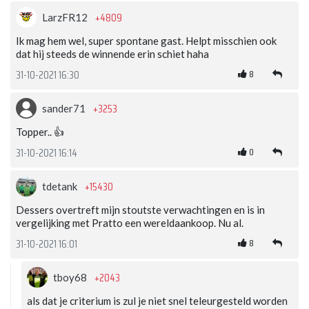
+4809
LarzFR12
Ik mag hem wel, super spontane gast. Helpt misschien ook
dat hij steeds de winnende erin schiet haha
8
31-10-2021 16:30
+3253
sander71
Topper.. 👍
0
31-10-2021 16:14
+15430
tdetank
Dessers overtreft mijn stoutste verwachtingen en is in
vergelijking met Pratto een wereldaankoop. Nu al.
8
31-10-2021 16:01
+2043
tboy68
als dat je criterium is zul je niet snel teleurgesteld worden