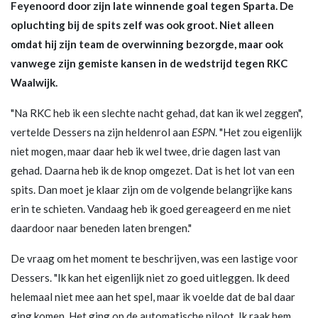
Feyenoord door zijn late winnende goal tegen Sparta. De
opluchting bij de spits zelf was ook groot. Niet alleen
omdat hij zijn team de overwinning bezorgde, maar ook
vanwege zijn gemiste kansen in de wedstrijd tegen RKC
Waalwijk.
"Na RKC heb ik een slechte nacht gehad, dat kan ik wel zeggen",
vertelde Dessers na zijn heldenrol aan
ESPN
. "Het zou eigenlijk
niet mogen, maar daar heb ik wel twee, drie dagen last van
gehad. Daarna heb ik de knop omgezet. Dat is het lot van een
spits. Dan moet je klaar zijn om de volgende belangrijke kans
erin te schieten. Vandaag heb ik goed gereageerd en me niet
daardoor naar beneden laten brengen."
De vraag om het moment te beschrijven, was een lastige voor
Dessers. "Ik kan het eigenlijk niet zo goed uitleggen. Ik deed
helemaal niet mee aan het spel, maar ik voelde dat de bal daar
ging komen. Het ging op de automatische piloot. Ik raak hem