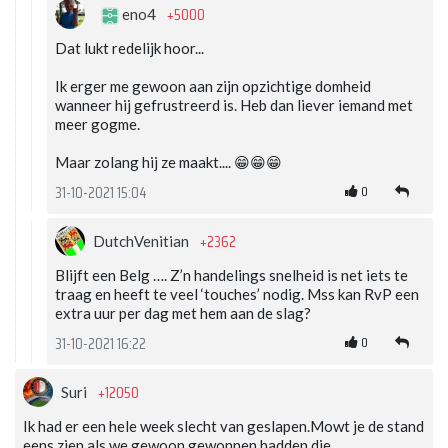
+5000
eno4
Dat lukt redelijk hoor...
Ik erger me gewoon aan zijn opzichtige domheid
wanneer hij gefrustreerd is. Heb dan liever iemand met
meer gogme.
Maar zolang hij ze maakt.... 😁😁😁
0
31-10-2021 15:04
+2362
DutchVenitian
Blijft een Belg …. Z’n handelings snelheid is net iets te
traag en heeft te veel ‘touches’ nodig. Mss kan RvP een
extra uur per dag met hem aan de slag?
0
31-10-2021 16:22
+12050
Suri
Ik had er een hele week slecht van geslapen.Mowt je de stand
eens zien als we gewoon gewonnen hadden die