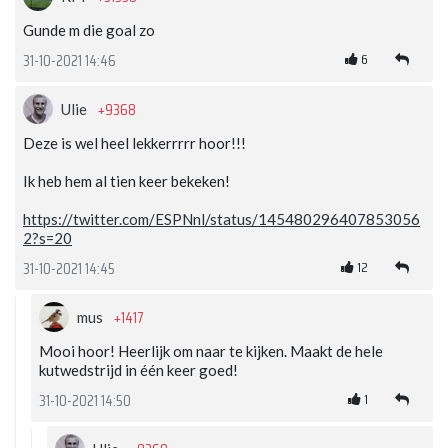
Gunde m die goal zo
6
31-10-2021 14:46
+9368
Ulie
Deze is wel heel lekkerrrrr hoor!!!
Ik heb hem al tien keer bekeken!
https://twitter.com/ESPNnl/status/145480296407853056
2?s=20
12
31-10-2021 14:45
+1417
mus
Mooi hoor! Heerlijk om naar te kijken. Maakt de hele
kutwedstrijd in één keer goed!
1
31-10-2021 14:50