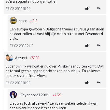
zo’n arrogante flut organisatie
1
23-02-2025 10:34
+1912
sman
Een europa gewoon n Belgische trainers cursus gaan doen
en daar zullen ze vast blij zijn met n cursist met Feyenoord
visie.
1
23-02-2025 21:15
+15558
Azzurri
Super pijnlijk wel wat er nu over Priske naar buiten komt. Dat
er totaal geen diepgang achter zat inhoudelijk. En zo kwam
hij ook over in interviews.
1
23-02-2025 10:30
+4325
.:Feyenoord1908!:.
Dat was toch al bekend? Een paar weken geleden kwam
dat al vanuit de spelers naar buiten.