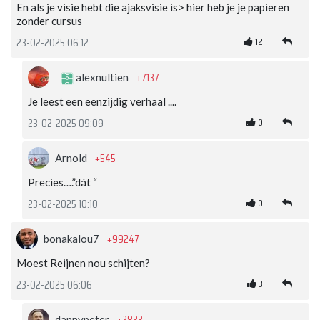
En als je visie hebt die ajaksvisie is> hier heb je je papieren
zonder cursus
12
23-02-2025 06:12
+7137
alexnultien
Je leest een eenzijdig verhaal ....
0
23-02-2025 09:09
+545
Arnold
Precies….”dát “
0
23-02-2025 10:10
+99247
bonakalou7
Moest Reijnen nou schijten?
3
23-02-2025 06:06
+2833
dannypeter