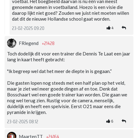
voetbal. Het boegbeeld daarvan is nu één van meest
genoemde namen in voetballand. Hoezo is een visie die
daarop lijkt niet goed? Zouden we juist niet moeten willen
dat dit de nieuwe Hollandse school gaat worden.
4
23-02-2025 09:20
+21428
FRlegend
Toch dodelijk dit voor een trainer die Dennis Te Laat een jaar
lang in kaart heeft gebracht:
"Ik begreep wel dat het meer de diepte in is gegaan.“
Die gasten lopen nog steeds met een half plan op het veld,
maar je ziet wel meer goede dingen af en toe. Denk dat
Bosschaart wel een goede trainer kan worden. Die gaan we
nog wel terug zien. Rustig voor de camera, menselijk,
duidelijk en heeft een spelvisie. Eerst O21 maar eens die
pyramide in krijgen.
6
23-02-2025 08:12
+24164
MaartenTT