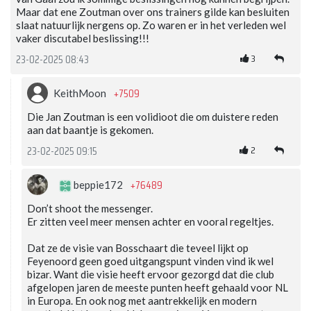
Maar dat ene Zoutman over ons trainers gilde kan besluiten
slaat natuurlijk nergens op. Zo waren er in het verleden wel
vaker discutabel beslissing!!!
3
23-02-2025 08:43
+7509
KeithMoon
Die Jan Zoutman is een volidioot die om duistere reden
aan dat baantje is gekomen.
2
23-02-2025 09:15
+76489
beppie172
Don’t shoot the messenger.
Er zitten veel meer mensen achter en vooral regeltjes.
Dat ze de visie van Bosschaart die teveel lijkt op
Feyenoord geen goed uitgangspunt vinden vind ik wel
bizar. Want die visie heeft ervoor gezorgd dat die club
afgelopen jaren de meeste punten heeft gehaald voor NL
in Europa. En ook nog met aantrekkelijk en modern