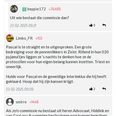
+76489
beppie172
Uit wie bestaat die commissie dan?
0
23-02-2025 09:21
+150
Limbo_FR
Pascal is te straight en te uitgesproken. Een grote
bedreiging voor de pennenlikkers in Zeist. Rillend in hun 020
pyjama’tjes liggen ze ‘s nachts te denken hoe ze de
protocollen voor hun eigen belang kunnen inzetten. Triest en
oneerlijk.
Hulde voor Pascal en de geweldige interimklus die hij heeft
geklaard. Hoop dat hij zijn kansen krijgt.
2
23-02-2025 09:09
+1448
smirre
Als zo'n commissie nu bestaat uit heren Advocaat, Hiddink en
van Gaal zou ik sommige beslissingen nog kunnen begrijpen.