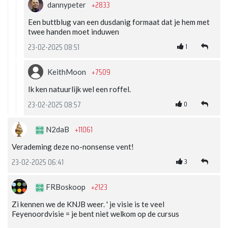
+2833
dannypeter
Een buttblug van een dusdanig formaat dat je hem met
twee handen moet induwen
1
23-02-2025 08:51
+7509
KeithMoon
Ik ken natuurlijk wel een roffel.
0
23-02-2025 08:57
+11061
N2daB
Verademing deze no-nonsense vent!
3
23-02-2025 06:41
+2123
FRBoskoop
Zi kennen we de KNJB weer. ' je visie is te veel
Feyenoordvisie = je bent niet welkom op de cursus