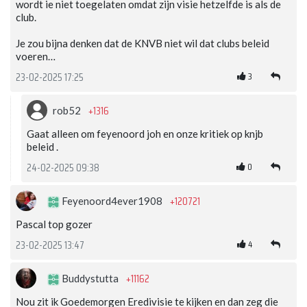
wordt ie niet toegelaten omdat zijn visie hetzelfde is als de
club.
Je zou bijna denken dat de KNVB niet wil dat clubs beleid
voeren…
3
23-02-2025 17:25
+1316
rob52
Gaat alleen om feyenoord joh en onze kritiek op knjb
beleid .
0
24-02-2025 09:38
+120721
Feyenoord4ever1908
Pascal top gozer
4
23-02-2025 13:47
+11162
Buddystutta
Nou zit ik Goedemorgen Eredivisie te kijken en dan zeg die