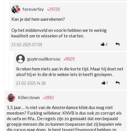
+29720
foreverfey
Kan je dat hem aanrekenen?
Op het middenveld en voorin hebben we te weinig
kwaliteit om te wisselen of te starten.
2
23-02-2025 07:09
+11029
guykroudikorsou
Ik reken hem niets aan in die korte tijd. Maar hij doet net
alsof hij er in die drie weken iets in heeft geslepen.
1
23-02-2025 14:38
+2893
Killerclown
1,5 jaar… Is niet van de Amsterdamse kliek dus mag niet
meedoen? Fucking willekeur. KNVB is dus ook zo corrupt als
de uefa en fifa.. De regels zijn zo gemaakt dat een bepaald
groepje mensen die zo kunnen toepassen dat zij bepalen wie
die cursus mag doen. Je bent teveel Feyenoord hebben ze