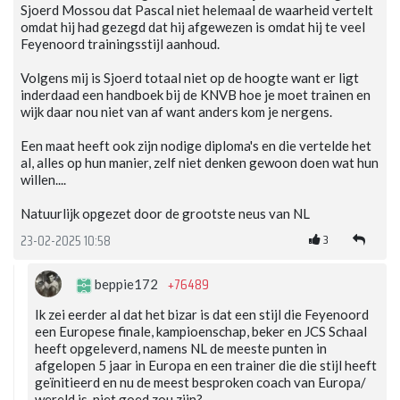
Sjoerd Mossou dat Pascal niet helemaal de waarheid vertelt
omdat hij had gezegd dat hij afgewezen is omdat hij te veel
Feyenoord trainingsstijl aanhoud.
Volgens mij is Sjoerd totaal niet op de hoogte want er ligt
inderdaad een handboek bij de KNVB hoe je moet trainen en
wijk daar nou niet van af want anders kom je nergens.
Een maat heeft ook zijn nodige diploma's en die vertelde het
al, alles op hun manier, zelf niet denken gewoon doen wat hun
willen....
Natuurlijk opgezet door de grootste neus van NL
3
23-02-2025 10:58
+76489
beppie172
Ik zei eerder al dat het bizar is dat een stijl die Feyenoord
een Europese finale, kampioenschap, beker en JCS Schaal
heeft opgeleverd, namens NL de meeste punten in
afgelopen 5 jaar in Europa en een trainer die die stijl heeft
geïnitieerd en nu de meest besproken coach van Europa/
wereld is, niet goed zou zijn?