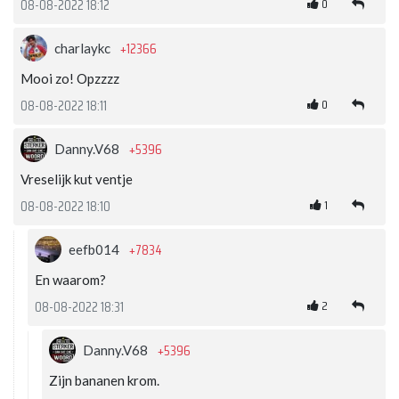
0
08-08-2022 18:12
+12366
charlaykc
Mooi zo! Opzzzz
0
08-08-2022 18:11
+5396
Danny.V68
Vreselijk kut ventje
1
08-08-2022 18:10
+7834
eefb014
En waarom?
2
08-08-2022 18:31
+5396
Danny.V68
Zijn bananen krom.