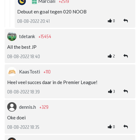
+2519
Marciali
Debuut en goal tegen 020 NOOB
0
08-08-2022 20:41
+15454
tdetank
All the best JP
2
08-08-2022 18:40
+110
KaasTosti
Heel veel succes daar in de Premier League!
3
08-08-2022 18:39
+329
dennis.h
Oke doei
0
08-08-2022 18:35