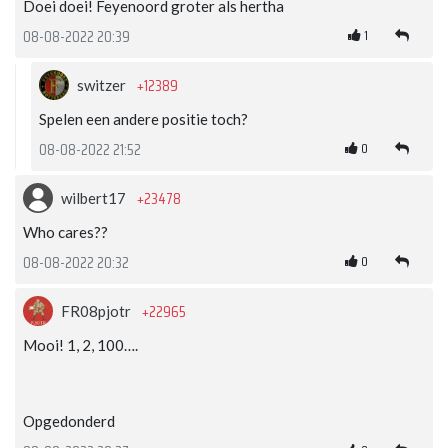
Doei doei! Feyenoord groter als hertha
1
08-08-2022 20:39
+12389
switzer
Spelen een andere positie toch?
0
08-08-2022 21:52
+23478
wilbert17
Who cares??
0
08-08-2022 20:32
+22965
FR08pjotr
Mooi! 1, 2, 100….
Opgedonderd