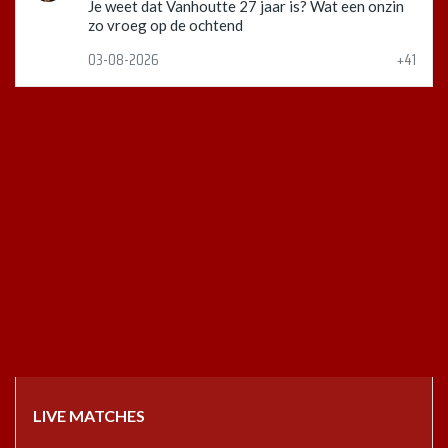
Je weet dat Vanhoutte 27 jaar is? Wat een onzin
zo vroeg op de ochtend
03-08-2026
+41
LIVE MATCHES