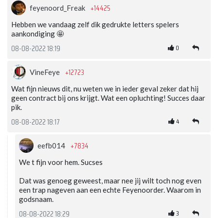
+14425
feyenoord_Freak
Hebben we vandaag zelf dik gedrukte letters spelers
aankondiging 🤩
0
08-08-2022 18:19
+12723
VineFeye
Wat fijn nieuws dit, nu weten we in ieder geval zeker dat hij
geen contract bij ons krijgt. Wat een opluchting! Succes daar
pik.
4
08-08-2022 18:17
+7834
eefb014
We t fijn voor hem. Sucses
Dat was genoeg geweest, maar nee jij wilt toch nog even
een trap nageven aan een echte Feyenoorder. Waarom in
godsnaam.
3
08-08-2022 18:29