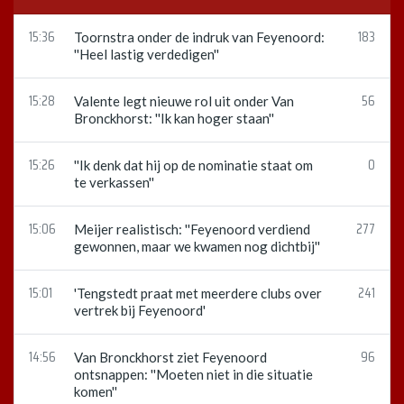
15:36
183
Toornstra onder de indruk van Feyenoord:
''Heel lastig verdedigen''
15:28
56
Valente legt nieuwe rol uit onder Van
Bronckhorst: ''Ik kan hoger staan''
15:26
0
''Ik denk dat hij op de nominatie staat om
te verkassen''
15:06
277
Meijer realistisch: ''Feyenoord verdiend
gewonnen, maar we kwamen nog dichtbij''
15:01
241
'Tengstedt praat met meerdere clubs over
vertrek bij Feyenoord'
14:56
96
Van Bronckhorst ziet Feyenoord
ontsnappen: ''Moeten niet in die situatie
komen''