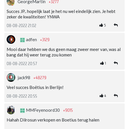
+3277
GeorgeMartin
Succes JP.. hopelijk laat je het nu wel eindelijk zien. Je hebt
zeker de kwaliteiten! YNWA
5
08-08-2022 21:02
+3129
adfen
Mooi daar hebben we dus geen maag zweer meer van, was al
bang dat hij weer terug zou komen
1
08-08-2022 20:57
+48279
jack98
Veel succes Boëtius in Berlijn!
4
08-08-2022 20:55
+9015
MMFeyenoord30
Hahah Dilrosun verkopen en Boetius terug halen