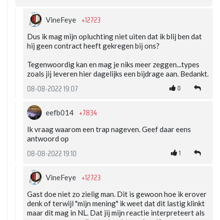
+12723
VineFeye
Dus ik mag mijn opluchting niet uiten dat ik blij ben dat
hij geen contract heeft gekregen bij ons?
Tegenwoordig kan en mag je niks meer zeggen...types
zoals jij leveren hier dagelijks een bijdrage aan. Bedankt.
0
08-08-2022 19:07
+7834
eefb014
Ik vraag waarom een trap nageven. Geef daar eens
antwoord op
1
08-08-2022 19:10
+12723
VineFeye
Gast doe niet zo zielig man. Dit is gewoon hoe ik erover
denk of terwijl "mijn mening" ik weet dat dit lastig klinkt
maar dit mag in NL. Dat jij mijn reactie interpreteert als