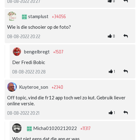
0
08-08-2022 20:27
+34056
stamplust
Wie is die schooier op de foto?
0
08-08-2022 20:22
+1507
bengelbregt
Der Fredi Bobic
1
08-08-2022 20:28
+2340
Kuyteroe_son
Off topic, vind die fr12 app toch wel zo kut. Gebruik liever
online versie.
1
08-08-2022 20:21
+11317
Micha01020212022
Wist niet eens dat die app er was