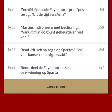
14:51
141
Zechiël ziet oude Feyenoord-principes
terug: ''Uit de tijd van Arne''
14:35
359
Martins Indi oneens met beslissing:
''Vanuit mijn oogpunt gebeurde er niet
veel''
14:25
241
Read kritisch na zege op Sparta: ''Heel
veel kansen niet afgemaakt''
14:22
237
Beoordeel de Feyenoorders na
overwinning op Sparta
Lees meer