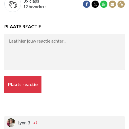
39
claps
Delen op Facebook
Delen op Twitter
Delen op Wha
Delen vi
Dele
12 bezoekers
PLAATS REACTIE
Plaats reactie
+7
Lynn.B