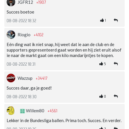
+1907
JGFR12
Succes boetoe
1
08-08-2022 18:32
+4102
Riogio
Eén ding wat ik niet snap, hij weet dat ie aan de club en de
supporters gepresenteerd gaat worden en hij ziet eruit alsof
ie naar de markt gaat om een kilo mandarijntjes te kopen.
5
08-08-2022 18:31
+34417
Wazzup
Succes daar, ga je goed!
0
08-08-2022 18:30
+4561
Willem80
Lekker in de Bundesliga ballen. Prima toch. Succes. En verder.
2