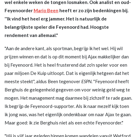
wel enkele weken de tongen losmaken. Ook analist en oud-
Feyenoorder
Mario Been
heeft er zo zijn bedenkingen bij.
''Ik vind het heel erg jammer. Het is natuurlijk de
belangrijkste speler die Feyenoord had. Hoogste
rendement van allemaal."
"Aan de andere kant, als sportman, begrijp ik het wel. Hij wil
prijzen winnen en dat is op dit moment bij Ajax makkelijker dan
bij Feyenoord. Het is heel frusterend dat zo'n speler voor een
paar miljoen De Kuip uitloopt. Dat is eigenlijk hetgeen dat het
meeste steekt'', aldus Been tegenover
ESPN
. ''Feyenoord heeft
Berghuis de gelegenheid gegeven om voor weinig geld weg te
mogen. Het management mag daarmee bij zichzelf te rade gaan.
Ik begrijp de Feyenoord-supporter. Als ik naar mezelf kijk toen
ik jong was, was het eigenlijk ondenkbaar om naar Ajax te gaan.
Maar goed: ik zie Berghuis niet als een echte Feyenoorder."
"Hij is vijf jaar geleden binnen komen wandelen vanuit Watford.