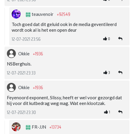
+92549
teauvenoir
Toch goed dat dit geluid ook in de media geventileerd
wordt ook al is het een open deur
0
12-07-2021 23:56
+1936
Okkie
NSBerghuis.
3
12-07-2021 23:33
+1936
Okkie
Feyenoord exponent, Slissy, heeft er wel voor gezorgd dat
hij voor dit kutbedrag weg mag. Wat een klootzak.
1
12-07-2021 23:30
+13734
FR-JJN