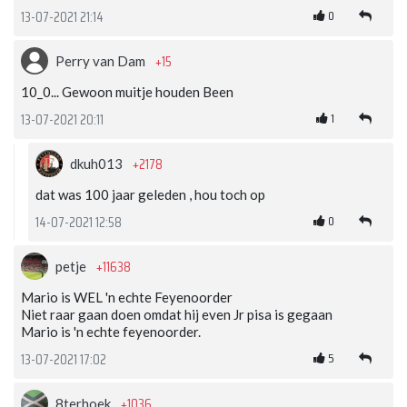
0
13-07-2021 21:14
+15
Perry van Dam
10_0... Gewoon muitje houden Been
1
13-07-2021 20:11
+2178
dkuh013
dat was 100 jaar geleden , hou toch op
0
14-07-2021 12:58
+11638
petje
Mario is WEL 'n echte Feyenoorder
Niet raar gaan doen omdat hij even Jr pisa is gegaan
Mario is 'n echte feyenoorder.
5
13-07-2021 17:02
+1036
8terhoek