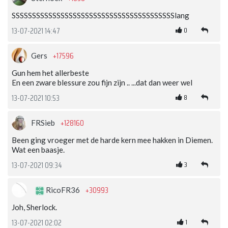
SSSSSSSSSSSSSSSSSSSSSSSSSSSSSSSSSSSSSSSSlang
0
13-07-2021 14:47
+17596
Gers
Gun hem het allerbeste
En een zware blessure zou fijn zijn .. ...dat dan weer wel
8
13-07-2021 10:53
+128160
FRSieb
Been ging vroeger met de harde kern mee hakken in Diemen.
Wat een baasje.
3
13-07-2021 09:34
+30993
RicoFR36
Joh, Sherlock.
1
13-07-2021 02:02