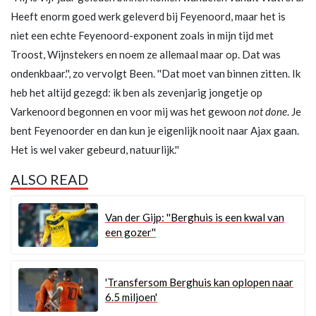
Heeft enorm goed werk geleverd bij Feyenoord, maar het is
niet een echte Feyenoord-exponent zoals in mijn tijd met
Troost, Wijnstekers en noem ze allemaal maar op. Dat was
ondenkbaar.'', zo vervolgt Been. ''Dat moet van binnen zitten. Ik
heb het altijd gezegd: ik ben als zevenjarig jongetje op
Varkenoord begonnen en voor mij was het gewoon
not done
. Je
bent Feyenoorder en dan kun je eigenlijk nooit naar Ajax gaan.
Het is wel vaker gebeurd, natuurlijk.''
ALSO READ
Van der Gijp: ''Berghuis is een kwal van
een gozer''
'Transfersom Berghuis kan oplopen naar
6.5 miljoen'