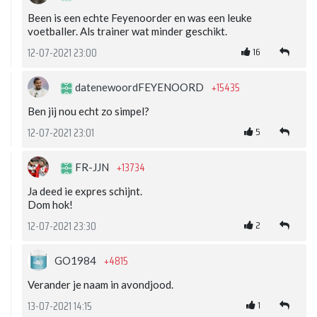
Been is een echte Feyenoorder en was een leuke
voetballer. Als trainer wat minder geschikt.
16
12-07-2021 23:00
+15435
datenewoordFEYENOORD
Ben jij nou echt zo simpel?
5
12-07-2021 23:01
+13734
FR-JJN
Ja deed ie expres schijnt.
Dom hok!
2
12-07-2021 23:30
+4815
GO1984
Verander je naam in avondjood.
1
13-07-2021 14:15