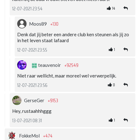
14
12-07-2021 23:54
+130
Moos89
Denk dat jij beter een andere club ken steunen als jij zo
in het leven staat lafaard
1
12-07-2021 23:55
+92549
teauvenoir
Niet raar wellicht, maar moreel wel verwerpelijk.
0
12-07-2021 23:56
+9153
GerseGer
Hey, rustaahhhggg
1
13-07-2021 08:31
+474
FokkeMol