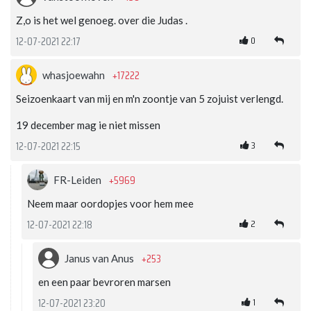
Z,o is het wel genoeg. over die Judas .
0
12-07-2021 22:17
+17222
whasjoewahn
Seizoenkaart van mij en m'n zoontje van 5 zojuist verlengd.
19 december mag ie niet missen
3
12-07-2021 22:15
+5969
FR-Leiden
Neem maar oordopjes voor hem mee
2
12-07-2021 22:18
+253
Janus van Anus
en een paar bevroren marsen
1
12-07-2021 23:20