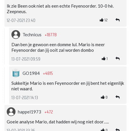
Ik zie Been ook niet als een echte Feyenoorder. 10-0 hè.
Zeepneus.
12
12-07-2021 23:40
+18778
Technicus
Dan ben je gewoon een domme lul. Mario is meer
Feyenoorder dan jij ooit zal worden dombo
1
13-07-2021 09:59
+4815
GO1984
Sukkeltje Mario is een Feyenoorder en jij bent het eigenlijk
niet waard.
0
13-07-2021 14:13
+472
happel1973
Goeie analyse Mario, dat hadden wij nog niet door…..
0
12-07-2021 23:36