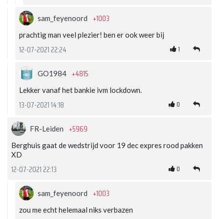
+1003
sam_feyenoord
prachtig man veel plezier! ben er ook weer bij
1
12-07-2021 22:24
+4815
GO1984
Lekker vanaf het bankie ivm lockdown.
0
13-07-2021 14:18
+5969
FR-Leiden
Berghuis gaat de wedstrijd voor 19 dec expres rood pakken
XD
0
12-07-2021 22:13
+1003
sam_feyenoord
zou me echt helemaal niks verbazen