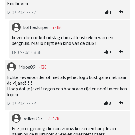
Eindhoven.
1
12-07-2021 23:57
+2160
koffieslurper
liever die ene kut uitslag dan rattenstreken van een
berghuis. Mario blijft een kind van de club !
3
13-07-2021 08:38
+130
Moos89
Echte Feyenoorder of niet als je het logo kust ga je niet naar
de vijand!!!!!
Hoop dat je jezelf tegen een boom aan rijd en nooit meer kan
lopen
8
12-07-2021 23:52
+23478
wilbert17
Er zijn er genoeg die nun vrouw kussen en hun plezier
halen bij de buurvrouw. Steven doet niets raars.