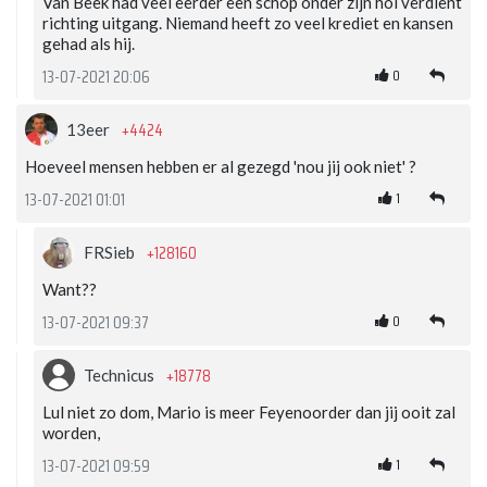
Van Beek had veel eerder een schop onder zijn hol verdient
richting uitgang. Niemand heeft zo veel krediet en kansen
gehad als hij.
0
13-07-2021 20:06
+4424
13eer
Hoeveel mensen hebben er al gezegd 'nou jij ook niet' ?
1
13-07-2021 01:01
+128160
FRSieb
Want??
0
13-07-2021 09:37
+18778
Technicus
Lul niet zo dom, Mario is meer Feyenoorder dan jij ooit zal
worden,
1
13-07-2021 09:59