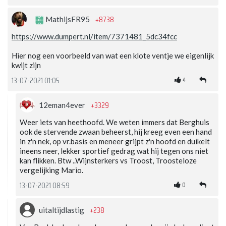
+8738
MathijsFR95
https://www.dumpert.nl/item/7371481_5dc34fcc
Hier nog een voorbeeld van wat een klote ventje we eigenlijk
kwijt zijn
4
13-07-2021 01:05
+3329
12eman4ever
Weer iets van heethoofd. We weten immers dat Berghuis
ook de stervende zwaan beheerst, hij kreeg even een hand
in z'n nek, op vr.basis en meneer grijpt z'n hoofd en duikelt
ineens neer, lekker sportief gedrag wat hij tegen ons niet
kan flikken. Btw ..Wijnsterkers vs Troost, Troosteloze
vergelijking Mario.
0
13-07-2021 08:59
+238
uitaltijdlastig