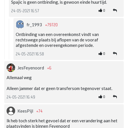
Spajic is geen ontbinding, is gewoon einde huurtijd.
0
24-05-2021 16:57
+79720
fr_1993
Ontbinding van een overeenkomst vindt van
rechtswege plaats bij aflopen van de vooraf
afgestemde en overeengekomen periode.
0
24-05-2021 16:58
+6
JesFeyenoord
Allemaal weg
Alleen jammer dat er geen transfersom tegenover staat.
0
24-05-2021 16:49
+74
KeesPijl
Ik heb toch sterk het gevoel dat er een verandering aan het
plaatsvinden is binnen Feyenoord