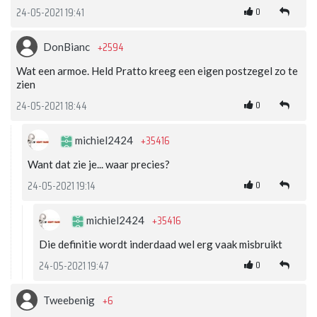
0
24-05-2021 19:41
+2594
DonBianc
Wat een armoe. Held Pratto kreeg een eigen postzegel zo te
zien
0
24-05-2021 18:44
+35416
michiel2424
Want dat zie je... waar precies?
0
24-05-2021 19:14
+35416
michiel2424
Die definitie wordt inderdaad wel erg vaak misbruikt
0
24-05-2021 19:47
+6
Tweebenig