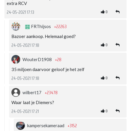
extra RCV
0
24-05-2021 17:13
+22263
FRThijsos
Bazoer aankoop. Helemaal goed?
0
24-05-2021 17:18
+28
WouterD1908
35 miljoen daarvoor geloof je het zelf
0
24-05-2021 17:18
+23478
wilbert17
Waar laat je Diemers?
0
24-05-2021 17:21
+3152
kampersekameraad