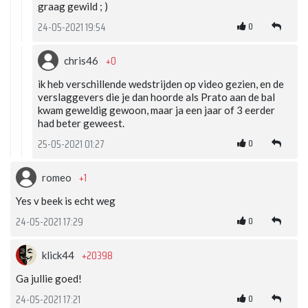
graag gewild ; )
0
24-05-2021 19:54
+0
chris46
ik heb verschillende wedstrijden op video gezien, en de
verslaggevers die je dan hoorde als Prato aan de bal
kwam geweldig gewoon, maar ja een jaar of 3 eerder
had beter geweest.
0
25-05-2021 01:27
+1
romeo
Yes v beek is echt weg
0
24-05-2021 17:29
+20398
klick44
Ga jullie goed!
0
24-05-2021 17:21