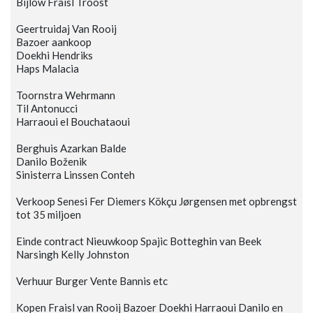
Bijlow Fraisl Troost
Geertruidaj Van Rooij
Bazoer aankoop
Doekhi Hendriks
Haps Malacia
Toornstra Wehrmann
Til Antonucci
Harraoui el Bouchataoui
Berghuis Azarkan Balde
Danilo Boženik
Sinisterra Linssen Conteh
Verkoop Senesi Fer Diemers Kökçu Jørgensen met opbrengst
tot 35 miljoen
Einde contract Nieuwkoop Spajic Botteghin van Beek
Narsingh Kelly Johnston
Verhuur Burger Vente Bannis etc
Kopen Fraisl van Rooij Bazoer Doekhi Harraoui Danilo en