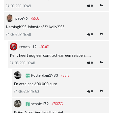
0
24-05-2021 16:49
+5507
pace96
Narsingh??? Johnston??? Kelly????
0
24-05-2021 16:48
+16401
remco112
Kelly heeft nog een contract van een seizoen…….
0
24-05-2021 16:48
+6818
Rotterdam1983
En verdiend 600.000 euro
0
24-05-2021 16:50
+76656
beppie172
Krijgt 6 ton. Verdiend het niet.