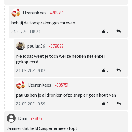
+205751
IJzerenKees
heb jij de toespraken geschreven
0
24-05-2021 18:24
+379022
paulus56
Ne ik dat weet je toch wel ze hebben het enkel
gekopieerd
0
24-05-2021 19:07
+205751
IJzerenKees
paulus ben je al dronken ofzo snap er geen hout van
0
24-05-2021 19:59
+9866
Djim
Jammer dat held Casper ermee stopt