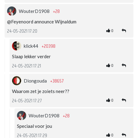
+28
WouterD1908
@Feyenoord announce Wijnaldum
0
24-05-2021 17:20
+20398
klick44
Slaap lekker verder
0
24-05-2021 17:21
+38657
Diongouda
Waarom zet je zoiets neer??
0
24-05-2021 17:27
+28
WouterD1908
Speciaal voor jou
0
24-05-2021 17:29