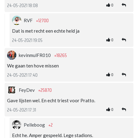
0
24-05-2021 18:08
+12700
RVF
Dat is met recht een echte held ja
0
24-05-2021 19:05
+18265
kevinmulFR010
We gaan ten hove missen
0
24-05-2021 17:40
+25870
FeyDev
Gave lijsten wel. En echt triest voor Pratto.
0
24-05-2021 17:31
+2
Pelleboog
Echt he. Amper gespeeld. Lege stadions.