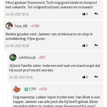
Mooi gedaan Feyenoord. Toch nog goed einde en hoopvol
met vakantie. Tot volgend seizoen, mannen en vrouwen!
0
24-05-2021 18:35
+4398
feye_88
Beekie gouden vent. Jammer van zn blessures en stop in
ontwikkeling. Fijne gozer.
0
24-05-2021 18:28
+907
ozkitheozk
Jij bent familie zeker. Iedereen met wat verstand snapt dat
hij nooit prof mocht worden
0
24-05-2021 19:26
+4013
CPP
Eng mannetje. Lekker lopen trollen hier. Van Beek is een
topper. Jammer van alle pech die hij heeft gehad. Beter
om geluk elders te zoeken, maar Feyenoord for ever!