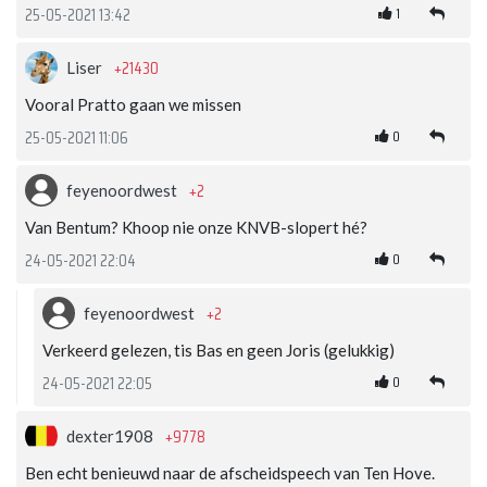
1
25-05-2021 13:42
+21430
Liser
Vooral Pratto gaan we missen
0
25-05-2021 11:06
+2
feyenoordwest
Van Bentum? Khoop nie onze KNVB-slopert hé?
0
24-05-2021 22:04
+2
feyenoordwest
Verkeerd gelezen, tis Bas en geen Joris (gelukkig)
0
24-05-2021 22:05
+9778
dexter1908
Ben echt benieuwd naar de afscheidspeech van Ten Hove.