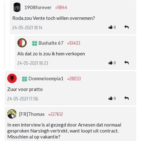
+19144
1908forever
Roda.zou Vente toch willen overnemen?
0
24-05-2021 18:14
+10403
Bushalte 67
Als dat zo is zou ik hem verkopen
0
24-05-2021 18:23
+28033
Dommeloempia1
Zuur voor pratto
0
24-05-2021 17:06
+227612
[FR]Thomas
In een interview is al gezegd door Arnesen dat normaal
gesproken Narsingh vertrekt, want loopt uit contract.
Misschien al op vakantie?