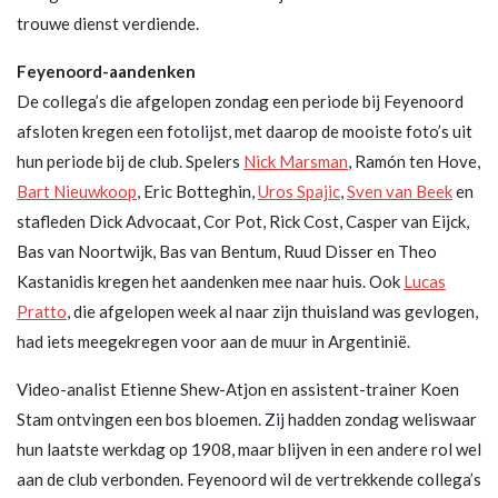
trouwe dienst verdiende.
Feyenoord-aandenken
De collega’s die afgelopen zondag een periode bij Feyenoord
afsloten kregen een fotolijst, met daarop de mooiste foto’s uit
hun periode bij de club. Spelers
Nick Marsman
, Ramón ten Hove,
Bart Nieuwkoop
, Eric Botteghin,
Uros Spajic
,
Sven van Beek
en
stafleden Dick Advocaat, Cor Pot, Rick Cost, Casper van Eijck,
Bas van Noortwijk, Bas van Bentum, Ruud Disser en Theo
Kastanidis kregen het aandenken mee naar huis. Ook
Lucas
Pratto
, die afgelopen week al naar zijn thuisland was gevlogen,
had iets meegekregen voor aan de muur in Argentinië.
Video-analist Etienne Shew-Atjon en assistent-trainer Koen
Stam ontvingen een bos bloemen. Zij hadden zondag weliswaar
hun laatste werkdag op 1908, maar blijven in een andere rol wel
aan de club verbonden. Feyenoord wil de vertrekkende collega’s