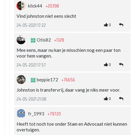
+20398
klick44
Vind johnston niet eens slecht
0
24-05-2021 17:22
+1328
Otis82
Mee eens, maar nu kan je misschien nog een paar ton
voor hem vangen.
0
24-05-2021 17:57
+76656
beppie172
Johnston is transfervrij, daar vang je niks meer voor.
0
24-05-2021 21:08
+79720
fr_1993
Heeft tot noch toe onder Stam en Advocaat niet kunnen
overtuigen.