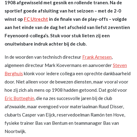
1908 afgewisseld met gesnik en rollende tranen. Na de
sportief goede afsluiting van het seizoen – met de 2-0
winst op
FC Utrecht
in de finale van de play-offs – volgde
aan het einde van de dag het afscheid van liefst zeventien
Feyenoord-collega’s. Stuk voor stuk lieten zij een
onuitwisbare indruk achter bij de club.
In de woorden van technisch directeur
Frank Arnesen
,
algemeen directeur Mark Koevermans en aanvoerder
Steven
Berghuis
klonk voor iedere collega een oprechte dankbaarheid
door. Niet alleen voor de bewezen diensten, maar vooral voor
hoe zij zich als mens op 1908 hadden getoond. Dat gold voor
Eric Botteghin
, die na zes succesvolle jaren bij de club
afzwaaide, maar evengoed voor materiaalman Ruud Disser,
clubarts Casper van Eijck, reservedoelman Ramón ten Hove,
fysieke trainer Bas van Bentum en teammanager Bas van
Noortwijk.