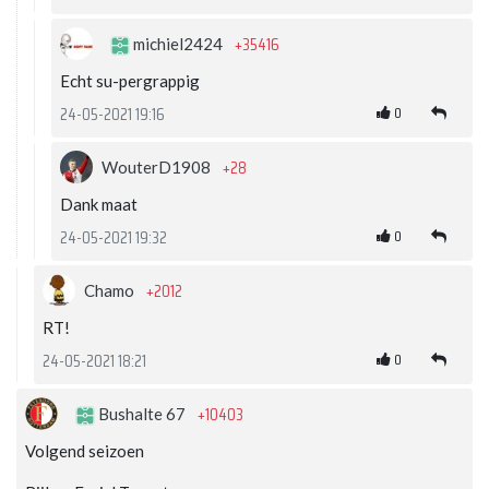
+35416
michiel2424
Echt su-pergrappig
0
24-05-2021 19:16
+28
WouterD1908
Dank maat
0
24-05-2021 19:32
+2012
Chamo
RT!
0
24-05-2021 18:21
+10403
Bushalte 67
Volgend seizoen