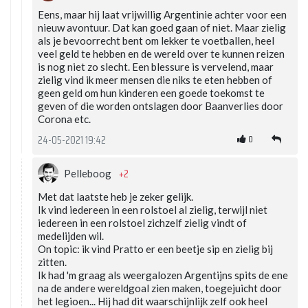
Eens, maar hij laat vrijwillig Argentinie achter voor een
nieuw avontuur. Dat kan goed gaan of niet. Maar zielig
als je bevoorrecht bent om lekker te voetballen, heel
veel geld te hebben en de wereld over te kunnen reizen
is nog niet zo slecht. Een blessure is vervelend, maar
zielig vind ik meer mensen die niks te eten hebben of
geen geld om hun kinderen een goede toekomst te
geven of die worden ontslagen door Baanverlies door
Corona etc.
0
24-05-2021 19:42
+2
Pelleboog
Met dat laatste heb je zeker gelijk.
Ik vind iedereen in een rolstoel al zielig, terwijl niet
iedereen in een rolstoel zichzelf zielig vindt of
medelijden wil.
On topic: ik vind Pratto er een beetje sip en zielig bij
zitten.
Ik had 'm graag als weergalozen Argentijns spits de ene
na de andere wereldgoal zien maken, toegejuicht door
het legioen... Hij had dit waarschijnlijk zelf ook heel