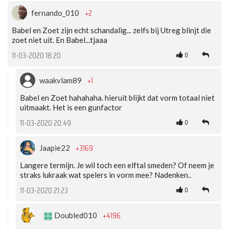
+2
fernando_010
Babel en Zoet zijn echt schandalig... zelfs bij Utreg blinjt die
zoet niet uit. En Babel...tjaaa
0
11-03-2020 18:20
+1
waakvlam89
Babel en Zoet hahahaha. hieruit blijkt dat vorm totaal niet
uitmaakt. Het is een gunfactor
0
11-03-2020 20:49
+3169
Jaapie22
Langere termijn. Je wil toch een elftal smeden? Of neem je
straks lukraak wat spelers in vorm mee? Nadenken..
0
11-03-2020 21:23
+4196
Doubled010