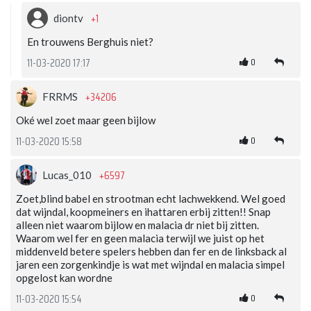
+1
diontv
En trouwens Berghuis niet?
0
11-03-2020 17:17
+34206
FRRMS
Oké wel zoet maar geen bijlow
0
11-03-2020 15:58
+6597
Lucas_010
Zoet,blind babel en strootman echt lachwekkend. Wel goed
dat wijndal, koopmeiners en ihattaren erbij zitten!! Snap
alleen niet waarom bijlow en malacia dr niet bij zitten.
Waarom wel fer en geen malacia terwijl we juist op het
middenveld betere spelers hebben dan fer en de linksback al
jaren een zorgenkindje is wat met wijndal en malacia simpel
opgelost kan wordne
0
11-03-2020 15:54