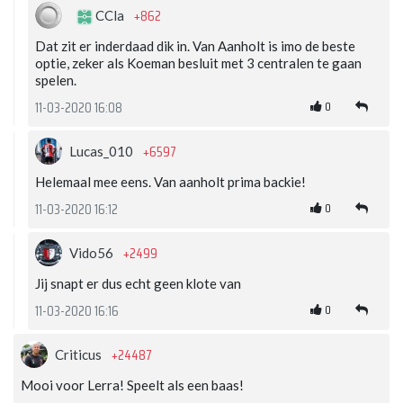
+862
CCla
Dat zit er inderdaad dik in. Van Aanholt is imo de beste
optie, zeker als Koeman besluit met 3 centralen te gaan
spelen.
0
11-03-2020 16:08
+6597
Lucas_010
Helemaal mee eens. Van aanholt prima backie!
0
11-03-2020 16:12
+2499
Vido56
Jij snapt er dus echt geen klote van
0
11-03-2020 16:16
+24487
Criticus
Mooi voor Lerra! Speelt als een baas!