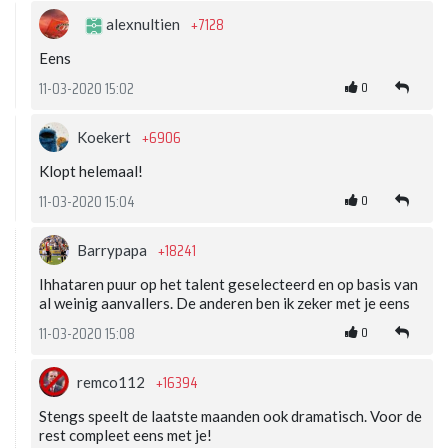
+7128
alexnultien
Eens
0
11-03-2020 15:02
+6906
Koekert
Klopt helemaal!
0
11-03-2020 15:04
+18241
Barrypapa
Ihhataren puur op het talent geselecteerd en op basis van
al weinig aanvallers. De anderen ben ik zeker met je eens
0
11-03-2020 15:08
+16394
remco112
Stengs speelt de laatste maanden ook dramatisch. Voor de
rest compleet eens met je!