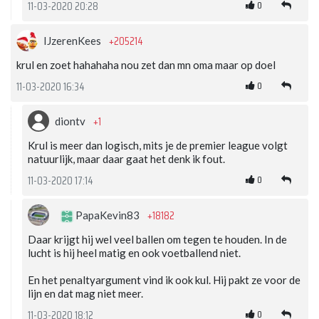
0
11-03-2020 20:28
+205214
IJzerenKees
krul en zoet hahahaha nou zet dan mn oma maar op doel
0
11-03-2020 16:34
+1
diontv
Krul is meer dan logisch, mits je de premier league volgt
natuurlijk, maar daar gaat het denk ik fout.
0
11-03-2020 17:14
+18182
PapaKevin83
Daar krijgt hij wel veel ballen om tegen te houden. In de
lucht is hij heel matig en ook voetballend niet.
En het penaltyargument vind ik ook kul. Hij pakt ze voor de
lijn en dat mag niet meer.
0
11-03-2020 18:12