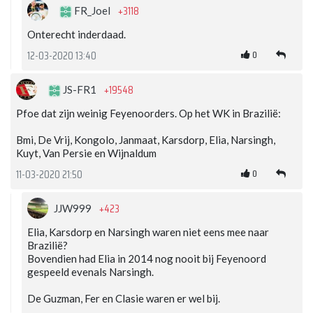
+3118
FR_Joel
Onterecht inderdaad.
0
12-03-2020 13:40
+19548
JS-FR1
Pfoe dat zijn weinig Feyenoorders. Op het WK in Brazilië:
Bmi, De Vrij, Kongolo, Janmaat, Karsdorp, Elia, Narsingh,
Kuyt, Van Persie en Wijnaldum
0
11-03-2020 21:50
+423
JJW999
Elia, Karsdorp en Narsingh waren niet eens mee naar
Brazilië?
Bovendien had Elia in 2014 nog nooit bij Feyenoord
gespeeld evenals Narsingh.
De Guzman, Fer en Clasie waren er wel bij.