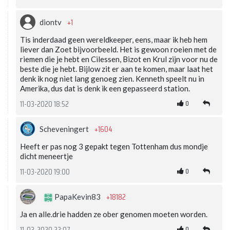
+1
diontv
Tis inderdaad geen wereldkeeper, eens, maar ik heb hem
liever dan Zoet bijvoorbeeld. Het is gewoon roeien met de
riemen die je hebt en Cilessen, Bizot en Krul zijn voor nu de
beste die je hebt. Bijlow zit er aan te komen, maar laat het
denk ik nog niet lang genoeg zien. Kenneth speelt nu in
Amerika, dus dat is denk ik een gepasseerd station.
0
11-03-2020 18:52
+1604
Scheveningert
Heeft er pas nog 3 gepakt tegen Tottenham dus mondje
dicht meneertje
0
11-03-2020 19:00
+18182
PapaKevin83
Ja en alle.drie hadden ze ober genomen moeten worden.
0
11-03-2020 22:07