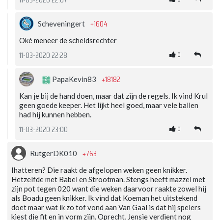
+1604
Scheveningert
Oké meneer de scheidsrechter
0
11-03-2020 22:28
+18182
PapaKevin83
Kan je bij de hand doen, maar dat zijn de regels. Ik vind Krul
geen goede keeper. Het lijkt heel goed, maar vele ballen
had hij kunnen hebben.
0
11-03-2020 23:00
+763
RutgerDK010
Ihatteren? Die raakt de afgelopen weken geen knikker.
Hetzelfde met Babel en Strootman. Stengs heeft mazzel met
zijn pot tegen 020 want die weken daarvoor raakte zowel hij
als Boadu geen knikker. Ik vind dat Koeman het uitstekend
doet maar wat ik zo tof vond aan Van Gaal is dat hij spelers
kiest die fit en in vorm zijn. Oprecht, Jensie verdient nog