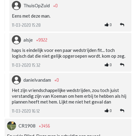
+0
ThuisOpZuid
Eens met deze man.
0
11-03-2020 15:28
+9922
alsje
haps is eindelijk voor een paar wedstrijden fit... toch
logisch dat die niet gelijk opgeroepen wordt. kom op zeg.
0
11-03-2020 15:32
+0
danielvandam
Het zijn vriendschappelijke wedstrijden, zou toch juist
verstandig zijn van Koeman om hem erbij te hebben als hij
plannen heeft met hem. Lijkt me niet het geval dan
0
11-03-2020 16:12
+3456
CR1908
En wéér Blind. Deze man is schuldig aan zoveel