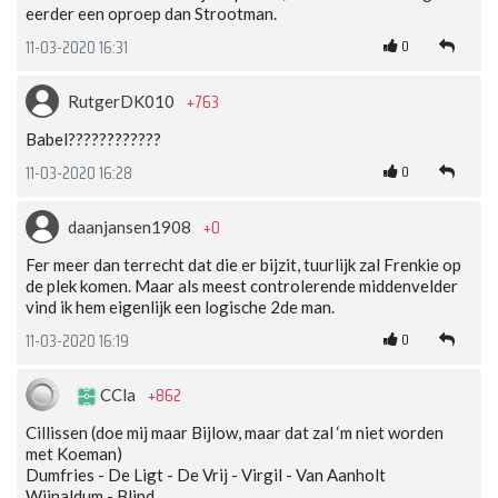
eerder een oproep dan Strootman.
0
11-03-2020 16:31
+763
RutgerDK010
Babel????????????
0
11-03-2020 16:28
+0
daanjansen1908
Fer meer dan terrecht dat die er bijzit, tuurlijk zal Frenkie op
de plek komen. Maar als meest controlerende middenvelder
vind ik hem eigenlijk een logische 2de man.
0
11-03-2020 16:19
+862
CCla
Cillissen (doe mij maar Bijlow, maar dat zal ‘m niet worden
met Koeman)
Dumfries - De Ligt - De Vrij - Virgil - Van Aanholt
Wijnaldum - Blind