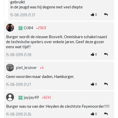
gebruikt
in de jeugd was hij degene met veel diepte
0
15-08-2019 21:37
+2969
OJ84
Burger wordt de nieuwe Bosvelt. Onmisbare schakel naast
de technische spelers over enkele jaren. Geef deze gozer
eens wat tijd!!
0
15-08-2019 21:28
+4
piet_kruiver
Geen woorden maar daden, Hamburger.
0
15-08-2019 21:27
+8241
jayjay49
Burger was na van der Heyden de slechtste Feyenoorder!!!!
0
15-08-2019 21:26