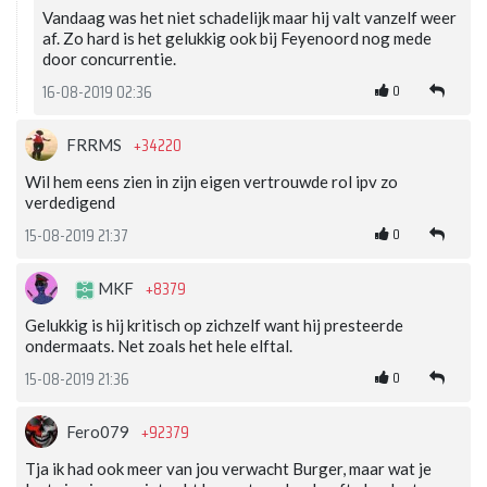
Vandaag was het niet schadelijk maar hij valt vanzelf weer
af. Zo hard is het gelukkig ook bij Feyenoord nog mede
door concurrentie.
0
16-08-2019 02:36
+34220
FRRMS
Wil hem eens zien in zijn eigen vertrouwde rol ipv zo
verdedigend
0
15-08-2019 21:37
+8379
MKF
Gelukkig is hij kritisch op zichzelf want hij presteerde
ondermaats. Net zoals het hele elftal.
0
15-08-2019 21:36
+92379
Fero079
Tja ik had ook meer van jou verwacht Burger, maar wat je