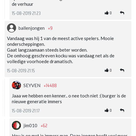
de verhuur
0
15-08-2019 21:23
+9
ballenjongen
Vandaag was hij 1 van de meest active spelers. Mooie
onderscheppingen.
Gaat langzaamaan steeds beter worden.
De omhoog geschreven kocku was vandaag net als de
volledige voorhoede dramatisch.
0
15-08-2019 21:15
+14488
SEYVEN
Jaaa we hebben een kenner.. o nee toch niet :( burger is de
nieuwe generatie immers
0
15-08-2019 21:17
+62
jim010
Hou is op met je immers man. Deze jongen heeft veel meer