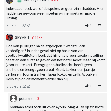
+524
Inderdaad! Leek wel of de spelers er geen zin in hadden. Hier
hadden ze gewoon weer moeten winnen met rem mooie
uitslag
0
15-08-2019 22:22
+14488
SEYVEN
Hoe kan je Burger na de afgelopen 2 wedstrijden
verdedigen? In ieder geval niet op basis van zijn
voetbalkwaliteiten. Leuk dat hij jong is, een goede instelling
heeft en aan durft te geven dat het beter moet, maar hij komt
(voor nu) te kort. Brengt geen duelkracht, heeft geen
snelheid en brengt geen creativiteit. Lekker een jaartje
verhuren. Toornstra, Fer, Tapia, Kokcu en zelfs Ayoub en
Kelly zijn op dit moment verder dan hij
0
15-08-2019 22:22
+0
peturrrr
Manman schei toch uit over Ayoub. Mag Allah op z'n blote