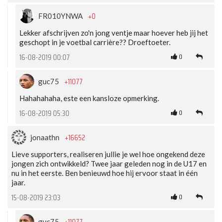
+0
FR010YNWA
Lekker afschrijven zo'n jong ventje maar hoever heb jij het
geschopt in je voetbal carrière?? Droeftoeter.
0
16-08-2019 00:07
+11077
guc75
Hahahahaha, este een kansloze opmerking.
0
16-08-2019 05:30
+16652
jonaathn
Lieve supporters, realiseren jullie je wel hoe ongekend deze
jongen zich ontwikkeld? Twee jaar geleden nog in de U17 en
nu in het eerste. Ben benieuwd hoe hij ervoor staat in één
jaar.
0
15-08-2019 23:03
+11077
guc75