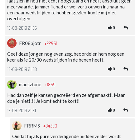
laat zien in nou niet echt hoogstaand en heeft absoluut geen
meerwaarde. jammer, ik had er wel vertrouwen in, maar na
een paar wedstrijden te hebben gezien, kun je mij niet
overtuigen.
0
15-08-2019 21:35
+22961
FR08pjotr
Geef deze jongen nog even zeg, beoordelen hem nog een
keer als ie 20/30 wedstrijden in de benen heeft.
0
15-08-2019 21:33
+1869
mausztune
Had dan zelf je kansen gecreëerd en ze afgemaakt!! Maar
doe je niet!!!! Je komt echt te kort!!
0
15-08-2019 21:31
+34220
FRRMS
Omdat hij als pure verdedigende middenvelder wordt