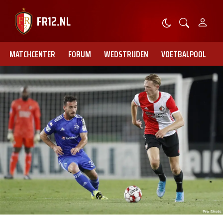
MATCHCENTER
FORUM
WEDSTRIJDEN
VOETBALPOOL