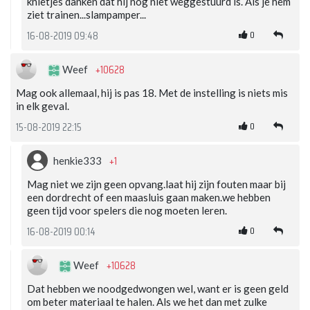
knietjes danken dat hij nog niet weggestuurd is. Als je hem
ziet trainen...slampamper...
0
16-08-2019 09:48
+10628
Weef
Mag ook allemaal, hij is pas 18. Met de instelling is niets mis
in elk geval.
0
15-08-2019 22:15
+1
henkie333
Mag niet we zijn geen opvang.laat hij zijn fouten maar bij
een dordrecht of een maasluis gaan maken.we hebben
geen tijd voor spelers die nog moeten leren.
0
16-08-2019 00:14
+10628
Weef
Dat hebben we noodgedwongen wel, want er is geen geld
om beter materiaal te halen. Als we het dan met zulke