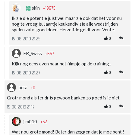
+19675
skin
Ik zie die potentie juist wel maar zie ook dat het voor nu
nog te vroeg is. Jaartje keukendivisie alle wedstrijden
spelen zal m goed doen. Hetzelfde geldt voor Vente.
0
15-08-2019 21:25
+667
FR_Swiss
Kijk nog eens even naar het filmpje op de training..
0
15-08-2019 21:27
+0
octa
Grotr mond als fer dr is gewoon banken zo goed is ie niet
0
15-08-2019 21:17
+62
jim010
Wat nou grote mond! Beter dan zeggen dat je moe bent !