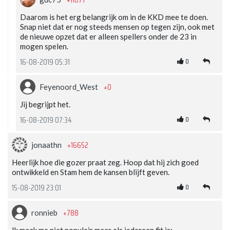
Daarom is het erg belangrijk om in de KKD mee te doen.
Snap niet dat er nog steeds mensen op tegen zijn, ook met
de nieuwe opzet dat er alleen spellers onder de 23 in
mogen spelen.
0
16-08-2019 05:31
+0
Feyenoord_West
Jij begrijpt het.
0
16-08-2019 07:34
+16652
jonaathn
Heerlijk hoe die gozer praat zeg. Hoop dat hij zich goed
ontwikkeld en Stam hem de kansen blijft geven.
0
15-08-2019 23:01
+788
ronnieb
Ik maak me niet populair maar als iedereen fit is: