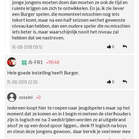
jonge jongens moeten doen dan moeten ze ook de tijd en
ruimte krijgen om zich te ontwikkelen. En ja, ik zie liever
een Burger spelen, die momenteel misschien nog iets
tekort komt, maar na een half seizoen wel het gewenste
niveau kan hebben, dan een oudere speler die nu misschien
iets beter is, maar waarschijnlijk nooit het niveau zal
hebben dat we nastreven.
0
16-08-2019 09:12
+19548
JS-FR1
Hele goede instelling heeft Burger.
0
15-08-2019 22:05
+0
ssssini
Iedereen loopt hier te roepen naar jeugdspelers maar op het
moment dat ze komen en in t begin ni meteen de sterlhouders
zijn is logisch mr na 3 wedstrijden worden ze al uitgebrand
alsof ze op een dood spoor liggen... denk ff logisch na boys
en steun deze jongens gewoon.. daar bereik je veel meer mee