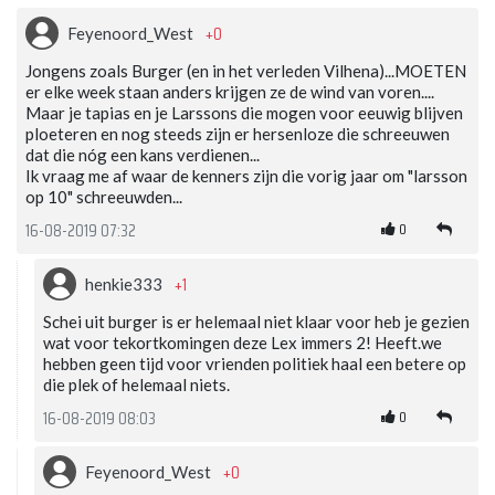
+0
Feyenoord_West
Jongens zoals Burger (en in het verleden Vilhena)...MOETEN
er elke week staan anders krijgen ze de wind van voren....
Maar je tapias en je Larssons die mogen voor eeuwig blijven
ploeteren en nog steeds zijn er hersenloze die schreeuwen
dat die nóg een kans verdienen...
Ik vraag me af waar de kenners zijn die vorig jaar om "larsson
op 10" schreeuwden...
0
16-08-2019 07:32
+1
henkie333
Schei uit burger is er helemaal niet klaar voor heb je gezien
wat voor tekortkomingen deze Lex immers 2! Heeft.we
hebben geen tijd voor vrienden politiek haal een betere op
die plek of helemaal niets.
0
16-08-2019 08:03
+0
Feyenoord_West