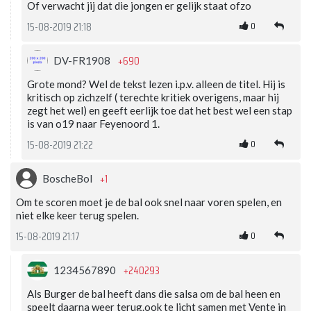
Of verwacht jij dat die jongen er gelijk staat ofzo
0
15-08-2019 21:18
+690
DV-FR1908
Grote mond? Wel de tekst lezen i.p.v. alleen de titel. Hij is
kritisch op zichzelf ( terechte kritiek overigens, maar hij
zegt het wel) en geeft eerlijk toe dat het best wel een stap
is van o19 naar Feyenoord 1.
0
15-08-2019 21:22
+1
BoscheBol
Om te scoren moet je de bal ook snel naar voren spelen, en
niet elke keer terug spelen.
0
15-08-2019 21:17
+240293
1234567890
Als Burger de bal heeft dans die salsa om de bal heen en
speelt daarna weer terug.ook te licht samen met Vente in