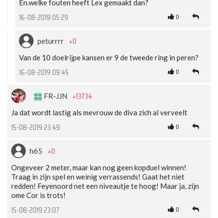
En.welke fouten heeft Lex gemaakt dan?
0
16-08-2019 05:29
+0
peturrrr
Van de 10 doelrijpe kansen er 9 de tweede ring in peren?
0
16-08-2019 09:45
+13734
FR-JJN
Ja dat wordt lastig als mevrouw de diva zich al verveelt
0
15-08-2019 23:49
+0
h65
Ongeveer 2 meter, maar kan nog geen kopduel winnen!
Traag in zijn spel en weinig verrassends! Gaat het niet
redden! Feyenoord net een niveautje te hoog! Maar ja, zijn
ome Cor is trots!
0
15-08-2019 23:07