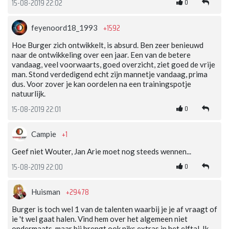
0
15-08-2019 22:02
+1592
feyenoord18_1993
Hoe Burger zich ontwikkelt, is absurd. Ben zeer benieuwd
naar de ontwikkeling over een jaar. Een van de betere
vandaag, veel voorwaarts, goed overzicht, ziet goed de vrije
man. Stond verdedigend echt zijn mannetje vandaag, prima
dus. Voor zover je kan oordelen na een trainingspotje
natuurlijk.
0
15-08-2019 22:01
+1
Campie
Geef niet Wouter, Jan Arie moet nog steeds wennen...
0
15-08-2019 22:00
+29478
Huisman
Burger is toch wel 1 van de talenten waarbij je je af vraagt of
ie 't wel gaat halen. Vind hem over het algemeen niet
ondermaats, maar hij brengt ook niks extras in het elftal. Ik