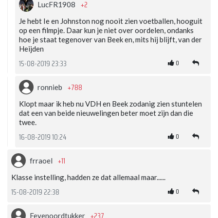
+2
LucFR1908
Je hebt Ie en Johnston nog nooit zien voetballen, hooguit
op een filmpje. Daar kun je niet over oordelen, ondanks
hoe je staat tegenover van Beek en, mits hij blijft, van der
Heijden
0
15-08-2019 23:33
+788
ronnieb
Klopt maar ik heb nu VDH en Beek zodanig zien stuntelen
dat een van beide nieuwelingen beter moet zijn dan die
twee.
0
16-08-2019 10:24
+11
frraoel
Klasse instelling, hadden ze dat allemaal maar......
0
15-08-2019 22:38
+237
Feyenoordtukker