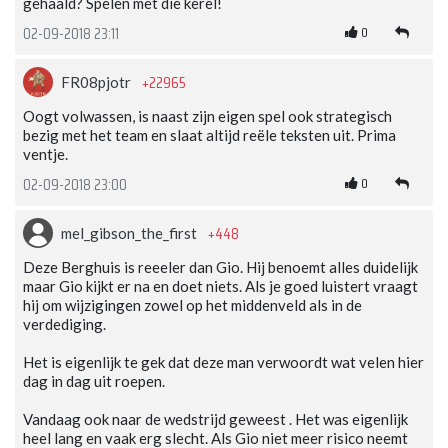
gehaald? Spelen met die kerel!
0
02-09-2018 23:11
+22965
FR08pjotr
Oogt volwassen, is naast zijn eigen spel ook strategisch
bezig met het team en slaat altijd reële teksten uit. Prima
ventje.
0
02-09-2018 23:00
+448
mel_gibson_the_first
Deze Berghuis is reeeler dan Gio. Hij benoemt alles duidelijk
maar Gio kijkt er na en doet niets. Als je goed luistert vraagt
hij om wijzigingen zowel op het middenveld als in de
verdediging.
Het is eigenlijk te gek dat deze man verwoordt wat velen hier
dag in dag uit roepen.
Vandaag ook naar de wedstrijd geweest . Het was eigenlijk
heel lang en vaak erg slecht. Als Gio niet meer risico neemt