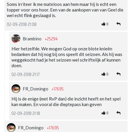
Soms irriteer ik me mateloos aan hem maar hij is echt een
topper voor ons hoor. Een van de aankopen van van Geel die
wel echt flink geslaagd is.
0
02-09-2018 21:08
+25294
Brambino
Hier hetzelfde. We mogen God op onze blote knieën
bedanken dat hij nog bij ons speelt dit seizoen. Als hij was
weggekocht had je het seizoen wel schriftelijk af kunnen
doen.
0
02-09-2018 21:17
+17695
FR_Domingo
Hij is de enige (met RvP dan) die inzicht heeft en het spel
kan maken. En vooral die dieptepass kan geven
0
02-09-2018 21:18
+17695
FR_Domingo