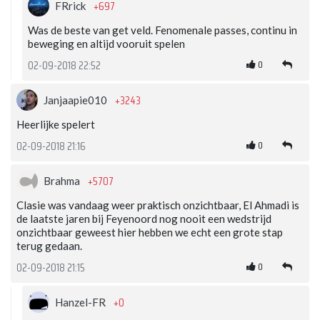
+697
FRrick
Was de beste van get veld. Fenomenale passes, continu in
beweging en altijd vooruit spelen
0
02-09-2018 22:52
+3243
Janjaapie010
Heerlijke spelert
0
02-09-2018 21:16
+5707
Brahma
Clasie was vandaag weer praktisch onzichtbaar, El Ahmadi is
de laatste jaren bij Feyenoord nog nooit een wedstrijd
onzichtbaar geweest hier hebben we echt een grote stap
terug gedaan.
0
02-09-2018 21:15
+0
Hanzel-FR