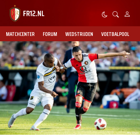
MATCHCENTER
FORUM
WEDSTRIJDEN
VOETBALPOOL