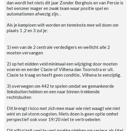
dan wordt het niets dit jaar Zonder Berghuis en van Persie is
het eenzeer mager en zwak team waar positie spel en
automatismen afwezig zijn. .
Als je kampioen wilt worden en tenminste mee wil doen om
plaats 1 ,2 en 3 zul je:
1) een van de 2 centrale verdedigers en wellicht alle 2
moeten vervangen
2) op het midden veld minimaal een wijziging door moeten
voeren en eerder Clasie of Vilhena dan Toornstra er uit.
Clasie te traag en heeft geen conditie.. Vilhena te eenzijdig.
3) overwegen om 442 te spelen omdat we gemankeerde
linksbuiten hebben en een naar binnen trekkende
rechtsbuiten
Dit brengt risico met zich mee maar wie niet waagt wie niet
wint en zal storm oogsten. Niets doen is geen optie omhet
perspectief ook voor 19/20 niet te vertroebelen
Dit elftal telt veel te veel zwakke plekken om serieus als titel