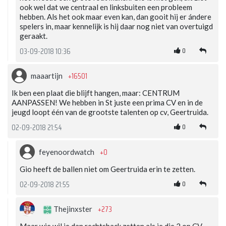
ook wel dat we centraal en linksbuiten een probleem
hebben. Als het ook maar even kan, dan gooit hij er ándere
spelers in, maar kennelijk is hij daar nog niet van overtuigd
geraakt.
0
03-09-2018 10:36
+16501
maaartijn
Ik ben een plaat die blijft hangen, maar: CENTRUM
AANPASSEN! We hebben in St juste een prima CV en in de
jeugd loopt één van de grootste talenten op cv, Geertruida.
0
02-09-2018 21:54
+0
feyenoordwatch
Gio heeft de ballen niet om Geertruida erin te zetten.
0
02-09-2018 21:55
+273
Thejinxster
Maar wie wil je dan rechtsback zetten als je die 2 op CV