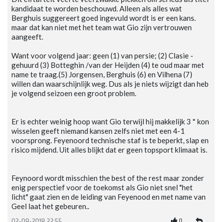
kandidaat te worden beschouwd. Alleen als alles wat
Berghuis suggereert goed ingevuld wordt is er een kans.
maar dat kan niet met het team wat Gio zijn vertrouwen
aangeeft.
Want voor volgend jaar: geen (1) van persie; (2) Clasie -
gehuurd (3) Botteghin /van der Heijden (4) te oud maar met
name te traag.(5) Jorgensen, Berghuis (6) en Vilhena (7)
willen dan waarschijnlijk weg. Dus als je niets wijzigt dan heb
je volgend seizoen een groot problem.
Er is echter weinig hoop want Gio terwijl hij makkelijk 3 * kon
wisselen geeft niemand kansen zelfs niet met een 4-1
voorsprong. Feyenoord technische staf is te beperkt, slap en
risico mijdend. Uit alles blijkt dat er geen topsport klimaat is.
Feynoord wordt misschien the best of the rest maar zonder
enig perspectief voor de toekomst als Gio niet snel "het
licht" gaat zien en de leiding van Feyenood en met name van
Geel laat het gebeuren..
0
02-09-2018 22:55