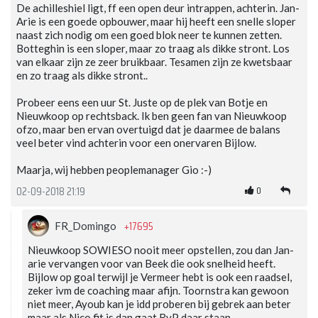
De achilleshiel ligt, ff een open deur intrappen, achterin. Jan-
Arie is een goede opbouwer, maar hij heeft een snelle sloper
naast zich nodig om een goed blok neer te kunnen zetten.
Botteghin is een sloper, maar zo traag als dikke stront. Los
van elkaar zijn ze zeer bruikbaar. Tesamen zijn ze kwetsbaar
en zo traag als dikke stront..
Probeer eens een uur St. Juste op de plek van Botje en
Nieuwkoop op rechtsback. Ik ben geen fan van Nieuwkoop
ofzo, maar ben ervan overtuigd dat je daarmee de balans
veel beter vind achterin voor een onervaren Bijlow.
Maarja, wij hebben peoplemanager Gio :-)
0
02-09-2018 21:19
+17695
FR_Domingo
Nieuwkoop SOWIESO nooit meer opstellen, zou dan Jan-
arie vervangen voor van Beek die ook snelheid heeft.
Bijlow op goal terwijl je Vermeer hebt is ook een raadsel,
zeker ivm de coaching maar afijn. Toornstra kan gewoon
niet meer, Ayoub kan je idd proberen bij gebrek aan beter
maar als Nico fit is dan gaat RvP daar staan.