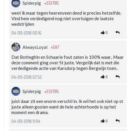
+233785
Spiderpig
weet ik maar tegen heerenveen deed ie precies hetzelfde.
Vind hem verdedigend nog niet overtuigen de laatste
wedstrijden
0
04-09-2018 00:16
+597
AlwaysLoyal
Dat Botteghin en Schaarie fout zaten is 100% waar.. Maar
deze comment ging over St juste. Vergelijk dat is met die
verdedigende actie van Karsdorp tegen Bergwijn toen..
0
04-09-2018 07:52
+233785
Spiderpig
juist daar zit een enorm verschil in. Ik wil het ook niet op st
juste alleen gooien want de hele achterhoede is op het
moment een drama.
0
04-09-2018 11:04