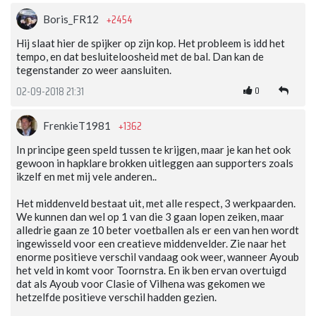
+2454
Boris_FR12
Hij slaat hier de spijker op zijn kop. Het probleem is idd het
tempo, en dat besluiteloosheid met de bal. Dan kan de
tegenstander zo weer aansluiten.
0
02-09-2018 21:31
+1362
FrenkieT1981
In principe geen speld tussen te krijgen, maar je kan het ook
gewoon in hapklare brokken uitleggen aan supporters zoals
ikzelf en met mij vele anderen..
Het middenveld bestaat uit, met alle respect, 3 werkpaarden.
We kunnen dan wel op 1 van die 3 gaan lopen zeiken, maar
alledrie gaan ze 10 beter voetballen als er een van hen wordt
ingewisseld voor een creatieve middenvelder. Zie naar het
enorme positieve verschil vandaag ook weer, wanneer Ayoub
het veld in komt voor Toornstra. En ik ben ervan overtuigd
dat als Ayoub voor Clasie of Vilhena was gekomen we
hetzelfde positieve verschil hadden gezien.