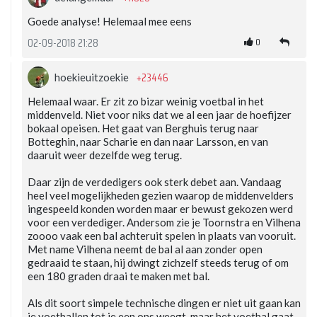
Goede analyse! Helemaal mee eens
0
02-09-2018 21:28
+23446
hoekieuitzoekie
Helemaal waar. Er zit zo bizar weinig voetbal in het
middenveld. Niet voor niks dat we al een jaar de hoefijzer
bokaal opeisen. Het gaat van Berghuis terug naar
Botteghin, naar Scharie en dan naar Larsson, en van
daaruit weer dezelfde weg terug.
Daar zijn de verdedigers ook sterk debet aan. Vandaag
heel veel mogelijkheden gezien waarop de middenvelders
ingespeeld konden worden maar er bewust gekozen werd
voor een verdediger. Andersom zie je Toornstra en Vilhena
zoooo vaak een bal achteruit spelen in plaats van vooruit.
Met name Vilhena neemt de bal al aan zonder open
gedraaid te staan, hij dwingt zichzelf steeds terug of om
een 180 graden draai te maken met bal.
Als dit soort simpele technische dingen er niet uit gaan kan
je voetballen tot je een ons weegt, maar het voetbal gaat