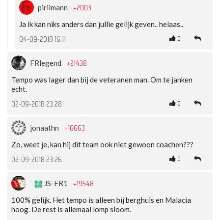
+2003
piriimann
Ja ik kan niks anders dan jullie gelijk geven.. helaas..
0
04-09-2018 16:11
+21438
FRlegend
Tempo was lager dan bij de veteranen man. Om te janken
echt.
0
02-09-2018 23:28
+16663
jonaathn
Zo, weet je, kan hij dit team ook niet gewoon coachen???
0
02-09-2018 23:26
+19548
JS-FR1
100% gelijk. Het tempo is alleen bij berghuis en Malacia
hoog. De rest is allemaal lomp sloom.