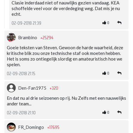
Clasie inderdaad niet of nauwlijks gezien vandaag. KEA
schoffelde veel voor de verdedeging weg. Dat mis je nu
echt.
0
02-09-2018 21:39
+25294
Brambino
Goeie teksten van Steven. Gewoon de harde waarheid, deze
kritische blik zou onze technische staf ook moeten hebben.
Het is soms zo ontiegelijk slordig en amateuristisch hoe we
spelen.
0
02-09-2018 21:15
+320
Den-Fan1975
En dat nu al drie seizoenen op rij. Nu Zelfs met een nauwelijks
ander team...
0
02-09-2018 21:10
+17695
FR_Domingo