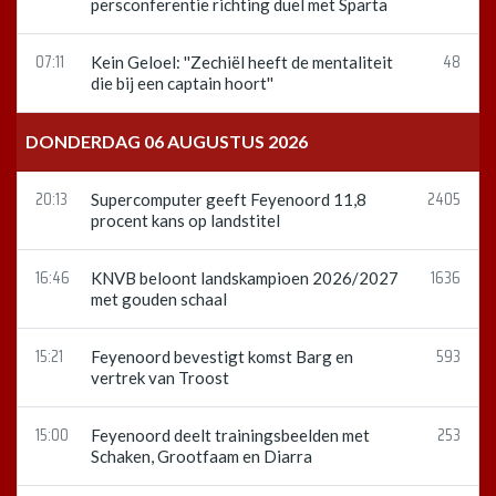
persconferentie richting duel met Sparta
07:11
48
Kein Geloel: ''Zechiël heeft de mentaliteit
die bij een captain hoort''
DONDERDAG 06 AUGUSTUS 2026
20:13
2405
Supercomputer geeft Feyenoord 11,8
procent kans op landstitel
16:46
1636
KNVB beloont landskampioen 2026/2027
met gouden schaal
15:21
593
Feyenoord bevestigt komst Barg en
vertrek van Troost
15:00
253
Feyenoord deelt trainingsbeelden met
Schaken, Grootfaam en Diarra