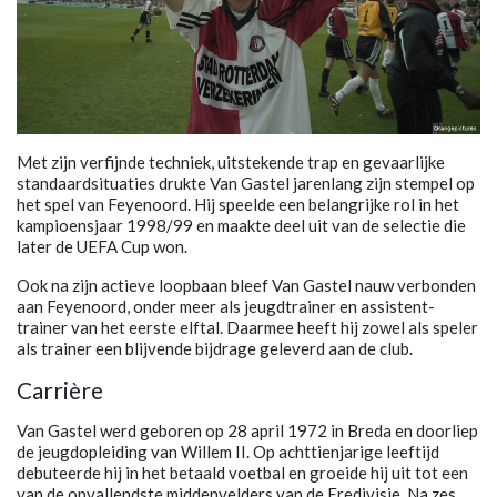
Met zijn verfijnde techniek, uitstekende trap en gevaarlijke
standaardsituaties drukte Van Gastel jarenlang zijn stempel op
het spel van Feyenoord. Hij speelde een belangrijke rol in het
kampioensjaar 1998/99 en maakte deel uit van de selectie die
later de UEFA Cup won.
Ook na zijn actieve loopbaan bleef Van Gastel nauw verbonden
aan Feyenoord, onder meer als jeugdtrainer en assistent-
trainer van het eerste elftal. Daarmee heeft hij zowel als speler
als trainer een blijvende bijdrage geleverd aan de club.
Carrière
Van Gastel werd geboren op 28 april 1972 in Breda en doorliep
de jeugdopleiding van Willem II. Op achttienjarige leeftijd
debuteerde hij in het betaald voetbal en groeide hij uit tot een
van de opvallendste middenvelders van de Eredivisie. Na zes