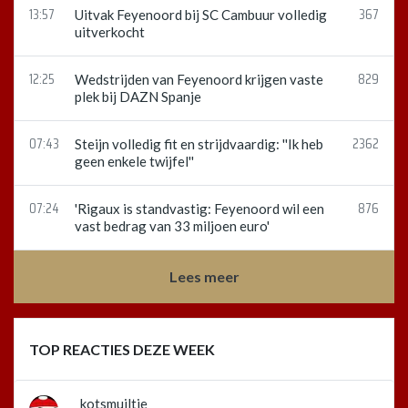
13:57
367
Uitvak Feyenoord bij SC Cambuur volledig
uitverkocht
12:25
829
Wedstrijden van Feyenoord krijgen vaste
plek bij DAZN Spanje
07:43
2362
Steijn volledig fit en strijdvaardig: ''Ik heb
geen enkele twijfel''
07:24
876
'Rigaux is standvastig: Feyenoord wil een
vast bedrag van 33 miljoen euro'
Lees meer
TOP REACTIES DEZE WEEK
kotsmuiltje