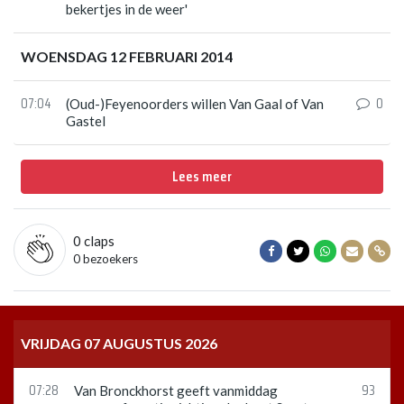
bekertjes in de weer'
WOENSDAG 12 FEBRUARI 2014
07:04
0
(Oud-)Feyenoorders willen Van Gaal of Van
Gastel
Lees meer
0
claps
Delen op Facebook
Delen op Twitter
Delen op Wha
Delen vi
Dele
0 bezoekers
VRIJDAG 07 AUGUSTUS 2026
07:28
93
Van Bronckhorst geeft vanmiddag