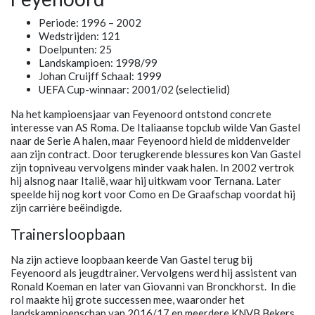
Periode: 1996 – 2002
Wedstrijden: 121
Doelpunten: 25
Landskampioen: 1998/99
Johan Cruijff Schaal: 1999
UEFA Cup-winnaar: 2001/02 (selectielid)
Na het kampioensjaar van Feyenoord ontstond concrete
interesse van AS Roma. De Italiaanse topclub wilde Van Gastel
naar de Serie A halen, maar Feyenoord hield de middenvelder
aan zijn contract. Door terugkerende blessures kon Van Gastel
zijn topniveau vervolgens minder vaak halen. In 2002 vertrok
hij alsnog naar Italië, waar hij uitkwam voor Ternana. Later
speelde hij nog kort voor Como en De Graafschap voordat hij
zijn carrière beëindigde.
Trainersloopbaan
Na zijn actieve loopbaan keerde Van Gastel terug bij
Feyenoord als jeugdtrainer. Vervolgens werd hij assistent van
Ronald Koeman en later van Giovanni van Bronckhorst. In die
rol maakte hij grote successen mee, waaronder het
landskampioenschap van 2016/17 en meerdere KNVB Bekers.