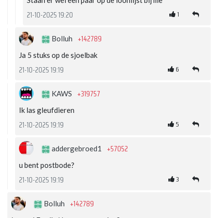
Staan er wel een paar op de loonlijst bij me
1
21-10-2025 19:20
+142789
Bolluh
Ja 5 stuks op de sjoelbak
6
21-10-2025 19:19
+319757
KAWS
Ik las gleufdieren
5
21-10-2025 19:19
+57052
addergebroed1
u bent postbode?
3
21-10-2025 19:19
+142789
Bolluh