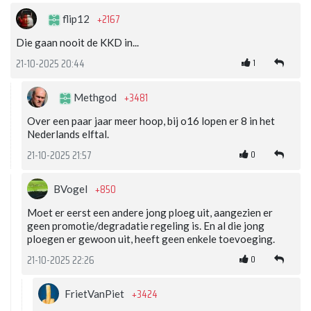
+2167
flip12
Die gaan nooit de KKD in...
1
21-10-2025 20:44
+3481
Methgod
Over een paar jaar meer hoop, bij o16 lopen er 8 in het
Nederlands elftal.
0
21-10-2025 21:57
+850
BVogel
Moet er eerst een andere jong ploeg uit, aangezien er
geen promotie/degradatie regeling is. En al die jong
ploegen er gewoon uit, heeft geen enkele toevoeging.
0
21-10-2025 22:26
+3424
FrietVanPiet