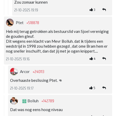
Zou zomaar kunnen
3
21-10-2025 19:19
+518878
Ptet
Heb mij terug getrokken als bestuurslid van Sjoel vereniging
de gouden gleuf.
Dit wegens een klacht van Mevr Bolluh. dat ik tijdens een
wedstrijd in 1998 zou hebben gezegd , dat ome Bram hem er
nog sneller inschuift, dan dat jij met je ogen knippert....
4
21-10-2025 19:16
+240113
Arcor
Overhaaste beslissing Ptet. 👊
5
21-10-2025 19:17
+142789
Bolluh
Dat was nog eens hoog niveau