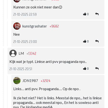
Kunnen ze ook niet meer dan😉
0
21-10-2025 22:59
+9682
kunstgrashater
Nee
0
21-10-2025 23:00
+13342
LM
Kijk wat je typt. Linkse anti pvv propaganda npo..
0
21-10-2025 20:51
+32124
JDN1987
Links… anti pvv. Propaganda…. Op de npo .
Ik zie het niet? Het is links. Meestal de npo,.. het is linkse
propaganda… ook meestal npo,. En het is sowieso anti
pvv. De Hollandse mediA.