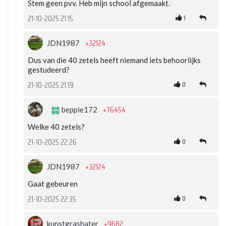
Stem geen pvv. Heb mijn school afgemaakt.
1
21-10-2025 21:15
+32124
JDN1987
Dus van die 40 zetels heeft niemand iets behoorlijks
gestudeerd?
0
21-10-2025 21:19
+76454
beppie172
Welke 40 zetels?
0
21-10-2025 22:26
+32124
JDN1987
Gaat gebeuren
0
21-10-2025 22:35
+9682
kunstgrashater