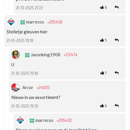
0
21-10-2025 21:22
+205430
marrecos
Stelletje gleuven hier
5
21-10-2025 19:18
+172474
Jasonking1908
U
7
21-10-2025 19:18
+240113
Arcor
Nieuw in uw assortiment?
6
21-10-2025 19:19
+205430
marrecos