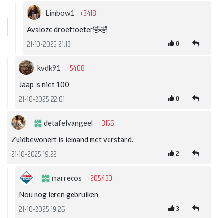
+3418
Limbow1
Avaloze droeftoeter🤣🤣
0
21-10-2025 21:13
+5408
kvdk91
Jaap is niet 100
0
21-10-2025 22:01
+3156
detafelvangeel
Zuidbewonert is iemand met verstand.
2
21-10-2025 19:22
+205430
marrecos
Nou nog leren gebruiken
3
21-10-2025 19:26