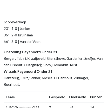
Scoreverloop
23' | 1-0 | Jonker
36' | 2-0 Bruinsma
66' | 3-0 | Van der Veen
Opstelling Feyenoord Onder 21
Berger; Tabiri, Kraaijeveld, Giersthove, Gardenier; Sneijer, Van
den Elshout, Ouarghi(c); Slory, Delianidis, Rust.
Wissels Feyenoord Onder 21
Haksteeg, Cruz, Sebbar, Moses, El Harmouz, Zinhagel,
Boerhout.
Team
Gespeeld
Doelsaldo
Punten
1. FC Groningen O21
7
+9
16