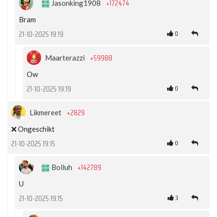
+172474
Jasonking1908
Bram
0
21-10-2025 19:19
+59988
Maarterazzi
Ow
0
21-10-2025 19:19
+2829
Likmereet
❌ Ongeschikt
0
21-10-2025 19:15
+142789
Bolluh
U
3
21-10-2025 19:15