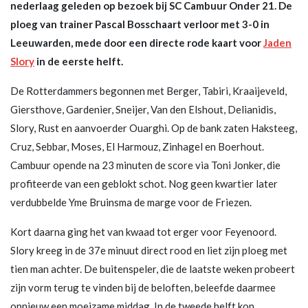
nederlaag geleden op bezoek bij SC Cambuur Onder 21. De
ploeg van trainer Pascal Bosschaart verloor met 3-0 in
Leeuwarden, mede door een directe rode kaart voor
Jaden
Slory
in de eerste helft.
De Rotterdammers begonnen met Berger, Tabiri, Kraaijeveld,
Giersthove, Gardenier, Sneijer, Van den Elshout, Delianidis,
Slory, Rust en aanvoerder Ouarghi. Op de bank zaten Haksteeg,
Cruz, Sebbar, Moses, El Harmouz, Zinhagel en Boerhout.
Cambuur opende na 23 minuten de score via Toni Jonker, die
profiteerde van een geblokt schot. Nog geen kwartier later
verdubbelde Yme Bruinsma de marge voor de Friezen.
Kort daarna ging het van kwaad tot erger voor Feyenoord.
Slory kreeg in de 37e minuut direct rood en liet zijn ploeg met
tien man achter. De buitenspeler, die de laatste weken probeert
zijn vorm terug te vinden bij de beloften, beleefde daarmee
opnieuw een moeizame middag. In de tweede helft kon