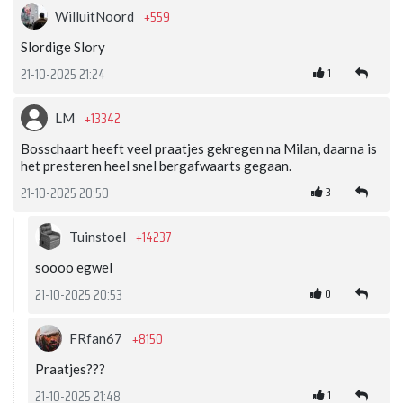
+559
WilluitNoord
Slordige Slory
1
21-10-2025 21:24
+13342
LM
Bosschaart heeft veel praatjes gekregen na Milan, daarna is
het presteren heel snel bergafwaarts gegaan.
3
21-10-2025 20:50
+14237
Tuinstoel
soooo egwel
0
21-10-2025 20:53
+8150
FRfan67
Praatjes???
1
21-10-2025 21:48