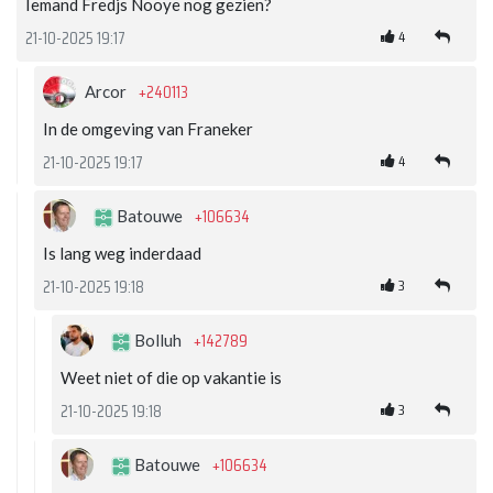
Iemand Fredjs Nooye nog gezien?
4
21-10-2025 19:17
+240113
Arcor
In de omgeving van Franeker
4
21-10-2025 19:17
+106634
Batouwe
Is lang weg inderdaad
3
21-10-2025 19:18
+142789
Bolluh
Weet niet of die op vakantie is
3
21-10-2025 19:18
+106634
Batouwe