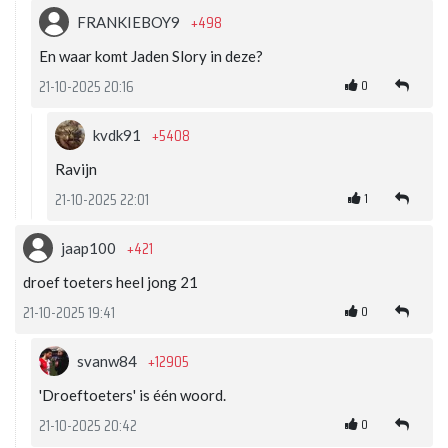
+498
FRANKIEBOY9
En waar komt Jaden Slory in deze?
0
21-10-2025 20:16
+5408
kvdk91
Ravijn
1
21-10-2025 22:01
+421
jaap100
droef toeters heel jong 21
0
21-10-2025 19:41
+12905
svanw84
'Droeftoeters' is één woord.
0
21-10-2025 20:42