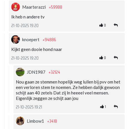
+59988
Maarterazzi
Ik heb n andere tv
0
21-10-2025 19:20
+94886
knoepert
Kijkt geen dooie hond naar
0
21-10-2025 19:20
+32124
JDN1987
Nou gaan ze stemmen hopelijk weg lullen bij pvv om het
een verloren stem te noemen. Ze hebben dalijk gewoon
schijt aan 40 zetels Dat zij ln heeeel veel mensen.
Eigenlijk zeggen ze schijt aan jou
1
21-10-2025 19:21
+3418
Limbow1