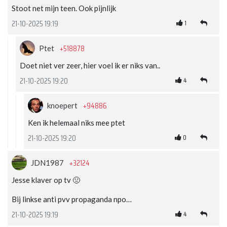
Stoot net mijn teen. Ook pijnlijk
1
21-10-2025 19:19
+518878
Ptet
Doet niet ver zeer, hier voel ik er niks van..
4
21-10-2025 19:20
+94886
knoepert
Ken ik helemaal niks mee ptet
0
21-10-2025 19:20
+32124
JDN1987
Jesse klaver op tv 🤢
Bij linkse anti pvv propaganda npo…
4
21-10-2025 19:19