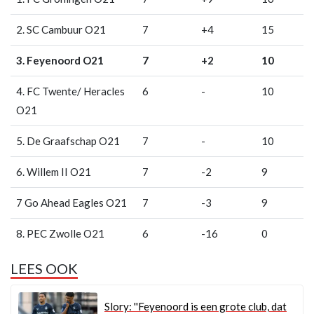
2. SC Cambuur O21
7
+4
15
3. Feyenoord O21
7
+2
10
4. FC Twente/ Heracles
6
-
10
O21
5. De Graafschap O21
7
-
10
6. Willem II O21
7
-2
9
7 Go Ahead Eagles O21
7
-3
9
8. PEC Zwolle O21
6
-16
0
LEES OOK
Slory: ''Feyenoord is een grote club, dat