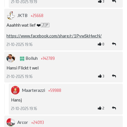
3
21-10-2025 19:19
+25668
JKTB
Aaahhh wat lief ❤️🇯🇵
https://www.facebook.com/share/r/1PywSkHwcN/
0
21-10-2025 19:16
+142789
Bolluh
Hansi Flickt t wel
3
21-10-2025 19:16
+59988
Maarterazzi
Hansj
2
21-10-2025 19:16
+240113
Arcor