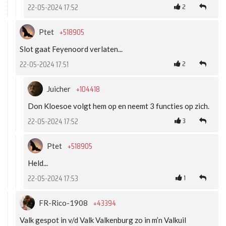
2
22-05-2024 17:52
+518905
Ptet
Slot gaat Feyenoord verlaten...
2
22-05-2024 17:51
+104418
Juicher
Don Kloesoe volgt hem op en neemt 3 functies op zich.
3
22-05-2024 17:52
+518905
Ptet
Held...
1
22-05-2024 17:53
+43394
FR-Rico-1908
Valk gespot in v/d Valk Valkenburg zo in m’n Valkuil