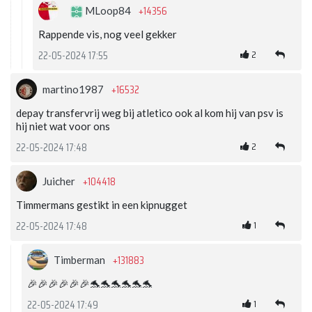
+14356
MLoop84
Rappende vis, nog veel gekker
2
22-05-2024 17:55
+16532
martino1987
depay transfervrij weg bij atletico ook al kom hij van psv is
hij niet wat voor ons
2
22-05-2024 17:48
+104418
Juicher
Timmermans gestikt in een kipnugget
1
22-05-2024 17:48
+131883
Timberman
🎉🎉🎉🎉🎉🎉🐬🐬🐬🐬🐬🐬
1
22-05-2024 17:49