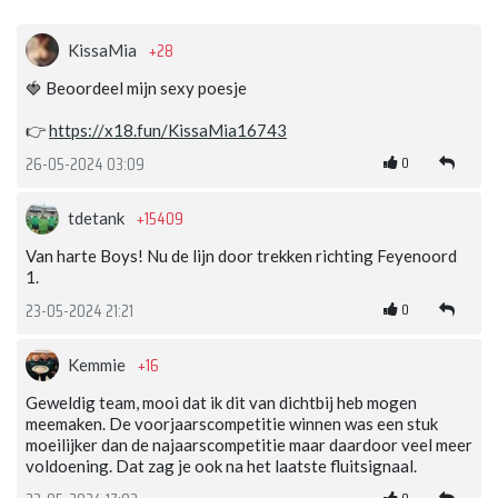
+28
KissaMia
🍓 Beoordeel mijn sexy poesje
👉
https://x18.fun/KissaMia16743
0
26-05-2024 03:09
+15409
tdetank
Van harte Boys! Nu de lijn door trekken richting Feyenoord
1.
0
23-05-2024 21:21
+16
Kemmie
Geweldig team, mooi dat ik dit van dichtbij heb mogen
meemaken. De voorjaarscompetitie winnen was een stuk
moeilijker dan de najaarscompetitie maar daardoor veel meer
voldoening. Dat zag je ook na het laatste fluitsignaal.