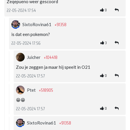
Zeqepueno weer gescoord
0
22-05-2024 17:54
+91358
SixtoRovina61
is dat een pokemon?
3
22-05-2024 17:56
+104418
Juicher
Zou je zeggen ja maar hij speelt in O21
0
22-05-2024 17:57
+518905
Ptet
😁😁
0
22-05-2024 17:57
+91358
SixtoRovina61