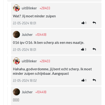
+28403
uitBlinker
Wat? Jij moet minder zuipen
1
22-05-2024 18:01
+104418
Juicher
016 ipv O16. Ik ben scherp als een mes maatje.
3
22-05-2024 18:01
+28403
uitBlinker
Hahaha, godverdomme, jij bent echt scherp. Ik moet
minder zuipen schijnbaar. Aangepast
1
22-05-2024 18:02
+104418
Juicher
👍🏻😁