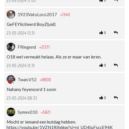
0
23-05-2024 17:03
+1340
1923VatoLoco2017
GeFEYliciteerd BoyZ(uid)
0
23-05-2024 13:31
+21371
FRlegend
O18 wel verneukt helaas. Als ze er maar van leren.
0
23-05-2024 12:31
+8800
Twan.V52
Nahany feyenoord 1 soon
0
23-05-2024 08:33
+5821
Symex010
Mocht er iemand een kutdag hebben.
https://youtu.be/1VZN1RIh6kw?si=nj_UD4IuFsccE94K