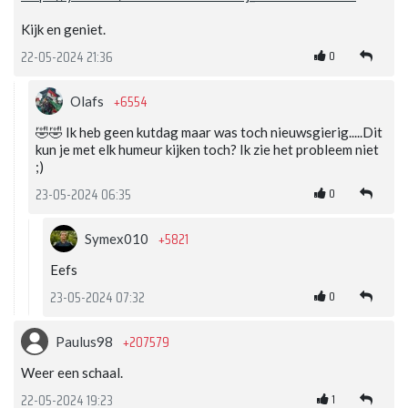
Kijk en geniet.
0
22-05-2024 21:36
+6554
Olafs
🤣🤣 Ik heb geen kutdag maar was toch nieuwsgierig.....Dit
kun je met elk humeur kijken toch? Ik zie het probleem niet
;)
0
23-05-2024 06:35
+5821
Symex010
Eefs
0
23-05-2024 07:32
+207579
Paulus98
Weer een schaal.
1
22-05-2024 19:23