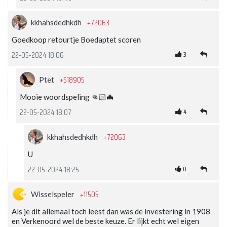
+72063
kkhahsdedhkdh
Goedkoop retourtje Boedaptet scoren
3
22-05-2024 18:06
+518905
Ptet
Mooie woordspeling 👊🏻🦇
4
22-05-2024 18:07
+72063
kkhahsdedhkdh
U
0
22-05-2024 18:25
+11505
Wisselspeler
Als je dit allemaal toch leest dan was de investering in 1908
en Verkenoord wel de beste keuze. Er lijkt echt wel eigen