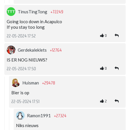
+72249
TinusTingTong
Going loco down in Acapulco
If you stay too long
0
22-05-2024 17:52
+12764
Gerdekaleklets
IS ER NOG NIEUWS?
0
22-05-2024 17:50
+29478
Huisman
Bier is op
2
22-05-2024 17:51
+27324
Ramon1991
Niks nieuws