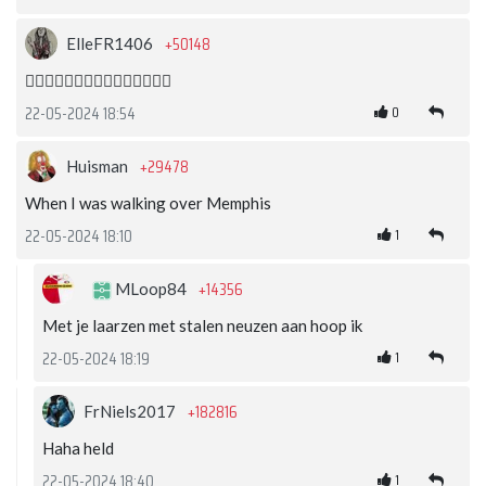
+50148
ElleFR1406
👍🏽👍🏽👍🏽🙌🏼🙌🏼🙌🏼🎉🎉🎉
0
22-05-2024 18:54
+29478
Huisman
When I was walking over Memphis
1
22-05-2024 18:10
+14356
MLoop84
Met je laarzen met stalen neuzen aan hoop ik
1
22-05-2024 18:19
+182816
FrNiels2017
Haha held
1
22-05-2024 18:40