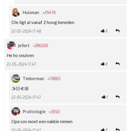
+29478
Huisman
Die ligt al vanaf 2 hoog beneden
2
22-05-2024 17:48
+286026
jellert
He ho snuiven
2
22-05-2024 17:47
+131883
Timberman
🫱🏻‍🫲🏼
1
22-05-2024 17:47
+2650
Prattologie
Opa sos moet een nakkie nemen
2
22-05-2024 17:47