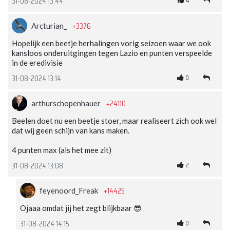
4
31-08-2024 13:44
+3376
Arcturian_
Hopelijk een beetje herhalingen vorig seizoen waar we ook
kansloos onderuitgingen tegen Lazio en punten verspeelde
in de eredivisie
0
31-08-2024 13:14
+24110
arthurschopenhauer
Beelen doet nu een beetje stoer, maar realiseert zich ook wel
dat wij geen schijn van kans maken.
4 punten max (als het mee zit)
2
31-08-2024 13:08
+14425
feyenoord_Freak
Ojaaa omdat jij het zegt blijkbaar 😎
0
31-08-2024 14:15