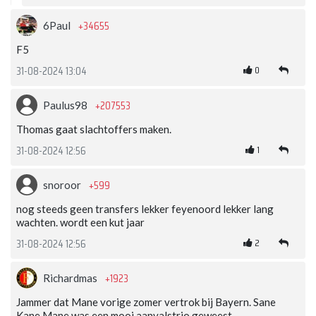
+34655
6Paul
F5
0
31-08-2024 13:04
+207553
Paulus98
Thomas gaat slachtoffers maken.
1
31-08-2024 12:56
+599
snoroor
nog steeds geen transfers lekker feyenoord lekker lang
wachten. wordt een kut jaar
2
31-08-2024 12:56
+1923
Richardmas
Jammer dat Mane vorige zomer vertrok bij Bayern. Sane
Kane Mane was een mooi aanvalstrio geweest.