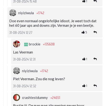
1
31-08-2024 15:48
+1742
niyiziwula
Doe even normaal ongelofelijke idioot. Je weet toch dat
het 60 jaar ups and downs zijn. Verman je je een beetje.
5
31-08-2024 12:27
+135608
brockie
Las Veerman
1
31-08-2024 12:31
+1742
niyiziwula
Piet Veerman. Zou die nog leven?
1
31-08-2024 12:32
+24651
crashtestdummy
Rustig jij. De man mag zijn mening geven hoor.