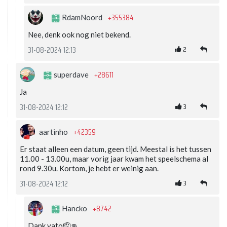
+355384
RdamNoord
Nee, denk ook nog niet bekend.
2
31-08-2024 12:13
+28611
superdave
Ja
3
31-08-2024 12:12
+42359
aartinho
Er staat alleen een datum, geen tijd. Meestal is het tussen
11.00 - 13.00u, maar vorig jaar kwam het speelschema al
rond 9.30u. Kortom, je hebt er weinig aan.
3
31-08-2024 12:12
+8742
Hancko
Dank vato🫡👊