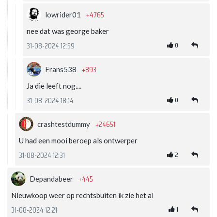
+4765
lowrider01
nee dat was george baker
0
31-08-2024 12:59
+893
Frans538
Ja die leeft nog....
0
31-08-2024 18:14
+24651
crashtestdummy
U had een mooi beroep als ontwerper
2
31-08-2024 12:31
+445
Depandabeer
Nieuwkoop weer op rechtsbuiten ik zie het al
1
31-08-2024 12:21