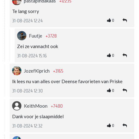
+12235
pastapindakaas
Te lang sorry
0
31-08-2024 12:24
+3728
Fuutje
Zei ze vannacht ook
0
31-08-2024 15:16
+3165
JozefKiprich
Ik lees nu van alles over Deense favorieten van Priske
0
31-08-2024 12:30
+7480
KeithMoon
Dank voor je slaapmiddel
0
31-08-2024 12:32