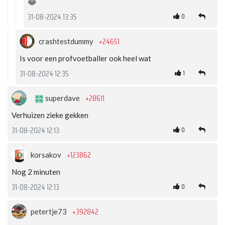
😂
0
31-08-2024 13:35
+24651
crashtestdummy
Is voor een profvoetballer ook heel wat
1
31-08-2024 12:35
+28611
superdave
Verhuizen zieke gekken
0
31-08-2024 12:13
+123862
korsakov
Nog 2 minuten
0
31-08-2024 12:13
+392842
petertje73