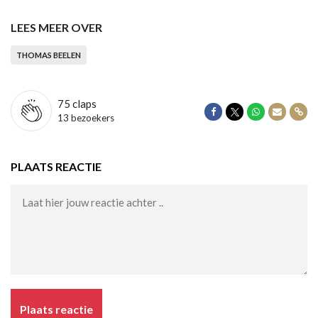
LEES MEER OVER
THOMAS BEELEN
75
claps
Delen op Facebook
Delen op Twitter
Delen op Wha
Delen vi
Dele
13 bezoekers
PLAATS REACTIE
Plaats reactie