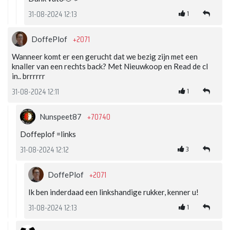
1
31-08-2024 12:13
+2071
DoffePlof
Wanneer komt er een gerucht dat we bezig zijn met een
knaller van een rechts back? Met Nieuwkoop en Read de cl
in.. brrrrrr
1
31-08-2024 12:11
+70740
Nunspeet87
Doffeplof =links
3
31-08-2024 12:12
+2071
DoffePlof
Ik ben inderdaad een linkshandige rukker, kenner u!
1
31-08-2024 12:13