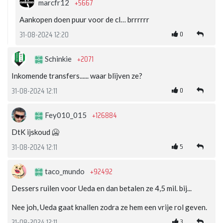
+5667
marcfr12
Aankopen doen puur voor de cl… brrrrrr
0
31-08-2024 12:20
+2071
Schinkie
Inkomende transfers...... waar blijven ze?
0
31-08-2024 12:11
+126884
Fey010_015
DtK ijskoud 🥶
5
31-08-2024 12:11
+92492
taco_mundo
Dessers ruilen voor Ueda en dan betalen ze 4,5 mil. bij...
Nee joh, Ueda gaat knallen zodra ze hem een vrije rol geven.
3
31-08-2024 12:11