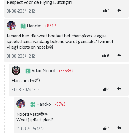
Respect voor de Flying Dutchgirl
1
31-08-2024 12:12
+8742
Hancko
Iemand hier die weet hoelaat het champions league
speelschema vandaag bekend wordt gemaakt? Ivm met
vliegtickets en hotels😁
6
31-08-2024 12:12
+355384
RdamNoord
Hans held👊🫡
4
31-08-2024 12:12
+8742
Hancko
Noord vato🫡👊
Weet jij die tijden?
4
31-08-2024 12:12