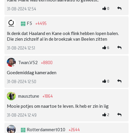
0
31-08-2024 12:54
+4495
F5
Ik denk dat Haaland en Kane ook flink hebben lopen balen.
Die zien zichzelf al in de broekzak van Beelen zitten
6
31-08-2024 12:51
+8800
Twan.V52
Goedemiddag kameraden
0
31-08-2024 12:50
+1864
mausztune
Mooie potjes om naartoe te leven. Ik heb er zin in iig
2
31-08-2024 12:49
+2644
Rotterdammert010