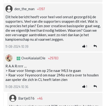
+1397
den_the_man
Dit hele bericht heeft voor heel veel onrust gezorgd bij de
supporters. Veel van die supporters snappen dit niet. Wat is
nu precies het plan? Een zeer creatieve basisspeler gaat weg,
die we eigenlijk heel hard nodig hebben. Waarom? Gaan we
een vervanger aantrekken, want zo niet dan kan je het
kampioenschap nu al vaarwel zeggen.
1
11-08-2024 10:39
+29783
OveAiaiaiaiOle
R A A R rrrr …
> Raar voor Stengs om op 25e naar MLS te gaan
> Raar voor Feyenoord om maar 2Mio extra over te houden
aan speler die zich in CL heeft laten zien
1
11-08-2024 10:36
+46
Bartje076