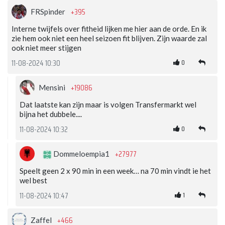
+395
FRSpinder
Interne twijfels over fitheid lijken me hier aan de orde. En ik
zie hem ook niet een heel seizoen fit blijven. Zijn waarde zal
ook niet meer stijgen
0
11-08-2024 10:30
+19086
Mensini
Dat laatste kan zijn maar is volgen Transfermarkt wel
bijna het dubbele....
0
11-08-2024 10:32
+27977
Dommeloempia1
Speelt geen 2 x 90 min in een week… na 70 min vindt ie het
wel best
1
11-08-2024 10:47
+466
Zaffel