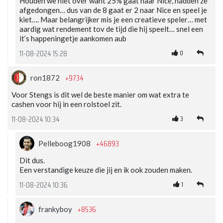
Houden we niet over want 25% gaat naar Nice, hadden ze
afgedongen… dus van de 8 gaat er 2 naar Nice en speel je
kiet…. Maar belangrijker mis je een creatieve speler… met
aardig wat rendement tov de tijd die hij speelt… snel een
it’s happeningetje aankomen aub
0
11-08-2024 15:28
+9734
ron1872
Voor Stengs is dit wel de beste manier om wat extra te
cashen voor hij in een rolstoel zit.
3
11-08-2024 10:34
+46893
Pelleboog1908
Dit dus.
Een verstandige keuze die jij en ik ook zouden maken.
1
11-08-2024 10:36
+8536
frankyboy