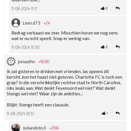
0
11-08-2024 11:17
+24
Leen.d73
Bedrag verbaast me zeer. Misschien horen we nog eens
wat er nu echt speelt. Snap er weinig van.
0
11-08-2024 15:50
+16581
jonaathn
Ik zat gisteren te drinken met vrienden, las opeens dit
bericht, kon het haast niet geloven. Charlotte FC is toch een
grap? In die verschrikkelijke rechtse stad te North Carolina,
niks leuks aan. Wat denkt Feyenoord wel niet? Wat denkt
Stengs wel niet? Waar zijn de ambities..:
Blijkt: Stengs heeft een clausule.
1
11-08-2024 10:51
+2916
Juliandicks3