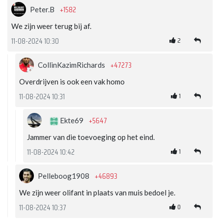
+1582
Peter.B
We zijn weer terug bij af.
2
11-08-2024 10:30
+47273
CollinKazimRichards
Overdrijven is ook een vak homo
1
11-08-2024 10:31
+5647
Ekte69
Jammer van die toevoeging op het eind.
1
11-08-2024 10:42
+46893
Pelleboog1908
We zijn weer olifant in plaats van muis bedoel je.
0
11-08-2024 10:37