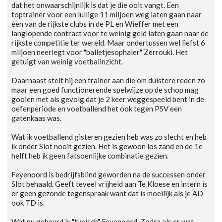
dat het onwaarschijnlijk is dat je die ooit vangt. Een
toptrainer voor een lullige 11 miljoen weg laten gaan naar
èèn van de rijkste clubs in de PL en Wieffer met een
langlopende contract voor te weinig geld laten gaan naar de
rijkste competitie ter wereld. Maar ondertussen wel liefst 6
miljoen neerlegt voor "balletjesophaler" Zerrouki. Het
getuigt van weinig voetbalinzicht.
Daarnaast stelt hij een trainer aan die om duistere reden zo
maar een goed functionerende spelwijze op de schop mag
gooien met als gevolg dat je 2 keer weggespeeld bent in de
oefenperiode en voetballend het ook tegen PSV een
gatenkaas was.
Wat ik voetballend gisteren gezien heb was zo slecht en heb
ik onder Slot nooit gezien. Het is gewoon los zand en de 1e
helft heb ik geen fatsoenlijke combinatie gezien.
Feyenoord is bedrijfsblind geworden na de successen onder
Slot behaald. Geeft teveel vrijheid aan Te Kloese en intern is
er geen gezonde tegenspraak want dat is moeilijk als je AD
ook TD is.
Wat nu gebeurd is "typisch" Feyenoord. Zodra als er wat