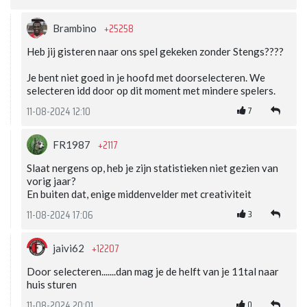
+25258
Brambino
Heb jij gisteren naar ons spel gekeken zonder Stengs????
Je bent niet goed in je hoofd met doorselecteren. We
selecteren idd door op dit moment met mindere spelers.
7
11-08-2024 12:10
+2117
FR1987
Slaat nergens op, heb je zijn statistieken niet gezien van
vorig jaar?
En buiten dat, enige middenvelder met creativiteit
3
11-08-2024 17:06
+12207
jaivi62
Door selecteren.......dan mag je de helft van je 11tal naar
huis sturen
0
11-08-2024 20:01