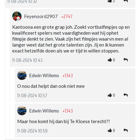
2
11-08-2024 10:32
+2747
Feyenoord2907
Kantoona een grote grap joh. Zoekt vortbalfimpjes op en
kwalificeert spelers met vaardigheden wat hij ophet
filmpje denkt te zien. Vaak zijn het filmpjes waarvn men al
langer weet dat het grote talenten zijn. Jij en ik kunnen
exact hetzelfde doen als we er tijd in willen stoppen.
0
11-08-2024 10:43
+1343
Edwin Willems
O nou dat helpt dan ook niet mee
0
11-08-2024 10:57
+1343
Edwin Willems
Maar hoe komt hij dan bij Te Kloese terecht?!
0
11-08-2024 10:59