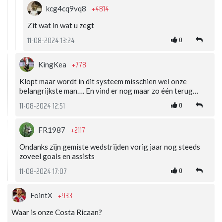
+4814
kcg4cq9vq8
Zit wat in wat u zegt
0
11-08-2024 13:24
+778
KingKea
Klopt maar wordt in dit systeem misschien wel onze
belangrijkste man…. En vind er nog maar zo één terug…
0
11-08-2024 12:51
+2117
FR1987
Ondanks zijn gemiste wedstrijden vorig jaar nog steeds
zoveel goals en assists
0
11-08-2024 17:07
+933
FointX
Waar is onze Costa Ricaan?