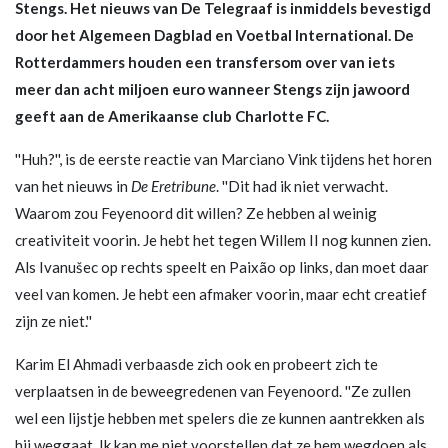
Stengs. Het nieuws van De Telegraaf is inmiddels bevestigd
door het Algemeen Dagblad en Voetbal International. De
Rotterdammers houden een transfersom over van iets
meer dan acht miljoen euro wanneer Stengs zijn jawoord
geeft aan de Amerikaanse club Charlotte FC.
''Huh?'', is de eerste reactie van Marciano Vink tijdens het horen
van het nieuws in
De Eretribune
. ''Dit had ik niet verwacht.
Waarom zou Feyenoord dit willen? Ze hebben al weinig
creativiteit voorin. Je hebt het tegen Willem II nog kunnen zien.
Als Ivanušec op rechts speelt en Paixão op links, dan moet daar
veel van komen. Je hebt een afmaker voorin, maar echt creatief
zijn ze niet.''
Karim El Ahmadi verbaasde zich ook en probeert zich te
verplaatsen in de beweegredenen van Feyenoord. ''Ze zullen
wel een lijstje hebben met spelers die ze kunnen aantrekken als
hij weggaat. Ik kan me niet voorstellen dat ze hem wegdoen als