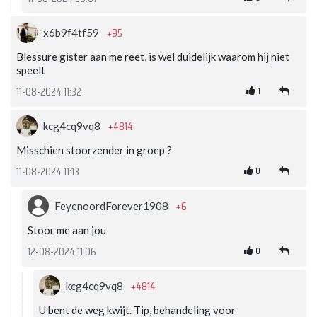
+95
x6b9f4tf59
Blessure gister aan me reet, is wel duidelijk waarom hij niet
speelt
1
11-08-2024 11:32
+4814
kcg4cq9vq8
Misschien stoorzender in groep ?
0
11-08-2024 11:13
+6
FeyenoordForever1908
Stoor me aan jou
0
12-08-2024 11:06
+4814
kcg4cq9vq8
U bent de weg kwijt. Tip, behandeling voor