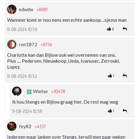
+8881
edwdw
Wanneer komt er nou eens een echte aankoop....sjezus man
0
11-08-2024 10:59
+9734
ron1872
Charlotte kan dan Bijlow ook wel overnemen van ons.
Plus .... Pedersen, Nieuwkoop, Ueda, Ivanusec, Zerrouki,
Lopez.
1
11-08-2024 10:53
+30478
Wietse
Ik hou Stengs en Bijlow graag hier. De rest mag weg
1
11-08-2024 10:59
+4337
fey82
Iedereen maar janken over Stengs, terwijl men paar weken