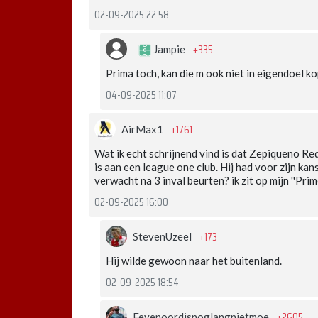
02-09-2025 22:58
+335
Jampie
Prima toch, kan die m ook niet in eigendoel k
04-09-2025 11:07
+1761
AirMax1
Wat ik echt schrijnend vind is dat Zepiqueno R
is aan een league one club. Hij had voor zijn ka
verwacht na 3 inval beurten? ik zit op mijn ''Prime
02-09-2025 16:00
+173
StevenUzeel
Hij wilde gewoon naar het buitenland.
02-09-2025 18:54
+2605
Feyenoordisnoglangnietmoe