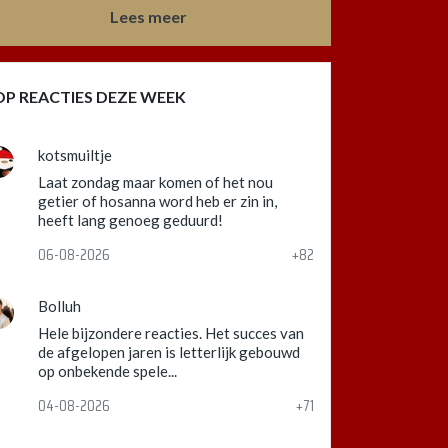
Lees meer
OP REACTIES DEZE WEEK
kotsmuiltje
Laat zondag maar komen of het nou
getier of hosanna word heb er zin in,
heeft lang genoeg geduurd!
06-08-2026
+82
Bolluh
Hele bijzondere reacties. Het succes van
de afgelopen jaren is letterlijk gebouwd
op onbekende spele...
04-08-2026
+71