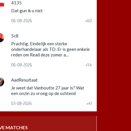
4135
Dat gun ik u niet
06-08-2026
+60
5c8
Prachtig. Eindelijk een sterke
onderhandelaar als TD. Er is geen enkele
reden om Read deze zomer a...
06-08-2026
+54
AadResultaat
Je weet dat Vanhoutte 27 jaar is? Wat
een onzin zo vroeg op de ochtend
03-08-2026
+41
IVE MATCHES