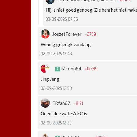
Hij is niet goed genoeg. Zie hem het niet make
03-09-2025 07:56
+2759
JoszefForever
Weinig gejengk vandaag
02-09-2025 13:43
+14389
MLoop84
Jing Jeng
02-09-2025 12:58
+8171
FRfan67
Geen idee wat EA FC is
02-09-2025 12:25