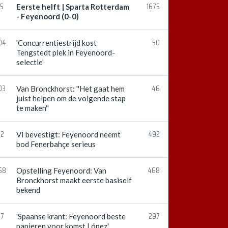
15
1675
Eerste helft | Sparta Rotterdam
- Feyenoord (0-0)
04
50
'Concurrentiestrijd kost
Tengstedt plek in Feyenoord-
selectie'
03
46
Van Bronckhorst: ''Het gaat hem
juist helpen om de volgende stap
te maken''
02
492
VI bevestigt: Feyenoord neemt
bod Fenerbahçe serieus
58
468
Opstelling Feyenoord: Van
Bronckhorst maakt eerste basiself
bekend
17
297
'Spaanse krant: Feyenoord beste
papieren voor komst López'