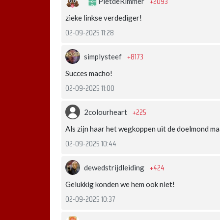
+2093
PietdeRimmer
zieke linkse verdediger!
02-09-2025 11:28
+8173
simplysteef
Succes macho!
02-09-2025 11:00
+225
2colourheart
Als zijn haar het wegkoppen uit de doelmond maa
02-09-2025 10:44
+424
dewedstrijdleiding
Gelukkig konden we hem ook niet!
02-09-2025 10:37