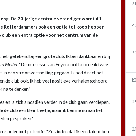
12:
eng. De 20-jarige centrale verdediger wordt dit
12:
 de Rotterdammers ook een optie tot koop hebben
club een extra optie voor het centrum van de
12:
k heb getekend bij een grote club. Ik ben dankbaar en blij
rd Media
. "De interesse van Feyenoord hoorde ik twee
 is in een stroomversnelling gegaan. Ik had direct het
11:
en de club ook. Ik heb veel positieve verhalen gehoord
r na te denken."
10:
en is zich sindsdien verder in de club gaan verdiepen.
e de club een klein beetje, maar ik ben me nu aan het
leden gesproken."
10:
 speler met potentie. "Ze vinden dat ik een talent ben.