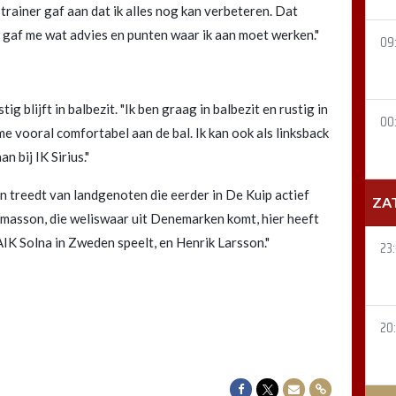
 trainer gaf aan dat ik alles nog kan verbeteren. Dat
ij gaf me wat advies en punten waar ik aan moet werken."
09
ig blijft in balbezit. "Ik ben graag in balbezit en rustig in
00
me vooral comfortabel aan de bal. Ik kan ook als linksback
n bij IK Sirius."
n treedt van landgenoten die eerder in De Kuip actief
ZA
masson, die weliswaar uit Denemarken komt, hier heeft
 AIK Solna in Zweden speelt, en Henrik Larsson."
23
20
Delen op Facebook
Delen op Twitter
Delen via Mail
Delen via link