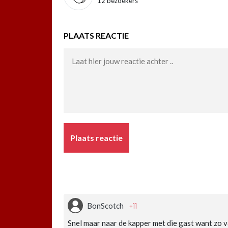
12 bezoekers
PLAATS REACTIE
Plaats reactie
+11
BonScotch
Snel maar naar de kapper met die gast want zo va