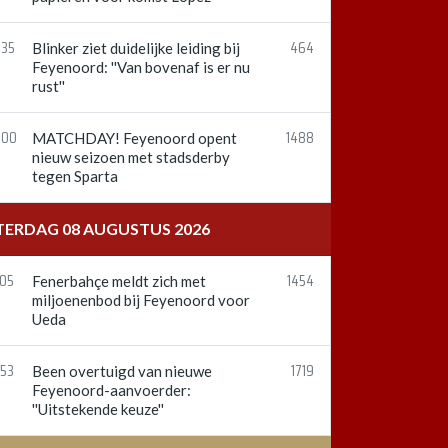
:35
464
Blinker ziet duidelijke leiding bij
Feyenoord: ''Van bovenaf is er nu
rust''
:00
1488
MATCHDAY! Feyenoord opent
nieuw seizoen met stadsderby
tegen Sparta
TERDAG 08 AUGUSTUS 2026
:05
1454
Fenerbahçe meldt zich met
miljoenenbod bij Feyenoord voor
Ueda
:53
1719
Been overtuigd van nieuwe
Feyenoord-aanvoerder:
''Uitstekende keuze''