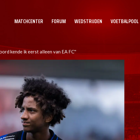
MATCHCENTER
FORUM
WEDSTRIJDEN
VOETBALPOOL
oord kende ik eerst alleen van EA FC''