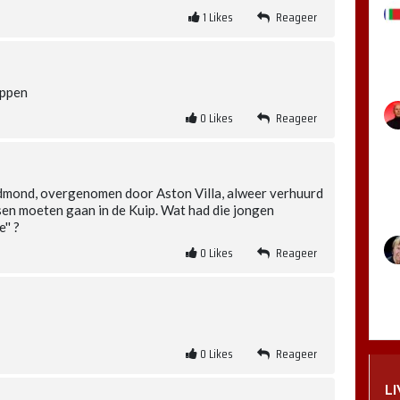
1
Likes
Reageer
oppen
0
Likes
Reageer
edmond, overgenomen door Aston Villa, alweer verhuurd
nsen moeten gaan in de Kuip. Wat had die jongen
'' ?
0
Likes
Reageer
0
Likes
Reageer
L