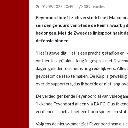
01/09/2025 20:49
389
reacties
Feyenoord heeft zich versterkt met Malcolm J
seizoen gehuurd van Stade de Reims, waarbij
bedongen. Met de Zweedse linkspoot haalt de 
defensie binnen.
"Het is geweldig. Het is een prachtig stadion en i
om hier te zijn," aldus Jeng in gesprek met
Feyenoo
dagen geleden, dus het is nog redelijk vers. Alles
gevoel om de stap te maken. De Kuip is geweldig 
over de supporters, dus ik hoefde er niet lang ove
De verdediger kende Feyenoord al van videogames 
"Ik kende Feyenoord alleen via EA FC. Dus ik kend
verdiepen. Ik heb al met een hoop spelers en staf
Volgens de nieuwkomer ziet Feyenoord hem als een