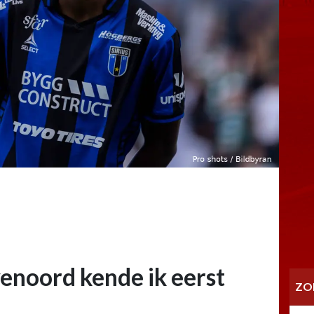
yenoord kende ik eerst
ZO