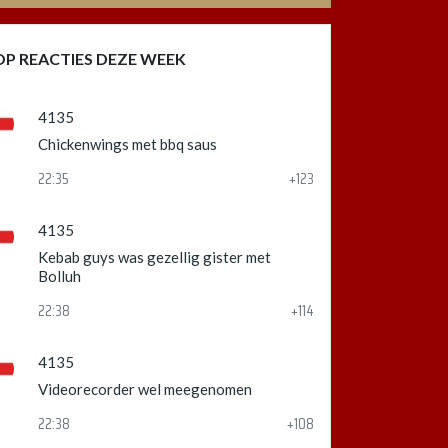
OP REACTIES DEZE WEEK
4135
Chickenwings met bbq saus
22:35
+123
4135
Kebab guys was gezellig gister met
Bolluh
22:38
+114
4135
Videorecorder wel meegenomen
22:38
+108