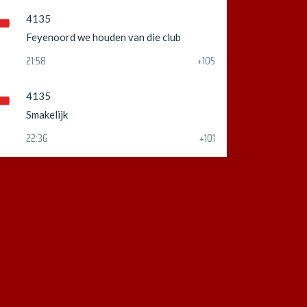
4135
Feyenoord we houden van die club
21:58
+105
4135
Smakelijk
22:36
+101