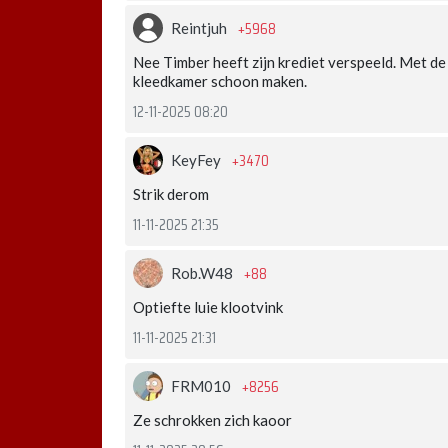
+5968
Reintjuh
Nee Timber heeft zijn krediet verspeeld. Met de 
kleedkamer schoon maken.
12-11-2025 08:20
+3470
KeyFey
Strik derom
11-11-2025 21:35
+88
Rob.W48
Optiefte luie klootvink
11-11-2025 21:31
+8256
FRM010
Ze schrokken zich kaoor