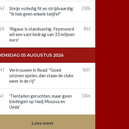
:43
2326
Steijn volledig fit en strijdvaardig:
''Ik heb geen enkele twijfel''
:24
842
'Rigaux is standvastig: Feyenoord
wil een vast bedrag van 33 miljoen
euro'
ENSDAG 05 AUGUSTUS 2026
:47
1607
Vertrouwen in Read: ''Goed
seizoen spelen, dan staan de clubs
weer in de rij''
42
3364
'Tientallen geruchten, maar geen
biedingen op Hadj Moussa en
Ueda'
Lees meer