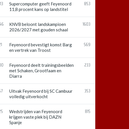
13
853
Supercomputer geeft Feyenoord
11,8 procent kans op landstitel
:46
1603
KNVB beloont landskampioen
2026/2027 met gouden schaal
21
569
Feyenoord bevestigt komst Barg
en vertrek van Troost
00
233
Feyenoord deelt trainingsbeelden
met Schaken, Grootfaam en
Diarra
57
353
Uitvak Feyenoord bij SC Cambuur
volledig uitverkocht
25
815
Wedstrijden van Feyenoord
krijgen vaste plek bij DAZN
Spanje