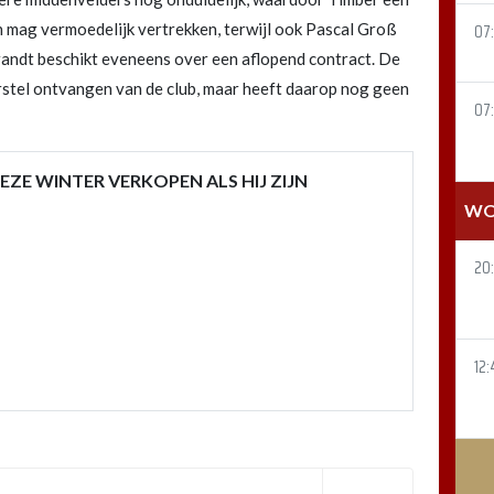
en mag vermoedelijk vertrekken, terwijl ook Pascal Groß
07
randt beschikt eveneens over een aflopend contract. De
rstel ontvangen van de club, maar heeft daarop nog geen
07
ZE WINTER VERKOPEN ALS HIJ ZIJN
WO
20
12: