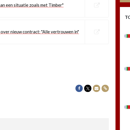
aan een situatie zoals met Timber"
T
over nieuw contract: "Alle vertrouwen in"
Delen op Facebook
Delen op Twitter
Delen via Mail
Delen via link