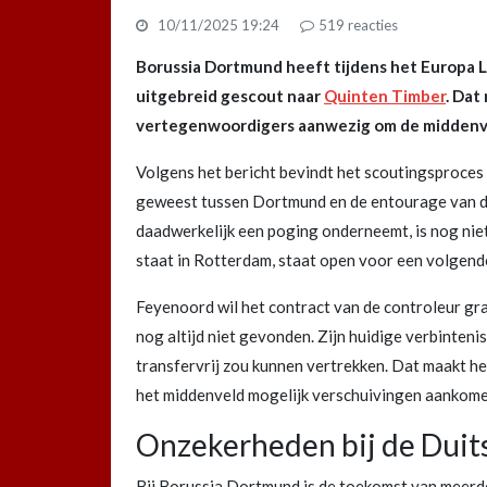
10/11/2025 19:24
519
reacties
Borussia Dortmund heeft tijdens het Europa 
uitgebreid gescout naar
Quinten Timber
. Dat
vertegenwoordigers aanwezig om de middenvel
Volgens het bericht bevindt het scoutingsproces z
geweest tussen Dortmund en de entourage van de s
daadwerkelijk een poging onderneemt, is nog nie
staat in Rotterdam, staat open voor een volgende 
Feyenoord wil het contract van de controleur gra
nog altijd niet gevonden. Zijn huidige verbinteni
transfervrij zou kunnen vertrekken. Dat maakt he
het middenveld mogelijk verschuivingen aankome
Onzekerheden bij de Duit
Bij Borussia Dortmund is de toekomst van meerd