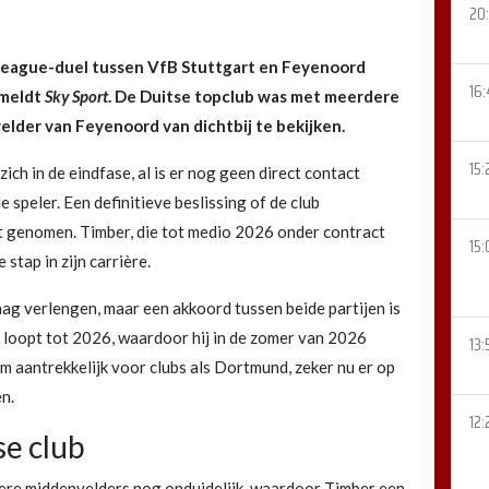
20:
League-duel tussen VfB Stuttgart en Feyenoord
16
 meldt
Sky Sport
. De Duitse topclub was met meerdere
der van Feyenoord van dichtbij te bekijken.
15:
ich in de eindfase, al is er nog geen direct contact
peler. Een definitieve beslissing of de club
t genomen. Timber, die tot medio 2026 onder contract
15:
stap in zijn carrière.
ag verlengen, maar een akkoord tussen beide partijen is
s loopt tot 2026, waardoor hij in de zomer van 2026
13:
m aantrekkelijk voor clubs als Dortmund, zeker nu er op
n.
12:
se club
ere middenvelders nog onduidelijk, waardoor Timber een