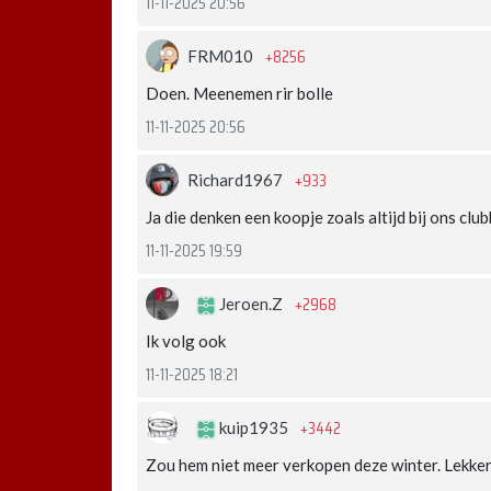
11-11-2025 20:56
+8256
FRM010
Doen. Meenemen rir bolle
11-11-2025 20:56
+933
Richard1967
Ja die denken een koopje zoals altijd bij ons club
11-11-2025 19:59
+2968
Jeroen.Z
Ik volg ook
11-11-2025 18:21
+3442
kuip1935
Zou hem niet meer verkopen deze winter. Lekker 