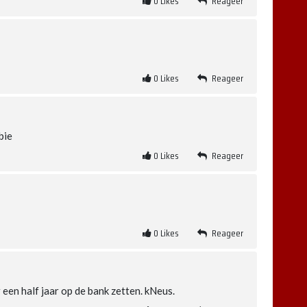
0
Likes
Reageer
0
Likes
Reageer
bie
0
Likes
Reageer
0
Likes
Reageer
een half jaar op de bank zetten. kNeus.