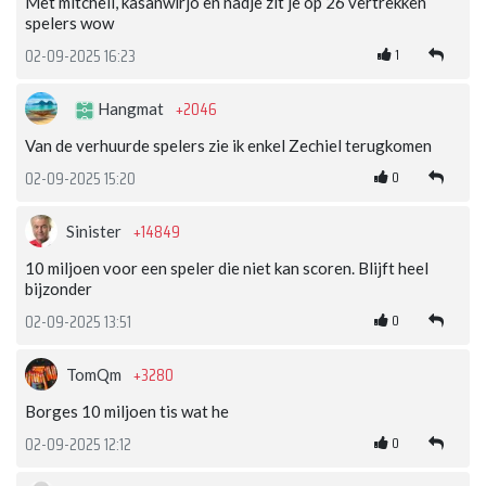
Met mitchell, kasanwirjo en nadje zit je op 26 vertrekken
spelers wow
1
02-09-2025 16:23
+2046
Hangmat
Van de verhuurde spelers zie ik enkel Zechiel terugkomen
0
02-09-2025 15:20
+14849
Sinister
10 miljoen voor een speler die niet kan scoren. Blijft heel
bijzonder
0
02-09-2025 13:51
+3280
TomQm
Borges 10 miljoen tis wat he
0
02-09-2025 12:12