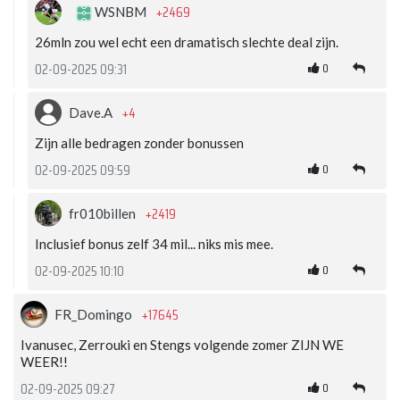
+2469
WSNBM
26mln zou wel echt een dramatisch slechte deal zijn.
0
02-09-2025 09:31
+4
Dave.A
Zijn alle bedragen zonder bonussen
0
02-09-2025 09:59
+2419
fr010billen
Inclusief bonus zelf 34 mil... niks mis mee.
0
02-09-2025 10:10
+17645
FR_Domingo
Ivanusec, Zerrouki en Stengs volgende zomer ZIJN WE
WEER!!
0
02-09-2025 09:27