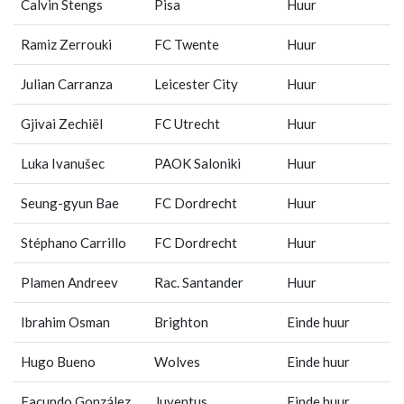
Calvin Stengs
Pisa
Huur
Ramiz Zerrouki
FC Twente
Huur
Julian Carranza
Leicester City
Huur
Gjivai Zechiël
FC Utrecht
Huur
Luka Ivanušec
PAOK Saloniki
Huur
Seung-gyun Bae
FC Dordrecht
Huur
Stéphano Carrillo
FC Dordrecht
Huur
Plamen Andreev
Rac. Santander
Huur
Ibrahim Osman
Brighton
Einde huur
Hugo Bueno
Wolves
Einde huur
Facundo González
Juventus
Einde huur