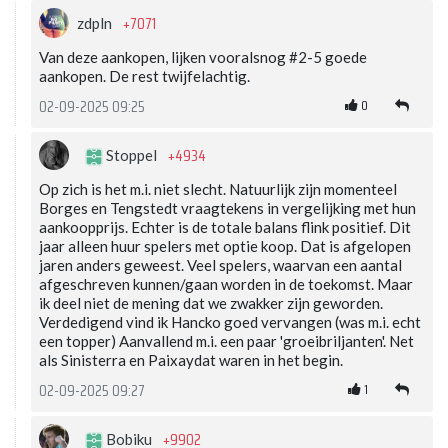
+7071
zdpln
Van deze aankopen, lijken vooralsnog #2-5 goede
aankopen. De rest twijfelachtig.
0
02-09-2025 09:25
+4934
Stoppel
Op zich is het m.i. niet slecht. Natuurlijk zijn momenteel
Borges en Tengstedt vraagtekens in vergelijking met hun
aankoopprijs. Echter is de totale balans flink positief. Dit
jaar alleen huur spelers met optie koop. Dat is afgelopen
jaren anders geweest. Veel spelers, waarvan een aantal
afgeschreven kunnen/gaan worden in de toekomst. Maar
ik deel niet de mening dat we zwakker zijn geworden.
Verdedigend vind ik Hancko goed vervangen (was m.i. echt
een topper) Aanvallend m.i. een paar 'groeibriljanten'. Net
als Sinisterra en Paixaydat waren in het begin.
1
02-09-2025 09:27
+9902
Bobiku