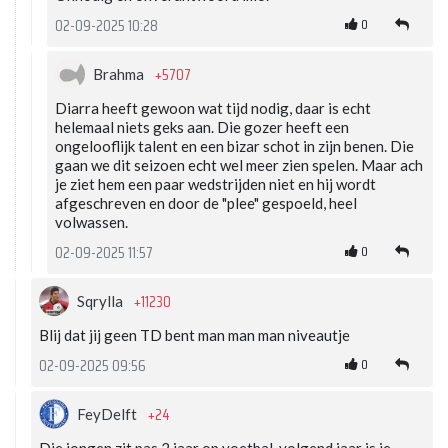
0
02-09-2025 10:28
+5707
Brahma
Diarra heeft gewoon wat tijd nodig, daar is echt
helemaal niets geks aan. Die gozer heeft een
ongelooflijk talent en een bizar schot in zijn benen. Die
gaan we dit seizoen echt wel meer zien spelen. Maar ach
je ziet hem een paar wedstrijden niet en hij wordt
afgeschreven en door de "plee" gespoeld, heel
volwassen.
0
02-09-2025 11:57
+11230
Sqrylla
Blij dat jij geen TD bent man man man niveautje
0
02-09-2025 09:56
+24
FeyDelft
Die jongen zit pas 2 jaar op voetbal, volgend jaar is ie