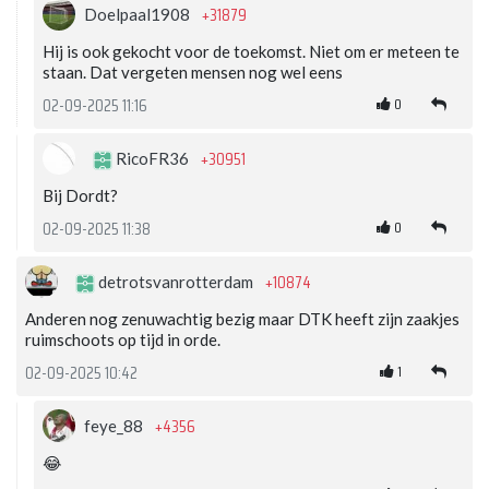
+31879
Doelpaal1908
Hij is ook gekocht voor de toekomst. Niet om er meteen te
staan. Dat vergeten mensen nog wel eens
0
02-09-2025 11:16
+30951
RicoFR36
Bij Dordt?
0
02-09-2025 11:38
+10874
detrotsvanrotterdam
Anderen nog zenuwachtig bezig maar DTK heeft zijn zaakjes
ruimschoots op tijd in orde.
1
02-09-2025 10:42
+4356
feye_88
😂