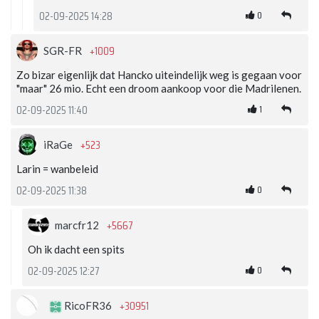
0
02-09-2025 14:28
+1009
SGR-FR
Zo bizar eigenlijk dat Hancko uiteindelijk weg is gegaan voor
"maar" 26 mio. Echt een droom aankoop voor die Madrilenen.
1
02-09-2025 11:40
+523
iRaGe
Larin = wanbeleid
0
02-09-2025 11:38
+5667
marcfr12
Oh ik dacht een spits
0
02-09-2025 12:27
+30951
RicoFR36