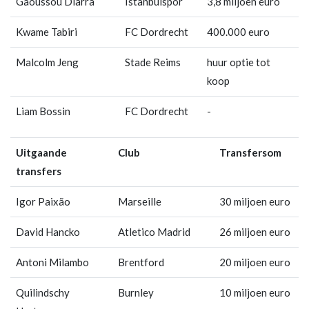
Gaoussou Diarra
Istanbulspor
3,8 miljoen euro
Kwame Tabiri
FC Dordrecht
400.000 euro
Malcolm Jeng
Stade Reims
huur optie tot
koop
Liam Bossin
FC Dordrecht
-
Uitgaande
Club
Transfersom
transfers
Igor Paixão
Marseille
30 miljoen euro
David Hancko
Atletico Madrid
26 miljoen euro
Antoni Milambo
Brentford
20 miljoen euro
Quilindschy
Burnley
10 miljoen euro