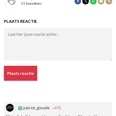
Delen op Facebook
Delen op Twitter
Delen op Wha
Delen vi
Dele
11 bezoekers
PLAATS REACTIE
Plaats reactie
+4175
patrick_gloudie