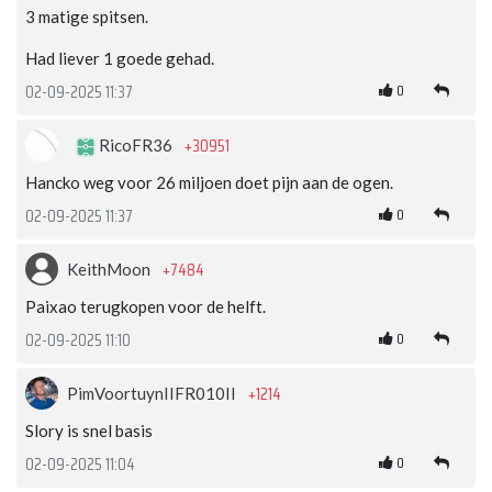
3 matige spitsen.
Had liever 1 goede gehad.
0
02-09-2025 11:37
+30951
RicoFR36
Hancko weg voor 26 miljoen doet pijn aan de ogen.
0
02-09-2025 11:37
+7484
KeithMoon
Paixao terugkopen voor de helft.
0
02-09-2025 11:10
+1214
PimVoortuynIIFR010II
Slory is snel basis
0
02-09-2025 11:04