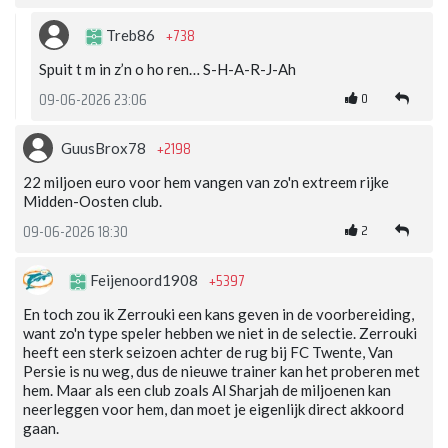
+738
Treb86
Spuit t m in z’n o ho ren… S-H-A-R-J-Ah
0
09-06-2026 23:06
+2198
GuusBrox78
22 miljoen euro voor hem vangen van zo'n extreem rijke
Midden-Oosten club.
2
09-06-2026 18:30
+5397
Feijenoord1908
En toch zou ik Zerrouki een kans geven in de voorbereiding,
want zo'n type speler hebben we niet in de selectie. Zerrouki
heeft een sterk seizoen achter de rug bij FC Twente, Van
Persie is nu weg, dus de nieuwe trainer kan het proberen met
hem. Maar als een club zoals Al Sharjah de miljoenen kan
neerleggen voor hem, dan moet je eigenlijk direct akkoord
gaan.