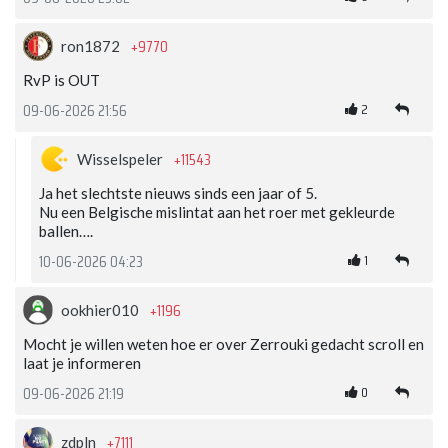
+9770
ron1872
RvP is OUT
2
09-06-2026 21:56
+11543
Wisselspeler
Ja het slechtste nieuws sinds een jaar of 5.
Nu een Belgische mislintat aan het roer met gekleurde
ballen….
1
10-06-2026 04:23
+1196
ookhier010
Mocht je willen weten hoe er over Zerrouki gedacht scroll en
laat je informeren
0
09-06-2026 21:19
+7111
zdpln