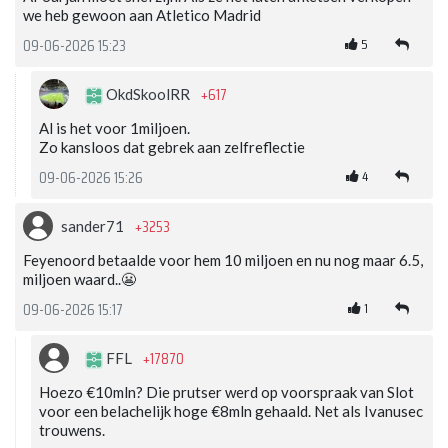
we heb gewoon aan Atletico Madrid
5
09-06-2026 15:23
+617
OkdSkoolRR
Al is het voor 1miljoen.
Zo kansloos dat gebrek aan zelfreflectie
4
09-06-2026 15:26
+3253
sander71
Feyenoord betaalde voor hem 10 miljoen en nu nog maar 6.5,
miljoen waard..😬
1
09-06-2026 15:17
+17870
FFL
Hoezo €10mln? Die prutser werd op voorspraak van Slot
voor een belachelijk hoge €8mln gehaald. Net als Ivanusec
trouwens.