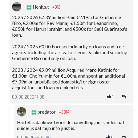
+912
Henk.s.t
2025 / 2026 €7.39 million Paid €2.19m for Guilherme
Biro, €2.00m for Rey Manaj, €1.50m for Leandrinho,
€650k for Harun Ibrahim, and €500k for Saúl Guarirapa's
loan.
2024 / 2025 €0.00 Focused primarily on loans and free
agents, including the arrival of Leon Dajaku and securing
Guilherme Biro initially on loan.
2023 / 2024 €9.09 million Acquired Maro Katinic for
€1.00m, Cho Yu-min for €1.00m, and spent an additional
€7.09m on unpublicised domestic/foreign roster
acquisitions and loan premium fees.
1
09-06-2026 17:08
+2014
predator
Hartelijk dankuwel voor de aanvulling, nu is helemaal
duidelijk dat mijn info juist is.
0
09-06-2026 21:08