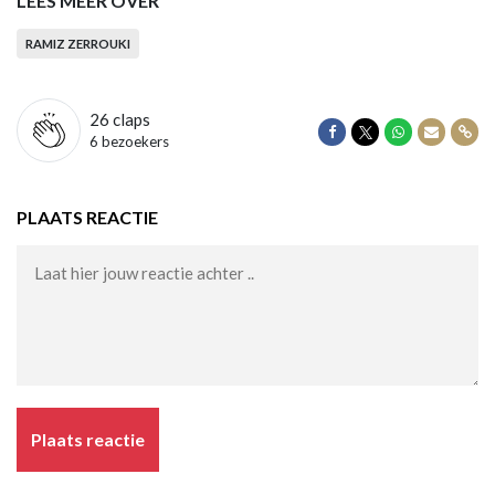
LEES MEER OVER
RAMIZ ZERROUKI
26
claps
Delen op Facebook
Delen op Twitter
Delen op Wha
Delen vi
Dele
6 bezoekers
PLAATS REACTIE
Plaats reactie