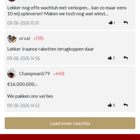
Lekker nog effe wachtuh met verkopen… kan zo maar eens
10 mlj opleveren! Maken we toch nog wat winst…
1
09-06-2026 15:01
+1785
orval
Lekker Iraanse raketten terugkoppen daar
2
09-06-2026 14:56
+4148
Champman079
€16.000.000,-.
We pakken ons verlies
0
09-06-2026 14:52
Laad meer reacties