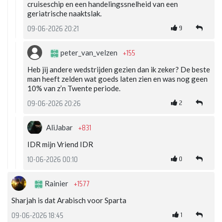
cruiseschip en een handelingssnelheid van een
geriatrische naaktslak.
9
09-06-2026 20:21
+155
peter_van_velzen
Heb jij andere wedstrijden gezien dan ik zeker? De beste
man heeft zelden wat goeds laten zien en was nog geen
10% van z’n Twente periode.
2
09-06-2026 20:26
+831
AliJabar
IDR mijn Vriend IDR
0
10-06-2026 00:10
+1577
Rainier
Sharjah is dat Arabisch voor Sparta
1
09-06-2026 18:45