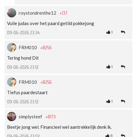
+137
roystondrenthe12
Vuile judas over het paard getild pokkejong
1
09-06-2026 23:34
+8256
FRM010
Tering hond Dit
1
09-06-2026 23:12
+8256
FRM010
Tiefus paardestaart
1
09-06-2026 23:12
+8173
simplysteef
Beetje jong wel. Financieel wel aantrekkelijk denk ik.
0
09-06-2026 23:02