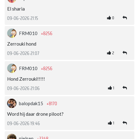
El sharia
0
09-06-2026 21:15
+8256
FRM010
Zerrouki hond
2
09-06-2026 21:07
+8256
FRM010
Hond Zerrouki!!!!!
1
09-06-2026 21:06
+8170
balopdak15
Word hij daar drone piloot?
1
09-06-2026 19:46
+2348
nielsen