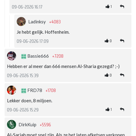
1
09-06-2026 16:17
+4083
Ladinksy
Je hebt gelijk. Hoffenheim.
0
09-06-2026 17:09
+7208
Bassie666
Hebben er al meer dan 666 mensen Al-Sharia gezegd? ;-)
0
09-06-2026 15:39
+1708
FRD78
Lekker doen, 8 miljoen.
1
09-06-2026 15:29
+5596
DirkKuip
Al-Sarjah moet snel zijn. Als ze het laten afketsen verkopen