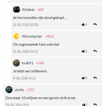
+831
AliJabar
de hersencellen zijn dood gekopt ...
2
10-06-2026 00:09
+11543
Wisselspeler
De zogenaamde fans ook niet
2
10-06-2026 04:23
+5416
kvdk91
Je hebt wel zelfkennis
0
11-06-2026 14:22
+1372
stellie
Doe maar 10 miljoen en een geote strik erom
1
09-06-2026 19:11