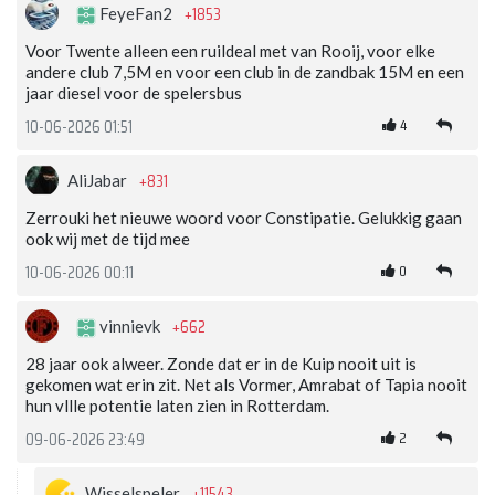
+1853
FeyeFan2
Voor Twente alleen een ruildeal met van Rooij, voor elke
andere club 7,5M en voor een club in de zandbak 15M en een
jaar diesel voor de spelersbus
4
10-06-2026 01:51
+831
AliJabar
Zerrouki het nieuwe woord voor Constipatie. Gelukkig gaan
ook wij met de tijd mee
0
10-06-2026 00:11
+662
vinnievk
28 jaar ook alweer. Zonde dat er in de Kuip nooit uit is
gekomen wat erin zit. Net als Vormer, Amrabat of Tapia nooit
hun vllle potentie laten zien in Rotterdam.
2
09-06-2026 23:49
+11543
Wisselspeler