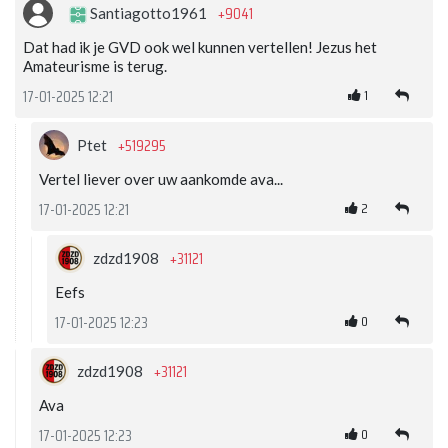
+9041
Santiagotto1961
Dat had ik je GVD ook wel kunnen vertellen! Jezus het
Amateurisme is terug.
1
17-01-2025 12:21
+519295
Ptet
Vertel liever over uw aankomde ava...
2
17-01-2025 12:21
+31121
zdzd1908
Eefs
0
17-01-2025 12:23
+31121
zdzd1908
Ava
0
17-01-2025 12:23