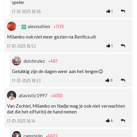
speler
1
17-01-2025 18:26
+7139
alexnultien
Milambo ook niet meer gezien na Benfica uit
1
17-01-2025 16:53
+487
dutchrulez
Gelukkig zijn de dagen weer aan het lengen😉
0
17-01-2025 18:23
+4000
atavistic1997
Van Zechiel, Milambo en Nadje mag je ook niet verwachten
dat die het elftal bij de hand nemen
4
17-01-2025 16:14
+6603
ramsteijn