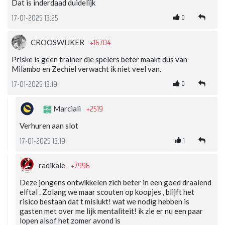
Dat is inderdaad duidelijk
0
17-01-2025 13:25
+16704
CROOSWIJKER
Priske is geen trainer die spelers beter maakt dus van
Milambo en Zechiel verwacht ik niet veel van.
0
17-01-2025 13:19
+2519
Marciali
Verhuren aan slot
1
17-01-2025 13:19
+7996
radikale
Deze jongens ontwikkelen zich beter in een goed draaiend
elftal . Zolang we maar scouten op koopjes , blijft het
risico bestaan dat t mislukt! wat we nodig hebben is
gasten met over me lijk mentaliteit! ik zie er nu een paar
lopen alsof het zomer avond is