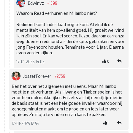
+1599
Edwinvz
Waarom Read verhuren en Milambo niet?
Redmond komt inderdaad nog tekort. Al vind ik de
mentaliteit van hem opvallend goed. Hij groeit wel vind
ik in zijn spel. En kan wel scoren. Ik zou daarom carranza
weg doen en redmond als derde spits gebruiken en voor
jong Feyenoord houden. Tenminste voor 1 jaar. Daarna
even verder kijken.
0
17-01-2025 14:05
+2759
JoszefForever
Ben het over het algemeen met u eens. Maar Milambo
moet je niet verhuren. Als Hwang en Timber spelen is het
voor hem ook makkelijker. En zelfs als hij een tijdje niet in
de basis staat is het een hele goede invaller waardoor hij
genoeg minuten maakt om te groeien en iets later weer
opnieuw z’n mojo te vinden en z’n kans te pakken.
1
17-01-2025 12:54