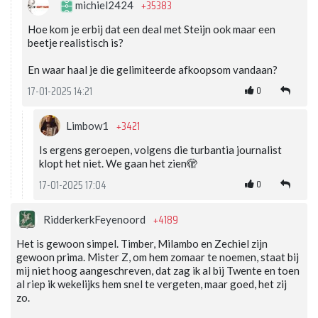
+35383
michiel2424
Hoe kom je erbij dat een deal met Steijn ook maar een
beetje realistisch is?
En waar haal je die gelimiteerde afkoopsom vandaan?
0
17-01-2025 14:21
+3421
Limbow1
Is ergens geroepen, volgens die turbantia journalist
klopt het niet. We gaan het zien🫣
0
17-01-2025 17:04
+4189
RidderkerkFeyenoord
Het is gewoon simpel. Timber, Milambo en Zechiel zijn
gewoon prima. Mister Z, om hem zomaar te noemen, staat bij
mij niet hoog aangeschreven, dat zag ik al bij Twente en toen
al riep ik wekelijks hem snel te vergeten, maar goed, het zij
zo.