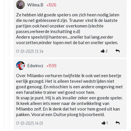
+1026
Wilma.B
Ze hebben idd goede spelers om zich heen nodig,laten
die nu net geblesseerd zijn. Trauner vind ik de laatste
partijen ook heel onzeker overkomen (slechte
passes,verkeerde inschatting e.d)
Andere speelstijl hanteren....sneller bal lang,eerder
voorzetten,minder lopen met de bal en sneller spelen.
2
17-01-2025 13:34
+1599
Edwinvz
Over Milambo verhuren twijfelde ik ook wel een beetje
eerlijk gezegd. Het is alleen teveel wedstrijden niet
goed genoeg. En misschien is een andere omgeving met
een fanatieke trainer wel goed voor hem.
Ik snap je punt. Hij is als invaller zeker een goede speler.
Ik keek alleen iets meer naar de ontwikkeling van
Milambo zelf. En ik denk dat het voor hem goed uit kan
pakken. Vooral een Duitse ploeg bijvoorbeeld.
1
17-01-2025 14:01