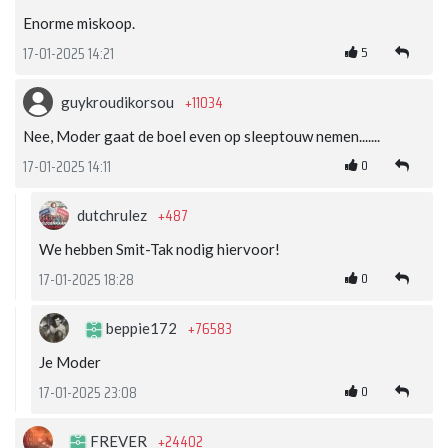
Enorme miskoop.
5
17-01-2025 14:21
+11034
guykroudikorsou
Nee, Moder gaat de boel even op sleeptouw nemen.......
0
17-01-2025 14:11
+487
dutchrulez
We hebben Smit-Tak nodig hiervoor!
0
17-01-2025 18:28
+76583
beppie172
Je Moder
0
17-01-2025 23:08
+24402
FREVER