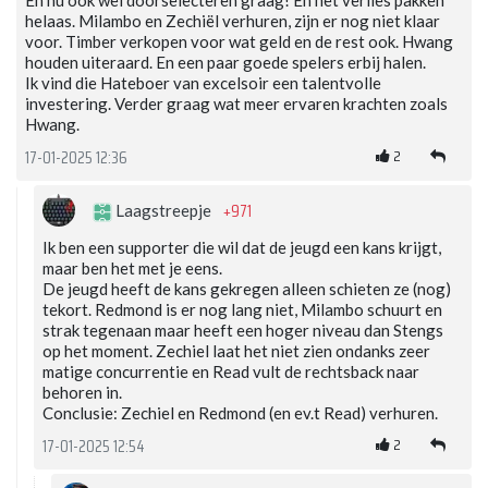
En nu ook wel doorselecteren graag! En het verlies pakken
helaas. Milambo en Zechiël verhuren, zijn er nog niet klaar
voor. Timber verkopen voor wat geld en de rest ook. Hwang
houden uiteraard. En een paar goede spelers erbij halen.
Ik vind die Hateboer van excelsoir een talentvolle
investering. Verder graag wat meer ervaren krachten zoals
Hwang.
2
17-01-2025 12:36
+971
Laagstreepje
Ik ben een supporter die wil dat de jeugd een kans krijgt,
maar ben het met je eens.
De jeugd heeft de kans gekregen alleen schieten ze (nog)
tekort. Redmond is er nog lang niet, Milambo schuurt en
strak tegenaan maar heeft een hoger niveau dan Stengs
op het moment. Zechiel laat het niet zien ondanks zeer
matige concurrentie en Read vult de rechtsback naar
behoren in.
Conclusie: Zechiel en Redmond (en ev.t Read) verhuren.
2
17-01-2025 12:54