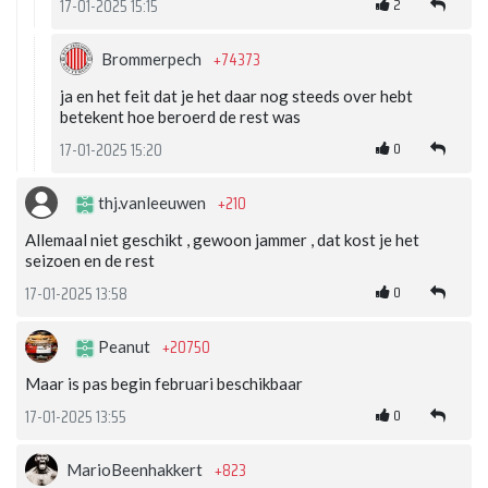
2
17-01-2025 15:15
+74373
Brommerpech
ja en het feit dat je het daar nog steeds over hebt
betekent hoe beroerd de rest was
0
17-01-2025 15:20
+210
thj.vanleeuwen
Allemaal niet geschikt , gewoon jammer , dat kost je het
seizoen en de rest
0
17-01-2025 13:58
+20750
Peanut
Maar is pas begin februari beschikbaar
0
17-01-2025 13:55
+823
MarioBeenhakkert