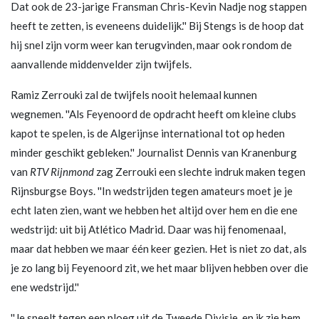
Dat ook de 23-jarige Fransman Chris-Kevin Nadje nog stappen
heeft te zetten, is eveneens duidelijk.'' Bij Stengs is de hoop dat
hij snel zijn vorm weer kan terugvinden, maar ook rondom de
aanvallende middenvelder zijn twijfels.
Ramiz Zerrouki zal de twijfels nooit helemaal kunnen
wegnemen. ''Als Feyenoord de opdracht heeft om kleine clubs
kapot te spelen, is de Algerijnse international tot op heden
minder geschikt gebleken.'' Journalist Dennis van Kranenburg
van
RTV Rijnmond
zag Zerrouki een slechte indruk maken tegen
Rijnsburgse Boys. ''In wedstrijden tegen amateurs moet je je
echt laten zien, want we hebben het altijd over hem en die ene
wedstrijd: uit bij Atlético Madrid. Daar was hij fenomenaal,
maar dat hebben we maar één keer gezien. Het is niet zo dat, als
je zo lang bij Feyenoord zit, we het maar blijven hebben over die
ene wedstrijd.''
''Je speelt tegen een ploeg uit de Tweede Divisie, en ik zie hem