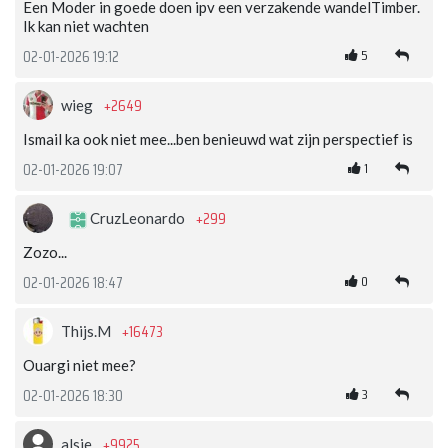
Een Moder in goede doen ipv een verzakende wandelTimber.
Ik kan niet wachten
5
02-01-2026 19:12
+2649
wieg
Ismail ka ook niet mee...ben benieuwd wat zijn perspectief is
1
02-01-2026 19:07
+299
CruzLeonardo
Zozo...
0
02-01-2026 18:47
+16473
Thijs.M
Ouargi niet mee?
3
02-01-2026 18:30
+9925
alsje