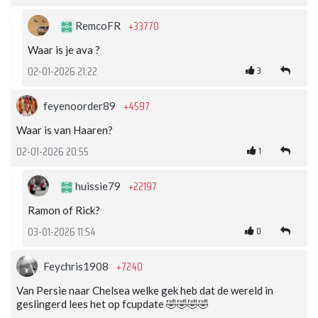
+33770
RemcoFR
Waar is je ava ?
3
02-01-2026 21:22
+4597
feyenoorder89
Waar is van Haaren?
1
02-01-2026 20:55
+22197
huissie79
Ramon of Rick?
0
03-01-2026 11:54
+7240
Feychris1908
Van Persie naar Chelsea welke gek heb dat de wereld in
geslingerd lees het op fcupdate 🤣🤣🤣🤣