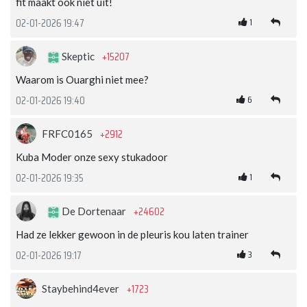
fit maakt ook niet uit!
1
02-01-2026 19:47
+15207
Skeptic
Waarom is Ouarghi niet mee?
6
02-01-2026 19:40
+2912
FRFC0165
Kuba Moder onze sexy stukadoor
1
02-01-2026 19:35
+24602
De Dortenaar
Had ze lekker gewoon in de pleuris kou laten trainer
3
02-01-2026 19:17
+1723
Staybehind4ever