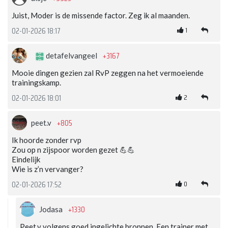
Juist, Moder is de missende factor. Zeg ik al maanden.
1
02-01-2026 18:17
+3167
detafelvangeel
Mooie dingen gezien zal RvP zeggen na het vermoeiende
trainingskamp.
2
02-01-2026 18:01
+805
peet.v
Ik hoorde zonder rvp
Zou op n zijspoor worden gezet 💪💪
Eindelijk
Wie is z’n vervanger?
0
02-01-2026 17:52
+1330
Jodasa
Peet.v volgens goed ingelichte bronnen. Een trainer met