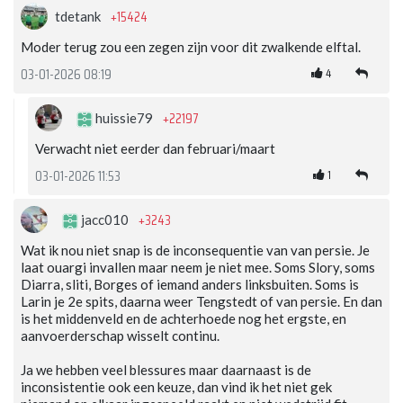
+15424
tdetank
Moder terug zou een zegen zijn voor dit zwalkende elftal.
4
03-01-2026 08:19
+22197
huissie79
Verwacht niet eerder dan februari/maart
1
03-01-2026 11:53
+3243
jacc010
Wat ik nou niet snap is de inconsequentie van van persie. Je
laat ouargi invallen maar neem je niet mee. Soms Slory, soms
Diarra, sliti, Borges of iemand anders linksbuiten. Soms is
Larin je 2e spits, daarna weer Tengstedt of van persie. En dan
is het middenveld en de achterhoede nog het ergste, en
aanvoerderschap wisselt continu.
Ja we hebben veel blessures maar daarnaast is de
inconsistentie ook een keuze, dan vind ik het niet gek