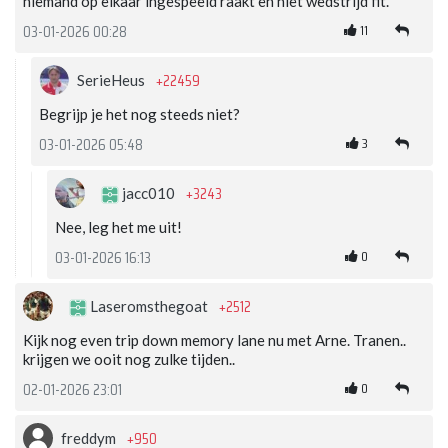
niemand op elkaar ingespeeld raakt en niet wedstrijd fit.
11
03-01-2026 00:28
+22459
SerieHeus
Begrijp je het nog steeds niet?
3
03-01-2026 05:48
+3243
jacc010
Nee, leg het me uit!
0
03-01-2026 16:13
+2512
Laseromsthegoat
Kijk nog even trip down memory lane nu met Arne. Tranen..
krijgen we ooit nog zulke tijden..
0
02-01-2026 23:01
+950
freddym