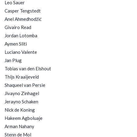
Leo Sauer
Casper Tengstedt
Anel Ahmedhodžić
Givairo Read
Jordan Lotomba
Aymen Sliti
Luciano Valente
Jan Plug
Tobias van den Elshout
Thijs Kraaijeveld
Shaqueel van Persie
Jivayno Zinhagel
Jerayno Schaken
Nick de Koning
Hakeem Agboluaje
Arman Nahany
Stenn de Mol