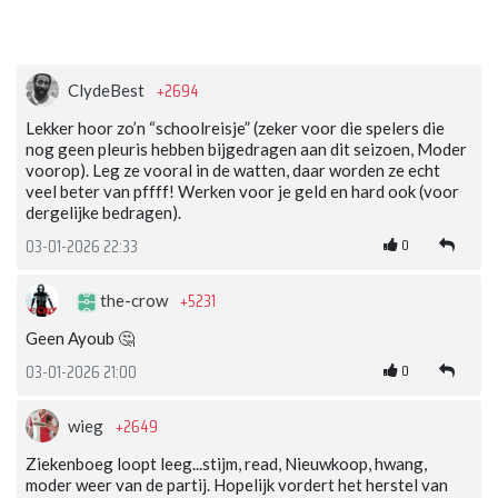
+2694
ClydeBest
Lekker hoor zo’n “schoolreisje” (zeker voor die spelers die
nog geen pleuris hebben bijgedragen aan dit seizoen, Moder
voorop). Leg ze vooral in de watten, daar worden ze echt
veel beter van pffff! Werken voor je geld en hard ook (voor
dergelijke bedragen).
0
03-01-2026 22:33
+5231
the-crow
Geen Ayoub 🤔
0
03-01-2026 21:00
+2649
wieg
Ziekenboeg loopt leeg...stijm, read, Nieuwkoop, hwang,
moder weer van de partij. Hopelijk vordert het herstel van