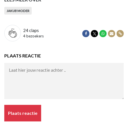
JAKUB MODER
24
claps
Delen op Facebook
Delen op Twitter
Delen op Wha
Delen vi
Dele
4 bezoekers
PLAATS REACTIE
Plaats reactie