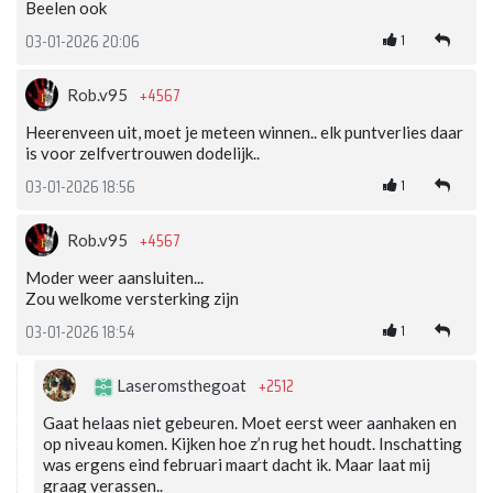
Beelen ook
1
03-01-2026 20:06
+4567
Rob.v95
Heerenveen uit, moet je meteen winnen.. elk puntverlies daar
is voor zelfvertrouwen dodelijk..
1
03-01-2026 18:56
+4567
Rob.v95
Moder weer aansluiten...
Zou welkome versterking zijn
1
03-01-2026 18:54
+2512
Laseromsthegoat
Gaat helaas niet gebeuren. Moet eerst weer aanhaken en
op niveau komen. Kijken hoe z’n rug het houdt. Inschatting
was ergens eind februari maart dacht ik. Maar laat mij
graag verassen..