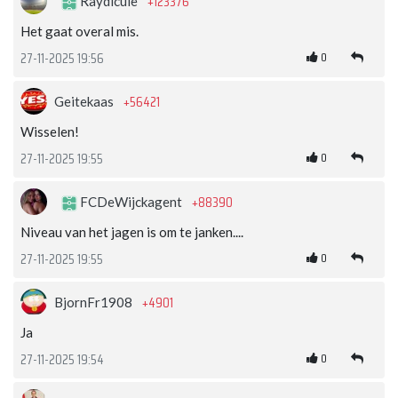
+123376
Raydicule
Het gaat overal mis.
0
27-11-2025 19:56
+56421
Geitekaas
Wisselen!
0
27-11-2025 19:55
+88390
FCDeWijckagent
Niveau van het jagen is om te janken....
0
27-11-2025 19:55
+4901
BjornFr1908
Ja
0
27-11-2025 19:54