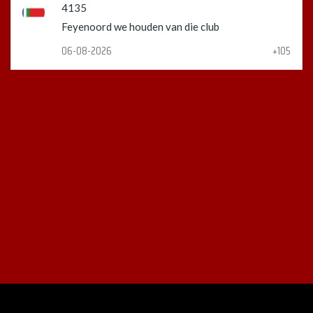
4135
Feyenoord we houden van die club
06-08-2026
+105