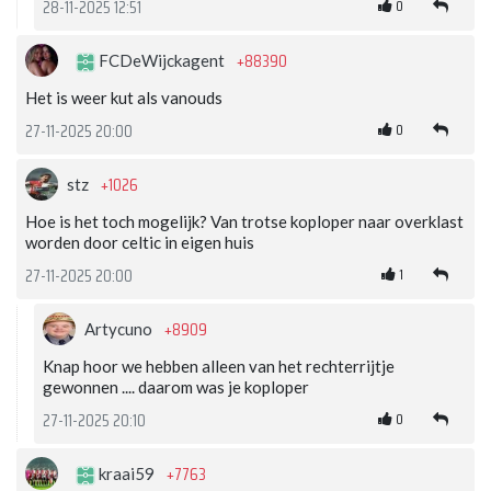
0
28-11-2025 12:51
+88390
FCDeWijckagent
Het is weer kut als vanouds
0
27-11-2025 20:00
+1026
stz
Hoe is het toch mogelijk? Van trotse koploper naar overklast
worden door celtic in eigen huis
1
27-11-2025 20:00
+8909
Artycuno
Knap hoor we hebben alleen van het rechterrijtje
gewonnen .... daarom was je koploper
0
27-11-2025 20:10
+7763
kraai59