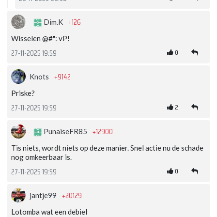
+126
Dim.K
Wisselen @#": vP!
0
27-11-2025 19:59
+9142
Knots
Priske?
2
27-11-2025 19:59
+12900
PunaiseFR85
Tis niets, wordt niets op deze manier. Snel actie nu de schade
nog omkeerbaar is.
0
27-11-2025 19:59
+20129
jantje99
Lotomba wat een debiel