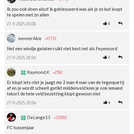
Ik zou ook doen alsof ik geblesseerd was als je zo kut loopt
te spelen met zn allen
8
27-11-2025 20:06
+17772
meneerAkie
Net een windje gelaten ruikt niet best net als Feyenoord
2
27-11-2025 20:04
+2192
Raymond.K
Er klopt iets niet je jaagt me 2 man 4 man van de tegenpartij
af en je wordt scheelt getikt middenveld kom je ook iemand
tekort de hele veld bezetting klopt gewoon niet
4
27-11-2025 20:04
+32002
DeLange15
FC tussenjaar