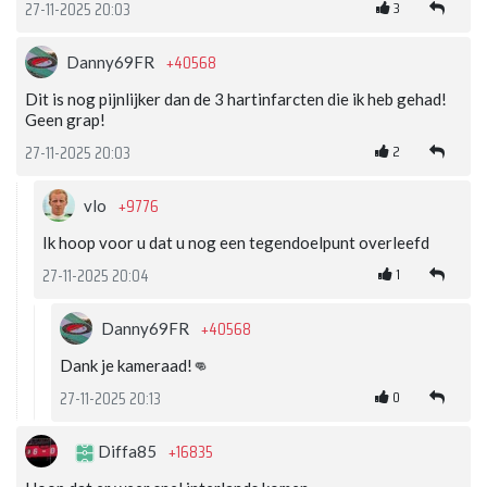
3
27-11-2025 20:03
+40568
Danny69FR
Dit is nog pijnlijker dan de 3 hartinfarcten die ik heb gehad!
Geen grap!
2
27-11-2025 20:03
+9776
vlo
Ik hoop voor u dat u nog een tegendoelpunt overleefd
1
27-11-2025 20:04
+40568
Danny69FR
Dank je kameraad!👊
0
27-11-2025 20:13
+16835
Diffa85