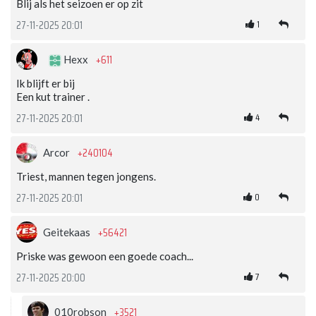
Blij als het seizoen er op zit
1
27-11-2025 20:01
+611
Hexx
Ik blijft er bij
Een kut trainer .
4
27-11-2025 20:01
+240104
Arcor
Triest, mannen tegen jongens.
0
27-11-2025 20:01
+56421
Geitekaas
Priske was gewoon een goede coach...
7
27-11-2025 20:00
+3521
010robson