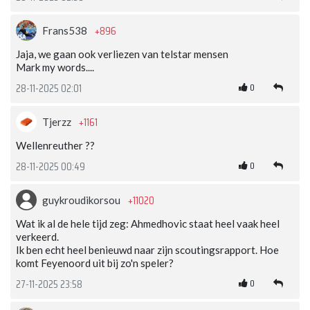
+896
Frans538
Jaja, we gaan ook verliezen van telstar mensen
Mark my words....
0
28-11-2025 02:01
+1161
Tjerzz
Wellenreuther ??
0
28-11-2025 00:49
+11020
guykroudikorsou
Wat ik al de hele tijd zeg: Ahmedhovic staat heel vaak heel
verkeerd.
Ik ben echt heel benieuwd naar zijn scoutingsrapport. Hoe
komt Feyenoord uit bij zo'n speler?
0
27-11-2025 23:58