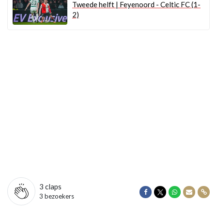
Tweede helft | Feyenoord - Celtic FC (1-
2)
3
claps
Delen op Facebook
Delen op Twitter
Delen op Wha
Delen vi
Dele
3 bezoekers