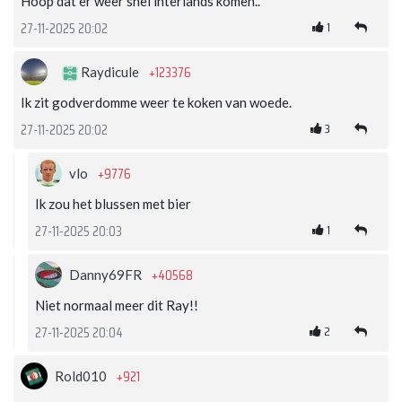
Hoop dat er weer snel interlands komen..
1
27-11-2025 20:02
+123376
Raydicule
Ik zit godverdomme weer te koken van woede.
3
27-11-2025 20:02
+9776
vlo
Ik zou het blussen met bier
1
27-11-2025 20:03
+40568
Danny69FR
Niet normaal meer dit Ray!!
2
27-11-2025 20:04
+921
Rold010