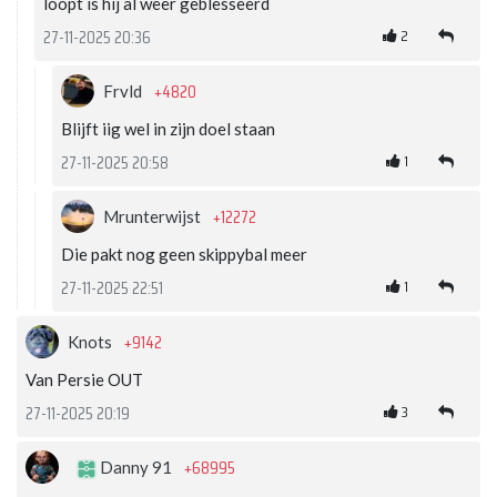
loopt is hij al weer geblesseerd
2
27-11-2025 20:36
+4820
Frvld
Blijft iig wel in zijn doel staan
1
27-11-2025 20:58
+12272
Mrunterwijst
Die pakt nog geen skippybal meer
1
27-11-2025 22:51
+9142
Knots
Van Persie OUT
3
27-11-2025 20:19
+68995
Danny 91