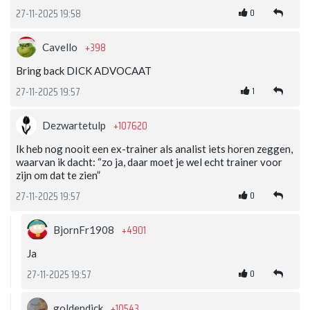
0
27-11-2025 19:58
+398
Cavello
Bring back DICK ADVOCAAT
1
27-11-2025 19:57
+107620
Dezwartetulp
Ik heb nog nooit een ex-trainer als analist iets horen zeggen,
waarvan ik dacht: “zo ja, daar moet je wel echt trainer voor
zijn om dat te zien”
0
27-11-2025 19:57
+4901
BjornFr1908
Ja
0
27-11-2025 19:57
+10543
goldendick