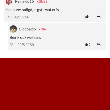
+29323
Reinaldo16
Het is verzadigd, ergste wat er is
1
27-11-2025 19:54
+784
Clodoaldo
Ben ik ook wel eens
0
28-11-2025 08:58