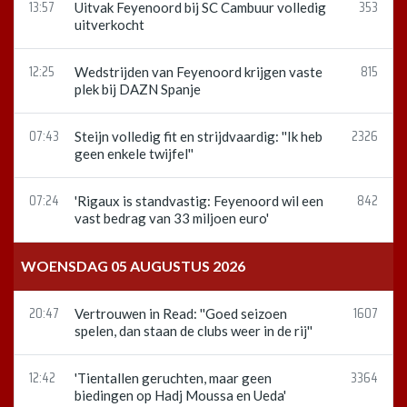
13:57
353
Uitvak Feyenoord bij SC Cambuur volledig
uitverkocht
12:25
815
Wedstrijden van Feyenoord krijgen vaste
plek bij DAZN Spanje
07:43
2326
Steijn volledig fit en strijdvaardig: ''Ik heb
geen enkele twijfel''
07:24
842
'Rigaux is standvastig: Feyenoord wil een
vast bedrag van 33 miljoen euro'
WOENSDAG 05 AUGUSTUS 2026
20:47
1607
Vertrouwen in Read: ''Goed seizoen
spelen, dan staan de clubs weer in de rij''
12:42
3364
'Tientallen geruchten, maar geen
biedingen op Hadj Moussa en Ueda'