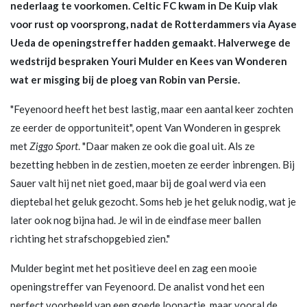
nederlaag te voorkomen. Celtic FC kwam in De Kuip vlak
voor rust op voorsprong, nadat de Rotterdammers via Ayase
Ueda de openingstreffer hadden gemaakt. Halverwege de
wedstrijd bespraken Youri Mulder en Kees van Wonderen
wat er misging bij de ploeg van Robin van Persie.
"Feyenoord heeft het best lastig, maar een aantal keer zochten
ze eerder de opportuniteit", opent Van Wonderen in gesprek
met
Ziggo Sport
. "Daar maken ze ook die goal uit. Als ze
bezetting hebben in de zestien, moeten ze eerder inbrengen. Bij
Sauer valt hij net niet goed, maar bij de goal werd via een
dieptebal het geluk gezocht. Soms heb je het geluk nodig, wat je
later ook nog bijna had. Je wil in de eindfase meer ballen
richting het strafschopgebied zien."
Mulder begint met het positieve deel en zag een mooie
openingstreffer van Feyenoord. De analist vond het een
perfect voorbeeld van een goede loopactie, maar vooral de