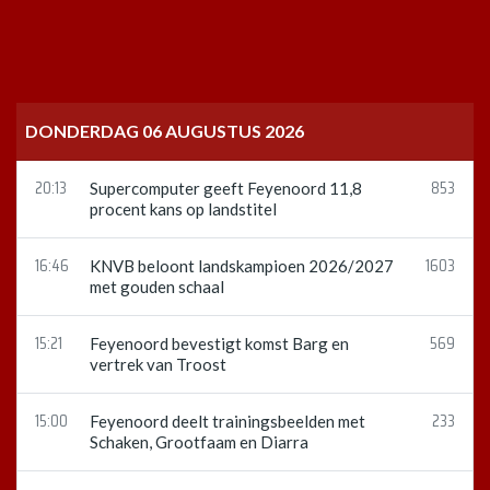
DONDERDAG 06 AUGUSTUS 2026
20:13
853
Supercomputer geeft Feyenoord 11,8
procent kans op landstitel
16:46
1603
KNVB beloont landskampioen 2026/2027
met gouden schaal
15:21
569
Feyenoord bevestigt komst Barg en
vertrek van Troost
15:00
233
Feyenoord deelt trainingsbeelden met
Schaken, Grootfaam en Diarra