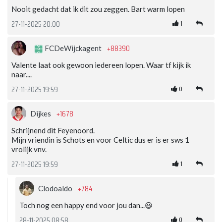
Nooit gedacht dat ik dit zou zeggen. Bart warm lopen
1
27-11-2025 20:00
+88390
FCDeWijckagent
Valente laat ook gewoon iedereen lopen. Waar tf kijk ik
naar....
0
27-11-2025 19:59
+1678
Dijkes
Schrijnend dit Feyenoord.
Mijn vriendin is Schots en voor Celtic dus er is er sws 1
vrolijk vnv.
1
27-11-2025 19:59
+784
Clodoaldo
Toch nog een happy end voor jou dan...😃
0
28-11-2025 08:58