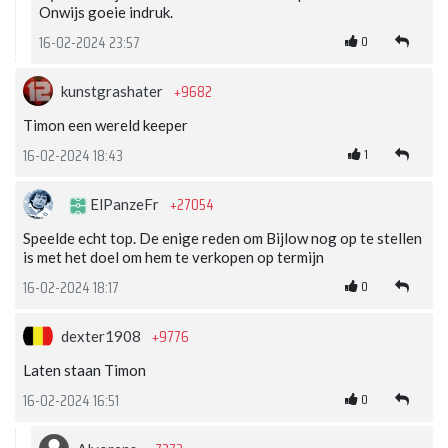
Onwijs goeie indruk.
0
16-02-2024 23:57
+9682
kunstgrashater
Timon een wereld keeper
1
16-02-2024 18:43
+27054
ElPanzeFr
Speelde echt top. De enige reden om Bijlow nog op te stellen
is met het doel om hem te verkopen op termijn
0
16-02-2024 18:17
+9776
dexter1908
Laten staan Timon
0
16-02-2024 16:51