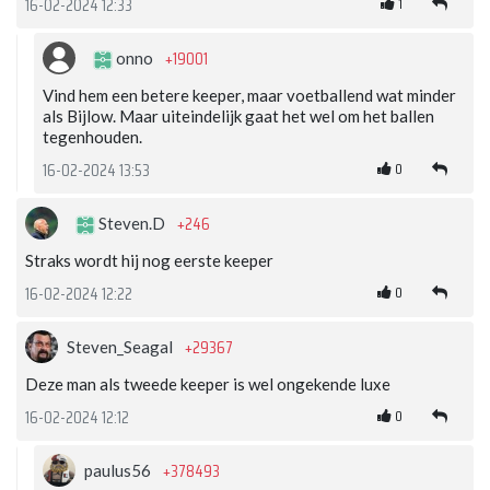
1
16-02-2024 12:33
+19001
onno
Vind hem een betere keeper, maar voetballend wat minder
als Bijlow. Maar uiteindelijk gaat het wel om het ballen
tegenhouden.
0
16-02-2024 13:53
+246
Steven.D
Straks wordt hij nog eerste keeper
0
16-02-2024 12:22
+29367
Steven_Seagal
Deze man als tweede keeper is wel ongekende luxe
0
16-02-2024 12:12
+378493
paulus56