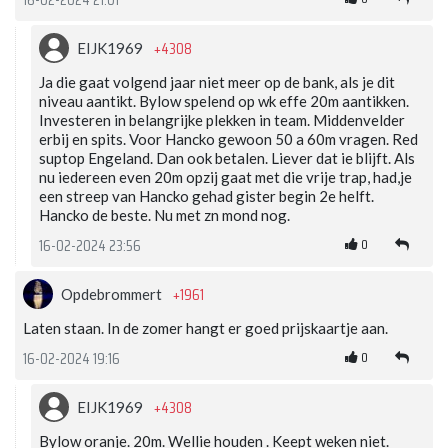
16-02-2024 21:01
+4308
EIJK1969
Ja die gaat volgend jaar niet meer op de bank, als je dit
niveau aantikt. Bylow spelend op wk effe 20m aantikken.
Investeren in belangrijke plekken in team. Middenvelder
erbij en spits. Voor Hancko gewoon 50 a 60m vragen. Red
suptop Engeland. Dan ook betalen. Liever dat ie blijft. Als
nu iedereen even 20m opzij gaat met die vrije trap, had,je
een streep van Hancko gehad gister begin 2e helft.
Hancko de beste. Nu met zn mond nog.
0
16-02-2024 23:56
+1961
Opdebrommert
Laten staan. In de zomer hangt er goed prijskaartje aan.
0
16-02-2024 19:16
+4308
EIJK1969
Bylow oranje. 20m. Wellie houden . Keept weken niet.