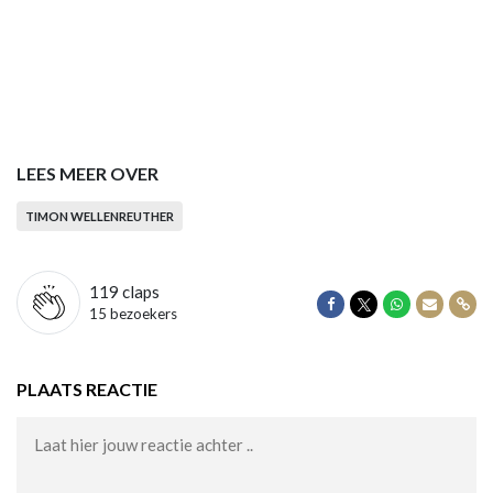
LEES MEER OVER
TIMON WELLENREUTHER
119
claps
Delen op Facebook
Delen op Twitter
Delen op Wha
Delen vi
Dele
15 bezoekers
PLAATS REACTIE