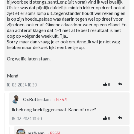
bijvoorbeeld stengs..santi..enz (uit vorm) vind ik wel kwalijk.
Gister was dat pijnlijk duidelijk..minteh lekker op dreef ook al
zjet et er soms lomp uit..tegenstander houdt wel rekening en
is op zijn hoede..paixao was daarin tegen wel op dreef voor
zijn doen..ook er af. Gimenez daardoor weer op een eiland. En
dan achteraf klagen dat 1-1 niet al te best resultaat is met
oog op volgende week uit. Tja..
Sorry..maar dan vraag je er ook om. Arne..ik wil je niet weg
hebben maar de koek lijkt een beetje op.
On; wellie laten staan.
Mand
0
16-02-2024 10:39
+142671
OxRotterdam
Ik heb nog koek liggen maat. Kano of roze?
0
16-02-2024 10:40
+85651
mafkaan