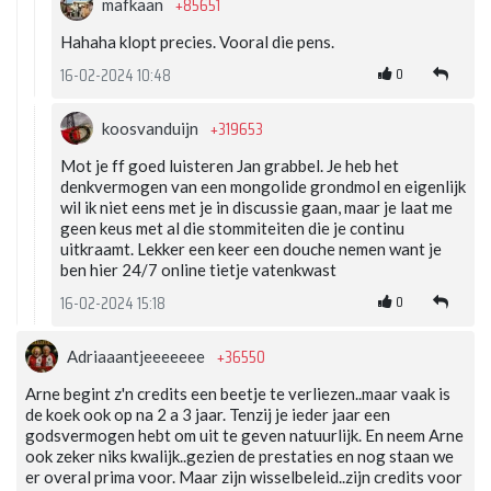
+85651
mafkaan
Hahaha klopt precies. Vooral die pens.
0
16-02-2024 10:48
+319653
koosvanduijn
Mot je ff goed luisteren Jan grabbel. Je heb het
denkvermogen van een mongolide grondmol en eigenlijk
wil ik niet eens met je in discussie gaan, maar je laat me
geen keus met al die stommiteiten die je continu
uitkraamt. Lekker een keer een douche nemen want je
ben hier 24/7 online tietje vatenkwast
0
16-02-2024 15:18
+36550
Adriaaantjeeeeeee
Arne begint z'n credits een beetje te verliezen..maar vaak is
de koek ook op na 2 a 3 jaar. Tenzij je ieder jaar een
godsvermogen hebt om uit te geven natuurlijk. En neem Arne
ook zeker niks kwalijk..gezien de prestaties en nog staan we
er overal prima voor. Maar zijn wisselbeleid..zijn credits voor