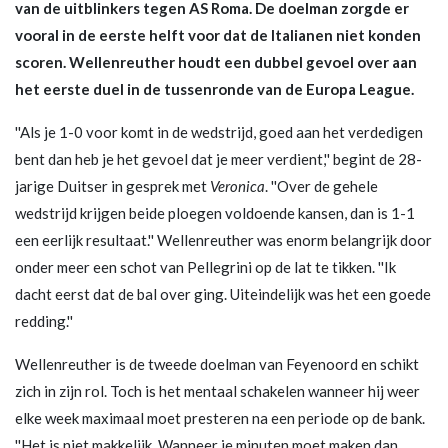
van de uitblinkers tegen AS Roma. De doelman zorgde er
vooral in de eerste helft voor dat de Italianen niet konden
scoren. Wellenreuther houdt een dubbel gevoel over aan
het eerste duel in de tussenronde van de Europa League.
''Als je 1-0 voor komt in de wedstrijd, goed aan het verdedigen
bent dan heb je het gevoel dat je meer verdient,'' begint de 28-
jarige Duitser in gesprek met
Veronica
. ''Over de gehele
wedstrijd krijgen beide ploegen voldoende kansen, dan is 1-1
een eerlijk resultaat.'' Wellenreuther was enorm belangrijk door
onder meer een schot van Pellegrini op de lat te tikken. ''Ik
dacht eerst dat de bal over ging. Uiteindelijk was het een goede
redding.''
Wellenreuther is de tweede doelman van Feyenoord en schikt
zich in zijn rol. Toch is het mentaal schakelen wanneer hij weer
elke week maximaal moet presteren na een periode op de bank.
''Het is niet makkelijk. Wanneer je minuten moet maken dan