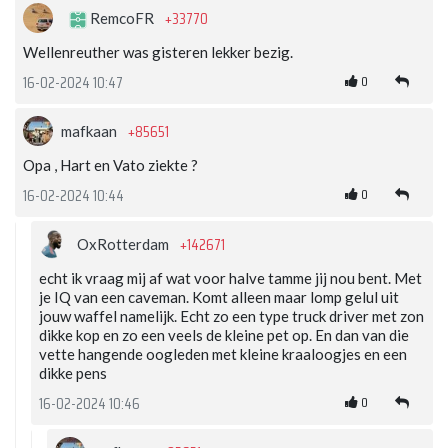
+33770
RemcoFR
Wellenreuther was gisteren lekker bezig.
0
16-02-2024 10:47
+85651
mafkaan
Opa , Hart en Vato ziekte ?
0
16-02-2024 10:44
+142671
OxRotterdam
echt ik vraag mij af wat voor halve tamme jij nou bent. Met
je IQ van een caveman. Komt alleen maar lomp gelul uit
jouw waffel namelijk. Echt zo een type truck driver met zon
dikke kop en zo een veels de kleine pet op. En dan van die
vette hangende oogleden met kleine kraaloogjes en een
dikke pens
0
16-02-2024 10:46