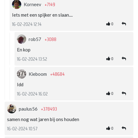
+7149
Korneev
Iets met een spijker en slaan....
0
16-02-2024 12:14
+3088
rob57
En kop
0
16-02-2024 13:52
+48684
Kieboom
Idd
0
16-02-2024 16:02
+378493
paulus56
samen nog wat jaren bij ons houden
0
16-02-2024 10:57