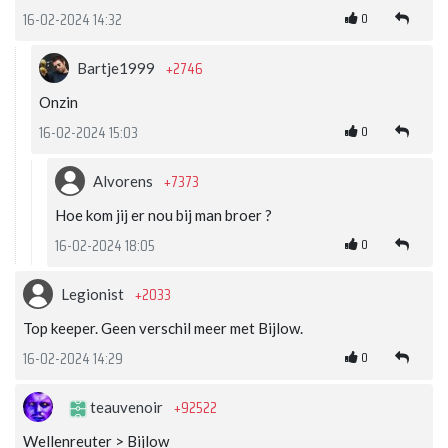
0
16-02-2024 14:32
+2746
Bartje1999
Onzin
0
16-02-2024 15:03
+7373
Alvorens
Hoe kom jij er nou bij man broer ?
0
16-02-2024 18:05
+2033
Legionist
Top keeper. Geen verschil meer met Bijlow.
0
16-02-2024 14:29
+92522
teauvenoir
Wellenreuter > Bijlow