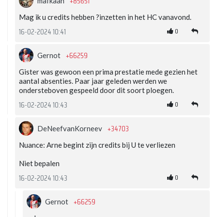
+85651
mafkaan
Mag ik u credits hebben ?inzetten in het HC vanavond.
0
16-02-2024 10:41
+66259
Gernot
Gister was gewoon een prima prestatie mede gezien het
aantal absenties. Paar jaar geleden werden we
ondersteboven gespeeld door dit soort ploegen.
0
16-02-2024 10:43
+34703
DeNeefvanKorneev
Nuance: Arne begint zijn credits bij U te verliezen
Niet bepalen
0
16-02-2024 10:43
+66259
Gernot