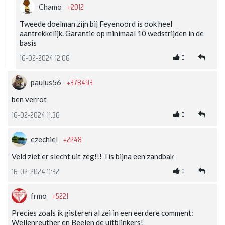
+2012
Chamo
Tweede doelman zijn bij Feyenoord is ook heel
aantrekkelijk. Garantie op minimaal 10 wedstrijden in de
basis
0
16-02-2024 12:06
+378493
paulus56
ben verrot
0
16-02-2024 11:36
+2248
ezechiel
Veld ziet er slecht uit zeg!!! Tis bijna een zandbak
0
16-02-2024 11:32
+5221
frmo
Precies zoals ik gisteren al zei in een eerdere comment:
Wellenreuther en Beelen de uitblinkers!