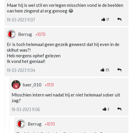
Maar hij is wel stil en verlegen misschien vond ie de beelden
van hem zingend al erg genoeg 😂
17
19-03-2023 11:07
+1070
Berrug
Er is toch helemaal geen gezeik geweest dat hij even in de
skihut was?!
Heb nergens ophef gelezen
Ik vond het geniaal!
35
19-03-2023 11:04
+11131
baer_010
Misschien intern wel nadat hij er niet helemaal sober uit
zag?
3
19-03-2023 11:06
+1070
Berrug