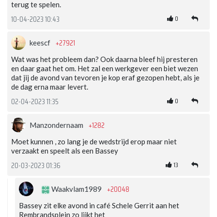
terug te spelen.
0
10-04-2023 10:43
+27921
keescf
Wat was het probleem dan? Ook daarna bleef hij presteren
en daar gaat het om. Het zal een werkgever een biet wezen
dat jij de avond van tevoren je kop eraf gezopen hebt, als je
de dag erna maar levert.
0
02-04-2023 11:35
+1282
Manzondernaam
Moet kunnen , zo lang je de wedstrijd erop maar niet
verzaakt en speelt als een Bassey
13
20-03-2023 01:36
+20048
Waakvlam1989
Bassey zit elke avond in café Schele Gerrit aan het
Rembrandsplein zo lijkt het