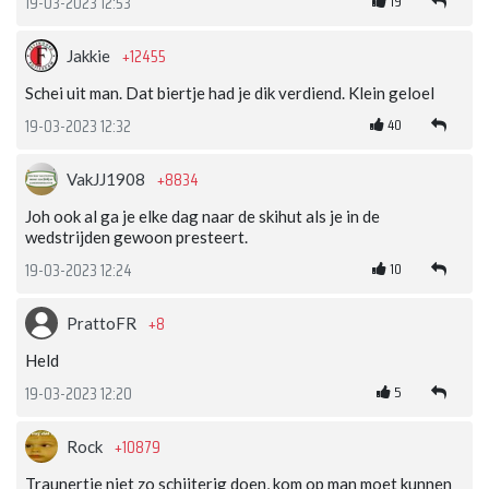
19
19-03-2023 12:53
+12455
Jakkie
Schei uit man. Dat biertje had je dik verdiend. Klein geloel
40
19-03-2023 12:32
+8834
VakJJ1908
Joh ook al ga je elke dag naar de skihut als je in de
wedstrijden gewoon presteert.
10
19-03-2023 12:24
+8
PrattoFR
Held
5
19-03-2023 12:20
+10879
Rock
Traunertje niet zo schijterig doen, kom op man moet kunnen