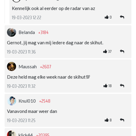
Kennelijk ook al eerder op de radar van az
0
19-03-2023 12:22
+3184
Belanda
Gernot, jij mag van mij iedere dag naar de skihut.
37
19-03-2023 11:36
+2607
Maussah
Deze held mag elke week naar de skihut💯
18
19-03-2023 11:32
+2548
Knul010
Vanavond maar weer dan
8
19-03-2023 11:25
+20395
klick44