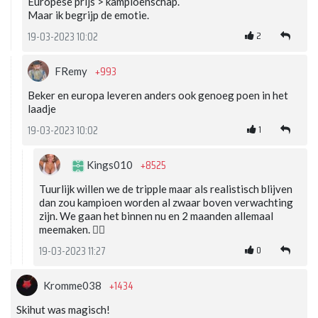
Europese prijs > kampioenschap.
Maar ik begrijp de emotie.
2
19-03-2023 10:02
+993
FRemy
Beker en europa leveren anders ook genoeg poen in het
laadje
1
19-03-2023 10:02
+8525
Kings010
Tuurlijk willen we de tripple maar als realistisch blijven
dan zou kampioen worden al zwaar boven verwachting
zijn. We gaan het binnen nu en 2 maanden allemaal
meemaken. 👌🏻
0
19-03-2023 11:27
+1434
Kromme038
Skihut was magisch!