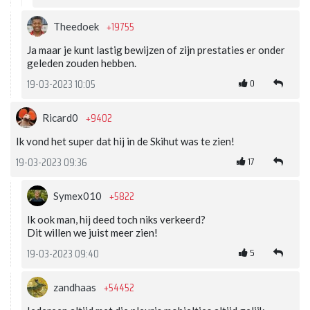
+19755
Theedoek
Ja maar je kunt lastig bewijzen of zijn prestaties er onder
geleden zouden hebben.
0
19-03-2023 10:05
+9402
Ricard0
Ik vond het super dat hij in de Skihut was te zien!
17
19-03-2023 09:36
+5822
Symex010
Ik ook man, hij deed toch niks verkeerd?
Dit willen we juist meer zien!
5
19-03-2023 09:40
+54452
zandhaas