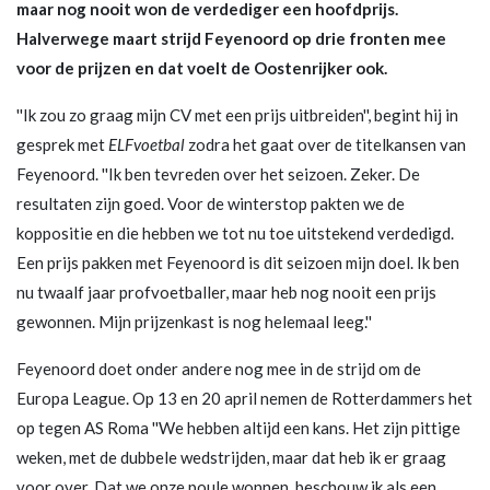
maar nog nooit won de verdediger een hoofdprijs.
Halverwege maart strijd Feyenoord op drie fronten mee
voor de prijzen en dat voelt de Oostenrijker ook.
''Ik zou zo graag mijn CV met een prijs uitbreiden'', begint hij in
gesprek met
ELFvoetbal
zodra het gaat over de titelkansen van
Feyenoord. ''Ik ben tevreden over het seizoen. Zeker. De
resultaten zijn goed. Voor de winterstop pakten we de
koppositie en die hebben we tot nu toe uitstekend verdedigd.
Een prijs pakken met Feyenoord is dit seizoen mijn doel. Ik ben
nu twaalf jaar profvoetballer, maar heb nog nooit een prijs
gewonnen. Mijn prijzenkast is nog helemaal leeg.''
Feyenoord doet onder andere nog mee in de strijd om de
Europa League. Op 13 en 20 april nemen de Rotterdammers het
op tegen AS Roma ''We hebben altijd een kans. Het zijn pittige
weken, met de dubbele wedstrijden, maar dat heb ik er graag
voor over. Dat we onze poule wonnen, beschouw ik als een