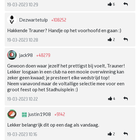
6
19-03-2023 10:29
+108252
Dezwartetulp
Hakkende Trauner? Handje op het voorhoofd en gaan :)
2
19-03-2023 10:28
+48279
jack98
Gewoon doen waar jezelf het prettigst bij voelt, Trauner!
Lekker losgaan in een club na een mooie overwinning kan
zeker geen kwaad; je presteert elke wedstrijd top!
Neem vanavond maar de voltallige selectie mee voor een
groot feest op het Stadhuisplein :)
4
19-03-2023 10:22
+9142
justin1908
Lekker belangrijk dit op een dag als vandaag.
2
19-03-2023 10:16