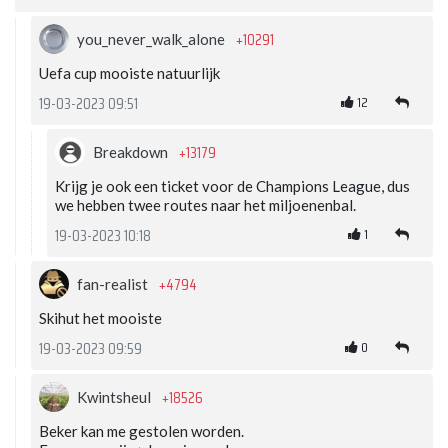
+10291
you_never_walk_alone
Uefa cup mooiste natuurlijk
12
19-03-2023 09:51
+13179
Breakdown
Krijg je ook een ticket voor de Champions League, dus
we hebben twee routes naar het miljoenenbal.
1
19-03-2023 10:18
+4794
fan-realist
Skihut het mooiste
0
19-03-2023 09:59
+18526
Kwintsheul
Beker kan me gestolen worden.