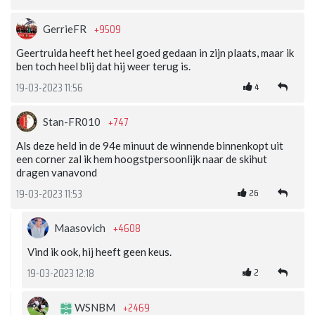
+9509
GerrieFR
Geertruida heeft het heel goed gedaan in zijn plaats, maar ik
ben toch heel blij dat hij weer terug is.
4
19-03-2023 11:56
+747
Stan-FR010
Als deze held in de 94e minuut de winnende binnenkopt uit
een corner zal ik hem hoogstpersoonlijk naar de skihut
dragen vanavond
26
19-03-2023 11:53
+4608
Maasovich
Vind ik ook, hij heeft geen keus.
2
19-03-2023 12:18
+2469
WSNBM