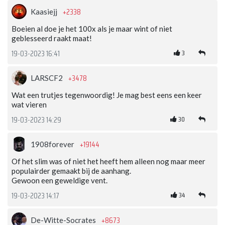
+2338
Kaasiejj
Boeien al doe je het 100x als je maar wint of niet
geblesseerd raakt maat!
3
19-03-2023 16:41
+3478
LARSCF2
Wat een trutjes tegenwoordig! Je mag best eens een keer
wat vieren
30
19-03-2023 14:29
+19144
1908forever
Of het slim was of niet het heeft hem alleen nog maar meer
populairder gemaakt bij de aanhang.
Gewoon een geweldige vent.
34
19-03-2023 14:17
+8673
De-Witte-Socrates