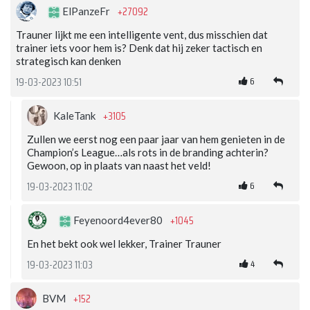
+27092
ElPanzeFr
Trauner lijkt me een intelligente vent, dus misschien dat
trainer iets voor hem is? Denk dat hij zeker tactisch en
strategisch kan denken
6
19-03-2023 10:51
+3105
KaleTank
Zullen we eerst nog een paar jaar van hem genieten in de
Champion’s League…als rots in de branding achterin?
Gewoon, op in plaats van naast het veld!
6
19-03-2023 11:02
+1045
Feyenoord4ever80
En het bekt ook wel lekker, Trainer Trauner
4
19-03-2023 11:03
+152
BVM