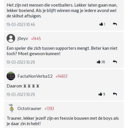
Het zijn net mensen die voetballers. Lekker laten gaan man,
lekker boeiend. Als je blijft winnen mag je iedere avond wel
de skihut aftuigen.
1
19-03-2023 10:46
+1445
j0eyv
Een speler die zich tussen supporters mengt. Beter kan niet
toch? Moet gewoon kunnen!
36
19-03-2023 10:29
+14822
FactaNonVerba12
Daarom 📵📵📵📵
9
19-03-2023 10:29
+1393
Octotrauner
Trauner, lekker jezelf zijn en feessie bouwen met de boys als
je daar zin in hebt!