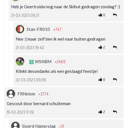
Heb je Geertruida nog naar de Skihut gedragen zondag? :)
0
21-03-2023 09:21
+747
Stan-FR010
Nee :( maar zelf ben ik wel naar buiten gedragen
2
21-03-2023 19:40
+2469
WSNBM
Klinkt desondanks als een geslaagd feestje!
0
22-03-2023 09:09
+3774
FRNelom
Gescout door bernard schuiteman
2
19-03-2023 11:39
+31
Sjoerd Hamerslag