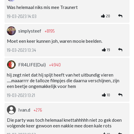
Was helemaal niks mis mee Traunert
20
19-03-2023 14:03
+8195
simplysteef
Moet een keer kunnen joh, waren mooie beelden.
19
19-03-2023 13:34
+4940
FR4LIFE(Dui)
hij zegt niet dat hij spijt heeft van het uitbundig vieren
.....maaarrrr de talloze filmpjes die daarna verschijnen, zijn
een beetje ongemakkelijk voor hem
10
19-03-2023 13:21
+276
Ivan.d
Die party was toch helemaal knettahhhhh niet zo gek doen
volgende keer gewoon een nakkie mee doen kale rots