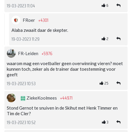
6
19-03-2023 11:04
+4301
FRoer
Alaba zwaait daar de skepter.
2
19-03-2023 11:29
+5976
FR-Leiden
waarom mag een voetballer geen overwinning vieren? moet
kunnen toch, zeker als de trainer daar toestemming voor
geeft
25
19-03-2023 10:53
+44971
ZiekeKoolmees
Stond Gernot te snuiven in de Skihut met Henk Timmer en
Tim de Cler?
3
19-03-2023 10:52