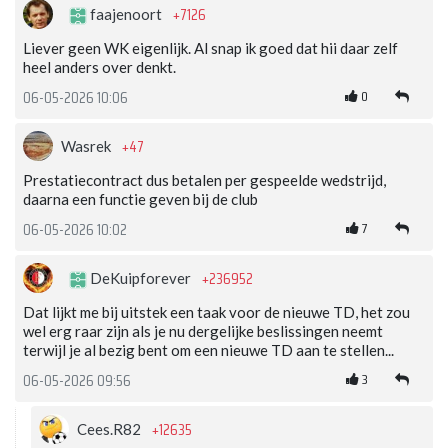
+7126
faajenoort
Liever geen WK eigenlijk. Al snap ik goed dat hii daar zelf
heel anders over denkt.
0
06-05-2026 10:06
+47
Wasrek
Prestatiecontract dus betalen per gespeelde wedstrijd,
daarna een functie geven bij de club
7
06-05-2026 10:02
+236952
DeKuipforever
Dat lijkt me bij uitstek een taak voor de nieuwe TD, het zou
wel erg raar zijn als je nu dergelijke beslissingen neemt
terwijl je al bezig bent om een nieuwe TD aan te stellen...
3
06-05-2026 09:56
+12635
Cees.R82