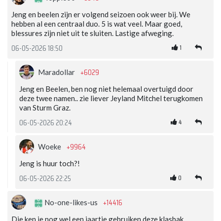
Jeng en beelen zijn er volgend seizoen ook weer bij. We
hebben al een centraal duo. 5 is wat veel. Maar goed,
blessures zijn niet uit te sluiten. Lastige afweging.
1
06-05-2026 18:50
+6029
Maradollar
Jeng en Beelen, ben nog niet helemaal overtuigd door
deze twee namen.. zie liever Jeyland Mitchel terugkomen
van Sturm Graz.
4
06-05-2026 20:24
+9964
Woeke
Jeng is huur toch?!
0
06-05-2026 22:25
+14416
No-one-likes-us
Die ken je nog wel een jaartje gebruiken deze klasbak