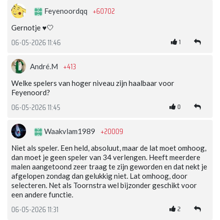
+60702
Feyenoordqq
Gernotje ♥️🤍
1
06-05-2026 11:46
+413
André.M
Welke spelers van hoger niveau zijn haalbaar voor
Feyenoord?
0
06-05-2026 11:45
+20009
Waakvlam1989
Niet als speler. Een held, absoluut, maar de lat moet omhoog,
dan moet je geen speler van 34 verlengen. Heeft meerdere
malen aangetoond zeer traag te zijn geworden en dat nekt je
afgelopen zondag dan gelukkig niet. Lat omhoog, door
selecteren. Net als Toornstra wel bijzonder geschikt voor
een andere functie.
2
06-05-2026 11:31