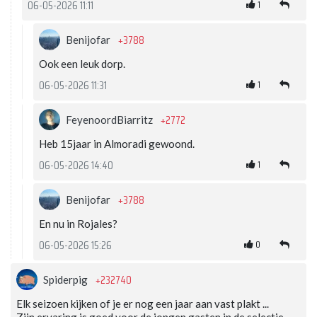
1
06-05-2026 11:11
+3788
Benijofar
Ook een leuk dorp.
1
06-05-2026 11:31
+2772
FeyenoordBiarritz
Heb 15jaar in Almoradi gewoond.
1
06-05-2026 14:40
+3788
Benijofar
En nu in Rojales?
0
06-05-2026 15:26
+232740
Spiderpig
Elk seizoen kijken of je er nog een jaar aan vast plakt ...