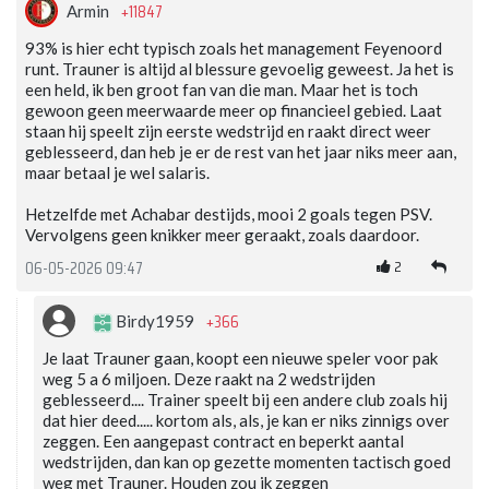
+11847
Armin
93% is hier echt typisch zoals het management Feyenoord
runt. Trauner is altijd al blessure gevoelig geweest. Ja het is
een held, ik ben groot fan van die man. Maar het is toch
gewoon geen meerwaarde meer op financieel gebied. Laat
staan hij speelt zijn eerste wedstrijd en raakt direct weer
geblesseerd, dan heb je er de rest van het jaar niks meer aan,
maar betaal je wel salaris.
Hetzelfde met Achabar destijds, mooi 2 goals tegen PSV.
Vervolgens geen knikker meer geraakt, zoals daardoor.
2
06-05-2026 09:47
+366
Birdy1959
Je laat Trauner gaan, koopt een nieuwe speler voor pak
weg 5 a 6 miljoen. Deze raakt na 2 wedstrijden
geblesseerd.... Trainer speelt bij een andere club zoals hij
dat hier deed..... kortom als, als, je kan er niks zinnigs over
zeggen. Een aangepast contract en beperkt aantal
wedstrijden, dan kan op gezette momenten tactisch goed
weg met Trauner. Houden zou ik zeggen