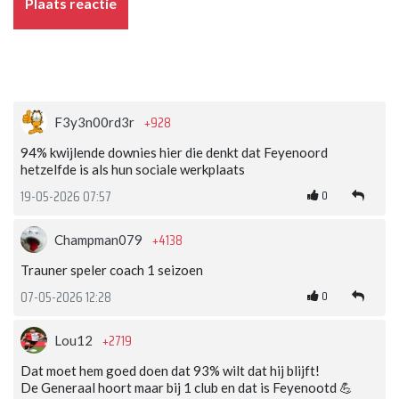
Plaats reactie
+928
F3y3n00rd3r
94% kwijlende downies hier die denkt dat Feyenoord
hetzelfde is als hun sociale werkplaats
0
19-05-2026 07:57
+4138
Champman079
Trauner speler coach 1 seizoen
0
07-05-2026 12:28
+2719
Lou12
Dat moet hem goed doen dat 93% wilt dat hij blijft!
De Generaal hoort maar bij 1 club en dat is Feyenootd 💪