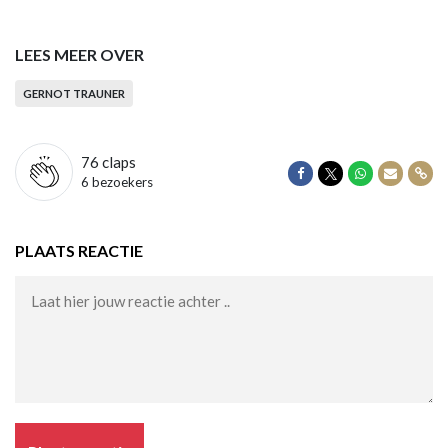
LEES MEER OVER
GERNOT TRAUNER
76
claps
Delen op Facebook
Delen op Twitter
Delen op Wha
Delen vi
Dele
6 bezoekers
PLAATS REACTIE