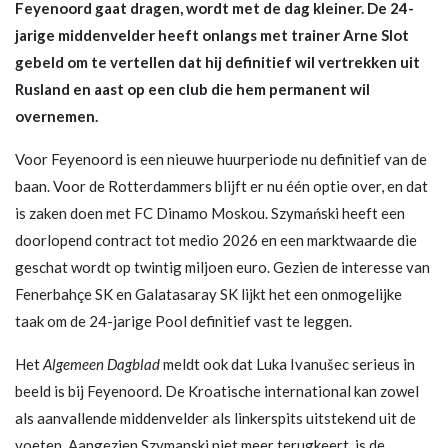
Feyenoord gaat dragen, wordt met de dag kleiner. De 24-
jarige middenvelder heeft onlangs met trainer Arne Slot
gebeld om te vertellen dat hij definitief wil vertrekken uit
Rusland en aast op een club die hem permanent wil
overnemen.
Voor Feyenoord is een nieuwe huurperiode nu definitief van de
baan. Voor de Rotterdammers blijft er nu één optie over, en dat
is zaken doen met FC Dinamo Moskou. Szymański heeft een
doorlopend contract tot medio 2026 en een marktwaarde die
geschat wordt op twintig miljoen euro. Gezien de interesse van
Fenerbahçe SK en Galatasaray SK lijkt het een onmogelijke
taak om de 24-jarige Pool definitief vast te leggen.
Het
Algemeen Dagblad
meldt ook dat Luka Ivanušec serieus in
beeld is bij Feyenoord. De Kroatische international kan zowel
als aanvallende middenvelder als linkerspits uitstekend uit de
voeten. Aangezien Szymanski niet meer terugkeert, is de