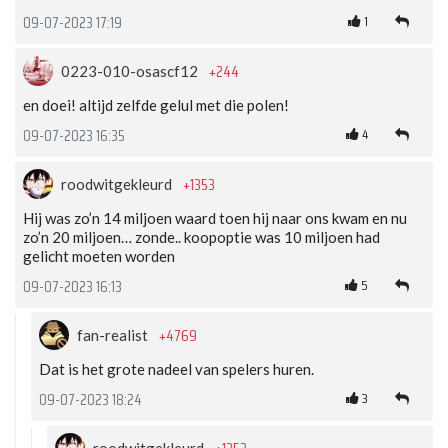
1
09-07-2023 17:19
+244
0223-010-osascf12
en doei! altijd zelfde gelul met die polen!
4
09-07-2023 16:35
+1353
roodwitgekleurd
Hij was zo’n 14 miljoen waard toen hij naar ons kwam en nu
zo’n 20 miljoen… zonde.. koopoptie was 10 miljoen had
gelicht moeten worden
5
09-07-2023 16:13
+4769
fan-realist
Dat is het grote nadeel van spelers huren.
3
09-07-2023 18:24
roodwitgekleurd