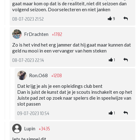
gaat maar kom op dat is de realiteit, niet dit seizoen dan
volgend seizoen. Doorselecteren en niet janken
9
08-07-2023 21:52
+1782
FrDrachten
Zo is het vind het erg jammer dat hij gaat maar kunnen dat
geld nu mooi in een vervanger van hem steken
1
08-07-2023 22:14
+1208
Ron.O68
Dat krijg je als je een opleidings club bent
Dan is juist de kunst dat je je scouts inschakelt en op het
Juiste pad zet op zoek naar spelers die in speelwijze van
slot passen
1
09-07-2023 10:54
+3435
Lupin
Iets te simpel dit.