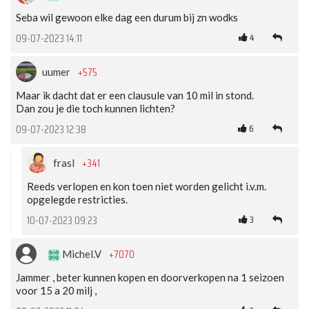
Seba wil gewoon elke dag een durum bij zn wodks
4
09-07-2023 14:11
+575
uumer
Maar ik dacht dat er een clausule van 10 mil in stond.
Dan zou je die toch kunnen lichten?
6
09-07-2023 12:38
+341
frasl
Reeds verlopen en kon toen niet worden gelicht i.v.m.
opgelegde restricties.
3
10-07-2023 09:23
+7070
Michel.V
Jammer , beter kunnen kopen en doorverkopen na 1 seizoen
voor 15 a 20 milj ,