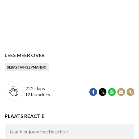
LEES MEER OVER
SEBASTIAN SZYMANSKI
222
claps
Delen op Facebook
Delen op Twitter
Delen op Wha
Delen vi
Dele
12 bezoekers
PLAATS REACTIE