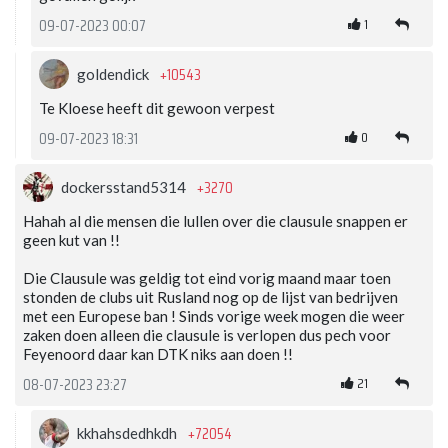
1
09-07-2023 00:07
+10543
goldendick
Te Kloese heeft dit gewoon verpest
0
09-07-2023 18:31
+3270
dockersstand5314
Hahah al die mensen die lullen over die clausule snappen er
geen kut van !!
Die Clausule was geldig tot eind vorig maand maar toen
stonden de clubs uit Rusland nog op de lijst van bedrijven
met een Europese ban ! Sinds vorige week mogen die weer
zaken doen alleen die clausule is verlopen dus pech voor
Feyenoord daar kan DTK niks aan doen !!
21
08-07-2023 23:27
+72054
kkhahsdedhkdh