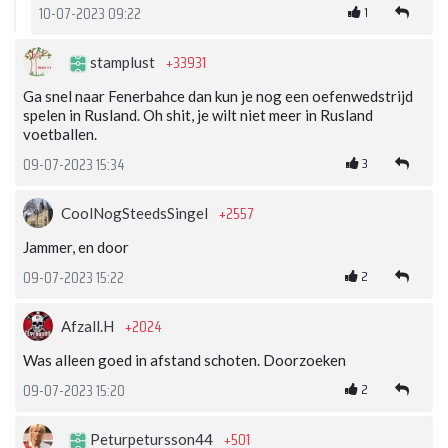
1
10-07-2023 09:22
+33931
stamplust
Ga snel naar Fenerbahce dan kun je nog een oefenwedstrijd
spelen in Rusland. Oh shit, je wilt niet meer in Rusland
voetballen.
3
09-07-2023 15:34
+2557
CoolNogSteedsSingel
Jammer, en door
2
09-07-2023 15:22
+2024
Afzall.H
Was alleen goed in afstand schoten. Doorzoeken
2
09-07-2023 15:20
+501
Peturpetursson44