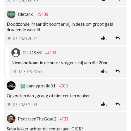
+15409
tdetank
Doodzonde. Maar dit hoort er bij in deze om groot geld
draaiende wereld.
3
09-07-2023 20:24
+4308
EIJK1969
Niemand komt in de buurt volgens mij van die 20m.
2
09-07-2023 20:47
+668
dannygoalie31
Opzouten dan , graag of niet centen neuker.
3
09-07-2023 19:09
+793
PedersenTheGoat2
Seba lekker achter de centen aan. GIER!