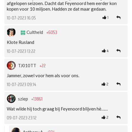
afgelopen seizoen. Dacht dat Feyenoord hem eerder kon
kopen voor 10 miljoen. Hadden ze dat maar gedaan.
1
10-07-2023 16:05
+6053
Cultheld
Klote Rusland
4
10-07-2023 13:22
+22
TJ010TT
Jammer, zowel voor hem als voor ons.
2
10-07-2023 09:14
+13861
sziep
Wat wilde hij toch graag bij Feyenoord blijven hè……
2
09-07-2023 23:12
Anthony.A