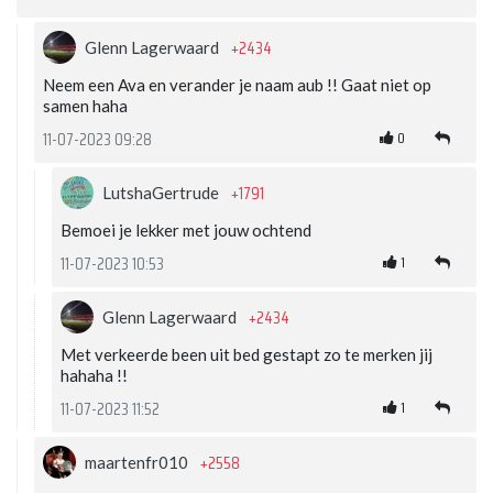
+2434
Glenn Lagerwaard
Neem een Ava en verander je naam aub !! Gaat niet op
samen haha
0
11-07-2023 09:28
+1791
LutshaGertrude
Bemoei je lekker met jouw ochtend
1
11-07-2023 10:53
+2434
Glenn Lagerwaard
Met verkeerde been uit bed gestapt zo te merken jij
hahaha !!
1
11-07-2023 11:52
+2558
maartenfr010