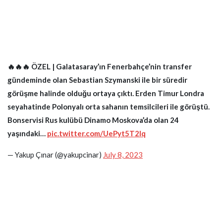
🔥🔥🔥 ÖZEL | Galatasaray’ın Fenerbahçe’nin transfer
gündeminde olan Sebastian Szymanski ile bir süredir
görüşme halinde olduğu ortaya çıktı. Erden Timur Londra
seyahatinde Polonyalı orta sahanın temsilcileri ile görüştü.
Bonservisi Rus kulübü Dinamo Moskova’da olan 24
yaşındaki…
pic.twitter.com/UePyt5T2lq
— Yakup Çınar (@yakupcinar)
July 8, 2023