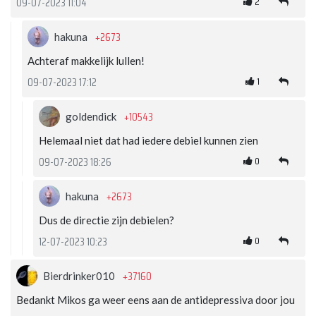
2
09-07-2023 11:04
+2673
hakuna
Achteraf makkelijk lullen!
1
09-07-2023 17:12
+10543
goldendick
Helemaal niet dat had iedere debiel kunnen zien
0
09-07-2023 18:26
+2673
hakuna
Dus de directie zijn debielen?
0
12-07-2023 10:23
+37160
Bierdrinker010
Bedankt Mikos ga weer eens aan de antidepressiva door jou