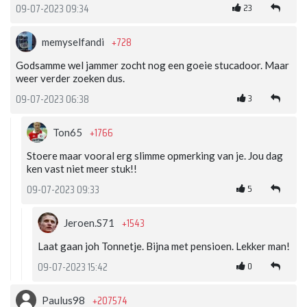
23
09-07-2023 09:34
+728
memyselfandi
Godsamme wel jammer zocht nog een goeie stucadoor. Maar
weer verder zoeken dus.
3
09-07-2023 06:38
+1766
Ton65
Stoere maar vooral erg slimme opmerking van je. Jou dag
ken vast niet meer stuk!!
5
09-07-2023 09:33
+1543
Jeroen.S71
Laat gaan joh Tonnetje. Bijna met pensioen. Lekker man!
0
09-07-2023 15:42
+207574
Paulus98