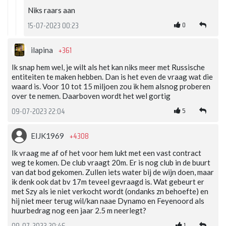
Niks raars aan
0
15-07-2023 00:23
+361
ilapina
Ik snap hem wel, je wilt als het kan niks meer met Russische
entiteiten te maken hebben. Dan is het even de vraag wat die
waard is. Voor 10 tot 15 miljoen zou ik hem alsnog proberen
over te nemen. Daarboven wordt het wel gortig
5
09-07-2023 22:04
+4308
EIJK1969
Ik vraag me af of het voor hem lukt met een vast contract
weg te komen. De club vraagt 20m. Er is nog club in de buurt
van dat bod gekomen. Zullen iets water bij de wijn doen, maar
ik denk ook dat bv 17m teveel gevraagd is. Wat gebeurt er
met Szy als ie niet verkocht wordt (ondanks zn behoefte) en
hij niet meer terug wil/kan naae Dynamo en Feyenoord als
huurbedrag nog een jaar 2.5 m neerlegt?
1
09-07-2023 20:46