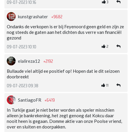
3
09-07-2023 10:16
+9682
kunstgrashater
Ondanks de verkopen is er bij Feyenoord geen geld en zijn ze
nog steeds de gaten aan het dichten dus verre van financiël
gezond
2
09-07-2023 10:10
+2192
elalireza12
Bullaude viel altijd ee positief op! Hopen dat ie dit seizoen
doorbreekt
11
09-07-2023 09:38
+6419
SantiagoFR
In Turkije gaat je niet beter worden als speler misschien
alleen je bankrekening, het zegt genoeg dat Kokcu daar
nooit heen is gegaan. Domme aktie van onze Poolse vriend,
over en sluiten en doorpakken.