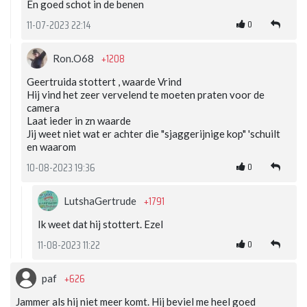
En goed schot in de benen
0
11-07-2023 22:14
+1208
Ron.O68
Geertruida stottert , waarde Vrind
Hij vind het zeer vervelend te moeten praten voor de
camera
Laat ieder in zn waarde
Jij weet niet wat er achter die "sjaggerijnige kop" 'schuilt
en waarom
0
10-08-2023 19:36
+1791
LutshaGertrude
Ik weet dat hij stottert. Ezel
0
11-08-2023 11:22
+626
paf
Jammer als hij niet meer komt. Hij beviel me heel goed