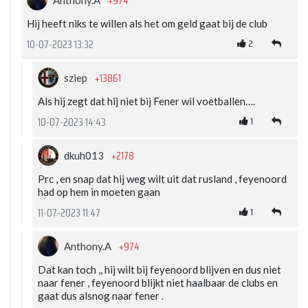
+974
Hij heeft niks te willen als het om geld gaat bij de club
2
10-07-2023 13:32
+13861
sziep
Als hij zegt dat hij niet bij Fener wil voetballen….
1
10-07-2023 14:43
+2178
dkuh013
Prc , en snap dat hij weg wilt uit dat rusland , feyenoord
had op hem in moeten gaan
1
11-07-2023 11:47
+974
Anthony.A
Dat kan toch ,, hij wilt bij feyenoord blijven en dus niet
naar fener , feyenoord blijkt niet haalbaar de clubs en
gaat dus alsnog naar fener .