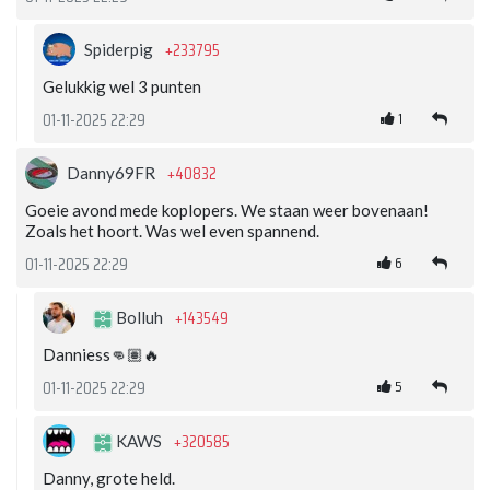
+233795
Spiderpig
Gelukkig wel 3 punten
1
01-11-2025 22:29
+40832
Danny69FR
Goeie avond mede koplopers. We staan weer bovenaan!
Zoals het hoort. Was wel even spannend.
6
01-11-2025 22:29
+143549
Bolluh
Danniess👊🏽🔥
5
01-11-2025 22:29
+320585
KAWS
Danny, grote held.