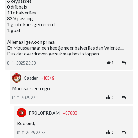
6 keypasses
0 dribbels
11x balverlies
83% passing
1 grote kans gecreëerd
1 goal
Allemaal gewoon prima.
En Moussa maar een beetje meer balverlies dan Valente....
Dus dat overdreven gezeik mag best stoppen
3
01-11-2025 22:29
+16549
Casder
Moussa is een ego
0
01-11-2025 22:31
+67600
FR010FRDAM
Boeiend,
0
01-11-2025 22:32