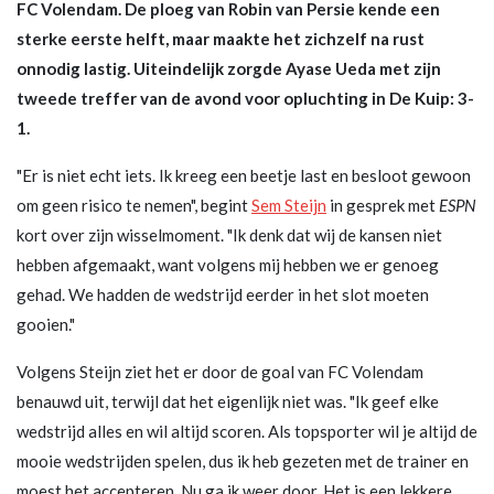
FC Volendam. De ploeg van Robin van Persie kende een
sterke eerste helft, maar maakte het zichzelf na rust
onnodig lastig. Uiteindelijk zorgde Ayase Ueda met zijn
tweede treffer van de avond voor opluchting in De Kuip: 3-
1.
"Er is niet echt iets. Ik kreeg een beetje last en besloot gewoon
om geen risico te nemen", begint
Sem Steijn
in gesprek met
ESPN
kort over zijn wisselmoment. "Ik denk dat wij de kansen niet
hebben afgemaakt, want volgens mij hebben we er genoeg
gehad. We hadden de wedstrijd eerder in het slot moeten
gooien."
Volgens Steijn ziet het er door de goal van FC Volendam
benauwd uit, terwijl dat het eigenlijk niet was. "Ik geef elke
wedstrijd alles en wil altijd scoren. Als topsporter wil je altijd de
mooie wedstrijden spelen, dus ik heb gezeten met de trainer en
moest het accepteren. Nu ga ik weer door. Het is een lekkere