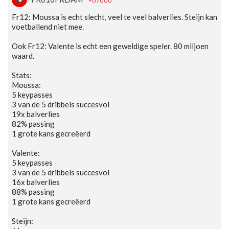
+67600
Fr12: Moussa is echt slecht, veel te veel balverlies. Steijn kan
voetballend niet mee.
Ook Fr12: Valente is echt een geweldige speler. 80 miljoen
waard.
Stats:
Moussa:
5 keypasses
3 van de 5 dribbels succesvol
19x balverlies
82% passing
1 grote kans gecreëerd
Valente:
5 keypasses
3 van de 5 dribbels succesvol
16x balverlies
88% passing
1 grote kans gecreëerd
Steijn: