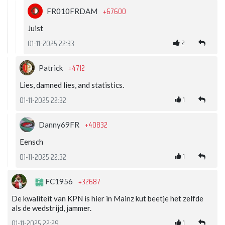
+67600
FR010FRDAM
Juist
2
01-11-2025 22:33
+4712
Patrick
Lies, damned lies, and statistics.
1
01-11-2025 22:32
+40832
Danny69FR
Eensch
1
01-11-2025 22:32
+32687
FC1956
De kwaliteit van KPN is hier in Mainz kut beetje het zelfde
als de wedstrijd, jammer.
1
01-11-2025 22:29