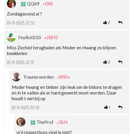
+1380
QQ69
Zondagavond al ?
2
01-11-2025 22:32
+28870
FeyRot010
Miss Zechiel terughalen als Moder en Hwang zo blijven
kwakkelen
2
01-11-2025 22:31
+18954
Traunerworden
Moder hwang en timber zijn leuk om de bidons te dragen
en in te vallen als er hard gewerkt moet worden. Daar
houdt t wel bij op
1
01-11-2025 22:35
+3624
TheProf
vrij respectloos vind je niet?