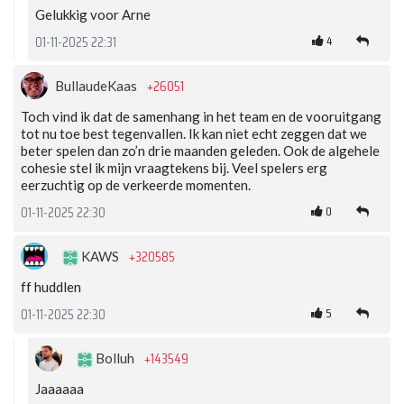
Gelukkig voor Arne
4
01-11-2025 22:31
+26051
BullaudeKaas
Toch vind ik dat de samenhang in het team en de vooruitgang
tot nu toe best tegenvallen. Ik kan niet echt zeggen dat we
beter spelen dan zo’n drie maanden geleden. Ook de algehele
cohesie stel ik mijn vraagtekens bij. Veel spelers erg
eerzuchtig op de verkeerde momenten.
0
01-11-2025 22:30
+320585
KAWS
ff huddlen
5
01-11-2025 22:30
+143549
Bolluh
Jaaaaaa