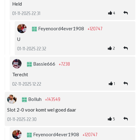
Held
4
01-11-2025 22:31
+120747
Feyenoord4ever1908
U
2
01-11-2025 22:32
+7238
Bassie666
Terecht
1
02-11-2025 12:22
+143549
Bolluh
Slot 2-0 voor komt wel goed daar
5
01-11-2025 22:30
+120747
Feyenoord4ever1908