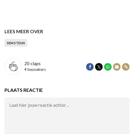
LEES MEER OVER
SEM STEIJN
20
claps
Delen op Facebook
Delen op Twitter
Delen op Wha
Delen vi
Dele
4 bezoekers
PLAATS REACTIE