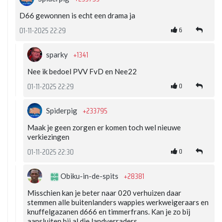
D66 gewonnen is echt een drama ja
6
01-11-2025 22:29
+1341
sparky
Nee ik bedoel PVV FvD en Nee22
0
01-11-2025 22:29
+233795
Spiderpig
Maak je geen zorgen er komen toch wel nieuwe
verkiezingen
0
01-11-2025 22:30
+28381
Obiku-in-de-spits
Misschien kan je beter naar 020 verhuizen daar
stemmen alle buitenlanders wappies werkweigeraars en
knuffelgazanen d666 en timmerfrans. Kan je zo bij
aansluiten bij al die landverraders