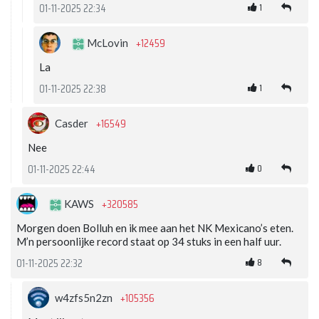
1
01-11-2025 22:34
+12459
McLovin
La
1
01-11-2025 22:38
+16549
Casder
Nee
0
01-11-2025 22:44
+320585
KAWS
Morgen doen Bolluh en ik mee aan het NK Mexicano’s eten.
M’n persoonlijke record staat op 34 stuks in een half uur.
8
01-11-2025 22:32
+105356
w4zfs5n2zn