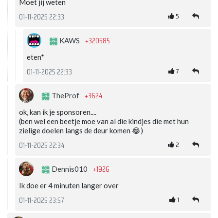
Moet jij weten
5
01-11-2025 22:33
+320585
KAWS
eten*
7
01-11-2025 22:33
+3624
TheProf
ok, kan ik je sponsoren....
(ben wel een beetje moe van al die kindjes die met hun
zielige doelen langs de deur komen 😂)
2
01-11-2025 22:34
+1926
Dennis010
Ik doe er 4 minuten langer over
1
01-11-2025 23:57