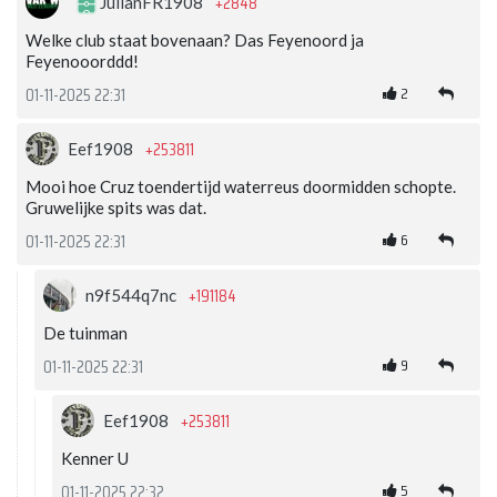
+2848
JulianFR1908
Welke club staat bovenaan? Das Feyenoord ja
Feyenooorddd!
2
01-11-2025 22:31
+253811
Eef1908
Mooi hoe Cruz toendertijd waterreus doormidden schopte.
Gruwelijke spits was dat.
6
01-11-2025 22:31
+191184
n9f544q7nc
De tuinman
9
01-11-2025 22:31
+253811
Eef1908
Kenner U
5
01-11-2025 22:32