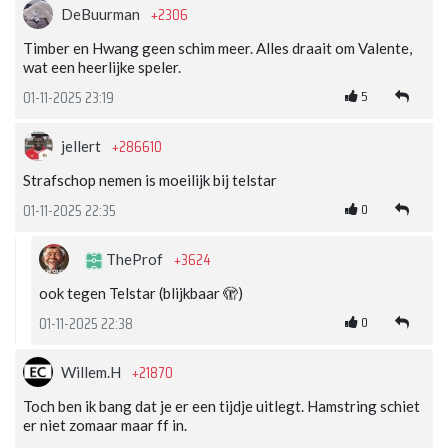
+2306
DeBuurman
Timber en Hwang geen schim meer. Alles draait om Valente,
wat een heerlijke speler.
5
01-11-2025 23:19
+286610
jellert
Strafschop nemen is moeilijk bij telstar
0
01-11-2025 22:35
+3624
TheProf
ook tegen Telstar (blijkbaar 🫣)
0
01-11-2025 22:38
+21870
Willem.H
Toch ben ik bang dat je er een tijdje uitlegt. Hamstring schiet
er niet zomaar maar ff in.