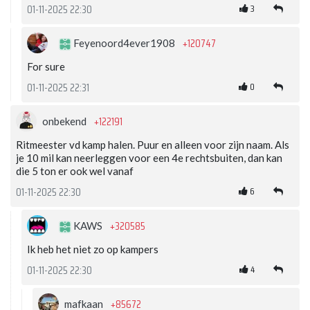
3
01-11-2025 22:30
+120747
Feyenoord4ever1908
For sure
0
01-11-2025 22:31
+122191
onbekend
Ritmeester vd kamp halen. Puur en alleen voor zijn naam. Als
je 10 mil kan neerleggen voor een 4e rechtsbuiten, dan kan
die 5 ton er ook wel vanaf
6
01-11-2025 22:30
+320585
KAWS
Ik heb het niet zo op kampers
4
01-11-2025 22:30
+85672
mafkaan