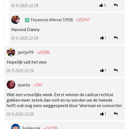
5
01-11-2025 22:29
+120747
Feyenoord4ever1908
Navond Danny
1
01-11-2025 22:29
+20286
jantje99
Hopelijk valt het mee
1
01-11-2025 22:29
+1341
sparky
Wat een vreselijke week. Eerst winnen de radical rechtse
gekken meer zetels dan ooit en nu worden we de tweede
helft ook nog eens weggespeeld door Veerman en consorten
1
01-11-2025 22:28
+233795
Spiderpig