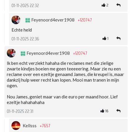
2
01-11-2025 22:32
+120747
Feyenoord4ever1908
Echte held
1
01-11-2025 22:36
+120747
Feyenoord4ever1908
Ik ben echt verziekt hahaha die reclames met die zielige
zwarte kindjes boeien me geen teeeeering. Maar zie nu een
reclame over een ezeltje genaamd James, die kreupel is, maar
dankzij hulp weer recht kan lopen. Mooi man tranen in mijn
ogen.
Nou James, geniet maar van die euro per maand hoor. Lief
ezeltje hahahahaha
16
01-11-2025 22:31
+7657
Kellsss