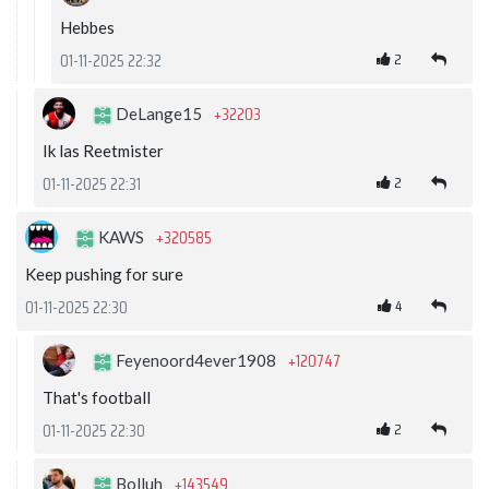
Hebbes
2
01-11-2025 22:32
+32203
DeLange15
Ik las Reetmister
2
01-11-2025 22:31
+320585
KAWS
Keep pushing for sure
4
01-11-2025 22:30
+120747
Feyenoord4ever1908
That's football
2
01-11-2025 22:30
+143549
Bolluh