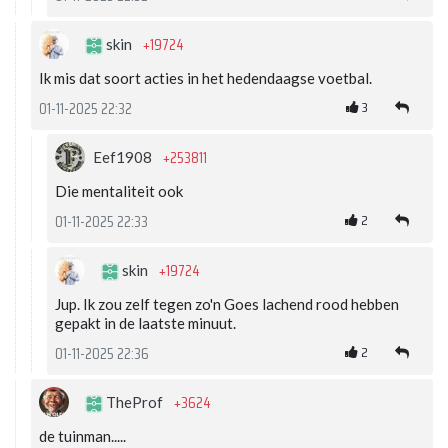
+19724
skin
Ik mis dat soort acties in het hedendaagse voetbal.
3
01-11-2025 22:32
+253811
Eef1908
Die mentaliteit ook
2
01-11-2025 22:33
+19724
skin
Jup. Ik zou zelf tegen zo'n Goes lachend rood hebben
gepakt in de laatste minuut.
2
01-11-2025 22:36
+3624
TheProf
de tuinman.....