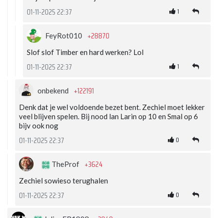
1
01-11-2025 22:37
+28870
FeyRot010
Slof slof Timber en hard werken? Lol
1
01-11-2025 22:37
+122191
onbekend
Denk dat je wel voldoende bezet bent. Zechiel moet lekker
veel blijven spelen. Bij nood lan Larin op 10 en Smal op 6
bijv ook nog
0
01-11-2025 22:37
+3624
TheProf
Zechiel sowieso terughalen
0
01-11-2025 22:37