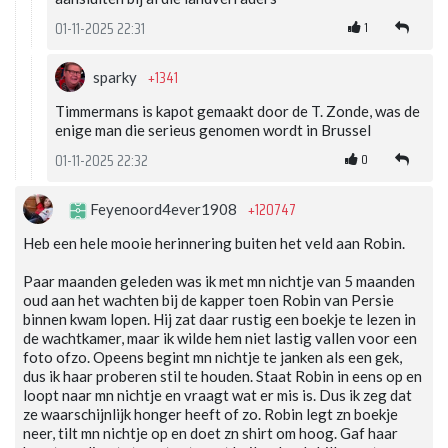
1
01-11-2025 22:31
+1341
sparky
Timmermans is kapot gemaakt door de T. Zonde, was de
enige man die serieus genomen wordt in Brussel
0
01-11-2025 22:32
+120747
Feyenoord4ever1908
Heb een hele mooie herinnering buiten het veld aan Robin.
Paar maanden geleden was ik met mn nichtje van 5 maanden
oud aan het wachten bij de kapper toen Robin van Persie
binnen kwam lopen. Hij zat daar rustig een boekje te lezen in
de wachtkamer, maar ik wilde hem niet lastig vallen voor een
foto ofzo. Opeens begint mn nichtje te janken als een gek,
dus ik haar proberen stil te houden. Staat Robin in eens op en
loopt naar mn nichtje en vraagt wat er mis is. Dus ik zeg dat
ze waarschijnlijk honger heeft of zo. Robin legt zn boekje
neer, tilt mn nichtje op en doet zn shirt om hoog. Gaf haar