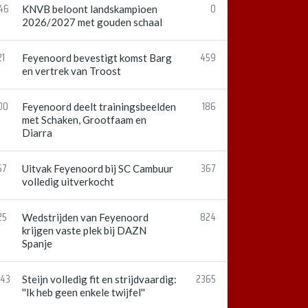
:46
0
KNVB beloont landskampioen
2026/2027 met gouden schaal
21
459
Feyenoord bevestigt komst Barg
en vertrek van Troost
00
186
Feyenoord deelt trainingsbeelden
met Schaken, Grootfaam en
Diarra
57
367
Uitvak Feyenoord bij SC Cambuur
volledig uitverkocht
25
824
Wedstrijden van Feyenoord
krijgen vaste plek bij DAZN
Spanje
:43
2365
Steijn volledig fit en strijdvaardig:
''Ik heb geen enkele twijfel''