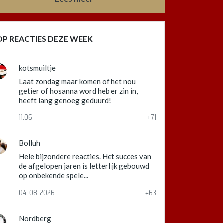
OP REACTIES DEZE WEEK
kotsmuiltje
Laat zondag maar komen of het nou
getier of hosanna word heb er zin in,
heeft lang genoeg geduurd!
11:06
+71
Bolluh
Hele bijzondere reacties. Het succes van
de afgelopen jaren is letterlijk gebouwd
op onbekende spele...
04-08-2026
+63
Nordberg