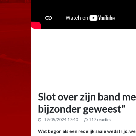
Slot over zijn band me
bijzonder geweest"
19/05/2024 17:40
117
reacties
Wat begon als een redelijk saaie wedstrijd, wer