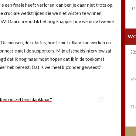
e een finale heeft verloren, dan ben je daar niet trots op.
07
e cruciale wedstrijden die we niet wisten te winnen.
PSV. Daarom vond ik het nog knapper hoe we in de tweede
WO
De mensen, de relaties, hoe je met elkaar kan werken en
onnectie met de supporters. Mijn afscheidsinterview zal
20
egd dat ik nog maar moet hopen dat ik in de toekomst
ier heb bereikt. Dat is wel heel bijzonder geweest."
12:
Ik ben ontzettend dankbaar''
10: