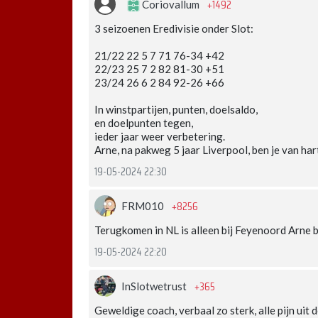
+1492
Coriovallum
3 seizoenen Eredivisie onder Slot:
21/22 22 5 7 71 76-34 +42
22/23 25 7 2 82 81-30 +51
23/24 26 6 2 84 92-26 +66
In winstpartijen, punten, doelsaldo,
en doelpunten tegen,
ieder jaar weer verbetering.
Arne, na pakweg 5 jaar Liverpool, ben je van ha
19-05-2024 22:30
+8256
FRM010
Terugkomen in NL is alleen bij Feyenoord Arne 
19-05-2024 22:20
+365
InSlotwetrust
Geweldige coach, verbaal zo sterk, alle pijn ui