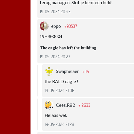
terug managen. Slot je bent een held!
19-05-2024 20:45
+93537
eppo
𝟏𝟗-𝟎𝟓-𝟐𝟎𝟐𝟒
𝐓𝐡𝐞 𝐞𝐚𝐠𝐥𝐞 𝐡𝐚𝐬 𝐥𝐞𝐟𝐭 𝐭𝐡𝐞 𝐛𝐮𝐢𝐥𝐝𝐢𝐧𝐠.
19-05-2024 20:23
+114
Swaphelaer
the BALD eagle !
19-05-2024 21:06
+12633
Cees.R82
Helaas wel.
19-05-2024 21:28