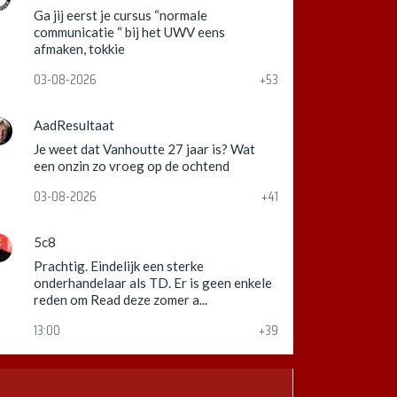
Ga jij eerst je cursus “normale
communicatie “ bij het UWV eens
afmaken, tokkie
03-08-2026
+53
AadResultaat
Je weet dat Vanhoutte 27 jaar is? Wat
een onzin zo vroeg op de ochtend
03-08-2026
+41
5c8
Prachtig. Eindelijk een sterke
onderhandelaar als TD. Er is geen enkele
reden om Read deze zomer a...
13:00
+39