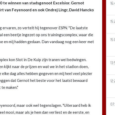
16
 te winnen van stadsgenoot Excelsior. Gernot
irt van Feyenoord en ook Ondrej Lingr, David Hancko
15:
g ervaren, zo vertelt hij tegenover
ESPN
. "De laatste
 al een beetje ingezet op ons trainingscomplex, waar die
15:
ipke en mij hadden gedaan. Dan vandaag nog een keer met
mplex kon Slot in De Kuip zijn tranen wel bedwingen.
13:
en kijkt naar de prijzen en wat we in het stadion doen,
e elke dag alles hebben gegeven en mij heel veel plezier
eggen dat Gernot het beste voor het laatst bewaard
12:
t te maken."
07
eyenoord, maar ook wel tegenslagen. "Uiteraard heb ik
eel mooi, maar als je hem dan verliest en de eerste, en