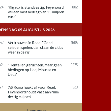
:24
802
'Rigaux is standvastig: Feyenoord
wil een vast bedrag van 33 miljoen
euro'
ENSDAG 05 AUGUSTUS 2026
:47
1605
Vertrouwen in Read: ''Goed
seizoen spelen, dan staan de clubs
weer in de rij''
42
3375
'Tientallen geruchten, maar geen
biedingen op Hadj Moussa en
Ueda'
47
1523
'AS Roma haakt af voor Read:
Feyenoord houdt vast aan ruim
dertig miljoen'
Lees meer