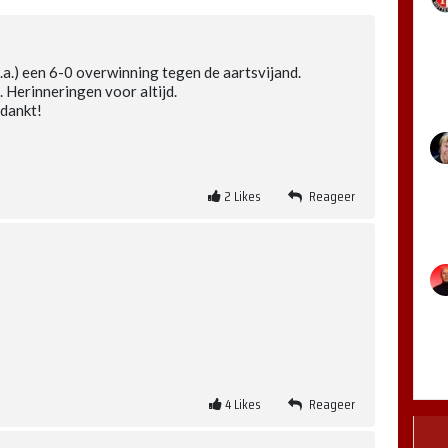
.a.) een 6-0 overwinning tegen de aartsvijand.
 Herinneringen voor altijd.
edankt!
2
Likes
Reageer
4
Likes
Reageer