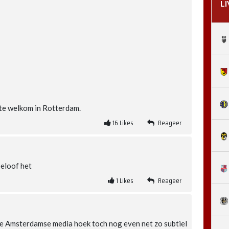
L
rte welkom in Rotterdam.
16
Likes
Reageer
beloof het
1
Likes
Reageer
t de Amsterdamse media hoek toch nog even net zo subtiel