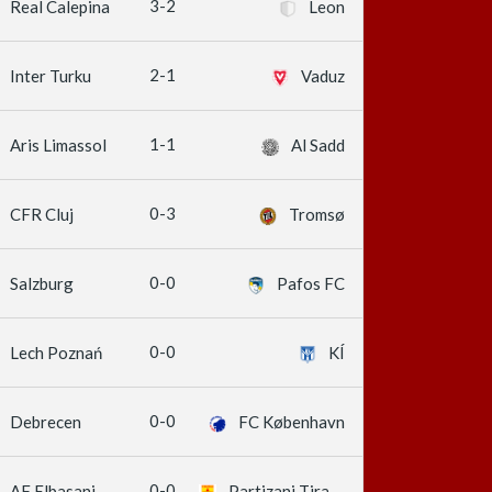
3-2
Real Calepina
Leon
2-1
Inter Turku
Vaduz
1-1
Aris Limassol
Al Sadd
0-3
CFR Cluj
Tromsø
0-0
Salzburg
Pafos FC
0-0
Lech Poznań
KÍ
0-0
Debrecen
FC København
0-0
AF Elbasani
Partizani Tirana