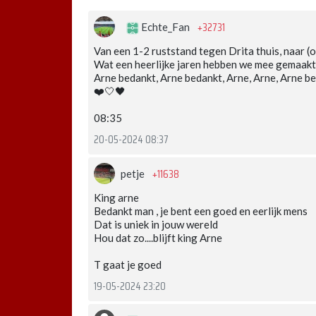
+32731
Echte_Fan
Van een 1-2 ruststand tegen Drita thuis, naar (o
Wat een heerlijke jaren hebben we mee gemaakt.
Arne bedankt, Arne bedankt, Arne, Arne, Arne b
❤️🤍🖤
08:35
20-05-2024 08:37
+11638
petje
King arne
Bedankt man , je bent een goed en eerlijk mens
Dat is uniek in jouw wereld
Hou dat zo....blijft king Arne
T gaat je goed
19-05-2024 23:20