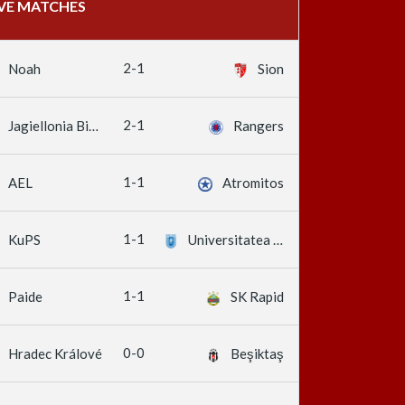
IVE MATCHES
2-1
Noah
Sion
2-1
Jagiellonia Białystok
Rangers
1-1
AEL
Atromitos
1-1
KuPS
Universitatea Craiova
1-1
Paide
SK Rapid
0-0
Hradec Králové
Beşiktaş