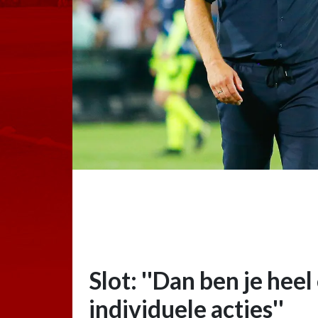
Slot: ''Dan ben je heel
individuele acties''