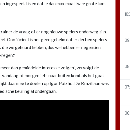
ven ingespeeld is en dat je dan maximaal twee grote kans
10:
rainer de vraag of er nog nieuwe spelers onderweg zijn.
eel. Onofficieel is het geen geheim dat er dertien spelers
09
rs die we gehuurd hebben, dus we hebben er negentien
regen.''
08
et meer dan gemiddelde interesse volgen'', vervolgt de
t er vandaag of morgen iets naar buiten komt als het gaat
lijkt daarmee te doelen op Igor Paixão. De Braziliaan was
07
edische keuring al ondergaan.
06