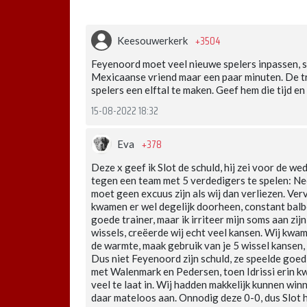
+3504
Keesouwerkerk
Feyenoord moet veel nieuwe spelers inpassen,
Mexicaanse vriend maar een paar minuten. De tr
spelers een elftal te maken. Geef hem die tijd en 
15-08-2022 18:32
+378
Eva
Deze x geef ik Slot de schuld, hij zei voor de we
tegen een team met 5 verdedigers te spelen: Ne
moet geen excuus zijn als wij dan verliezen. Ver
kwamen er wel degelijk doorheen, constant balbez
goede trainer, maar ik irriteer mijn soms aan zijn
wissels, creëerde wij echt veel kansen. Wij kw
de warmte, maak gebruik van je 5 wissel kansen,
Dus niet Feyenoord zijn schuld, ze speelde goed
met Walenmark en Pedersen, toen Idrissi erin k
veel te laat in. Wij hadden makkelijk kunnen winne
daar mateloos aan. Onnodig deze 0-0, dus Slot hoo