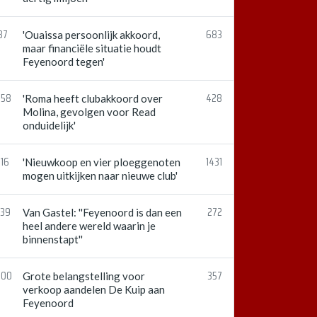
37
683
'Ouaissa persoonlijk akkoord,
maar financiële situatie houdt
Feyenoord tegen'
:58
428
'Roma heeft clubakkoord over
Molina, gevolgen voor Read
onduidelijk'
:16
1431
'Nieuwkoop en vier ploeggenoten
mogen uitkijken naar nieuwe club'
:39
272
Van Gastel: ''Feyenoord is dan een
heel andere wereld waarin je
binnenstapt''
:00
357
Grote belangstelling voor
verkoop aandelen De Kuip aan
Feyenoord