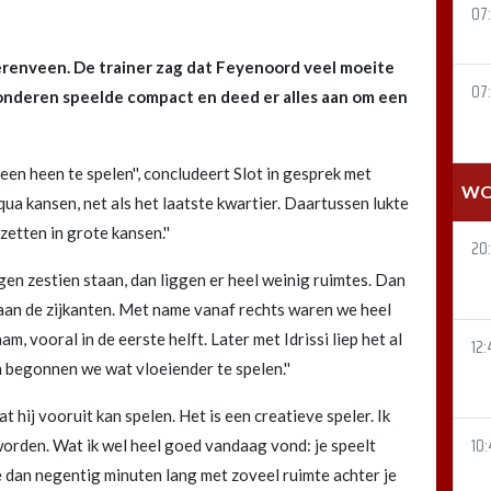
07
erenveen. De trainer zag dat Feyenoord veel moeite
07
onderen speelde compact en deed er alles aan om een
en heen te spelen'', concludeert Slot in gesprek met
WO
g qua kansen, net als het laatste kwartier. Daartussen lukte
etten in grote kansen.''
20
gen zestien staan, dan liggen er heel weinig ruimtes. Dan
s aan de zijkanten. Met name vanaf rechts waren we heel
, vooral in de eerste helft. Later met Idrissi liep het al
12:
 begonnen we wat vloeiender te spelen.''
t hij vooruit kan spelen. Het is een creatieve speler. Ik
10:
te worden. Wat ik wel heel goed vandaag vond: je speelt
e dan negentig minuten lang met zoveel ruimte achter je