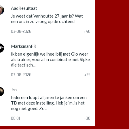
AadResultaat
Je weet dat Vanhoutte 27 jaar is? Wat
een onzin zo vroeg op de ochtend
03-08-2026
+40
MarksmanFR
Ik ben eigenlijk wel heel blij met Gio weer
als trainer, vooral in combinatie met Sipke
die tactisch...
03-08-2026
+35
Jrn
Iedereen loopt al jaren te janken om een
TD met deze instelling. Heb je ‘m, is het
nog niet goed. Zo...
08:01
+30