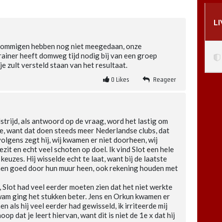
L
 sommigen hebben nog niet meegedaan, onze
ainer heeft domweg tijd nodig bij van een groep
je zult versteld staan van het resultaat.
0
Likes
Reageer
dstrijd, als antwoord op de vraag, word het lastig om
e, want dat doen steeds meer Nederlandse clubs, dat
volgens zegt hij, wij kwamen er niet doorheen, wij
it en echt veel schoten op doel. Ik vind Slot een hele
 keuzes. Hij wisselde echt te laat, want bij de laatste
amen goed door hun muur heen, ook rekening houden met
, Slot had veel eerder moeten zien dat het niet werkte
wam ging het stukken beter. Jens en Orkun kwamen er
n als hij veel eerder had gewisseld, ik irriteerde mij
p dat je leert hiervan, want dit is niet de 1e x dat hij