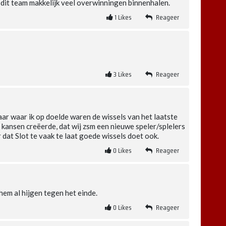
 dit team makkelijk veel overwinningen binnenhalen.
1
Likes
Reageer
3
Likes
Reageer
ar waar ik op doelde waren de wissels van het laatste
r kansen creëerde, dat wij zsm een nieuwe speler/splelers
 dat Slot te vaak te laat goede wissels doet ook.
0
Likes
Reageer
 hem al hijgen tegen het einde.
0
Likes
Reageer