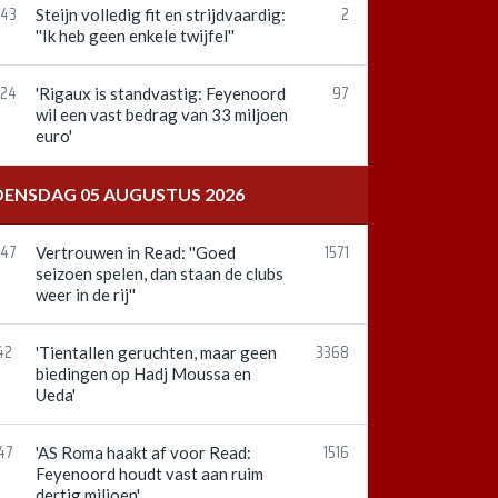
:43
2
Steijn volledig fit en strijdvaardig:
''Ik heb geen enkele twijfel''
:24
97
'Rigaux is standvastig: Feyenoord
wil een vast bedrag van 33 miljoen
euro'
ENSDAG 05 AUGUSTUS 2026
:47
1571
Vertrouwen in Read: ''Goed
seizoen spelen, dan staan de clubs
weer in de rij''
42
3368
'Tientallen geruchten, maar geen
biedingen op Hadj Moussa en
Ueda'
47
1516
'AS Roma haakt af voor Read:
Feyenoord houdt vast aan ruim
dertig miljoen'