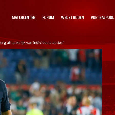
MATCHCENTER
FORUM
WEDSTRIJDEN
VOETBALPOOL
 erg afhankelijk van individuele acties''