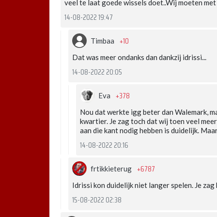
veel te laat goede wissels doet..Wij moeten met
14-08-2022 19:47
+10
Timbaa
Dat was meer ondanks dan dankzij idrissi...
14-08-2022 20:05
+378
Eva
Nou dat werkte igg beter dan Walemark, ma
kwartier. Je zag toch dat wij toen veel mee
aan die kant nodig hebben is duidelijk. Maar
14-08-2022 20:16
+6787
frtikkieterug
Idrissi kon duidelijk niet langer spelen. Je zag
15-08-2022 02:38