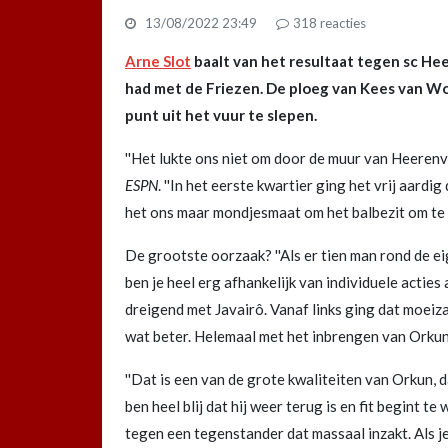
13/08/2022 23:49
318
reacties
Arne Slot
baalt van het resultaat tegen sc He
had met de Friezen. De ploeg van Kees van W
punt uit het vuur te slepen.
''Het lukte ons niet om door de muur van Heerenve
ESPN
. ''In het eerste kwartier ging het vrij aardi
het ons maar mondjesmaat om het balbezit om te z
De grootste oorzaak? ''Als er tien man rond de ei
ben je heel erg afhankelijk van individuele actie
dreigend met Javairô. Vanaf links ging dat moeizaam
wat beter. Helemaal met het inbrengen van Orkun
''Dat is een van de grote kwaliteiten van Orkun, da
ben heel blij dat hij weer terug is en fit begint 
tegen een tegenstander dat massaal inzakt. Als j