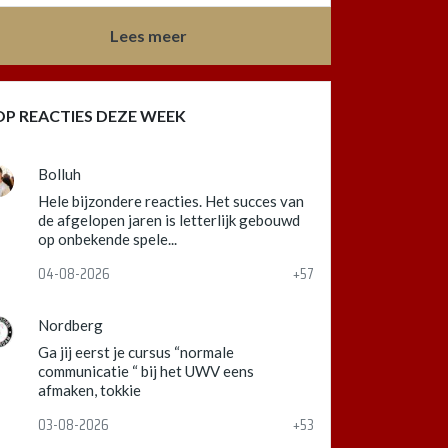
Lees meer
OP REACTIES DEZE WEEK
Bolluh
Hele bijzondere reacties. Het succes van
de afgelopen jaren is letterlijk gebouwd
op onbekende spele...
04-08-2026
+57
Nordberg
Ga jij eerst je cursus “normale
communicatie “ bij het UWV eens
afmaken, tokkie
03-08-2026
+53