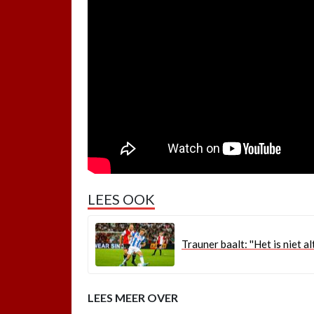
LEES OOK
Trauner baalt: ''Het is niet al
LEES MEER OVER