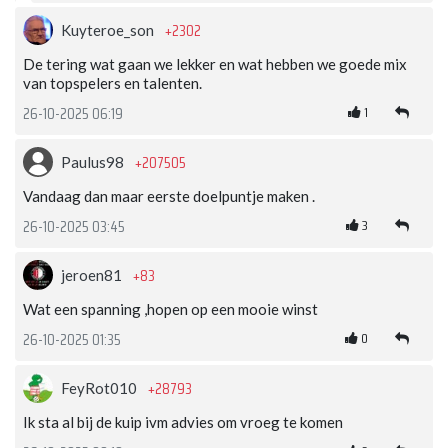
+2302
Kuyteroe_son
De tering wat gaan we lekker en wat hebben we goede mix
van topspelers en talenten.
1
26-10-2025 06:19
+207505
Paulus98
Vandaag dan maar eerste doelpuntje maken .
3
26-10-2025 03:45
+83
jeroen81
Wat een spanning ,hopen op een mooie winst
0
26-10-2025 01:35
+28793
FeyRot010
Ik sta al bij de kuip ivm advies om vroeg te komen