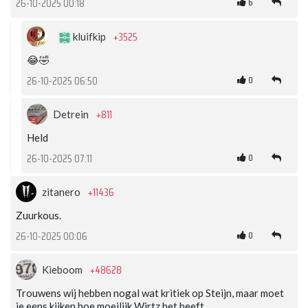
6
26-10-2025 00:18
+3525
kluifkip
😂🤣
0
26-10-2025 06:50
+811
Detrein
Held
0
26-10-2025 07:11
+11436
zitanero
Zuurkous.
0
26-10-2025 00:06
+48628
Kieboom
Trouwens wij hebben nogal wat kritiek op Steijn, maar moet
je eens kijken hoe moeilijk Wirtz het heeft.