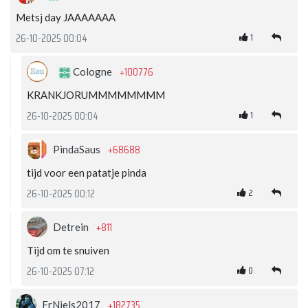
Metsj day JAAAAAAA
1
26-10-2025 00:04
+100776
Cologne
KRANKJORUMMMMMMMM
1
26-10-2025 00:04
+68688
PindaSaus
tijd voor een patatje pinda
2
26-10-2025 00:12
+811
Detrein
Tijd om te snuiven
0
26-10-2025 07:12
+182735
FrNiels2017