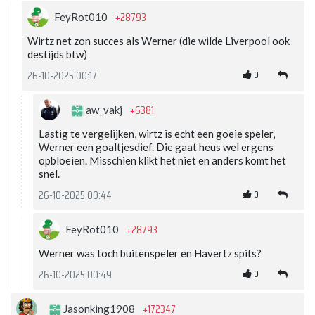
+28793
FeyRot010
Wirtz net zon succes als Werner (die wilde Liverpool ook
destijds btw)
0
26-10-2025 00:17
+6381
aw_vakj
Lastig te vergelijken, wirtz is echt een goeie speler,
Werner een goaltjesdief. Die gaat heus wel ergens
opbloeien. Misschien klikt het niet en anders komt het
snel.
0
26-10-2025 00:44
+28793
FeyRot010
Werner was toch buitenspeler en Havertz spits?
0
26-10-2025 00:49
+172347
Jasonking1908