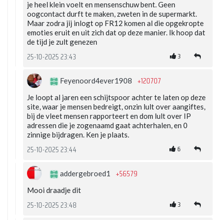
je heel klein voelt en mensenschuw bent. Geen
oogcontact durft te maken, zweten in de supermarkt.
Maar zodra jij inlogt op FR12 komen al die opgekropte
emoties eruit en uit zich dat op deze manier. Ik hoop dat
de tijd je zult genezen
3
25-10-2025 23:43
+120707
Feyenoord4ever1908
Je loopt al jaren een schijtspoor achter te laten op deze
site, waar je mensen bedreigt, onzin lult over aangiftes,
bij de vleet mensen rapporteert en dom lult over IP
adressen die je zogenaamd gaat achterhalen, en 0
zinnige bijdragen. Ken je plaats.
6
25-10-2025 23:44
+56579
addergebroed1
Mooi draadje dit
3
25-10-2025 23:48