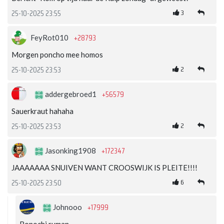
3
25-10-2025 23:55
+28793
FeyRot010
Morgen poncho mee homos
2
25-10-2025 23:53
+56579
addergebroed1
Sauerkraut hahaha
2
25-10-2025 23:53
+172347
Jasonking1908
JAAAAAAA SNUIVEN WANT CROOSWIJK IS PLEITE!!!!
6
25-10-2025 23:50
+17999
Johnooo