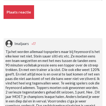
Plaats reactie
+17
Imaljaars
Tja het worden allemaal topspelers maar bij feyenoord is het
elke keer net niet. Stein sauer sliti etc etc. Ze moeten eens
een team wegzetten en met het mes tussen de tanden eens
90 minuten vollebak pressie eens een topper over de streep
trekken. En met een trainer a la slot. Die ook elke weet 120%
geeft. En niet altijd moe is en overal te laat komen of net een
paas die niet aan komt of net die kans weer niet verzilverd. Ik
vind het heel erg tegenvallen weer. Te weinig spelers ook die
feyenoord ademen. Toppers moeten ook gewonnen worden.
2 serieuze tegenstanders gehad dit seizoen, 1 punt. Nee . Dit
jaar MOET je champions leaque halen. Anders beland je weer
in een diep dal en in verval. Voorrondes cl ga je weer
roemloos onderuit. Dus rechtstreekse plaatsing is vereist