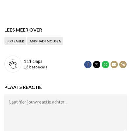
LEES MEER OVER
LEO SAUER
ANIS HADJ MOUSSA
111
claps
Delen op Facebook
Delen op Twitter
Delen op Wha
Delen vi
Dele
13 bezoekers
PLAATS REACTIE