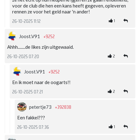
voor de club die hen een kans heeft gegeven, opleveren
rennen ze voor het geld naar 'n ander!
1
26-10-2025 11:12
+9252
Joost.V91
Ahhh........de likes zijn uitgewaaid.
2
26-10-2025 07:20
+9252
Joost.V91
En ik moet naar de oogarts!!
2
26-10-2025 07:21
+392838
petertje73
Een fakkel???
1
26-10-2025 07:36