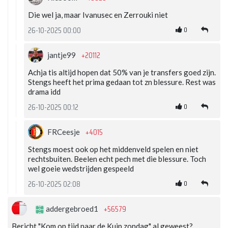
Die wel ja, maar Ivanusec en Zerrouki niet
0
26-10-2025 00:00
+20112
jantje99
Achja tis altijd hopen dat 50% van je transfers goed zijn.
Stengs heeft het prima gedaan tot zn blessure. Rest was
drama idd
0
26-10-2025 00:12
+4015
FRCeesje
Stengs moest ook op het middenveld spelen en niet
rechtsbuiten. Beelen echt pech met die blessure. Toch
wel goeie wedstrijden gespeeld
0
26-10-2025 02:08
+56579
addergebroed1
Bericht "Kom op tijd naar de Kuip zondag" al geweest?