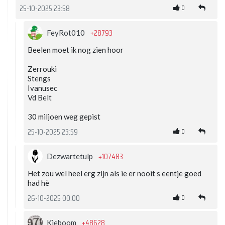
0
25-10-2025 23:58
+28793
FeyRot010
Beelen moet ik nog zien hoor
Zerrouki
Stengs
Ivanusec
Vd Belt
30 miljoen weg gepist
0
25-10-2025 23:59
+107483
Dezwartetulp
Het zou wel heel erg zijn als ie er nooit s eentje goed
had hè
0
26-10-2025 00:00
+48628
Kieboom