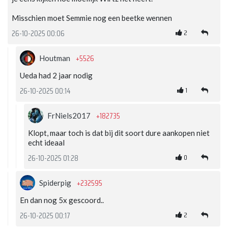
Misschien moet Semmie nog een beetke wennen
2
26-10-2025 00:06
+5526
Houtman
Ueda had 2 jaar nodig
1
26-10-2025 00:14
+182735
FrNiels2017
Klopt, maar toch is dat bij dit soort dure aankopen niet
echt ideaal
0
26-10-2025 01:28
+232595
Spiderpig
En dan nog 5x gescoord..
2
26-10-2025 00:17