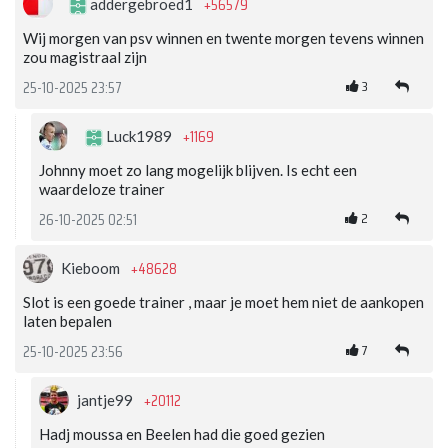
+56579
addergebroed1
Wij morgen van psv winnen en twente morgen tevens winnen
zou magistraal zijn
3
25-10-2025 23:57
+1169
Luck1989
Johnny moet zo lang mogelijk blijven. Is echt een
waardeloze trainer
2
26-10-2025 02:51
+48628
Kieboom
Slot is een goede trainer , maar je moet hem niet de aankopen
laten bepalen
7
25-10-2025 23:56
+20112
jantje99
Hadj moussa en Beelen had die goed gezien