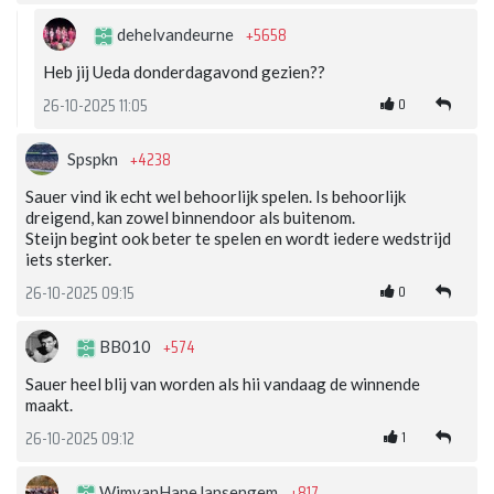
+5658
dehelvandeurne
Heb jij Ueda donderdagavond gezien??
0
26-10-2025 11:05
+4238
Spspkn
Sauer vind ik echt wel behoorlijk spelen. Is behoorlijk
dreigend, kan zowel binnendoor als buitenom.
Steijn begint ook beter te spelen en wordt iedere wedstrijd
iets sterker.
0
26-10-2025 09:15
+574
BB010
Sauer heel blij van worden als hii vandaag de winnende
maakt.
1
26-10-2025 09:12
+817
WimvanHaneJansengem