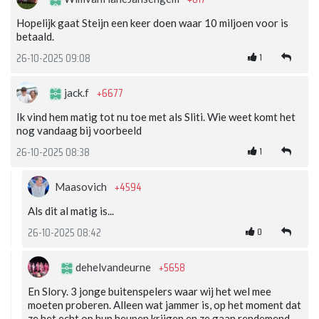
Hopelijk gaat Steijn een keer doen waar 10 miljoen voor is
betaald.
1
26-10-2025 09:08
+6677
jack.f
Ik vind hem matig tot nu toe met als Sliti. Wie weet komt het
nog vandaag bij voorbeeld
1
26-10-2025 08:38
+4594
Maasovich
Als dit al matig is...
0
26-10-2025 08:42
+5658
dehelvandeurne
En Slory. 3 jonge buitenspelers waar wij het wel mee
moeten proberen. Alleen wat jammer is, op het moment dat
ze het echt op hun heupen krijgen en ze gaan rendemend,