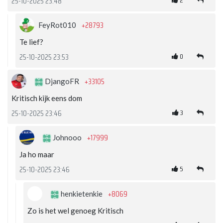
2
25-10-2025 23:48
+28793
FeyRot010
Te lief?
0
25-10-2025 23:53
+33105
DjangoFR
Kritisch kijk eens dom
3
25-10-2025 23:46
+17999
Johnooo
Ja ho maar
5
25-10-2025 23:46
+8069
henkietenkie
Zo is het wel genoeg Kritisch