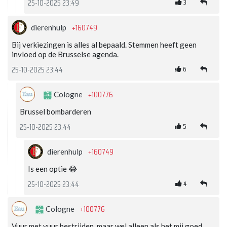
3
25-10-2025 23:49
+160749
dierenhulp
Bij verkiezingen is alles al bepaald. Stemmen heeft geen
invloed op de Brusselse agenda.
6
25-10-2025 23:44
+100776
Cologne
Brussel bombarderen
5
25-10-2025 23:44
+160749
dierenhulp
Is een optie 😂
4
25-10-2025 23:44
+100776
Cologne
Vuur met vuur bestrijden, maar wel alleen als het mij goed