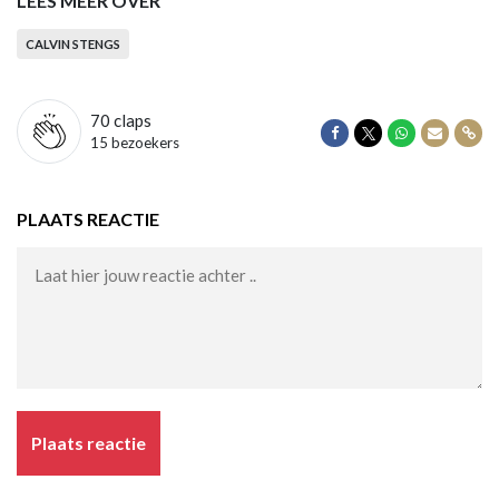
LEES MEER OVER
CALVIN STENGS
70
claps
Delen op Facebook
Delen op Twitter
Delen op Wha
Delen vi
Dele
15 bezoekers
PLAATS REACTIE
Plaats reactie