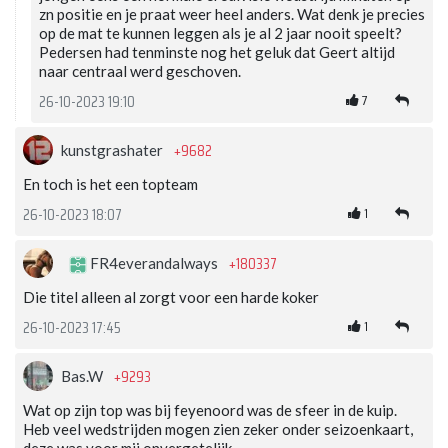
zn positie en je praat weer heel anders. Wat denk je precies
op de mat te kunnen leggen als je al 2 jaar nooit speelt?
Pedersen had tenminste nog het geluk dat Geert altijd
naar centraal werd geschoven.
7
26-10-2023 19:10
+9682
kunstgrashater
En toch is het een topteam
1
26-10-2023 18:07
+180337
FR4everandalways
Die titel alleen al zorgt voor een harde koker
1
26-10-2023 17:45
+9293
Bas.W
Wat op zijn top was bij feyenoord was de sfeer in de kuip.
Heb veel wedstrijden mogen zien zeker onder seizoenkaart,