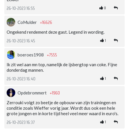
0
26-10-2023 16:55
+16626
CoMulder
Ongekend rendement deze gast. Legend in wording.
1
26-10-2023 16:45
+7555
boeroes1908
Ik zit wel aan mn top, namelijk de ijsbergtop van coke. Fijne
donderdag mannen.
1
26-10-2023 16:40
+1960
Opdebrommert
Zerrouki volgt zo beetje de opbouw van zijn trainingen en
conditie zoals Wieffer vorig jaar. Wordt dus ook een hele
grote jongen en in korte tijd heel veel meer waard in euro's.
1
26-10-2023 16:37