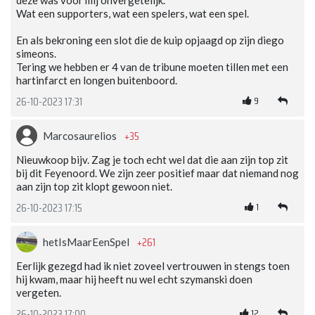
deze was voor mij onvergetelijk.
Wat een supporters, wat een spelers, wat een spel.
En als bekroning een slot die de kuip opjaagd op zijn diego
simeons.
Tering we hebben er 4 van de tribune moeten tillen met een
hartinfarct en longen buitenboord.
9
26-10-2023 17:31
+35
Marcosaurelios
Nieuwkoop bijv. Zag je toch echt wel dat die aan zijn top zit
bij dit Feyenoord. We zijn zeer positief maar dat niemand nog
aan zijn top zit klopt gewoon niet.
1
26-10-2023 17:15
+261
hetIsMaarEenSpel
Eerlijk gezegd had ik niet zoveel vertrouwen in stengs toen
hij kwam, maar hij heeft nu wel echt szymanski doen
vergeten.
12
26-10-2023 17:00