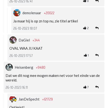
0
26-10-2023 16:41
+20022
demolenaar
Ja maar hij is op zn top nu, zie titel artikel
2
26-10-2023 18:07
+344
DaGiel
OVAL WAA JIJ KAAT
1
26-10-2023 17:57
+9480
Heisenberg
Dat we dit nog mee mogen maken net voor het einde van de
wereld.
7
26-10-2023 16:11
+121729
JanDeSpecht
Optimist!