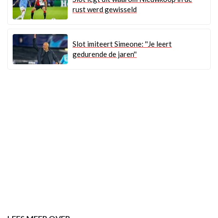
rust werd gewisseld
Slot imiteert Simeone: ''Je leert
gedurende de jaren''