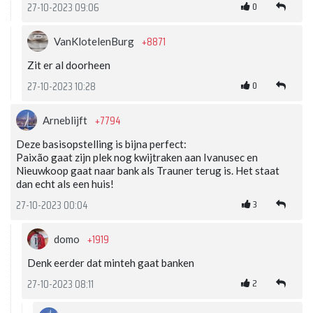
0
27-10-2023 09:06
+8871
VanKlotelenBurg
Zit er al doorheen
0
27-10-2023 10:28
+7794
Arneblijft
Deze basisopstelling is bijna perfect:
Paixão gaat zijn plek nog kwijtraken aan Ivanusec en
Nieuwkoop gaat naar bank als Trauner terug is. Het staat
dan echt als een huis!
3
27-10-2023 00:04
+1919
domo
Denk eerder dat minteh gaat banken
2
27-10-2023 08:11