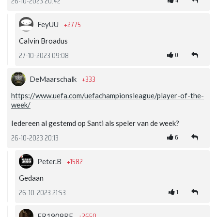
4
26-10-2023 20:42
+2775
FeyUU
Calvin Broadus
0
27-10-2023 09:08
+333
DeMaarschalk
https://www.uefa.com/uefachampionsleague/player-of-the-
week/
Iedereen al gestemd op Santi als speler van de week?
6
26-10-2023 20:13
+1582
Peter.B
Gedaan
1
26-10-2023 21:53
+2650
FR1908RF