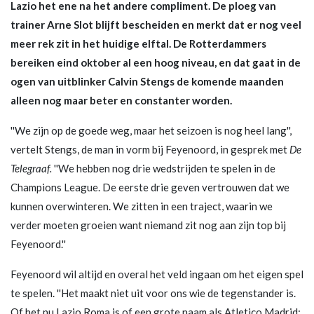
Lazio het ene na het andere compliment. De ploeg van
trainer Arne Slot blijft bescheiden en merkt dat er nog veel
meer rek zit in het huidige elftal. De Rotterdammers
bereiken eind oktober al een hoog niveau, en dat gaat in de
ogen van uitblinker Calvin Stengs de komende maanden
alleen nog maar beter en constanter worden.
''We zijn op de goede weg, maar het seizoen is nog heel lang'',
vertelt Stengs, de man in vorm bij Feyenoord, in gesprek met
De
Telegraaf.
''We hebben nog drie wedstrijden te spelen in de
Champions League. De eerste drie geven vertrouwen dat we
kunnen overwinteren. We zitten in een traject, waarin we
verder moeten groeien want niemand zit nog aan zijn top bij
Feyenoord.''
Feyenoord wil altijd en overal het veld ingaan om het eigen spel
te spelen. ''Het maakt niet uit voor ons wie de tegenstander is.
Of het nu Lazio Roma is of een grote naam als Atletico Madrid;