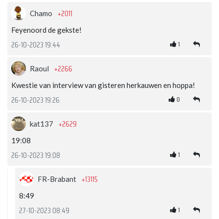
+2011
Chamo
Feyenoord de gekste!
1
26-10-2023 19:44
+2266
Raoul
Kwestie van interview van gisteren herkauwen en hoppa!
0
26-10-2023 19:26
+2629
kat137
19:08
1
26-10-2023 19:08
+13115
FR-Brabant
8:49
1
27-10-2023 08:49