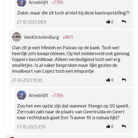
+7794
Arneblijft
Zeker, maar die zit toch al niet bij deze basisopstelling?!
0
27-10-2023 09:11
+8871
VanKlotelenBurg
Dan zit je met Minteh en Paixao op de bank. Toch wel
heerlijk zo'n luxeprobleem. Op het middenveld ook genoeg
toppers beschikbaar. Alleen verdedigend toch wel erg
smalletjes. Is al vaker besproken maar lijkt gezien de
invalbeurt van Lopez toch een minpuntje
0
27-10-2023 10:30
+7794
Arneblijft
Zou het een optie zijn dat wanneer Stengs op 10 speelt,
Zerrouki zakt naar de plaats van Geertruida en Geert
naar rechtsback gaat (tot Trauner fit is natuurlijk)?
0
27-10-2023 11:35