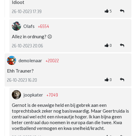
Idioot
5
26-10-2023 17:39
+6554
Olafs
Allez in ordnung? ☹️
0
26-10-2023 20:06
+20022
demolenaar
Ehh Trauner?
0
26-10-2023 16:20
+7049
joopkater
Gernot is de eeuwige held en bij gebrek aan een
toprechtsback zeker nog basiswaardig. Maar Geertruida is
centraal wel echt een niveautje hoger. Ik kan bijna geen
beter centraal duo noemen in europa dan die twee. Kwa
voetballend vermogen en kwa snelheid/kracht.