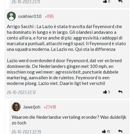
0
26-10-2023 23:11
+1195
ookhier010
Arrigo Sacchi : La Lazio è stata travolta dal Feyenoord che
ha dominato in lungo e in largo. Gli olandesi andavano a
cento all’ora, e forse anche di più: aggressività, raddoppi di
marcatura puntuali, attacchi negli spazi. Il Feyenoord è stato
una squadra moderna. La Lazio no. Qui sta la differenza
Lazio werd overdonderd door Feyenoord, dat ver en breed
domineerde. De Nederlanders gingen met 100 mph, en
misschien nog wel meer: agressiviteit, punctuele dubbele
markering, aanvallen in de ruimtes. Feyenoord is een
moderne ploeg. Lazio niet. Daarin ligt het verschil
5
26-10-2023 22:12
+27418
Jaweljoh
Waarom die Nederlandse vertaling eronder? Was duidelijk
zo toch
10
26-10-2023 22:19