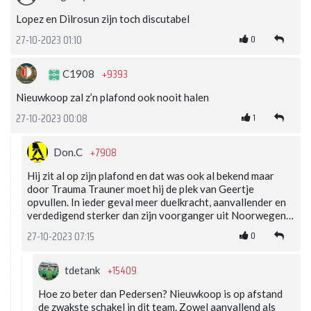
Lopez en Dilrosun zijn toch discutabel
0
27-10-2023 01:10
+9393
C1908
Nieuwkoop zal z’n plafond ook nooit halen
1
27-10-2023 00:08
+7908
Don.C
Hij zit al op zijn plafond en dat was ook al bekend maar
door Trauma Trauner moet hij de plek van Geertje
opvullen. In ieder geval meer duelkracht, aanvallender en
verdedigend sterker dan zijn voorganger uit Noorwegen…
0
27-10-2023 07:15
+15409
tdetank
Hoe zo beter dan Pedersen? Nieuwkoop is op afstand
de zwakste schakel in dit team. Zowel aanvallend als