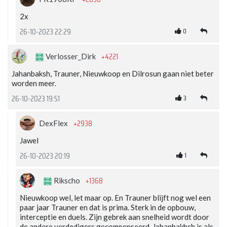
2x
0
26-10-2023 22:29
+4221
Verlosser_Dirk
Jahanbaksh, Trauner, Nieuwkoop en Dilrosun gaan niet beter
worden meer.
3
26-10-2023 19:51
+2938
DexFlex
Jawel
1
26-10-2023 20:19
+1368
Rikscho
Nieuwkoop wel, let maar op. En Trauner blijft nog wel een
paar jaar Trauner en dat is prima. Sterk in de opbouw,
interceptie en duels. Zijn gebrek aan snelheid wordt door
de andere verdedigers gecompenseerd. Jahanbakhsh is als