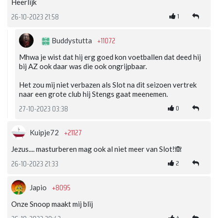
Heerlijk
1
26-10-2023 21:58
+11072
Buddystutta
Mhwa je wist dat hij erg goed kon voetballen dat deed hij
bij AZ ook daar was die ook ongrijpbaar.
Het zou mij niet verbazen als Slot na dit seizoen vertrek
naar een grote club hij Stengs gaat meenemen.
0
27-10-2023 03:38
+21127
Kuipje72
Jezus.... masturberen mag ook al niet meer van Slot!🙈
2
26-10-2023 21:33
+8095
Japio
Onze Snoop maakt mij blij