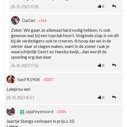
6
26-10-2023 17:05
+344
DaGiel
Zeker. We gaan ze allemaal hard nodig hebben. Is ook
gewoon wat bij een topclub hoort. Volgende stap is om dit
bij de verdedigers ook te creeren. Ik hoop dat we in de
winter daar al slagen maken, want in de zomer raak je
waarschijnlijk Geert en Hancko kwijt....dan wordt de
spoeling erg dun daar
0
26-10-2023 17:56
+10017
SanFR1908
Lamprou wel
0
26-10-2023 16:57
+1084
JajaFeyenoord
Jaartje Stengs verkopen in prijs x 10.
Lekker