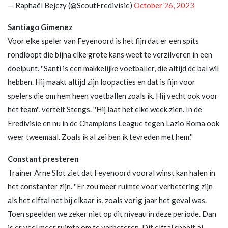
— Raphaël Bejczy (@ScoutEredivisie)
October 26, 2023
Santiago Gimenez
Voor elke speler van Feyenoord is het fijn dat er een spits
rondloopt die bijna elke grote kans weet te verzilveren in een
doelpunt. ''Santi is een makkelijke voetballer, die altijd de bal wil
hebben. Hij maakt altijd zijn loopacties en dat is fijn voor
spelers die om hem heen voetballen zoals ik. Hij vecht ook voor
het team'', vertelt Stengs. ''Hij laat het elke week zien. In de
Eredivisie en nu in de Champions League tegen Lazio Roma ook
weer tweemaal. Zoals ik al zei ben ik tevreden met hem.''
Constant presteren
Trainer Arne Slot ziet dat Feyenoord vooral winst kan halen in
het constanter zijn. ''Er zou meer ruimte voor verbetering zijn
als het elftal net bij elkaar is, zoals vorig jaar het geval was.
Toen speelden we zeker niet op dit niveau in deze periode. Dan
is er veel meer ruimte om te verbeteren. Dit elftal speelt al