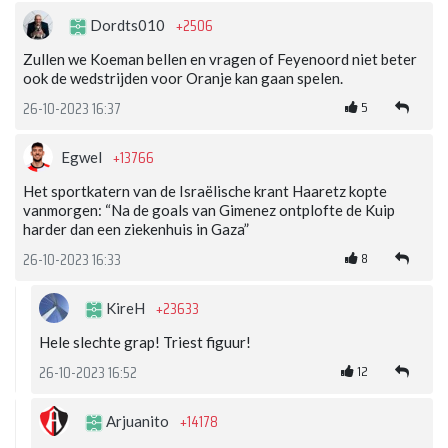
+2506
Dordts010
Zullen we Koeman bellen en vragen of Feyenoord niet beter
ook de wedstrijden voor Oranje kan gaan spelen.
5
26-10-2023 16:37
+13766
Egwel
Het sportkatern van de Israëlische krant Haaretz kopte
vanmorgen: “Na de goals van Gimenez ontplofte de Kuip
harder dan een ziekenhuis in Gaza”
8
26-10-2023 16:33
+23633
KireH
Hele slechte grap! Triest figuur!
12
26-10-2023 16:52
+14178
Arjuanito