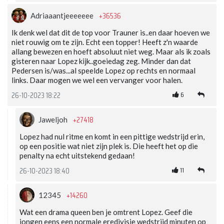
+36536
Adriaaantjeeeeeee
Ik denk wel dat dit de top voor Trauner is..en daar hoeven we
niet rouwig om te zijn. Echt een topper! Heeft z'n waarde
allang bewezen en hoeft absoluut niet weg. Maar als ik zoals
gisteren naar Lopez kijk..goeiedag zeg. Minder dan dat
Pedersen is/was...al speelde Lopez op rechts en normaal
links. Daar mogen we wel een vervanger voor halen.
6
26-10-2023 18:22
+27418
Jaweljoh
Lopez had nul ritme en komt in een pittige wedstrijd erin,
op een positie wat niet zijn plek is. Die heeft het op die
penalty na echt uitstekend gedaan!
11
26-10-2023 18:40
+14260
12345
Wat een drama queen ben je omtrent Lopez. Geef die
jongen eens een normale eredivisie wedstrijd minuten op