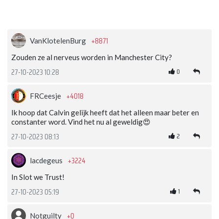
+8871
VanKlotelenBurg
Zouden ze al nerveus worden in Manchester City?
0
27-10-2023 10:28
+4018
FRCeesje
Ik hoop dat Calvin gelijk heeft dat het alleen maar beter en
constanter word. Vind het nu al geweldig😍
2
27-10-2023 08:13
+3224
lacdegeus
In Slot we Trust!
1
27-10-2023 05:19
+0
Notguilty