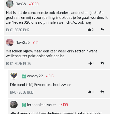
+9309
Bas.W
Het is dat de concurentie ook blunderd anders had je 5e 6e
gestaan, en mijn voorspelling is ook dat je 5e gaat worden. Ik
zie Nec en 020 ons nog inhalen wellicht Az ook nog
0
18-01-2026 19:17
+141
flow255
misschien bijlow maar een keer weer erin zetten ? want
wellenreuter pakt ook nooit een bal.
1
18-01-2026 19:06
+1016
woody22
Die band is bij Feyenoord heel zwaar
0
18-01-2026 19:13
+4109
lerenbalmetveter
alle 4 geen schuld, verdedigend zoveel fouten gemaakt