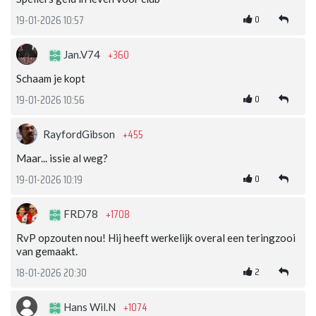
0
19-01-2026 10:57
+360
Jan.V74
Schaam je kopt
0
19-01-2026 10:56
+455
RayfordGibson
Maar... issie al weg?
0
19-01-2026 10:19
+1708
FRD78
RvP opzouten nou! Hij heeft werkelijk overal een teringzooi
van gemaakt.
2
18-01-2026 20:30
+1074
Hans Wil.N