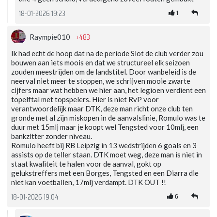
1
18-01-2026 19:23
+483
Raympie010
Ik had echt de hoop dat na de periode Slot de club verder zou
bouwen aan iets moois en dat we structureel elk seizoen
zouden meestrijden om de landstitel. Door wanbeleid is de
neerval niet meer te stoppen, we schrijven mooie zwarte
cijfers maar wat hebben we hier aan, het legioen verdient een
topelftal met topspelers. Hier is niet RvP voor
verantwoordelijk maar DTK, deze man richt onze club ten
gronde met al zijn miskopen in de aanvalslinie, Romulo was te
duur met 15mlj maar je koopt wel Tengsted voor 10mlj, een
bankzitter zonder niveau.
Romulo heeft bij RB Leipzig in 13 wedstrijden 6 goals en 3
assists op de teller staan. DTK moet weg, deze man is niet in
staat kwaliteit te halen voor de aanval, gokt op
gelukstreffers met een Borges, Tengsted en een Diarra die
niet kan voetballen, 17mlj verdampt. DTK OUT !!
6
18-01-2026 19:04