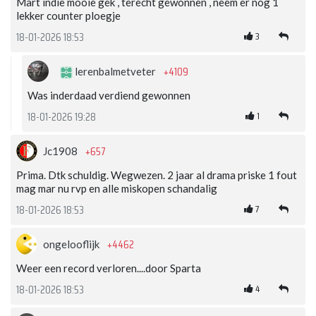
Mart indie mooie gek , terecht gewonnen , neem er nog 1
lekker counter ploegje
3
18-01-2026 18:53
+4109
lerenbalmetveter
Was inderdaad verdiend gewonnen
1
18-01-2026 19:28
+657
Jc1908
Prima. Dtk schuldig. Wegwezen. 2 jaar al drama priske 1 fout
mag mar nu rvp en alle miskopen schandalig
7
18-01-2026 18:53
+4462
ongelooflijk
Weer een record verloren....door Sparta
4
18-01-2026 18:53