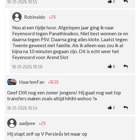
2
18-01-2026 18:55
+29
Robinaldo
Nou al een tijdje hoor. Afgelopen jaar ging ik naar
Feyenoord tegen Panathinaikos. Niet best wonnen ze en
daarna tegen PSV. Daarna ging alles klote. Laatst tegen
Twente geweest met familie. Als ik alleen was zou ik al
bijna na 10 minuten gegaan zijn. Dit is echt weer het
Feyenoord voor Arend Slot
0
18-01-2026 18:58
+1639
HaarlemFan
Geef DtK nog een zomer jongens! Hij gaat nog wat top
transfers maken zoals altijd hihihi wohoo 🦄
2
18-01-2026 18:54
+29
aadjeee
Hij stapt zelf op V Persie👍 let maar op