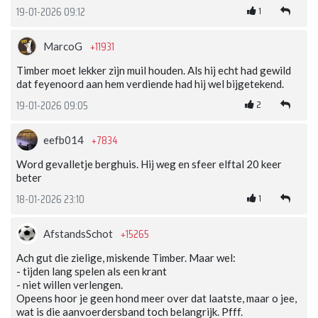
1
19-01-2026 09:12
+11931
MarcoG
Timber moet lekker zijn muil houden. Als hij echt had gewild
dat feyenoord aan hem verdiende had hij wel bijgetekend.
2
19-01-2026 09:05
+7834
eefb014
Word gevalletje berghuis. Hij weg en sfeer elftal 20 keer
beter
1
18-01-2026 23:10
+15265
AfstandsSchot
Ach gut die zielige, miskende Timber. Maar wel:
- tijden lang spelen als een krant
- niet willen verlengen.
Opeens hoor je geen hond meer over dat laatste, maar o jee,
wat is die aanvoerdersband toch belangrijk. Pfff.