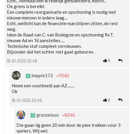
Echt... normaal ben ik redelijk genuanceerd, edoch...
De grens is bereikt.
Een complete reorganisatie en opschoning is nodig met
nieuwe mensen in iedere laag....
Echt, wellicht kan de financiele man blijven zitten, de rest
weg.
Idem de Raad van C, van Bodegom en opschoning RvT,
nieuwe Ad en Td aanstellen.....
Technische staf compleet vernieuwen.
Bijzonder dat het echter niet gaat gebeuren.
5
18-01-2026 20:48
+76582
beppie172
Neem een voorbeeld aan AZ........
Ok
2
18-01-2026 20:49
+16046
grenzeloos
Die gaan iig geen 20 mln door de plee trekken voor 3
spelers. Wij wel.