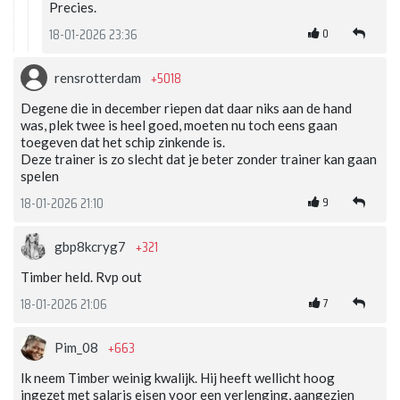
Precies.
0
18-01-2026 23:36
+5018
rensrotterdam
Degene die in december riepen dat daar niks aan de hand
was, plek twee is heel goed, moeten nu toch eens gaan
toegeven dat het schip zinkende is.
Deze trainer is zo slecht dat je beter zonder trainer kan gaan
spelen
9
18-01-2026 21:10
+321
gbp8kcryg7
Timber held. Rvp out
7
18-01-2026 21:06
+663
Pim_08
Ik neem Timber weinig kwalijk. Hij heeft wellicht hoog
ingezet met salaris eisen voor een verlenging, aangezien