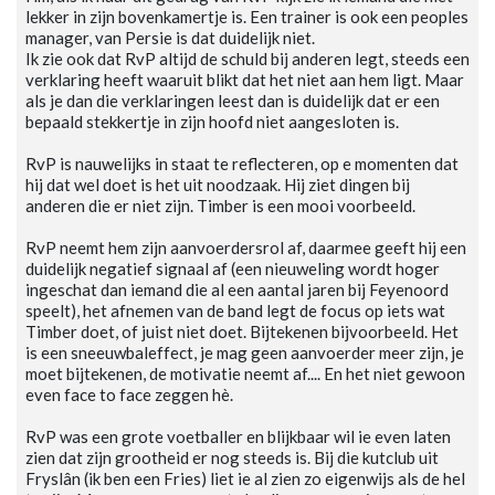
lekker in zijn bovenkamertje is. Een trainer is ook een peoples
manager, van Persie is dat duidelijk niet.
Ik zie ook dat RvP altijd de schuld bij anderen legt, steeds een
verklaring heeft waaruit blikt dat het niet aan hem ligt. Maar
als je dan die verklaringen leest dan is duidelijk dat er een
bepaald stekkertje in zijn hoofd niet aangesloten is.
RvP is nauwelijks in staat te reflecteren, op e momenten dat
hij dat wel doet is het uit noodzaak. Hij ziet dingen bij
anderen die er niet zijn. Timber is een mooi voorbeeld.
RvP neemt hem zijn aanvoerdersrol af, daarmee geeft hij een
duidelijk negatief signaal af (een nieuweling wordt hoger
ingeschat dan iemand die al een aantal jaren bij Feyenoord
speelt), het afnemen van de band legt de focus op iets wat
Timber doet, of juist niet doet. Bijtekenen bijvoorbeeld. Het
is een sneeuwbaleffect, je mag geen aanvoerder meer zijn, je
moet bijtekenen, de motivatie neemt af.... En het niet gewoon
even face to face zeggen hè.
RvP was een grote voetballer en blijkbaar wil ie even laten
zien dat zijn grootheid er nog steeds is. Bij die kutclub uit
Fryslân (ik ben een Fries) liet ie al zien zo eigenwijs als de hel