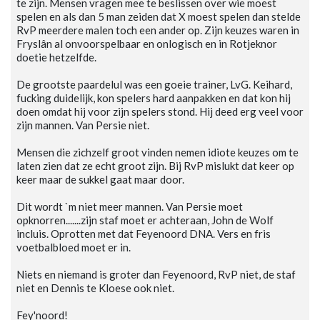
te zijn. Mensen vragen mee te beslissen over wie moest
spelen en als dan 5 man zeiden dat X moest spelen dan stelde
RvP meerdere malen toch een ander op. Zijn keuzes waren in
Fryslân al onvoorspelbaar en onlogisch en in Rotjeknor
doetie hetzelfde.
De grootste paardelul was een goeie trainer, LvG. Keihard,
fucking duidelijk, kon spelers hard aanpakken en dat kon hij
doen omdat hij voor zijn spelers stond. Hij deed erg veel voor
zijn mannen. Van Persie niet.
Mensen die zichzelf groot vinden nemen idiote keuzes om te
laten zien dat ze echt groot zijn. Bij RvP mislukt dat keer op
keer maar de sukkel gaat maar door.
Dit wordt `m niet meer mannen. Van Persie moet
opknorren.......zijn staf moet er achteraan, John de Wolf
incluis. Oprotten met dat Feyenoord DNA. Vers en fris
voetbalbloed moet er in.
Niets en niemand is groter dan Feyenoord, RvP niet, de staf
niet en Dennis te Kloese ook niet.
Fey'noord!