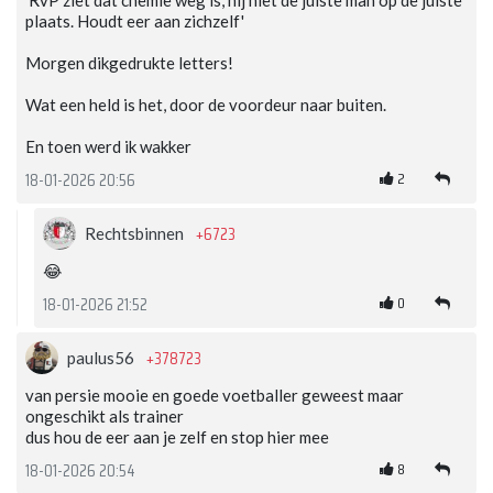
'RvP ziet dat chemie weg is, hij niet de juiste man op de juiste
plaats. Houdt eer aan zichzelf'
Morgen dikgedrukte letters!
Wat een held is het, door de voordeur naar buiten.
En toen werd ik wakker
2
18-01-2026 20:56
+6723
Rechtsbinnen
😂
0
18-01-2026 21:52
+378723
paulus56
van persie mooie en goede voetballer geweest maar
ongeschikt als trainer
dus hou de eer aan je zelf en stop hier mee
8
18-01-2026 20:54