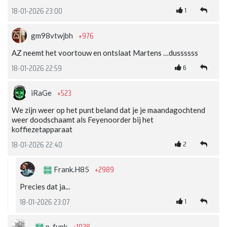
1
18-01-2026 23:00
+976
gm98vtwjbh
AZ neemt het voortouw en ontslaat Martens …dussssss
6
18-01-2026 22:59
+523
iRaGe
We zijn weer op het punt beland dat je je maandagochtend
weer doodschaamt als Feyenoorder bij het
koffiezetapparaat
2
18-01-2026 22:40
+2989
Frank.H85
Precies dat ja...
1
18-01-2026 23:07
p-funk