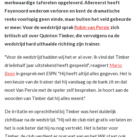
merkwaardige taferelen opgeleverd. Allereerst heeft
Feyenoord wederom verloren en kent de dramatische
reeks voorlopig geen einde, maar buiten het veld gebeurde
er meer. Voor de wedstrijd sprak
Robin van Persie
zich
kritisch uit over Quinten Timber, die vervolgens na de
wedstrijd hard uithaalde richting zijn trainer.
"Voor de wedstrijd hadden wij het er al over. Ik vind dat Timber
drieënhalf jaar uitstekend heeft gespeeld", reageert
Mario
Been
in gesprek met
ESPN
. "Hij heeft altijd alles gegeven. Het is
een keuze van de trainer dat hij vandaag op de bank zit en dat
moet Van Persie met de speler zelf bespreken. Je hoort aan de
woorden van Timber dat hij alles meent."
De irritatie en oprechtheid bij Timber was heel duidelijk
zichtbaar na de wedstrijd. "Hij wil de club niet gratis verlaten en
het is ook beter dat hij nu nog vertrekt. Het is beter voor
Timber, de club verdient er nog wat aan en het WK staat ook