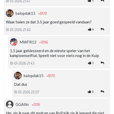
5
18-01-2026 21:47
+8170
balopdak15
Waar halen ze dat 3.5 jaar goed gespeeld vandaan?
4
18-01-2026 21:40
+1096
MWFR12
1,5 jaar geblesseerd en de minste speler van het
kampioenselftal. Speelt niet voor niets nog in de Kuip
3
18-01-2026 21:43
+8170
balopdak15
Dat dus
0
18-01-2026 22:07
+2016
GGAllin
Hm, als ik naar dit gedrag van RvP kijk zie ik iemand die niet