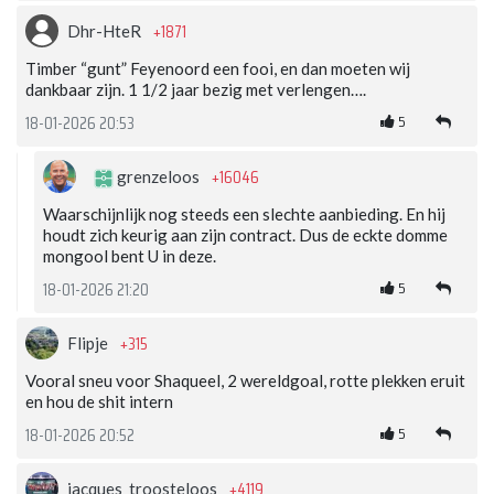
+1871
Dhr-HteR
Timber “gunt” Feyenoord een fooi, en dan moeten wij
dankbaar zijn. 1 1/2 jaar bezig met verlengen….
5
18-01-2026 20:53
+16046
grenzeloos
Waarschijnlijk nog steeds een slechte aanbieding. En hij
houdt zich keurig aan zijn contract. Dus de eckte domme
mongool bent U in deze.
5
18-01-2026 21:20
+315
Flipje
Vooral sneu voor Shaqueel, 2 wereldgoal, rotte plekken eruit
en hou de shit intern
5
18-01-2026 20:52
+4119
jacques_troosteloos