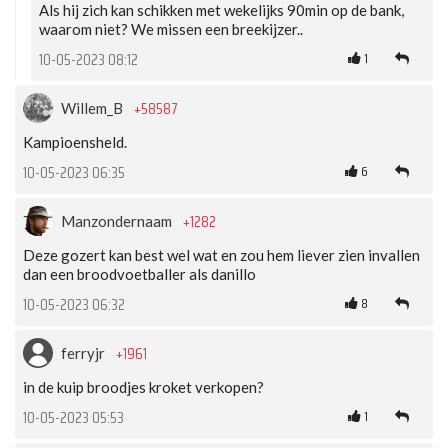
Als hij zich kan schikken met wekelijks 90min op de bank,
waarom niet? We missen een breekijzer..
1
10-05-2023 08:12
+58587
Willem_B
Kampioensheld.
6
10-05-2023 06:35
+1282
Manzondernaam
Deze gozert kan best wel wat en zou hem liever zien invallen
dan een broodvoetballer als danillo
8
10-05-2023 06:32
+1961
ferryjr
in de kuip broodjes kroket verkopen?
1
10-05-2023 05:53