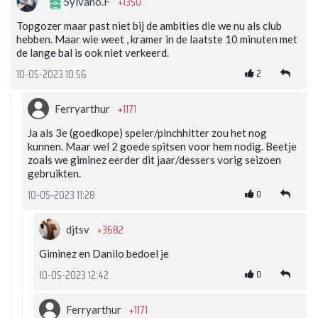
+1350
Sylvano.F
Topgozer maar past niet bij de ambities die we nu als club
hebben. Maar wie weet , kramer in de laatste 10 minuten met
de lange bal is ook niet verkeerd.
2
10-05-2023 10:56
+1171
Ferryarthur
Ja als 3e (goedkope) speler/pinchhitter zou het nog
kunnen. Maar wel 2 goede spitsen voor hem nodig. Beetje
zoals we giminez eerder dit jaar/dessers vorig seizoen
gebruikten.
0
10-05-2023 11:28
+3682
djtsv
Giminez en Danilo bedoel je
0
10-05-2023 12:42
+1171
Ferryarthur