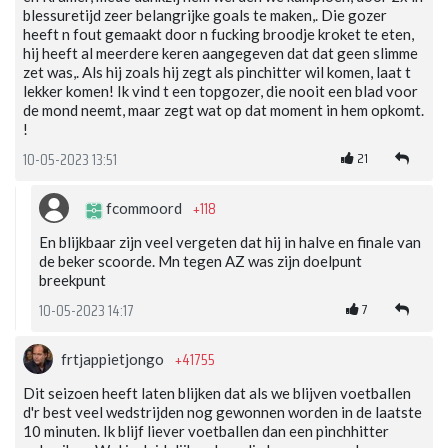
blessuretijd zeer belangrijke goals te maken,. Die gozer
heeft n fout gemaakt door n fucking broodje kroket te eten,
hij heeft al meerdere keren aangegeven dat dat geen slimme
zet was,. Als hij zoals hij zegt als pinchitter wil komen, laat t
lekker komen! Ik vind t een topgozer, die nooit een blad voor
de mond neemt, maar zegt wat op dat moment in hem opkomt.
!
21
10-05-2023 13:51
+118
fcommoord
En blijkbaar zijn veel vergeten dat hij in halve en finale van
de beker scoorde. Mn tegen AZ was zijn doelpunt
breekpunt
7
10-05-2023 14:17
+41755
frtjappietjongo
Dit seizoen heeft laten blijken dat als we blijven voetballen
d'r best veel wedstrijden nog gewonnen worden in de laatste
10 minuten. Ik blijf liever voetballen dan een pinchhitter