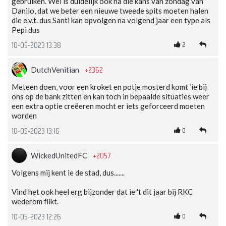
gebruiken. Wel is duidelijk ook na die kans van zondag van
Danilo, dat we beter een nieuwe tweede spits moeten halen
die e.v.t. dus Santi kan opvolgen na volgend jaar een type als
Pepi dus
2
10-05-2023 13:38
+2362
DutchVenitian
Meteen doen, voor een kroket en potje mosterd komt ‘ie bij
ons op de bank zitten en kan toch in bepaalde situaties weer
een extra optie creëeren mocht er iets geforceerd moeten
worden
0
10-05-2023 13:16
+2057
WickedUnitedFC
Volgens mij kent ie de stad, dus.......
Vind het ook heel erg bijzonder dat ie 't dit jaar bij RKC
wederom flikt.
0
10-05-2023 12:26