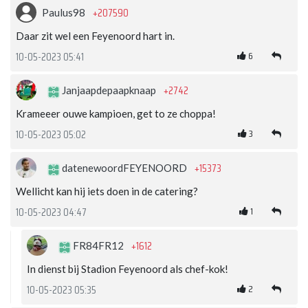
+207590
Paulus98
Daar zit wel een Feyenoord hart in.
6
10-05-2023 05:41
+2742
Janjaapdepaapknaap
Krameeer ouwe kampioen, get to ze choppa!
3
10-05-2023 05:02
+15373
datenewoordFEYENOORD
Wellicht kan hij iets doen in de catering?
1
10-05-2023 04:47
+1612
FR84FR12
In dienst bij Stadion Feyenoord als chef-kok!
2
10-05-2023 05:35