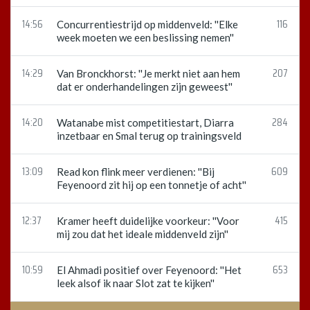
14:56
116
Concurrentiestrijd op middenveld: ''Elke
week moeten we een beslissing nemen''
14:29
207
Van Bronckhorst: ''Je merkt niet aan hem
dat er onderhandelingen zijn geweest''
14:20
284
Watanabe mist competitiestart, Diarra
inzetbaar en Smal terug op trainingsveld
13:09
609
Read kon flink meer verdienen: ''Bij
Feyenoord zit hij op een tonnetje of acht''
12:37
415
Kramer heeft duidelijke voorkeur: ''Voor
mij zou dat het ideale middenveld zijn''
10:59
653
El Ahmadi positief over Feyenoord: ''Het
leek alsof ik naar Slot zat te kijken''