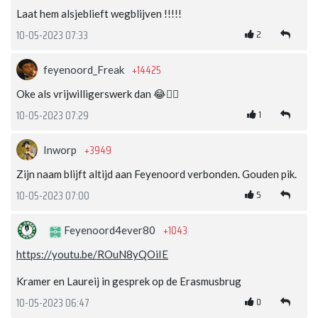
Laat hem alsjeblieft wegblijven !!!!!
2
10-05-2023 07:33
+14425
feyenoord_Freak
Oke als vrijwilligerswerk dan 😂👍🏻
1
10-05-2023 07:29
+3949
Inworp
Zijn naam blijft altijd aan Feyenoord verbonden. Gouden pik.
5
10-05-2023 07:00
+1043
Feyenoord4ever80
https://youtu.be/ROuN8yQOiIE
Kramer en Laureij in gesprek op de Erasmusbrug
0
10-05-2023 06:47