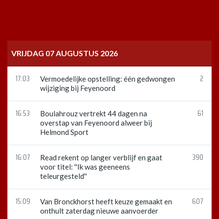
VRIJDAG 07 AUGUSTUS 2026
17:03
2
Vermoedelijke opstelling: één gedwongen
wijziging bij Feyenoord
16:53
61
Boulahrouz vertrekt 44 dagen na
overstap van Feyenoord alweer bij
Helmond Sport
16:07
390
Read rekent op langer verblijf en gaat
voor titel: ''Ik was geeneens
teleurgesteld''
15:09
607
Van Bronckhorst heeft keuze gemaakt en
onthult zaterdag nieuwe aanvoerder