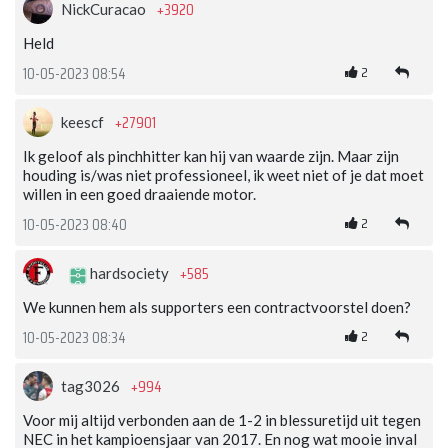
+3920
NickCuracao
Held
2
10-05-2023 08:54
+27901
keescf
Ik geloof als pinchhitter kan hij van waarde zijn. Maar zijn
houding is/was niet professioneel, ik weet niet of je dat moet
willen in een goed draaiende motor.
2
10-05-2023 08:40
+585
hardsociety
We kunnen hem als supporters een contractvoorstel doen?
2
10-05-2023 08:34
+994
tag3026
Voor mij altijd verbonden aan de 1-2 in blessuretijd uit tegen
NEC in het kampioensjaar van 2017. En nog wat mooie inval