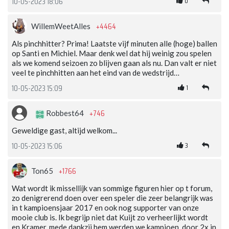
0
10-05-2023 18:06
+4464
WillemWeetAlles
Als pinchhitter? Prima! Laatste vijf minuten alle (hoge) ballen
op Santi en Michiel. Maar denk wel dat hij weinig zou spelen
als we komend seizoen zo blijven gaan als nu. Dan valt er niet
veel te pinchhitten aan het eind van de wedstrijd…
1
10-05-2023 15:09
+746
Robbest64
Geweldige gast, altijd welkom...
3
10-05-2023 15:06
+1766
Ton65
Wat wordt ik missellijk van sommige figuren hier op t forum,
zo denigrerend doen over een speler die zeer belangrijk was
in t kampioensjaar 2017 en ook nog supporter van onze
mooie club is. Ik begrijp niet dat Kuijt zo verheerlijkt wordt
en Kramer, mede dankzij hem werden we kampioen, door 2x in