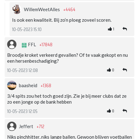
+4464
WillemWeetAlles
Is ook een kwaliteit. Bij zo’n ploeg zoveel scoren.
1
10-05-2023 15:10
+17848
FFL
Broodje kroket verkeerd gevallen? Of te vaak gekopt en nu
een hersenbeschadiging?
0
10-05-2023 12:08
+1368
baasheid
3/4 spits zou het toch goed zijn. Zie je bij meer clubs dat ze
zo een jonge op de bank hebben
0
10-05-2023 12:05
+712
Jeffert
Niks pinchhitter, niks lange ballen. Gewoon blijven voetballen