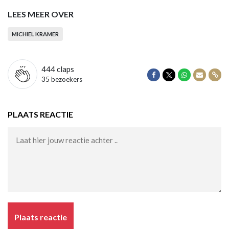
LEES MEER OVER
MICHIEL KRAMER
444
claps
Delen op Facebook
Delen op Twitter
Delen op Wha
Delen vi
Dele
35 bezoekers
PLAATS REACTIE
Plaats reactie