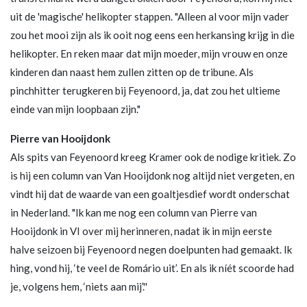
uit de 'magische' helikopter stappen. "Alleen al voor mijn vader
zou het mooi zijn als ik ooit nog eens een herkansing krijg in die
helikopter. En reken maar dat mijn moeder, mijn vrouw en onze
kinderen dan naast hem zullen zitten op de tribune. Als
pinchhitter terugkeren bij Feyenoord, ja, dat zou het ultieme
einde van mijn loopbaan zijn."
Pierre van Hooijdonk
Als spits van Feyenoord kreeg Kramer ook de nodige kritiek. Zo
is hij een column van Van Hooijdonk nog altijd niet vergeten, en
vindt hij dat de waarde van een goaltjesdief wordt onderschat
in Nederland. "Ik kan me nog een column van Pierre van
Hooijdonk in VI over mij herinneren, nadat ik in mijn eerste
halve seizoen bij Feyenoord negen doelpunten had gemaakt. Ik
hing, vond hij, ‘te veel de Romário uit’. En als ik níét scoorde had
je, volgens hem, ‘niets aan mij’.''