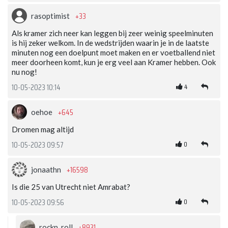
+33
rasoptimist
Als kramer zich neer kan leggen bij zeer weinig speelminuten
is hij zeker welkom. In de wedstrijden waarin je in de laatste
minuten nog een doelpunt moet maken en er voetballend niet
meer doorheen komt, kun je erg veel aan Kramer hebben. Ook
nu nog!
4
10-05-2023 10:14
+645
oehoe
Dromen mag altijd
0
10-05-2023 09:57
+16598
jonaathn
Is die 25 van Utrecht niet Amrabat?
0
10-05-2023 09:56
+8931
rockn_roll