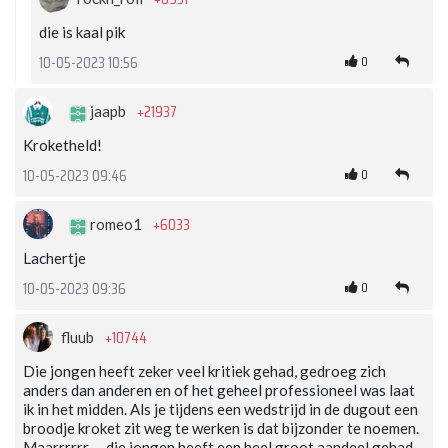
die is kaal pik
0
10-05-2023 10:56
+21937
jaapb
Kroketheld!
0
10-05-2023 09:46
+6033
romeo1
Lachertje
0
10-05-2023 09:36
+10744
fluub
Die jongen heeft zeker veel kritiek gehad, gedroeg zich
anders dan anderen en of het geheel professioneel was laat
ik in het midden. Als je tijdens een wedstrijd in de dugout een
broodje kroket zit weg te werken is dat bijzonder te noemen.
Maarrrrrr..... die jongen heeft een heel groot aandeel gehad