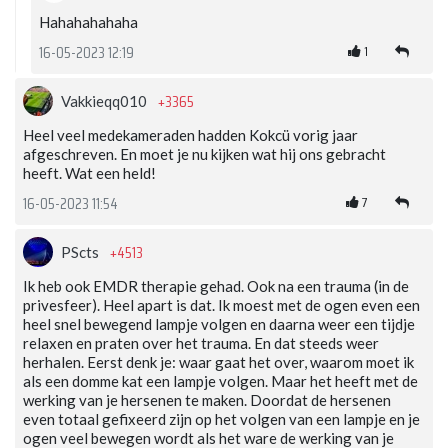
Hahahahahaha
1
16-05-2023 12:19
+3365
Vakkieqq010
Heel veel medekameraden hadden Kokcü vorig jaar
afgeschreven. En moet je nu kijken wat hij ons gebracht
heeft. Wat een held!
7
16-05-2023 11:54
+4513
PScts
Ik heb ook EMDR therapie gehad. Ook na een trauma (in de
privesfeer). Heel apart is dat. Ik moest met de ogen even een
heel snel bewegend lampje volgen en daarna weer een tijdje
relaxen en praten over het trauma. En dat steeds weer
herhalen. Eerst denk je: waar gaat het over, waarom moet ik
als een domme kat een lampje volgen. Maar het heeft met de
werking van je hersenen te maken. Doordat de hersenen
even totaal gefixeerd zijn op het volgen van een lampje en je
ogen veel bewegen wordt als het ware de werking van je