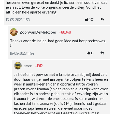
hersenen even gereset en denkt je lichaam een soort van dat
je slaapt. Even de korte ongenuanceerde uitleg. Vond het
altijd een hele aparte ervaring.
107
16-05-2023 11:53
+80340
ZoonVanDeMelkboer
Thanks voor de inside, had geen idee wat het precies was.
U.
15
16-05-2023 11:54
+1912
sman
Ja hoeft niet pewrse met n lampje te zijn bij mij deed ze t
door haar vinger met mn ogen te volgen telkens heen en
weer n aantal keer en dan n opdracht uit te voeren
praten over t trauma (en dat kan van alles zijn want voor
elk ander is t n andere gebeurtenis of ervaring zijn wat n
trauma is , wat voor de ene n trauma is kan n ander om
lachen dat t n trauma vr jou is ) Mijn kennis had t gedaan
en ik zei jaja heen en weer kierewiet maar moet
toegeven het werkt echt en t geeft (jouw) trauma n