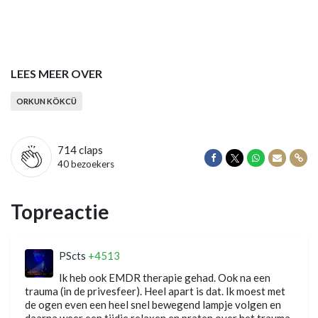
LEES MEER OVER
ORKUN KÖKCÜ
714
claps
Delen op Facebook
Delen op Twitter
Delen op Wha
Delen vi
Dele
40 bezoekers
Topreactie
PScts
+4513
Ik heb ook EMDR therapie gehad. Ook na een
trauma (in de privesfeer). Heel apart is dat. Ik moest met
de ogen even een heel snel bewegend lampje volgen en