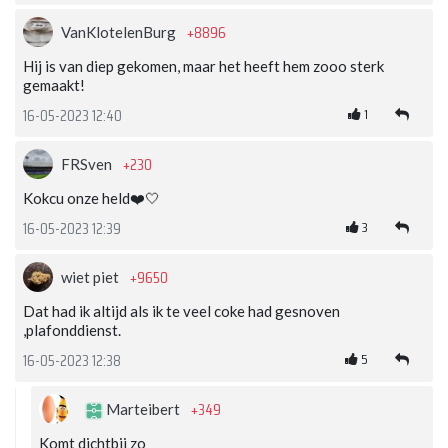
+8896
VanKlotelenBurg
Hij is van diep gekomen, maar het heeft hem zooo sterk
gemaakt!
1
16-05-2023 12:40
+230
FRSven
Kokcu onze held❤️🤍
3
16-05-2023 12:39
+9650
wiet piet
Dat had ik altijd als ik te veel coke had gesnoven
,plafonddienst.
5
16-05-2023 12:38
+349
Marteibert
Komt dichtbij zo