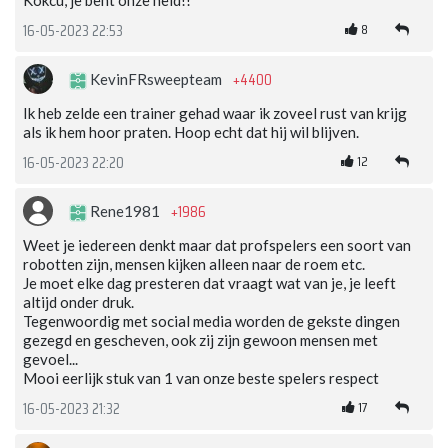
Kökcu, je bent onze held!!
8
16-05-2023 22:53
+4400
KevinFRsweepteam
Ik heb zelde een trainer gehad waar ik zoveel rust van krijg
als ik hem hoor praten. Hoop echt dat hij wil blijven.
12
16-05-2023 22:20
+1986
Rene1981
Weet je iedereen denkt maar dat profspelers een soort van
robotten zijn, mensen kijken alleen naar de roem etc.
Je moet elke dag presteren dat vraagt wat van je, je leeft
altijd onder druk.
Tegenwoordig met social media worden de gekste dingen
gezegd en gescheven, ook zij zijn gewoon mensen met
gevoel...
Mooi eerlijk stuk van 1 van onze beste spelers respect
17
16-05-2023 21:32