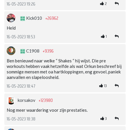
2
16-05-2023 19:26
+26962
Kick010
Held
1
16-05-2023 18:53
+9396
C1908
Ben benieuwd naar welke “ Shakes “ hij wijst. Die pre
workouts hebben vaak hetzelfde als wat Orkun beschreef bij
sommige mensen met oa hartkloppingen, eng gevoel, paniek
aanvallen en slapeloosheid.
13
16-05-2023 18:47
+123980
korsakov
Nog meer waardering voor zijn prestaties.
3
16-05-2023 18:38