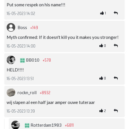
Put some respek on his name!!!
1
16-05-2023 14:02
+149
Boss
Myth confirmed: If it doesn't kill you it makes you stronger!
0
16-05-2023 14:00
+578
BB010
HELD!!!!
0
16-05-2023 13:51
+8932
rockn_roll
wij slapen al een half jaar amper ouwe tuteraar
2
16-05-2023 13:39
+6811
Rotterdam1983