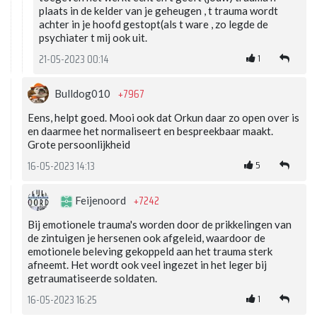
plaats in de kelder van je geheugen , t trauma wordt
achter in je hoofd gestopt(als t ware , zo legde de
psychiater t mij ook uit.
1
21-05-2023 00:14
+7967
Bulldog010
Eens, helpt goed. Mooi ook dat Orkun daar zo open over is
en daarmee het normaliseert en bespreekbaar maakt.
Grote persoonlijkheid
5
16-05-2023 14:13
+7242
Feijenoord
Bij emotionele trauma's worden door de prikkelingen van
de zintuigen je hersenen ook afgeleid, waardoor de
emotionele beleving gekoppeld aan het trauma sterk
afneemt. Het wordt ook veel ingezet in het leger bij
getraumatiseerde soldaten.
1
16-05-2023 16:25