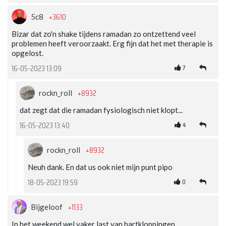
+3610
5c8
Bizar dat zo'n shake tijdens ramadan zo ontzettend veel
problemen heeft veroorzaakt. Erg fijn dat het met therapie is
opgelost.
7
16-05-2023 13:09
+8932
rockn_roll
dat zegt dat die ramadan fysiologisch niet klopt...
4
16-05-2023 13:40
+8932
rockn_roll
Neuh dank. En dat us ook niet mijn punt pipo
0
18-05-2023 19:59
+1133
Bijgeloof
In het weekend wel vaker last van hartkloppingen