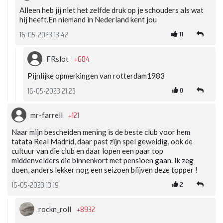
Alleen heb jij niet het zelfde druk op je schouders als wat
hij heeft.En niemand in Nederland kent jou
11
16-05-2023 13:42
+684
FRslot
Pijnlijke opmerkingen van rotterdam1983
0
16-05-2023 21:23
+121
mr-farrell
Naar mijn bescheiden mening is de beste club voor hem
tatata Real Madrid, daar past zijn spel geweldig, ook de
cultuur van die club en daar lopen een paar top
middenvelders die binnenkort met pensioen gaan. Ik zeg
doen, anders lekker nog een seizoen blijven deze topper !
2
16-05-2023 13:19
+8932
rockn_roll