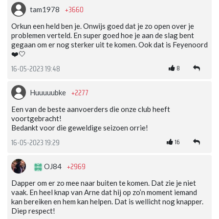
+3660
tam1978
Orkun een held ben je. Onwijs goed dat je zo open over je
problemen verteld. En super goed hoe je aan de slag bent
gegaan om er nog sterker uit te komen. Ook dat is Feyenoord
❤️🤍
8
16-05-2023 19:48
+2277
Huuuuubke
Een van de beste aanvoerders die onze club heeft
voortgebracht!
Bedankt voor die geweldige seizoen orrie!
16
16-05-2023 19:29
+2969
OJ84
Dapper om er zo mee naar buiten te komen. Dat zie je niet
vaak. En heel knap van Arne dat hij op zo’n moment iemand
kan bereiken en hem kan helpen. Dat is wellicht nog knapper.
Diep respect!