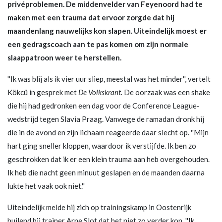
privéproblemen. De middenvelder van Feyenoord had te
maken met een trauma dat ervoor zorgde dat hij
maandenlang nauwelijks kon slapen. Uiteindelijk moest er
een gedragscoach aan te pas komen om zijn normale
slaappatroon weer te herstellen.
''Ik was blij als ik vier uur sliep, meestal was het minder'', vertelt
Kökcü in gesprek met
De Volkskrant.
De oorzaak was een shake
die hij had gedronken een dag voor de Conference League-
wedstrijd tegen Slavia Praag. Vanwege de ramadan dronk hij
die in de avond en zijn lichaam reageerde daar slecht op. ''Mijn
hart ging sneller kloppen, waardoor ik verstijfde. Ik ben zo
geschrokken dat ik er een klein trauma aan heb overgehouden.
Ik heb die nacht geen minuut geslapen en de maanden daarna
lukte het vaak ook niet.''
Uiteindelijk melde hij zich op trainingskamp in Oostenrijk
huilend bij trainer Arne Slot dat het niet zo verder kon. ''Ik