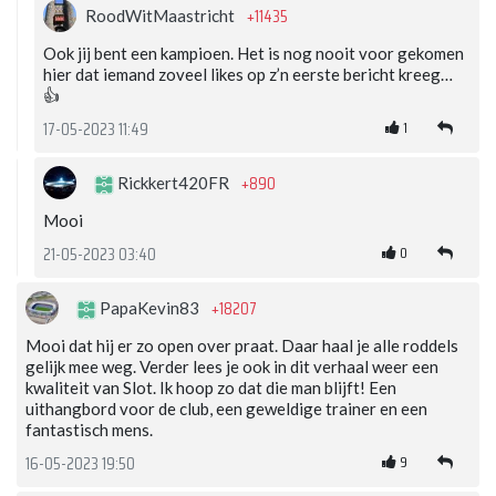
+11435
RoodWitMaastricht
Ook jij bent een kampioen. Het is nog nooit voor gekomen
hier dat iemand zoveel likes op z’n eerste bericht kreeg…
👍
1
17-05-2023 11:49
+890
Rickkert420FR
Mooi
0
21-05-2023 03:40
+18207
PapaKevin83
Mooi dat hij er zo open over praat. Daar haal je alle roddels
gelijk mee weg. Verder lees je ook in dit verhaal weer een
kwaliteit van Slot. Ik hoop zo dat die man blijft! Een
uithangbord voor de club, een geweldige trainer en een
fantastisch mens.
9
16-05-2023 19:50