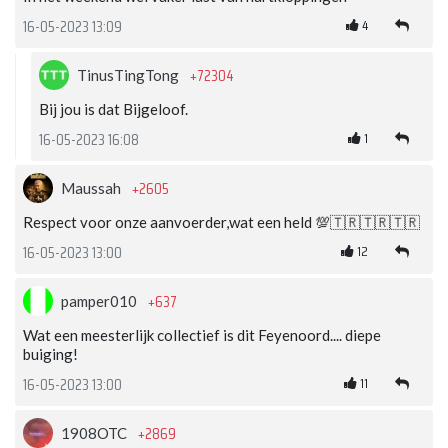
4
16-05-2023 13:09
+72304
TinusTingTong
Bij jou is dat Bijgeloof.
1
16-05-2023 16:08
+2605
Maussah
Respect voor onze aanvoerder,wat een held 💯🇹🇷🇹🇷🇹🇷
12
16-05-2023 13:00
+637
pamper010
Wat een meesterlijk collectief is dit Feyenoord.... diepe
buiging!
11
16-05-2023 13:00
+2869
1908OTC