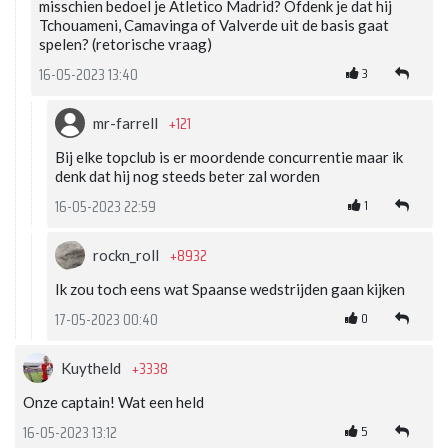
misschien bedoel je Atletico Madrid? Ofdenk je dat hij
Tchouameni, Camavinga of Valverde uit de basis gaat
spelen? (retorische vraag)
3
16-05-2023 13:40
+121
mr-farrell
Bij elke topclub is er moordende concurrentie maar ik
denk dat hij nog steeds beter zal worden
1
16-05-2023 22:59
+8932
rockn_roll
Ik zou toch eens wat Spaanse wedstrijden gaan kijken
0
17-05-2023 00:40
+3338
Kuytheld
Onze captain! Wat een held
5
16-05-2023 13:12