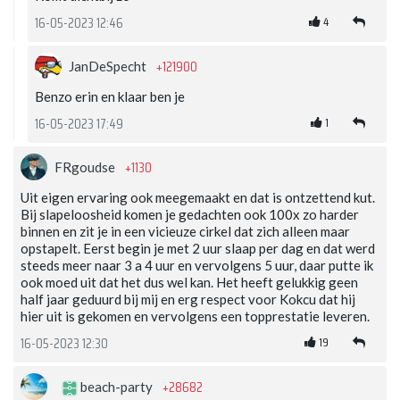
4
16-05-2023 12:46
+121900
JanDeSpecht
Benzo erin en klaar ben je
1
16-05-2023 17:49
+1130
FRgoudse
Uit eigen ervaring ook meegemaakt en dat is ontzettend kut.
Bij slapeloosheid komen je gedachten ook 100x zo harder
binnen en zit je in een vicieuze cirkel dat zich alleen maar
opstapelt. Eerst begin je met 2 uur slaap per dag en dat werd
steeds meer naar 3 a 4 uur en vervolgens 5 uur, daar putte ik
ook moed uit dat het dus wel kan. Het heeft gelukkig geen
half jaar geduurd bij mij en erg respect voor Kokcu dat hij
hier uit is gekomen en vervolgens een topprestatie leveren.
19
16-05-2023 12:30
+28682
beach-party