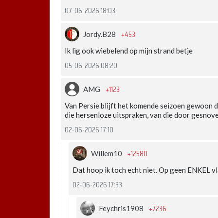
07-06-2026 18:03
+453
Jordy.B28
Ik lig ook wiebelend op mijn strand betje
05-06-2026 08:20
+1123
AMG
Van Persie blijft het komende seizoen gewoon de 
die hersenloze uitspraken, van die door gesnov
02-06-2026 17:10
+12580
Willem10
Dat hoop ik toch echt niet. Op geen ENKEL v
02-06-2026 17:33
+7236
Feychris1908