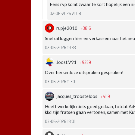
Eens rvp komt zwaar te kort hopelijk een n
02-06-2026 21:08
+3816
rupje2010
Snel uitloggen hier en verkassen naar het ne
02-06-2026 19:33
+9259
Joost.V91
Over hersenloze uitspraken gesproken!
03-06-2026 11:30
+4119
jacques_troosteloos
Heeft werkelijk niets goed gedaan, totdat Ad
kkd zijn fratsen gaan vertonen, samen met Ku
03-06-2026 18:01