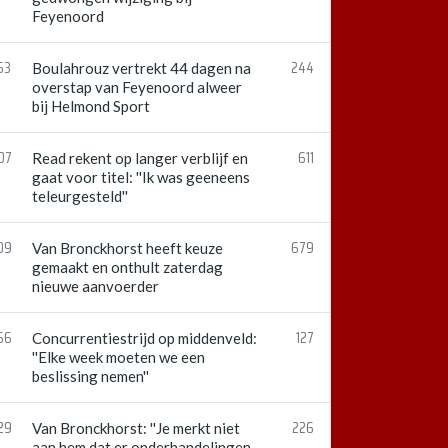
Feyenoord
53
244
Boulahrouz vertrekt 44 dagen na
overstap van Feyenoord alweer
bij Helmond Sport
07
611
Read rekent op langer verblijf en
gaat voor titel: ''Ik was geeneens
teleurgesteld''
09
679
Van Bronckhorst heeft keuze
gemaakt en onthult zaterdag
nieuwe aanvoerder
56
127
Concurrentiestrijd op middenveld:
''Elke week moeten we een
beslissing nemen''
29
226
Van Bronckhorst: ''Je merkt niet
aan hem dat er onderhandelingen