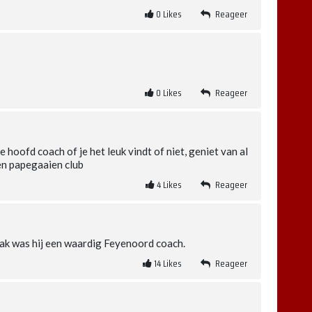
0
Likes
Reageer
0
Likes
Reageer
hoofd coach of je het leuk vindt of niet, geniet van al
en papegaaien club
4
Likes
Reageer
lak was hij een waardig Feyenoord coach.
14
Likes
Reageer