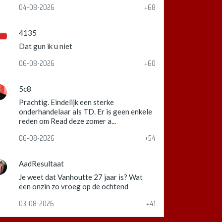
04-08-2026
+68
4135
Dat gun ik u niet
06-08-2026
+60
5c8
Prachtig. Eindelijk een sterke
onderhandelaar als TD. Er is geen enkele
reden om Read deze zomer a...
06-08-2026
+54
AadResultaat
Je weet dat Vanhoutte 27 jaar is? Wat
een onzin zo vroeg op de ochtend
03-08-2026
+41