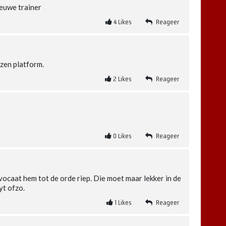
ieuwe trainer
4
Likes
Reageer
uzen platform.
2
Likes
Reageer
0
Likes
Reageer
vocaat hem tot de orde riep. Die moet maar lekker in de
yt ofzo.
1
Likes
Reageer