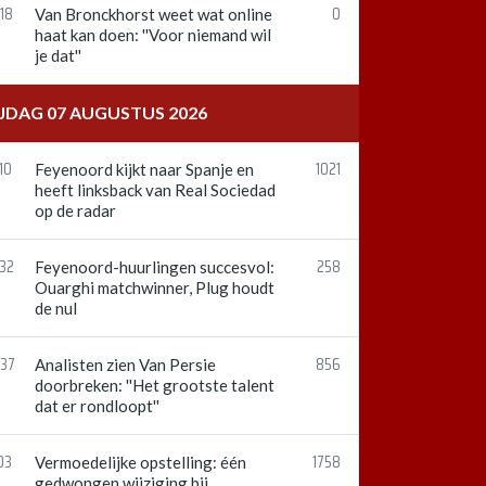
18
0
Van Bronckhorst weet wat online
haat kan doen: ''Voor niemand wil
je dat''
IJDAG 07 AUGUSTUS 2026
10
1021
Feyenoord kijkt naar Spanje en
heeft linksback van Real Sociedad
op de radar
:32
258
Feyenoord-huurlingen succesvol:
Ouarghi matchwinner, Plug houdt
de nul
:37
856
Analisten zien Van Persie
doorbreken: ''Het grootste talent
dat er rondloopt''
03
1758
Vermoedelijke opstelling: één
gedwongen wijziging bij