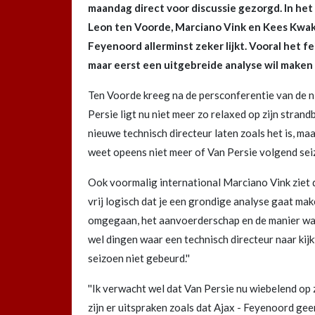
maandag direct voor discussie gezorgd. In h
Leon ten Voorde, Marciano Vink en Kees Kwak
Feyenoord allerminst zeker lijkt. Vooral het f
maar eerst een uitgebreide analyse wil maken v
Ten Voorde kreeg na de persconferentie van de nie
Persie ligt nu niet meer zo relaxed op zijn strand
nieuwe technisch directeur laten zoals het is, maa
weet opeens niet meer of Van Persie volgend seiz
Ook voormalig international Marciano Vink ziet de
vrij logisch dat je een grondige analyse gaat make
omgegaan, het aanvoerderschap en de manier waa
wel dingen waar een technisch directeur naar kijk
seizoen niet gebeurd.''
''Ik verwacht wel dat Van Persie nu wiebelend op zi
zijn er uitspraken zoals dat Ajax - Feyenoord gee