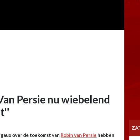
 Van Persie nu wiebelend
t''
ZA
Rigaux over de toekomst van
Robin van Persie
hebben