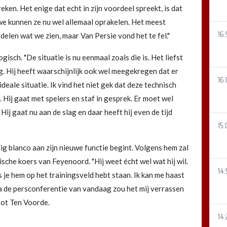
eken. Het enige dat echt in zijn voordeel spreekt, is dat
, we kunnen ze nu wel allemaal oprakelen. Het meest
16:
delen wat we zien, maar Van Persie vond het te fel."
sch. "De situatie is nu eenmaal zoals die is. Het liefst
ug. Hij heeft waarschijnlijk ook wel meegekregen dat er
16:
deale situatie. Ik vind het niet gek dat deze technisch
. Hij gaat met spelers en staf in gesprek. Er moet wel
 Hij gaat nu aan de slag en daar heeft hij even de tijd
15:
ig blanco aan zijn nieuwe functie begint. Volgens hem zal
ische koers van Feyenoord. "Hij weet écht wel wat hij wil.
14:
ls je hem op het trainingsveld hebt staan. Ik kan me haast
 Na de persconferentie van vandaag zou het mij verrassen
loot Ten Voorde.
14: