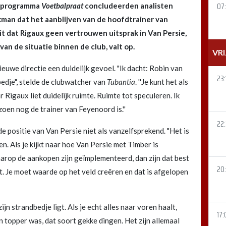
07:
et programma
Voetbalpraat
concludeerden analisten
man dat het aanblijven van de hoofdtrainer van
eit dat Rigaux geen vertrouwen uitsprak in Van Persie,
an de situatie binnen de club, valt op.
VR
uwe directie een duidelijk gevoel. "Ik dacht: Robin van
23:
bedje", stelde de clubwatcher van
Tubantia
. ''Je kunt het als
r Rigaux liet duidelijk ruimte. Ruimte tot speculeren. Ik
oen nog de trainer van Feyenoord is.''
22
 positie van Van Persie niet als vanzelfsprekend. "Het is
n. Als je kijkt naar hoe Van Persie met Timber is
rop de aankopen zijn geïmplementeerd, dan zijn dat best
20
t. Je moet waarde op het veld creëren en dat is afgelopen
jn strandbedje ligt. Als je echt alles naar voren haalt,
17:
n topper was, dat soort gekke dingen. Het zijn allemaal