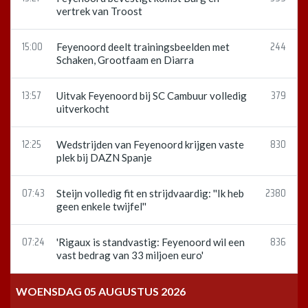
vertrek van Troost
15:00
244
Feyenoord deelt trainingsbeelden met
Schaken, Grootfaam en Diarra
13:57
379
Uitvak Feyenoord bij SC Cambuur volledig
uitverkocht
12:25
830
Wedstrijden van Feyenoord krijgen vaste
plek bij DAZN Spanje
07:43
2380
Steijn volledig fit en strijdvaardig: ''Ik heb
geen enkele twijfel''
07:24
836
'Rigaux is standvastig: Feyenoord wil een
vast bedrag van 33 miljoen euro'
WOENSDAG 05 AUGUSTUS 2026