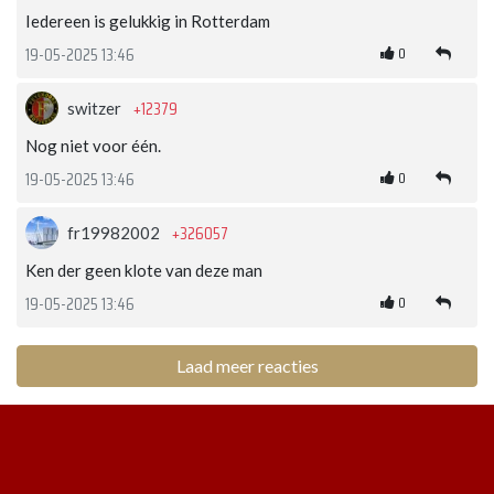
Iedereen is gelukkig in Rotterdam
0
19-05-2025 13:46
+12379
switzer
Nog niet voor één.
0
19-05-2025 13:46
+326057
fr19982002
Ken der geen klote van deze man
0
19-05-2025 13:46
Laad meer reacties