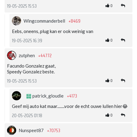
0
19-05-2025 15:53
+8469
Wingcommanderbell
Eebs, oneens, plug kan er ook weinig van
0
19-05-2025 16:39
+44772
zutphen
Facundo Gonzalez gaat,
Speedy Gonzalez beste.
0
19-05-2025 15:53
+4173
patrick_gloudie
Geef mij auto kat maar........voor de echt ouwe lullen hier😂
0
20-05-2025 01:18
+70753
Nunspeet87