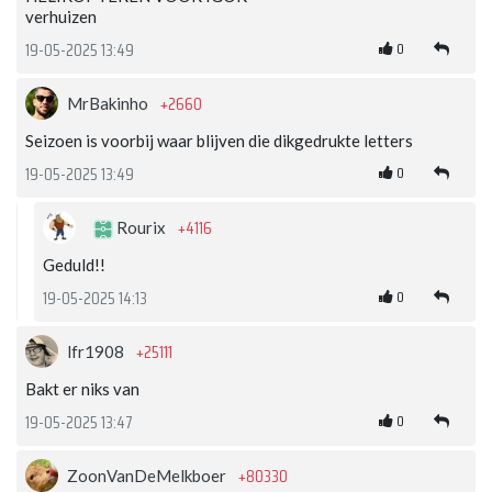
verhuizen
0
19-05-2025 13:49
+2660
MrBakinho
Seizoen is voorbij waar blijven die dikgedrukte letters
0
19-05-2025 13:49
+4116
Rourix
Geduld!!
0
19-05-2025 14:13
+25111
lfr1908
Bakt er niks van
0
19-05-2025 13:47
+80330
ZoonVanDeMelkboer