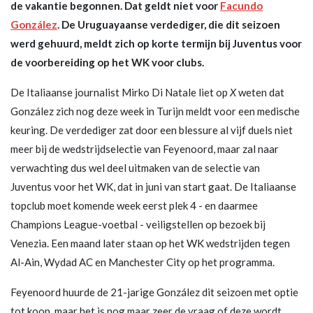
de vakantie begonnen. Dat geldt niet voor
Facundo
González
. De Uruguayaanse verdediger, die dit seizoen
werd gehuurd, meldt zich op korte termijn bij Juventus voor
de voorbereiding op het WK voor clubs.
De Italiaanse journalist Mirko Di Natale liet op
X
weten dat
González zich nog deze week in Turijn meldt voor een medische
keuring. De verdediger zat door een blessure al vijf duels niet
meer bij de wedstrijdselectie van Feyenoord, maar zal naar
verwachting dus wel deel uitmaken van de selectie van
Juventus voor het WK, dat in juni van start gaat. De Italiaanse
topclub moet komende week eerst plek 4 - en daarmee
Champions League-voetbal - veiligstellen op bezoek bij
Venezia. Een maand later staan op het WK wedstrijden tegen
Al-Ain, Wydad AC en Manchester City op het programma.
Feyenoord huurde de 21-jarige González dit seizoen met optie
tot koop, maar het is nog maar zeer de vraag of deze wordt