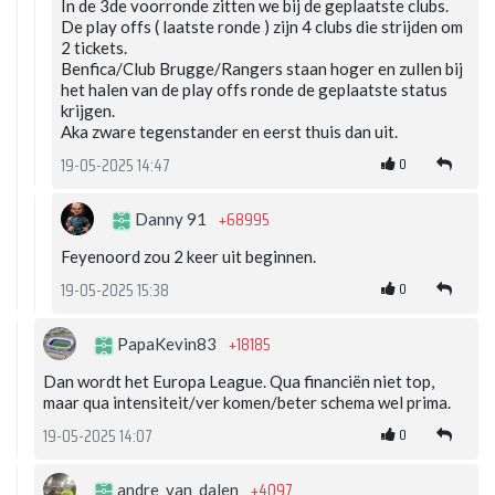
In de 3de voorronde zitten we bij de geplaatste clubs.
De play offs ( laatste ronde ) zijn 4 clubs die strijden om
2 tickets.
Benfica/Club Brugge/Rangers staan hoger en zullen bij
het halen van de play offs ronde de geplaatste status
krijgen.
Aka zware tegenstander en eerst thuis dan uit.
0
19-05-2025 14:47
+68995
Danny 91
Feyenoord zou 2 keer uit beginnen.
0
19-05-2025 15:38
+18185
PapaKevin83
Dan wordt het Europa League. Qua financiën niet top,
maar qua intensiteit/ver komen/beter schema wel prima.
0
19-05-2025 14:07
+4097
andre_van_dalen