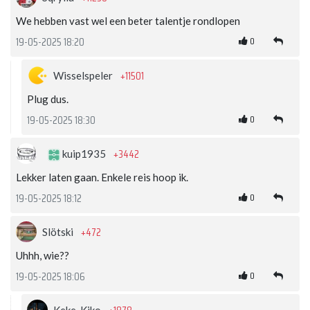
We hebben vast wel een beter talentje rondlopen
0
19-05-2025 18:20
+11501
Wisselspeler
Plug dus.
0
19-05-2025 18:30
+3442
kuip1935
Lekker laten gaan. Enkele reis hoop ik.
0
19-05-2025 18:12
+472
Slötski
Uhhh, wie??
0
19-05-2025 18:06
Keke_Kiko