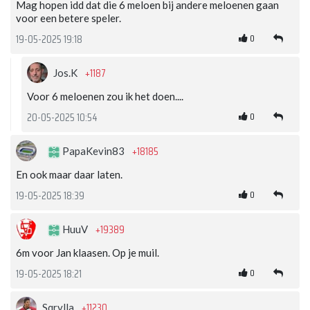
Mag hopen idd dat die 6 meloen bij andere meloenen gaan
voor een betere speler.
0
19-05-2025 19:18
+1187
Jos.K
Voor 6 meloenen zou ik het doen....
0
20-05-2025 10:54
+18185
PapaKevin83
En ook maar daar laten.
0
19-05-2025 18:39
+19389
HuuV
6m voor Jan klaasen. Op je muil.
0
19-05-2025 18:21
+11230
Sqrylla