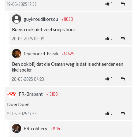
0
19-05-2025 17:57
+11020
guykroudikorsou
Bueno ook niet veel soeps hoor.
0
20-05-2025 02:09
+14425
feyenoord_Freak
Ben ook blij dat die Osman weg is dat is echt eerder een
kkd speler
0
20-05-2025 04:23
+13108
FR-Brabant
Doei Doei!
0
19-05-2025 17:52
+1914
FR-robbery