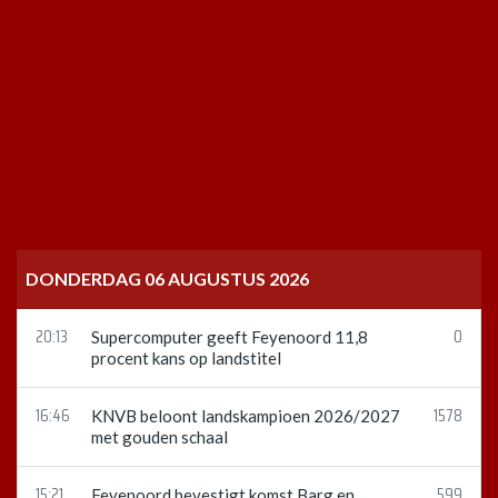
DONDERDAG 06 AUGUSTUS 2026
20:13
0
Supercomputer geeft Feyenoord 11,8
procent kans op landstitel
16:46
1578
KNVB beloont landskampioen 2026/2027
met gouden schaal
15:21
599
Feyenoord bevestigt komst Barg en