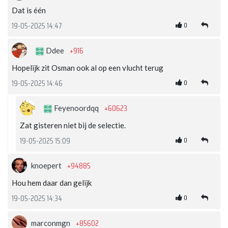
Dat is één
0
19-05-2025 14:47
+916
Ddee
Hopelijk zit Osman ook al op een vlucht terug
0
19-05-2025 14:46
+60623
Feyenoordqq
Zat gisteren niet bij de selectie.
0
19-05-2025 15:09
+94885
knoepert
Hou hem daar dan gelijk
0
19-05-2025 14:34
+85602
marconmgn