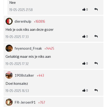
Nee
0
19-05-2025 21:58
+160816
dierenhulp
Heb je ook niks aan deze gozer
0
19-05-2025 17:33
+14425
feyenoord_Freak
Gelukkig maar mis je niks aan
0
19-05-2025 17:32
+443
1908stalker
Doei konsalez
0
19-05-2025 16:53
+767
FR-Jeroen91