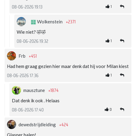
1
08-06-2026 19:13
+2371
Wolkenstein
Wie niet? 🤣🤣
1
08-06-2026 19:32
+451
Frb
Had hem graag gezien hier maar denk dat hij voor Milan kiest
1
08-06-2026 17:36
+1874
mausztune
Dat denk ik ook . Helaas
0
08-06-2026 17:40
+424
dewedstrijdleiding
Glasner halen!