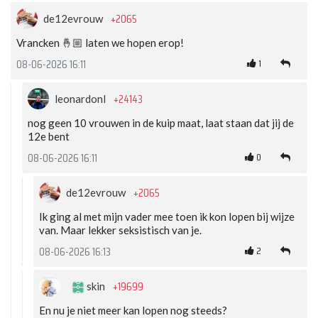
+2065
de12evrouw
Vrancken 🤞🏼 laten we hopen erop!
1
08-06-2026 16:11
+24143
leonardonl
nog geen 10 vrouwen in de kuip maat, laat staan dat jij de
12e bent
0
08-06-2026 16:11
+2065
de12evrouw
Ik ging al met mijn vader mee toen ik kon lopen bij wijze
van. Maar lekker seksistisch van je.
2
08-06-2026 16:13
+19699
skin
En nu je niet meer kan lopen nog steeds?