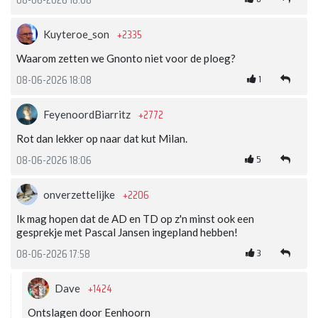
08-06-2026 18:08
+2335
Kuyteroe_son
Waarom zetten we Gnonto niet voor de ploeg?
1
08-06-2026 18:08
+2772
FeyenoordBiarritz
Rot dan lekker op naar dat kut Milan.
5
08-06-2026 18:06
+2206
onverzettelijke
Ik mag hopen dat de AD en TD op z'n minst ook een
gesprekje met Pascal Jansen ingepland hebben!
3
08-06-2026 17:58
+1424
Dave
Ontslagen door Eenhoorn