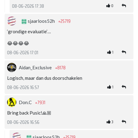
0
08-06-2026 17:38
+25719
sjaarloos52h
‘grondige evaluatie’…
😂😂😂😂
1
08-06-2026 17:01
+8178
Aidan_Exclusive
Logisch, maar dan dus doorschakelen
1
08-06-2026 16:57
+7931
Don.C
Bring back Pusic!🙏🏼
3
08-06-2026 16:56
+25719
sjaarloos52h