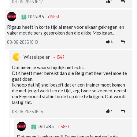
1
08-06-2026 16:17
+16851
Diffa85
Rigaux heeft in korte tijd al meer voor elkaar gekregen, en
vaker met de pers gesproken dan die dikke Mexicaan..
4
08-06-2026 16:13
+11547
Wisselspeler
Dat meen je waarschijnlijk niet echt.
DtK heeft meer bereikt dan die Belg met heel veel moeite
gaat doen.
Ik hoop dat hij snel beseft dat er een trainer moet komen
die met jeugd werkt en de tijd, zeg twee seizoenen, neemt
om Feyenoord stabiel in de top drie te krijgen. Dat wordt
lastig zat.
4
08-06-2026 16:16
+16851
Diffa85
Dat meen ik zeker wel!! En met onze jeugd ga je de