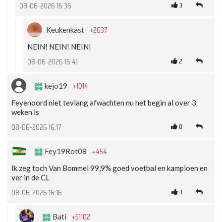
3
08-06-2026 16:36
+2637
Keukenkast
NEIN! NEIN! NEIN!
2
08-06-2026 16:41
+1014
kejo19
Feyenoord niet tevlang afwachten nu het begin al over 3
weken is
0
08-06-2026 16:17
+454
Fey19Rot08
Ik zeg toch Van Bommel 99,9% goed voetbal en kampioen en
ver in de CL
3
08-06-2026 16:16
+51102
Bati