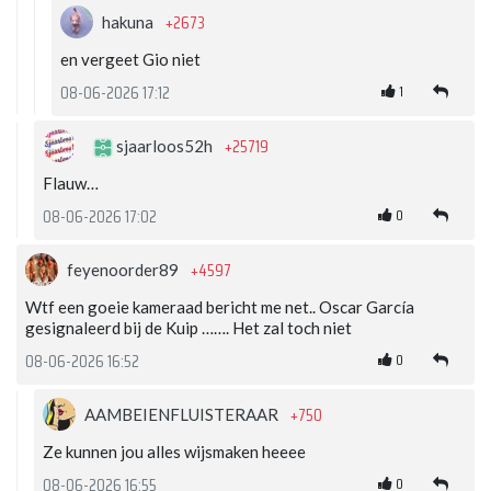
+2673
hakuna
en vergeet Gio niet
1
08-06-2026 17:12
+25719
sjaarloos52h
Flauw…
0
08-06-2026 17:02
+4597
feyenoorder89
Wtf een goeie kameraad bericht me net.. Oscar García
gesignaleerd bij de Kuip ……. Het zal toch niet
0
08-06-2026 16:52
+750
AAMBEIENFLUISTERAAR
Ze kunnen jou alles wijsmaken heeee
0
08-06-2026 16:55