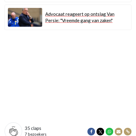
Advocaat reageert op ontslag Van
Persie: "Vreemde gang van zaken"
35
claps
Delen op Facebook
Delen op Twitter
Delen op Wha
Delen vi
Dele
7 bezoekers