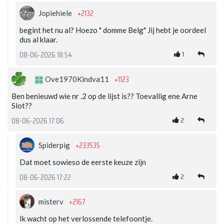
+2132
Jopiehiele
begint het nu al? Hoezo " domme Belg" Jij hebt je oordeel
dus al klaar.
1
08-06-2026 18:54
+1123
Ove1970Kindva11
Ben benieuwd wie nr .2 op de lijst is?? Toevallig ene Arne
Slot??
2
08-06-2026 17:06
+233535
Spiderpig
Dat moet sowieso de eerste keuze zijn
2
08-06-2026 17:22
+2167
misterv
Ik wacht op het verlossende telefoontje.