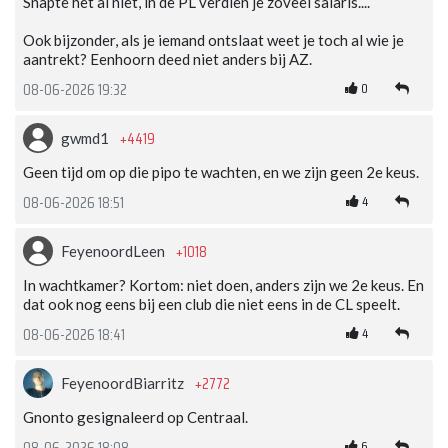
Snapte het al niet, in de PL verdien je zóveel salaris....
Ook bijzonder, als je iemand ontslaat weet je toch al wie je
aantrekt? Eenhoorn deed niet anders bij AZ.
0
08-06-2026 19:32
+4419
gwmd1
Geen tijd om op die pipo te wachten, en we zijn geen 2e keus.
4
08-06-2026 18:51
+1018
FeyenoordLeen
In wachtkamer? Kortom: niet doen, anders zijn we 2e keus. En
dat ook nog eens bij een club die niet eens in de CL speelt.
4
08-06-2026 18:41
+2772
FeyenoordBiarritz
Gnonto gesignaleerd op Centraal.
6