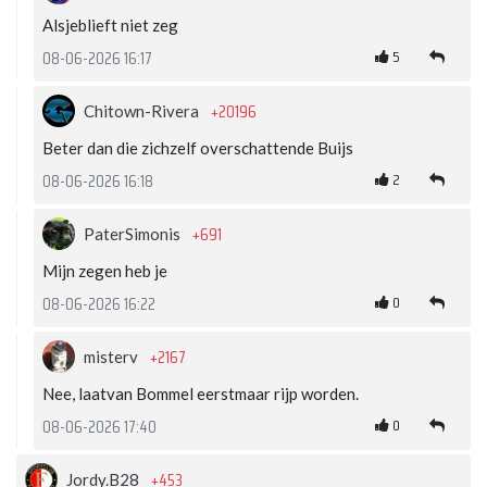
Alsjeblieft niet zeg
5
08-06-2026 16:17
+20196
Chitown-Rivera
Beter dan die zichzelf overschattende Buijs
2
08-06-2026 16:18
+691
PaterSimonis
Mijn zegen heb je
0
08-06-2026 16:22
+2167
misterv
Nee, laatvan Bommel eerstmaar rijp worden.
0
08-06-2026 17:40
+453
Jordy.B28