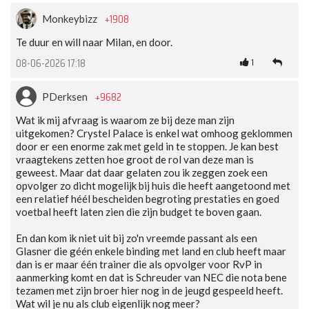
+1908
Monkeybizz
Te duur en will naar Milan, en door.
1
08-06-2026 17:18
+9682
PDerksen
Wat ik mij afvraag is waarom ze bij deze man zijn
uitgekomen? Crystel Palace is enkel wat omhoog geklommen
door er een enorme zak met geld in te stoppen. Je kan best
vraagtekens zetten hoe groot de rol van deze man is
geweest. Maar dat daar gelaten zou ik zeggen zoek een
opvolger zo dicht mogelijk bij huis die heeft aangetoond met
een relatief héél bescheiden begroting prestaties en goed
voetbal heeft laten zien die zijn budget te boven gaan.
En dan kom ik niet uit bij zo'n vreemde passant als een
Glasner die géén enkele binding met land en club heeft maar
dan is er maar één trainer die als opvolger voor RvP in
aanmerking komt en dat is Schreuder van NEC die nota bene
tezamen met zijn broer hier nog in de jeugd gespeeld heeft.
Wat wil je nu als club eigenlijk nog meer?