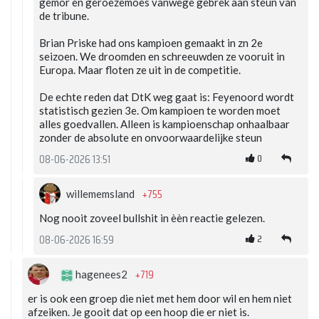
gemor en geroezemoes vanwege gebrek aan steun van
de tribune.
Brian Priske had ons kampioen gemaakt in zn 2e
seizoen. We droomden en schreeuwden ze vooruit in
Europa. Maar floten ze uit in de competitie.
De echte reden dat DtK weg gaat is: Feyenoord wordt
statistisch gezien 3e. Om kampioen te worden moet
alles goedvallen. Alleen is kampioenschap onhaalbaar
zonder de absolute en onvoorwaardelijke steun
0
08-06-2026 13:51
+755
willememsland
Nog nooit zoveel bullshit in èèn reactie gelezen.
2
08-06-2026 16:59
+719
hagenees2
er is ook een groep die niet met hem door wil en hem niet
afzeiken. Je gooit dat op een hoop die er niet is.