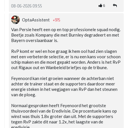
6
08-06-2026 09:55
+915
OptaAssistent
Van Persie heeft een op en top professionele squad nodig.
Beetje zoals Kompany die met Burnley degradeert en met
Bayern overslaanbaar is.
RvP komt er wel en hoe graag ik hem ool had zien slagen
met een verbeterde selectie, er is nu een kans voor schoon
schip maken en die moet gepakt worden. Anders is het RvP
out Rigaux out en Wanbeleid briefjes op de tribune.
Feyenoord kan niet groeien wanneer de achterban niet
achter de trainer staat en de supporters daardoor meer
energie steken in het wegjagen van RvP dan het steunen
van de ploeg.
Normaal gesproken heeft Feyenoord het grootste
thuisvoordeel van de Eredivisie. De procentuele kans op
winst was thuis 1.8x groter dan uit. Met de supporters
tegen RvP zakte dit naar 1.2x, het laagste van de
eredivisie.