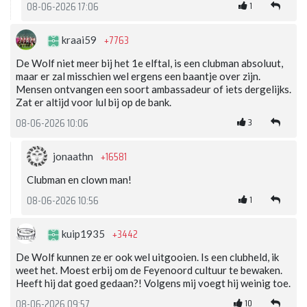
1
08-06-2026 17:06
+7763
kraai59
De Wolf niet meer bij het 1e elftal, is een clubman absoluut,
maar er zal misschien wel ergens een baantje over zijn.
Mensen ontvangen een soort ambassadeur of iets dergelijks.
Zat er altijd voor lul bij op de bank.
3
08-06-2026 10:06
+16581
jonaathn
Clubman en clown man!
1
08-06-2026 10:56
+3442
kuip1935
De Wolf kunnen ze er ook wel uitgooien. Is een clubheld, ik
weet het. Moest erbij om de Feyenoord cultuur te bewaken.
Heeft hij dat goed gedaan?! Volgens mij voegt hij weinig toe.
10
08-06-2026 09:57