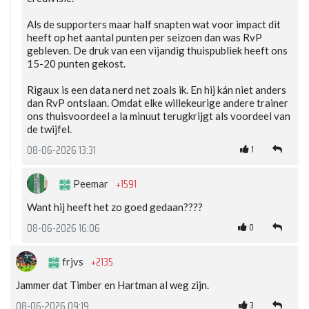
Als de supporters maar half snapten wat voor impact dit
heeft op het aantal punten per seizoen dan was RvP
gebleven. De druk van een vijandig thuispubliek heeft ons
15-20 punten gekost.
Rigaux is een data nerd net zoals ik. En hij kán niet anders
dan RvP ontslaan. Omdat elke willekeurige andere trainer
ons thuisvoordeel a la minuut terugkrijgt als voordeel van
de twijfel.
1
08-06-2026 13:31
+1591
Peemar
Want hij heeft het zo goed gedaan????
0
08-06-2026 16:06
+2135
frjvs
Jammer dat Timber en Hartman al weg zijn.
3
08-06-2026 09:19