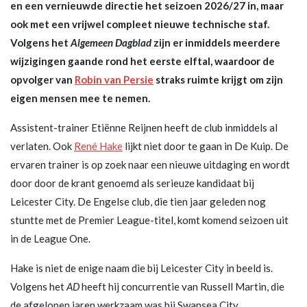
en een vernieuwde directie het seizoen 2026/27 in, maar
ook met een vrijwel compleet nieuwe technische staf.
Volgens het
Algemeen Dagblad
zijn er inmiddels meerdere
wijzigingen gaande rond het eerste elftal, waardoor de
opvolger van
Robin van Persie
straks ruimte krijgt om zijn
eigen mensen mee te nemen.
Assistent-trainer Etiënne Reijnen heeft de club inmiddels al
verlaten. Ook
René Hake
lijkt niet door te gaan in De Kuip. De
ervaren trainer is op zoek naar een nieuwe uitdaging en wordt
door door de krant genoemd als serieuze kandidaat bij
Leicester City. De Engelse club, die tien jaar geleden nog
stuntte met de Premier League-titel, komt komend seizoen uit
in de League One.
Hake is niet de enige naam die bij Leicester City in beeld is.
Volgens het
AD
heeft hij concurrentie van Russell Martin, die
de afgelopen jaren werkzaam was bij Swansea City,