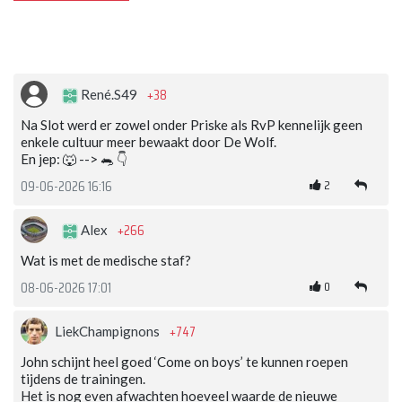
+38
René.S49
Na Slot werd er zowel onder Priske als RvP kennelijk geen
enkele cultuur meer bewaakt door De Wolf.
En jep: 🐺 --> 🐀 👇
2
09-06-2026 16:16
+266
Alex
Wat is met de medische staf?
0
08-06-2026 17:01
+747
LiekChampignons
John schijnt heel goed ‘Come on boys’ te kunnen roepen
tijdens de trainingen.
Het is nog even afwachten hoeveel waarde de nieuwe