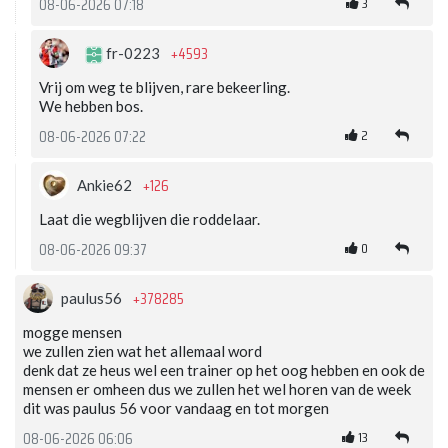
3
08-06-2026 07:18
+4593
fr-0223
Vrij om weg te blijven, rare bekeerling.
We hebben bos.
2
08-06-2026 07:22
+126
Ankie62
Laat die wegblijven die roddelaar.
0
08-06-2026 09:37
+378285
paulus56
mogge mensen
we zullen zien wat het allemaal word
denk dat ze heus wel een trainer op het oog hebben en ook de
mensen er omheen dus we zullen het wel horen van de week
dit was paulus 56 voor vandaag en tot morgen
13
08-06-2026 06:06