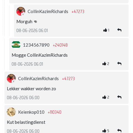
+47273
CollinKazimRichards
Morguh 👊
1
08-06-2026 06:01
+240148
1234567890
Mogge CollinKazimRichards
2
08-06-2026 06:01
+47273
CollinKazimRichards
Lekker wakker worden zo
2
08-06-2026 06:00
+110340
Keienkop010
Kut belastingdienst
5
08-06-2026 06:00