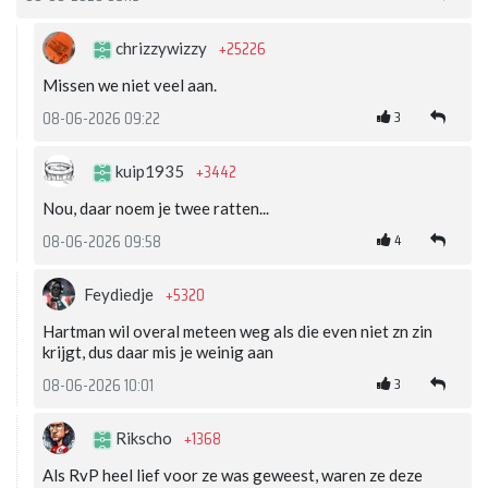
+25226
chrizzywizzy
Missen we niet veel aan.
3
08-06-2026 09:22
+3442
kuip1935
Nou, daar noem je twee ratten...
4
08-06-2026 09:58
+5320
Feydiedje
Hartman wil overal meteen weg als die even niet zn zin
krijgt, dus daar mis je weinig aan
3
08-06-2026 10:01
+1368
Rikscho
Als RvP heel lief voor ze was geweest, waren ze deze