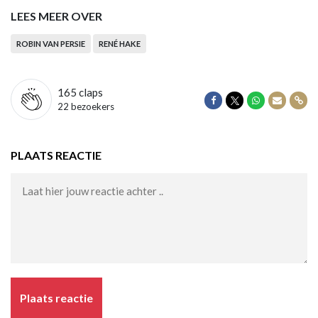
LEES MEER OVER
ROBIN VAN PERSIE
RENÉ HAKE
165
claps
Delen op Facebook
Delen op Twitter
Delen op Wha
Delen vi
Dele
22 bezoekers
PLAATS REACTIE
Plaats reactie