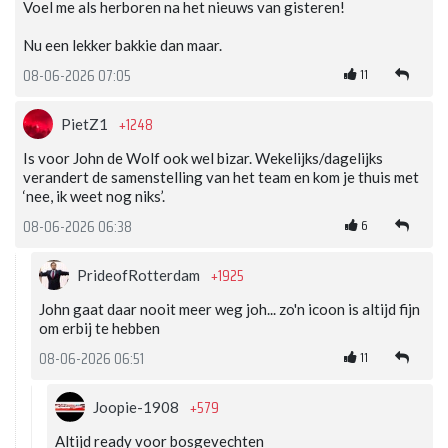
Voel me als herboren na het nieuws van gisteren!
Nu een lekker bakkie dan maar.
11
08-06-2026 07:05
+1248
PietZ1
Is voor John de Wolf ook wel bizar. Wekelijks/dagelijks
verandert de samenstelling van het team en kom je thuis met
‘nee, ik weet nog niks’.
6
08-06-2026 06:38
+1925
PrideofRotterdam
John gaat daar nooit meer weg joh... zo'n icoon is altijd fijn
om erbij te hebben
11
08-06-2026 06:51
+579
Joopie-1908
Altijd ready voor bosgevechten