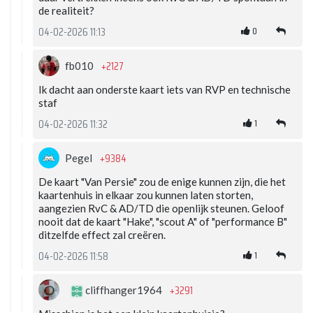
de realiteit?
0
04-02-2026 11:13
+2127
fb010
Ik dacht aan onderste kaart iets van RVP en technische
staf
1
04-02-2026 11:32
+9384
Pegel
De kaart "Van Persie" zou de enige kunnen zijn, die het
kaartenhuis in elkaar zou kunnen laten storten,
aangezien RvC & AD/TD die openlijk steunen. Geloof
nooit dat de kaart "Hake", "scout A" of "performance B"
ditzelfde effect zal creëren.
1
04-02-2026 11:58
+3291
cliffhanger1964