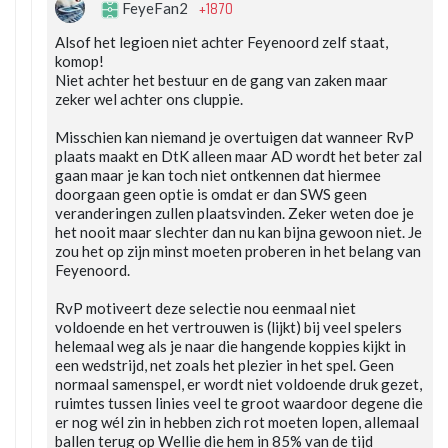
+1870
FeyeFan2
Alsof het legioen niet achter Feyenoord zelf staat,
komop!
Niet achter het bestuur en de gang van zaken maar
zeker wel achter ons cluppie.
Misschien kan niemand je overtuigen dat wanneer RvP
plaats maakt en DtK alleen maar AD wordt het beter zal
gaan maar je kan toch niet ontkennen dat hiermee
doorgaan geen optie is omdat er dan SWS geen
veranderingen zullen plaatsvinden. Zeker weten doe je
het nooit maar slechter dan nu kan bijna gewoon niet. Je
zou het op zijn minst moeten proberen in het belang van
Feyenoord.
RvP motiveert deze selectie nou eenmaal niet
voldoende en het vertrouwen is (lijkt) bij veel spelers
helemaal weg als je naar die hangende koppies kijkt in
een wedstrijd, net zoals het plezier in het spel. Geen
normaal samenspel, er wordt niet voldoende druk gezet,
ruimtes tussen linies veel te groot waardoor degene die
er nog wél zin in hebben zich rot moeten lopen, allemaal
ballen terug op Wellie die hem in 85% van de tijd