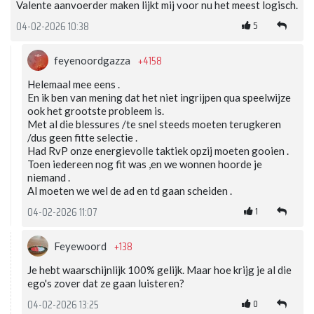
Valente aanvoerder maken lijkt mij voor nu het meest logisch.
5
04-02-2026 10:38
+4158
feyenoordgazza
Helemaal mee eens .
En ik ben van mening dat het niet ingrijpen qua speelwijze
ook het grootste probleem is.
Met al die blessures /te snel steeds moeten terugkeren
/dus geen fitte selectie .
Had RvP onze energievolle taktiek opzij moeten gooien .
Toen iedereen nog fit was ,en we wonnen hoorde je
niemand .
Al moeten we wel de ad en td gaan scheiden .
1
04-02-2026 11:07
+138
Feyewoord
Je hebt waarschijnlijk 100% gelijk. Maar hoe krijg je al die
ego's zover dat ze gaan luisteren?
0
04-02-2026 13:25