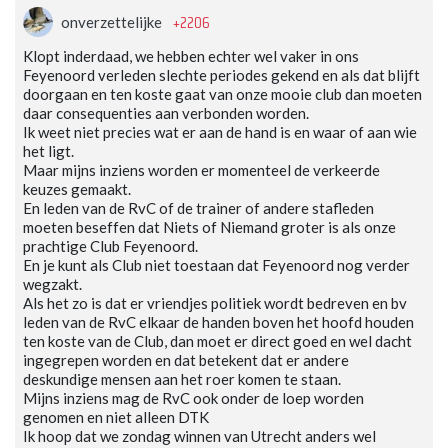
+2206
onverzettelijke
Klopt inderdaad, we hebben echter wel vaker in ons
Feyenoord verleden slechte periodes gekend en als dat blijft
doorgaan en ten koste gaat van onze mooie club dan moeten
daar consequenties aan verbonden worden.
Ik weet niet precies wat er aan de hand is en waar of aan wie
het ligt.
Maar mijns inziens worden er momenteel de verkeerde
keuzes gemaakt.
En leden van de RvC of de trainer of andere stafleden
moeten beseffen dat Niets of Niemand groter is als onze
prachtige Club Feyenoord.
En je kunt als Club niet toestaan dat Feyenoord nog verder
wegzakt.
Als het zo is dat er vriendjes politiek wordt bedreven en bv
leden van de RvC elkaar de handen boven het hoofd houden
ten koste van de Club, dan moet er direct goed en wel dacht
ingegrepen worden en dat betekent dat er andere
deskundige mensen aan het roer komen te staan.
Mijns inziens mag de RvC ook onder de loep worden
genomen en niet alleen DTK
Ik hoop dat we zondag winnen van Utrecht anders wel