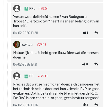
+17933
FFL
'Verantwoordelijkheid nemen'? Van Bodegom en
Troost? Die 'toxic twin' heeft maar één belang: dat van
hun zelf!
1
04-02-2026 18:28
+12393
switzer
Natuurlijk niet. Je hebt geen flauw idee wat die mensen
doen hè.
0
04-02-2026 19:31
+17933
FFL
Precies dát wat ze nièt mogen doen: zich bemoeien met
het technisch beleid door met hun vriendje RvP te gaan
evalueren. Dat is de taak van de td en nièt van de RvC.
De RvC is een controle-orgaan, géén bestuursorgaan!
3
04-02-2026 19:36