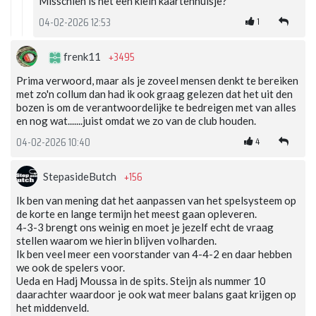
Misschien is het een klein kaartenhuisje?
1
04-02-2026 12:53
+3495
frenk11
Prima verwoord, maar als je zoveel mensen denkt te bereiken
met zo'n collum dan had ik ook graag gelezen dat het uit den
bozen is om de verantwoordelijke te bedreigen met van alles
en nog wat.......juist omdat we zo van de club houden.
4
04-02-2026 10:40
+156
StepasideButch
Ik ben van mening dat het aanpassen van het spelsysteem op
de korte en lange termijn het meest gaan opleveren.
4-3-3 brengt ons weinig en moet je jezelf echt de vraag
stellen waarom we hierin blijven volharden.
Ik ben veel meer een voorstander van 4-4-2 en daar hebben
we ook de spelers voor.
Ueda en Hadj Moussa in de spits. Steijn als nummer 10
daarachter waardoor je ook wat meer balans gaat krijgen op
het middenveld.