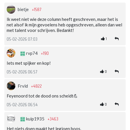
+1587
bietje
Ik weet niet wie deze column heeft geschreven, maar het is
net alsof ik mijn gevoelens heb opgeschreven, alleen dan wel
met talent voor schrijven. Bedankt!
1
05-02-2026 07:03
+190
rvp74
Iets met spijker en kop!
0
05-02-2026 06:57
+4822
Frvld
Feyenoord tot de dood ons scheidt💪
0
05-02-2026 06:54
+3463
kuip1935
Het niets doen maakt het legioen boos.