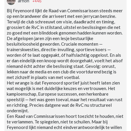
+446
arnoh
Bij Feyenoord lijkt de Raad van Commissarissen steeds meer
op een brandweer die arriveert met een jerrycan benzine.
Terwijl de club schreeuwt om visie, daadkracht en timing,
grossiert de RvC in stilstand, uitstel en beslissingen die net
zo goed met een blinddoek genomen hadden kunnen worden.
De afgelopen jaren zijn een lesje bestuurlijke
besluiteloosheid geworden. Cruciale momenten —
trainerskwesties, directie-invulling, sportieve koers —
worden óf te laat opgepakt, óf halfslachtig opgelost. En als
er dan eindelijk een knoop wordt doorgehakt, voelt het alsof
niemand écht achter die beslissing staat. Gevolg: onrust,
lekken naar de media en een club die voortdurend bezig is
met zichzelf in plaats van met voetbal.
Het wrange is dat Feyenoord sportief juist heeft laten zien
wat mogelijk is met duidelijke keuzes en vertrouwen. Het
kampioenschap, Europese successen, een herkenbare
speelstijl — het was geen toeval, maar het resultaat van rust
en richting. Precies datgene wat de RvC nu structureel
ondermijnt.
Een Raad van Commissarissen hoort toezicht te houden, niet
te verlammen. Te spiegelen, niet te schuilen. Maar bij
Feyenoord lijkt niemand echt eindverantwoordelijk te willen