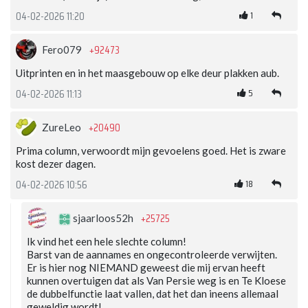
1
04-02-2026 11:20
+92473
Fero079
Uitprinten en in het maasgebouw op elke deur plakken aub.
5
04-02-2026 11:13
+20490
ZureLeo
Prima column, verwoordt mijn gevoelens goed. Het is zware
kost dezer dagen.
18
04-02-2026 10:56
+25725
sjaarloos52h
Ik vind het een hele slechte column!
Barst van de aannames en ongecontroleerde verwijten.
Er is hier nog NIEMAND geweest die mij ervan heeft
kunnen overtuigen dat als Van Persie weg is en Te Kloese
de dubbelfunctie laat vallen, dat het dan ineens allemaal
geweldig wordt!