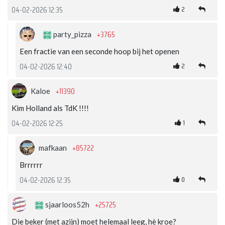
2
04-02-2026 12:35
+3765
party_pizza
Een fractie van een seconde hoop bij het openen
2
04-02-2026 12:40
+11390
Kaloe
Kim Holland als TdK !!!!
1
04-02-2026 12:25
+85722
mafkaan
Brrrrrr
0
04-02-2026 12:35
+25725
sjaarloos52h
Die beker (met azijn) moet helemaal leeg, hè kroe?