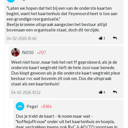
"Laten we hopen dat het bij een van de onderste kaarten
begint, want het kaartenhuis dat Feyenoord heet is toe aan
een grondige reorganisatie."
Beetje kromme uitspraak aangezien het bestuur altijd
bovenaan een organisatie staat, doch dit terzijde.
3
04-02-2026 10:46
+2127
fb010
Weet niet hoor, maar heb het net ff geprobeerd, als je de
onderste kaart wegtrekt tieft de hele zooi naar benede.
Dus klopt gewoon als je die onderste kaart wegtrekt pleur
bestuur rvc wat bovenin zit ook om. Dus die uitspraak
staat als een kaartenhuis!
4
04-02-2026 10:52
+9384
Pegel
Dus je trekt de kaart - ik noem maar wat -
"koffiejuffrouw" onder uit het kaartenhuis en hoepla,
daar vertrekken ineens ook RvC & AD/TD spontaan in