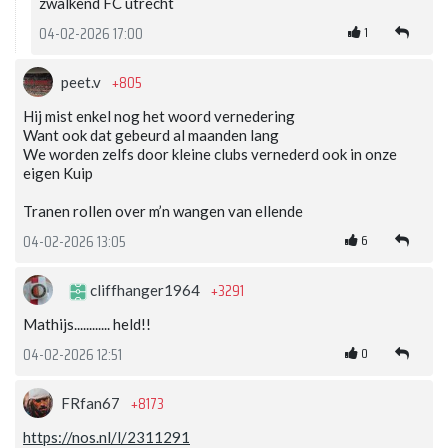
zwalkend FC utrecht
1
04-02-2026 17:00
+805
peet.v
Hij mist enkel nog het woord vernedering
Want ook dat gebeurd al maanden lang
We worden zelfs door kleine clubs vernederd ook in onze
eigen Kuip
Tranen rollen over m’n wangen van ellende
6
04-02-2026 13:05
+3291
cliffhanger1964
Mathijs............ held!!
0
04-02-2026 12:51
+8173
FRfan67
https://nos.nl/l/2311291