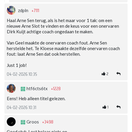
+7111
zdpln
Haal Arne Sen terug, als is het maar voor 1 tak: om een
nieuwe Arne Slot te vinden en de keus voor een onervaren
Dirk Kuijt achtige coach ongedaan te maken.
Van Geel maakte de onervaren coach fout. Arne Sen
herstelde het. Te Kloese maakte dezelfde onervaren coach
fout: laat Arne Sen dat ook herstellen.
Just 1 job!
2
04-02-2026 10:35
+1228
htf6cts6tx
Eens! Heb alleen titel gelezen.
1
04-02-2026 10:31
+3498
Groos
Goed stuk. Lost helaas niets op