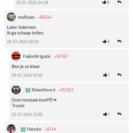
0
29-07-2024 04:29
+85644
mafkaan
Later iedereen .
Ik ga schaap tellen.
4
29-07-2024 00:59
+147367
Fakkelbrigade
Ben je zo klaar
1
29-07-2024 01:00
+355923
RdamNoord
Doei normale boef🫡👊
Truste
1
29-07-2024 01:00
+8744
Hancko