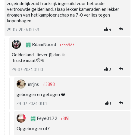
zo, eindelijk zuid frankrijk ingeruild voor het oude
vertrouwde gelderland. slaap lekker kameraden en lekker
dromen van het kampioenschap na 7-0 verlies tegen
kopenhagen.
4
29-07-2024 00:59
+355923
RdamNoord
Gelderland...liever jij dan ik.
Truste maat🫡👊
3
29-07-2024 01:00
+13898
mrjns
geborgen en getogen ❤️
1
29-07-2024 01:01
+3151
Feye0172
Opgeborgen of?