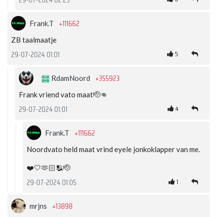
29-07-2024 02:25
+111662
Frank.T
ZB taalmaatje
5
29-07-2024 01:01
+355923
RdamNoord
Frank vriend vato maat🫡👊
4
29-07-2024 01:01
+111662
Frank.T
Noordvato held maat vrind eyele jonkoklapper van me.
❤️🤍🫶🏻🫂🫡
1
29-07-2024 01:05
+13898
mrjns