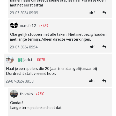
binnenhaalt om steeds kleine stapjes naar voren te doen
met het eerst elftal
4
29-07-2024 09:09
+5723
marcfr12
Oké gelijk stoppen met alle taken. Niet met bezig houden
met lange termijn. Alleen directe versterkingen.
1
29-07-2024 09:54
+6678
jack.f
Haal je een spelers die 20 jaar is en dan gelijk maar bij
Dordrecht stalt vreemd hoor.
0
29-07-2024 08:58
+7716
fr-vako
Omdat?
Lange termijn denken heet dat