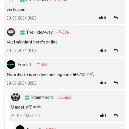
verhuizen
0
29-07-2024 01:03
+74504
TheHideAway
Veel midnight hero's online
4
29-07-2024 01:03
+111662
Frank.T
Noordvato is een levende legende ❤️🤍🫶🏻🫡
4
29-07-2024 01:03
+355923
RdamNoord
U maatje🫡👊🫶
1
29-07-2024 01:21