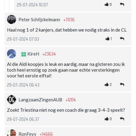
0
29-07-2024 10:07
+7036
Peter Schlijckelmann
Haal nog 1 of 2 kanjers, dat hebben we nodig straks in de CL
1
29-07-2024 07:03
+23634
KireH
Al die Aldi koopjes is leuk en aardig, maar na gisteren zou ik
toch heel ernstig op zoek gaan naar echte versterkingen
voor het eerste elftal!
2
29-07-2024 06:43
+1204
LangzaamZingenAUB
Zoekt Triestina niet nog een coach die graag 3-4-3 speelt?
0
29-07-2024 06:37
+14666
RonFeyy