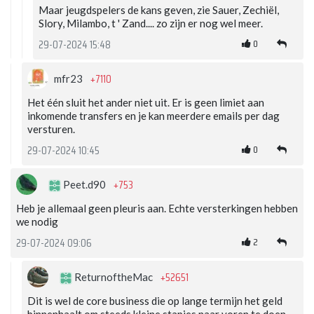
Maar jeugdspelers de kans geven, zie Sauer, Zechiël,
Slory, Milambo, t ' Zand.... zo zijn er nog wel meer.
0
29-07-2024 15:48
+7110
mfr23
Het één sluit het ander niet uit. Er is geen limiet aan
inkomende transfers en je kan meerdere emails per dag
versturen.
0
29-07-2024 10:45
+753
Peet.d90
Heb je allemaal geen pleuris aan. Echte versterkingen hebben
we nodig
2
29-07-2024 09:06
+52651
ReturnoftheMac
Dit is wel de core business die op lange termijn het geld