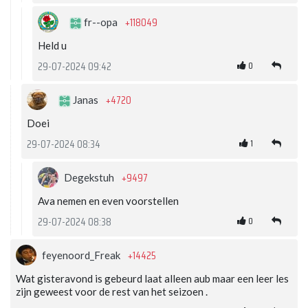
+118049
fr--opa
Held u
0
29-07-2024 09:42
+4720
Janas
Doei
1
29-07-2024 08:34
+9497
Degekstuh
Ava nemen en even voorstellen
0
29-07-2024 08:38
+14425
feyenoord_Freak
Wat gisteravond is gebeurd laat alleen aub maar een leer les
zijn geweest voor de rest van het seizoen .