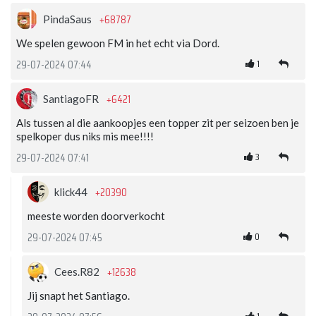
+68787
PindaSaus
We spelen gewoon FM in het echt via Dord.
1
29-07-2024 07:44
+6421
SantiagoFR
Als tussen al die aankoopjes een topper zit per seizoen ben je
spelkoper dus niks mis mee!!!!
3
29-07-2024 07:41
+20390
klick44
meeste worden doorverkocht
0
29-07-2024 07:45
+12638
Cees.R82
Jij snapt het Santiago.