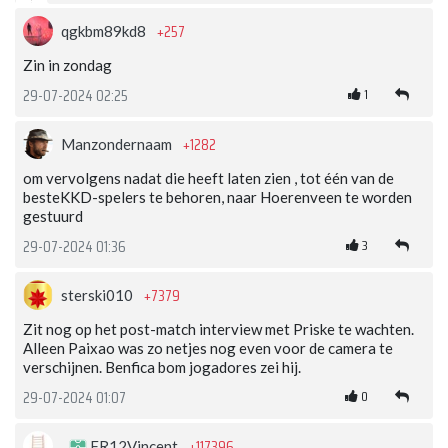
+257
qgkbm89kd8
Zin in zondag
1
29-07-2024 02:25
+1282
Manzondernaam
om vervolgens nadat die heeft laten zien , tot één van de
besteKKD-spelers te behoren, naar Hoerenveen te worden
gestuurd
3
29-07-2024 01:36
+7379
sterski010
Zit nog op het post-match interview met Priske te wachten.
Alleen Paixao was zo netjes nog even voor de camera te
verschijnen. Benfica bom jogadores zei hij.
0
29-07-2024 01:07
+117396
FR12Vincent