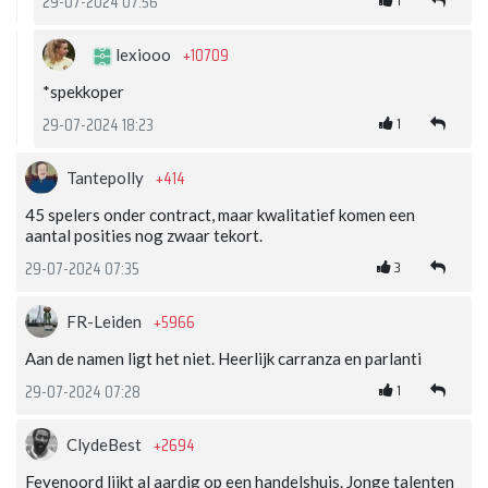
1
29-07-2024 07:56
+10709
lexiooo
*spekkoper
1
29-07-2024 18:23
+414
Tantepolly
45 spelers onder contract, maar kwalitatief komen een
aantal posities nog zwaar tekort.
3
29-07-2024 07:35
+5966
FR-Leiden
Aan de namen ligt het niet. Heerlijk carranza en parlanti
1
29-07-2024 07:28
+2694
ClydeBest
Feyenoord lijkt al aardig op een handelshuis. Jonge talenten