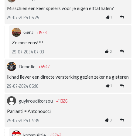
Misschien een keer spelers voor je eigen elftal halen?
1
29-07-2024 06:25
+1933
Ger.J
Zo mee eens!!!!
0
29-07-2024 07:03
+4547
Demolic
Ik had liever een directe versterking gezien zeker na gisteren
1
29-07-2024 06:16
+11026
guykroudikorsou
Parlanti = Antonoucci
0
29-07-2024 04:39
+15742
kotsmuiltje