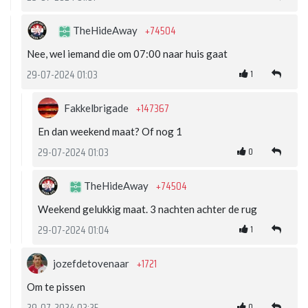
+74504
TheHideAway
Nee, wel iemand die om 07:00 naar huis gaat
1
29-07-2024 01:03
+147367
Fakkelbrigade
En dan weekend maat? Of nog 1
0
29-07-2024 01:03
+74504
TheHideAway
Weekend gelukkig maat. 3 nachten achter de rug
1
29-07-2024 01:04
+1721
jozefdetovenaar
Om te pissen
0