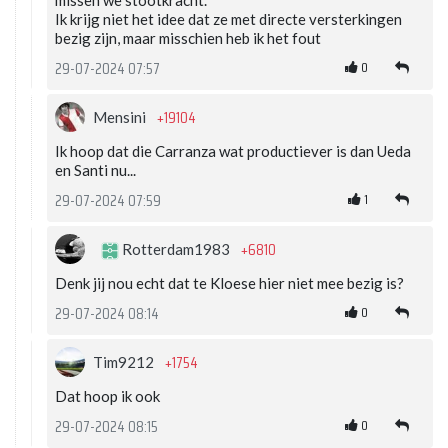
missen we stootkracht.
Ik krijg niet het idee dat ze met directe versterkingen
bezig zijn, maar misschien heb ik het fout
0
29-07-2024 07:57
+19104
Mensini
Ik hoop dat die Carranza wat productiever is dan Ueda
en Santi nu...
1
29-07-2024 07:59
+6810
Rotterdam1983
Denk jij nou echt dat te Kloese hier niet mee bezig is?
0
29-07-2024 08:14
+1754
Tim9212
Dat hoop ik ook
0
29-07-2024 08:15