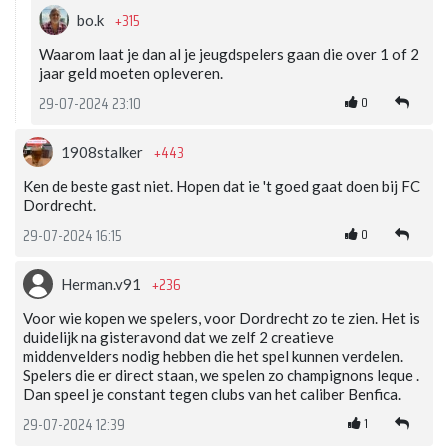
+315
bo.k
Waarom laat je dan al je jeugdspelers gaan die over 1 of 2
jaar geld moeten opleveren.
0
29-07-2024 23:10
+443
1908stalker
Ken de beste gast niet. Hopen dat ie 't goed gaat doen bij FC
Dordrecht.
0
29-07-2024 16:15
+236
Herman.v91
Voor wie kopen we spelers, voor Dordrecht zo te zien. Het is
duidelijk na gisteravond dat we zelf 2 creatieve
middenvelders nodig hebben die het spel kunnen verdelen.
Spelers die er direct staan, we spelen zo champignons leque .
Dan speel je constant tegen clubs van het caliber Benfica.
1
29-07-2024 12:39