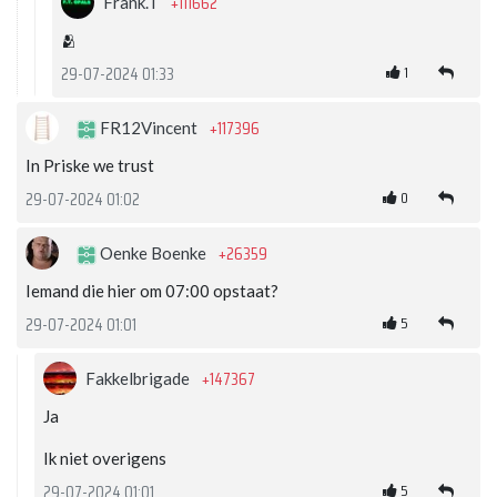
+111662
Frank.T
🫂
1
29-07-2024 01:33
+117396
FR12Vincent
In Priske we trust
0
29-07-2024 01:02
+26359
Oenke Boenke
Iemand die hier om 07:00 opstaat?
5
29-07-2024 01:01
+147367
Fakkelbrigade
Ja
Ik niet overigens
5
29-07-2024 01:01