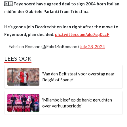
🇳🇱 Feyenoord have agreed deal to sign 2004 born Italian
midfielder Gabriele Parlanti from Triestina.
He’s gonna join Dordrecht on loan right after the move to
Feyenoord, plan decided.
pic.twitter.com/aIu7sq0LzF
— Fabrizio Romano (@FabrizioRomano)
July 28, 2024
LEES OOK
'Van den Belt staat voor overstap naar
België of Spanje'
'Milambo bleef op de bank: geruchten
over verhuurperiode'