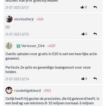
seizoen. Kan je er goed bij hebben
12
21-07-2023 22:57
+524
mcvisscherjr
👍🏼
0
21-07-2023 22:55
+4221
Verlosser_Dirk
Danilo ophalen voor gratis in 020 is wel een heerlijke actie
geweest.
Perfecte 2e spits en geweldige teamgenoot voor onze
helden.
11
21-07-2023 22:54
+1353
roodwitgekleurd
Gelijk heeft hij gezien de prestaties, die hij geleverd heeft. Is
een bedrag van minstens 8-10 miljoen normaal. 6 miljoen