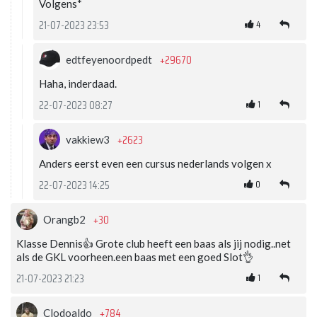
Volgens*
4
21-07-2023 23:53
+29670
edtfeyenoordpedt
Haha, inderdaad.
1
22-07-2023 08:27
+2623
vakkiew3
Anders eerst even een cursus nederlands volgen x
0
22-07-2023 14:25
+30
Orangb2
Klasse Dennis👍 Grote club heeft een baas als jij nodig..net
als de GKL voorheen.een baas met een goed Slot👌
1
21-07-2023 21:23
+784
Clodoaldo