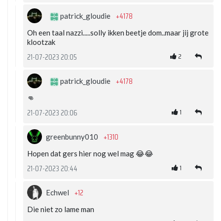
+4178
patrick_gloudie
Oh een taal nazzi.....solly ikken beetje dom..maar jij grote
klootzak
2
21-07-2023 20:05
+4178
patrick_gloudie
👊
1
21-07-2023 20:06
+1310
greenbunny010
Hopen dat gers hier nog wel mag 😂😂
1
21-07-2023 20:44
+12
Echwel
Die niet zo lame man