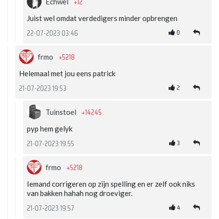
+12
Echwel
Juist wel omdat verdedigers minder opbrengen
0
22-07-2023 03:46
+5218
frmo
Helemaal met jou eens patrick
2
21-07-2023 19:53
+14245
Tuinstoel
pyp hem gelyk
3
21-07-2023 19:55
+5218
frmo
Iemand corrigeren op zijn spelling en er zelf ook niks
van bakken hahah nog droeviger.
4
21-07-2023 19:57