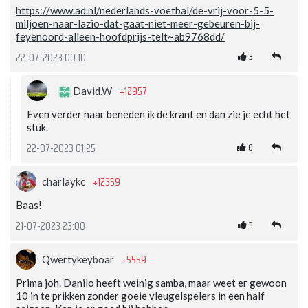
https://www.ad.nl/nederlands-voetbal/de-vrij-voor-5-5-
miljoen-naar-lazio-dat-gaat-niet-meer-gebeuren-bij-
feyenoord-alleen-hoofdprijs-telt~ab9768dd/
3
22-07-2023 00:10
+12957
David.W
Even verder naar beneden ik de krant en dan zie je echt het
stuk.
0
22-07-2023 01:25
+12359
charlaykc
Baas!
3
21-07-2023 23:00
+5559
Qwertykeyboar
Prima joh. Danilo heeft weinig samba, maar weet er gewoon
10 in te prikken zonder goeie vleugelspelers in een half