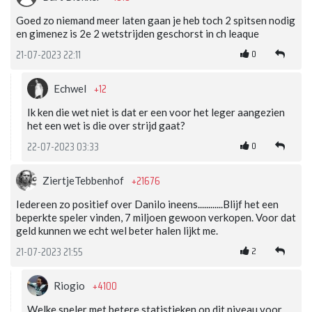
Goed zo niemand meer laten gaan je heb toch 2 spitsen nodig
en gimenez is 2e 2 wetstrijden geschorst in ch leaque
0
21-07-2023 22:11
+12
Echwel
Ik ken die wet niet is dat er een voor het leger aangezien
het een wet is die over strijd gaat?
0
22-07-2023 03:33
+21676
ZiertjeTebbenhof
Iedereen zo positief over Danilo ineens............Blijf het een
beperkte speler vinden, 7 miljoen gewoon verkopen. Voor dat
geld kunnen we echt wel beter halen lijkt me.
2
21-07-2023 21:55
+4100
Riogio
Welke speler met betere statistieken op dit niveau voor