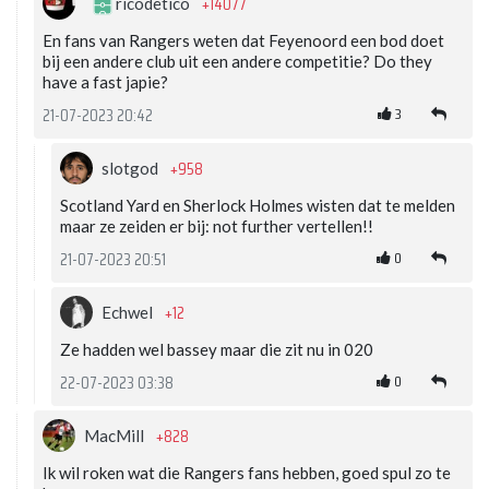
+14077
ricodetico
En fans van Rangers weten dat Feyenoord een bod doet
bij een andere club uit een andere competitie? Do they
have a fast japie?
3
21-07-2023 20:42
+958
slotgod
Scotland Yard en Sherlock Holmes wisten dat te melden
maar ze zeiden er bij: not further vertellen!!
0
21-07-2023 20:51
+12
Echwel
Ze hadden wel bassey maar die zit nu in 020
0
22-07-2023 03:38
+828
MacMill
Ik wil roken wat die Rangers fans hebben, goed spul zo te