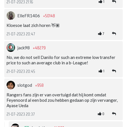
1
21-07-2023 21:16
+50148
ElleFR1406
Kloesoe laat zich horen 👋🏽
7
21-07-2023 20:47
+48279
jack98
No, we do not sell Danilo for such an extreme low transfer
price to such an average club in a b-League!
1
21-07-2023 20:45
+958
slotgod
Rangers fans zijn er van overtuigd dat hij komt omdat
Feyenoord al een bod zou hebben gedaan op zijn vervanger,
Ayase Ueda
0
21-07-2023 20:37