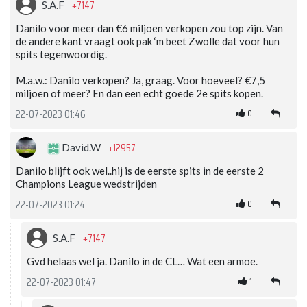
+7147
S.A.F
Danilo voor meer dan €6 miljoen verkopen zou top zijn. Van
de andere kant vraagt ook pak ‘m beet Zwolle dat voor hun
spits tegenwoordig.
M.a.w.: Danilo verkopen? Ja, graag. Voor hoeveel? €7,5
miljoen of meer? En dan een echt goede 2e spits kopen.
0
22-07-2023 01:46
+12957
David.W
Danilo blijft ook wel..hij is de eerste spits in de eerste 2
Champions League wedstrijden
0
22-07-2023 01:24
+7147
S.A.F
Gvd helaas wel ja. Danilo in de CL… Wat een armoe.
1
22-07-2023 01:47