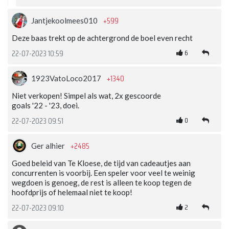
+599
Jantjekoolmees010
Deze baas trekt op de achtergrond de boel even recht
6
22-07-2023 10:59
+1340
1923VatoLoco2017
Niet verkopen! Simpel als wat, 2x gescoorde
goals '22 - '23, doei.
0
22-07-2023 09:51
+2485
Ger alhier
Goed beleid van Te Kloese, de tijd van cadeautjes aan
concurrenten is voorbij. Een speler voor veel te weinig
wegdoen is genoeg, de rest is alleen te koop tegen de
hoofdprijs of helemaal niet te koop!
2
22-07-2023 09:10