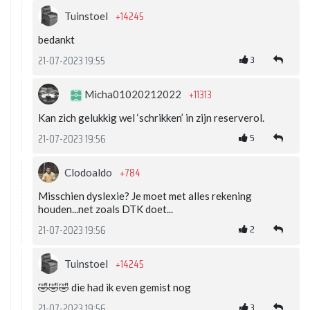
+14245
Tuinstoel
bedankt
3
21-07-2023 19:55
+11313
Micha01020212022
Kan zich gelukkig wel ‘schrikken’ in zijn reserverol.
5
21-07-2023 19:56
+784
Clodoaldo
Misschien dyslexie? Je moet met alles rekening
houden...net zoals DTK doet...
2
21-07-2023 19:56
+14245
Tuinstoel
🤣🤣🤣 die had ik even gemist nog
3
21-07-2023 19:56