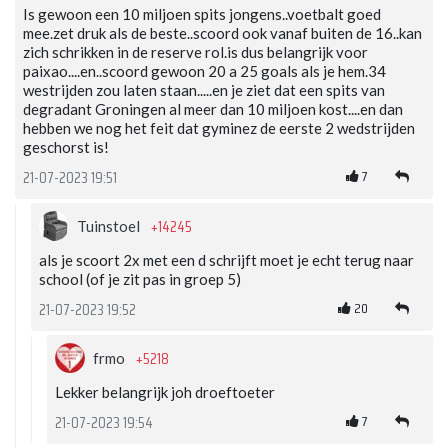
Is gewoon een 10 miljoen spits jongens..voetbalt goed
mee.zet druk als de beste..scoord ook vanaf buiten de 16..kan
zich schrikken in de reserve rol.is dus belangrijk voor
paixao....en..scoord gewoon 20 a 25 goals als je hem.34
westrijden zou laten staan.....en je ziet dat een spits van
degradant Groningen al meer dan 10 miljoen kost....en dan
hebben we nog het feit dat gyminez de eerste 2 wedstrijden
geschorst is!
7
21-07-2023 19:51
+14245
Tuinstoel
als je scoort 2x met een d schrijft moet je echt terug naar
school (of je zit pas in groep 5)
20
21-07-2023 19:52
+5218
frmo
Lekker belangrijk joh droeftoeter
7
21-07-2023 19:54