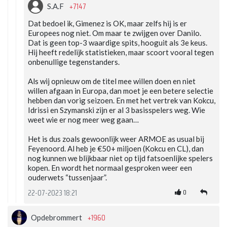
+7147
S.A.F
Dat bedoel ik, Gimenez is OK, maar zelfs hij is er
Europees nog niet. Om maar te zwijgen over Danilo.
Dat is geen top-3 waardige spits, hooguit als 3e keus.
Hij heeft redelijk statistieken, maar scoort vooral tegen
onbenullige tegenstanders.
Als wij opnieuw om de titel mee willen doen en niet
willen afgaan in Europa, dan moet je een betere selectie
hebben dan vorig seizoen. En met het vertrek van Kokcu,
Idrissi en Szymanski zijn er al 3 basisspelers weg. Wie
weet wie er nog meer weg gaan…
Het is dus zoals gewoonlijk weer ARMOE as usual bij
Feyenoord. Al heb je €50+ miljoen (Kokcu en CL), dan
nog kunnen we blijkbaar niet op tijd fatsoenlijke spelers
kopen. En wordt het normaal gesproken weer een
ouderwets “tussenjaar”.
0
22-07-2023 18:21
+1960
Opdebrommert