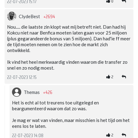
0
22-07-2023 15:17
+2694
ClydeBest
Nou..... die laatste zin klopt wat mij betreft niet. Dan had hij
Kokcu niet naar Benfica moeten laten gaan voor 25 miljoen
(plus gegarandeerde bonus van 5 miljoen). Dan had'ie ff meer
de tijd moeten nemen om te zien hoe de markt zich
ontwikkeld.
Ik vind het heel merkwaardig vinden waarom die transfer zo
snel en zo nodig moest.
2
22-07-2023 12:15
+426
Themas
Het is echt al tot treurens toe uitgelegd en
beargumenteerd waarom dat zo was.
Je mag er wat van vinden, maar misschien is het tijd om het
eens los te laten.
2
22-07-2023 14:08