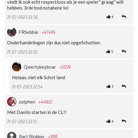
vindt ik ook echt respectloos als je een speler” graag” wilt
hebben. 3rde bod notabene lol
4
21-07-2023 22:36
+47495
FRSebbie
Onderhandelingen zijn dus niet opgeSchotten.
5
21-07-2023 22:22
+5559
Qwertykeyboar
Helaas, niet elk Schot land
3
21-07-2023 22:54
+44822
zutphen
Met Danilo starten in de CL!!
4
21-07-2023 22:13
+1818
Bart Blokker