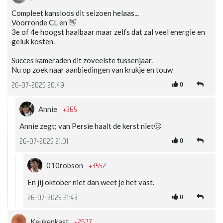
Compleet kansloos dit seizoen helaas...
Voorronde CL en 👋
3e of 4e hoogst haalbaar maar zelfs dat zal veel energie en
geluk kosten.
Succes kameraden dit zoveelste tussenjaar.
Nu op zoek naar aanbiedingen van krukje en touw
0
26-07-2025 20:49
+365
Annie
Annie zegt; van Persie haalt de kerst niet🥴
0
26-07-2025 21:01
+3552
010robson
En jij oktober niet dan weet je het vast.
0
26-07-2025 21:43
+2677
Keukenkast