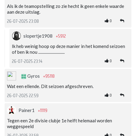
Als ik de teamopstelling zo zie hecht ik geen enkele waarde
aan deze uitslag.
0
26-07-2025 23:08
+5912
slopertje1908
Ik heb weinig hoop op deze manier in het komend seizoen
of ben ik nou .............................
0
26-07-2025 23:14
+95118
Gyros
Wat een ellende. Dit seizoen afgeschreven.
0
26-07-2025 22:59
+11119
Painer1
Tegen een 2e divisie clubje 1e helft helemaal worden
weggespeeld
0
26-07-2025 22:59