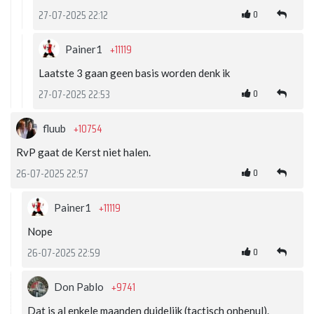
0
27-07-2025 22:12
+11119
Painer1
Laatste 3 gaan geen basis worden denk ik
0
27-07-2025 22:53
+10754
fluub
RvP gaat de Kerst niet halen.
0
26-07-2025 22:57
+11119
Painer1
Nope
0
26-07-2025 22:59
+9741
Don Pablo
Dat is al enkele maanden duidelijk (tactisch onbenul).