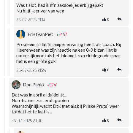
Was t slot, had ik m’n zakdoekjes erbij gepakt
Nu blijf ik er ver van weg
0
26-07-2025 21:14
+3457
FrietVanPiet
Probleem is dat hij amper ervaring heeft als coach. Bij
Heerenveen was zijn reactie na een 0-9 bizar. Het is
natuurlijk mooi als het lukt met zo’n clublegende maar
het is een grote gok.
0
26-07-2025 21:24
+9741
Don Pablo
Dat was in april al duidelijk...
Non-trainer zsm eruit gooien
Waarschijnlijk wacht DtK (net als.bij Priske Pruts) weer
totdat het te laat is...
0
26-07-2025 23:30