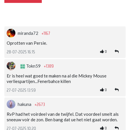
+1167
miranda72
Oprotten van Persie.
0
28-07-2025 16:15
+1389
Tokn59
Er is heel wat goed te maken na al die Mickey Mouse
verliespartijen...Fenerbahce killen
0
27-07-2025 13:59
+2673
hakuna
RvP had het voirdeel van de twijfel. Dat voordeel smelt als
sneeuw voir de zon. Ben bang dat ue het niet gaat worden.
0
27-07-2025 10:20