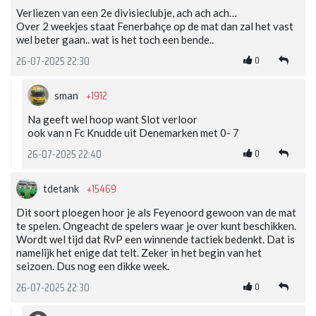
Verliezen van een 2e divisieclubje, ach ach ach…
Over 2 weekjes staat Fenerbahçe op de mat dan zal het vast
wel beter gaan.. wat is het toch een bende..
0
26-07-2025 22:30
+1912
sman
Na geeft wel hoop want Slot verloor
ook van n Fc Knudde uit Denemarken met 0- 7
0
26-07-2025 22:40
+15469
tdetank
Dit soort ploegen hoor je als Feyenoord gewoon van de mat
te spelen. Ongeacht de spelers waar je over kunt beschikken.
Wordt wel tijd dat RvP een winnende tactiek bedenkt. Dat is
namelijk het enige dat telt. Zeker in het begin van het
seizoen. Dus nog een dikke week.
0
26-07-2025 22:30