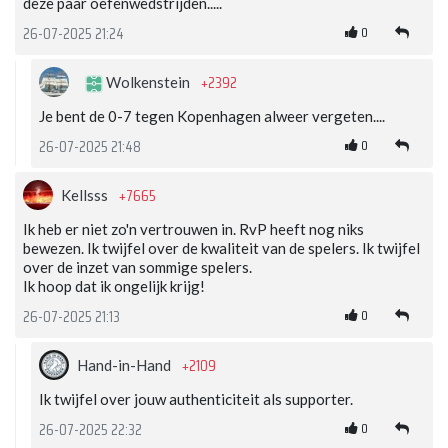
deze paar oefenwedstrijden.....
0
26-07-2025 21:24
+2392
Wolkenstein
Je bent de 0-7 tegen Kopenhagen alweer vergeten....
0
26-07-2025 21:48
+7665
Kellsss
Ik heb er niet zo'n vertrouwen in. RvP heeft nog niks
bewezen. Ik twijfel over de kwaliteit van de spelers. Ik twijfel
over de inzet van sommige spelers.
Ik hoop dat ik ongelijk krijg!
0
26-07-2025 21:13
+2109
Hand-in-Hand
Ik twijfel over jouw authenticiteit als supporter.
0
26-07-2025 22:32