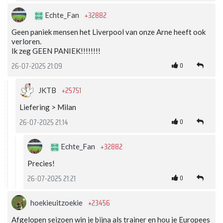
+32882
Echte_Fan
Geen paniek mensen het Liverpool van onze Arne heeft ook
verloren.
Ik zeg GEEN PANIEK!!!!!!!!
0
26-07-2025 21:09
+25751
JKTB
Liefering > Milan
0
26-07-2025 21:14
+32882
Echte_Fan
Precies!
0
26-07-2025 21:21
+23456
hoekieuitzoekie
Afgelopen seizoen win je bijna als trainer en hou je Europees