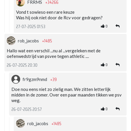
+34266
FRRMS
Vond t sowieso een rare keuze
Was hij ook niet door de Rcv voor gedragen?
0
27-07-2025 01:53
+1485
rob_jacobs
Hallo wat een verschil ...nu al ...vergeleken met de
oefenwedstrijd van psvee tegen athletic ....
0
26-07-2025 20:30
+39
fr9gzm9nmd
Doe nou eens niet zo zielig man. We zitten letterlijk
midden in de zomer. Over een paar maanden tikken we psv
weg.
0
26-07-2025 20:57
+1485
rob_jacobs