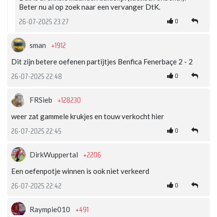
Beter nu al op zoek naar een vervanger DtK.
0
26-07-2025 23:27
+1912
sman
Dit zijn betere oefenen partijtjes Benfica Fenerbaçe 2 - 2
0
26-07-2025 22:48
+128230
FRSieb
weer zat gammele krukjes en touw verkocht hier
0
26-07-2025 22:45
+2206
DirkWuppertal
Een oefenpotje winnen is ook niet verkeerd
0
26-07-2025 22:42
+491
Raympie010