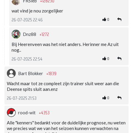
+128230
FRSieb
wat vind je nou zorgelijker
0
26-07-2025 22:46
+1272
Dnz88
Bij Heerenveen was het niet anders. Herinner me Az uit
nog..
0
26-07-2025 22:54
+1839
Bart Blokker
Wacht maar tot ze compleet zijn trainer sluit weer aan die
Deense spits sluit aan.enz
0
26-07-2025 21:53
+4353
rood-wit
Alle "kenners" bedankt voor de duidelijke prognose, nu weten
we precies wat we van het seizoen kunnen verwachten na