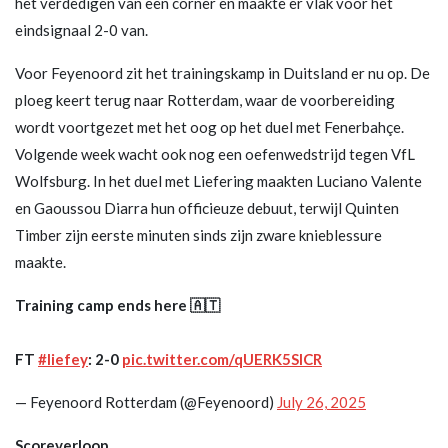
het verdedigen van een corner en maakte er vlak voor het
eindsignaal 2-0 van.
Voor Feyenoord zit het trainingskamp in Duitsland er nu op. De
ploeg keert terug naar Rotterdam, waar de voorbereiding
wordt voortgezet met het oog op het duel met Fenerbahçe.
Volgende week wacht ook nog een oefenwedstrijd tegen VfL
Wolfsburg. In het duel met Liefering maakten Luciano Valente
en Gaoussou Diarra hun officieuze debuut, terwijl Quinten
Timber zijn eerste minuten sinds zijn zware knieblessure
maakte.
Training camp ends here 🇦🇹
FT
#liefey
: 2-0
pic.twitter.com/qUERK5SICR
— Feyenoord Rotterdam (@Feyenoord)
July 26, 2025
Scoreverloop