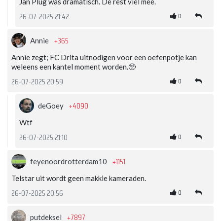
Jan Plug was dramatisch. De rest viel mee.
0
26-07-2025 21:42
+365
Annie
Annie zegt; FC Drita uitnodigen voor een oefenpotje kan
weleens een kantel moment worden.🥺
0
26-07-2025 20:59
+4090
deGoey
Wtf
0
26-07-2025 21:10
+1151
feyenoordrotterdam10
Telstar uit wordt geen makkie kameraden.
0
26-07-2025 20:56
+7897
putdeksel