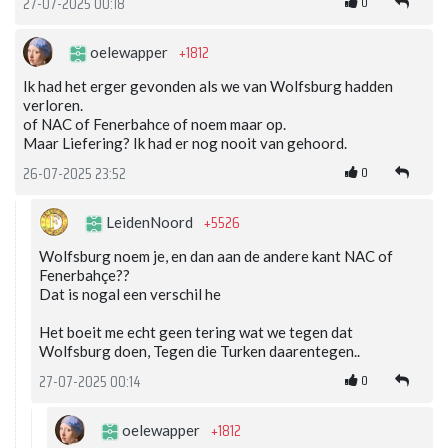
0
27-07-2025 00:18
+1812
oelewapper
Ik had het erger gevonden als we van Wolfsburg hadden
verloren.
of NAC of Fenerbahce of noem maar op.
Maar Liefering? Ik had er nog nooit van gehoord.
0
26-07-2025 23:52
+5526
LeidenNoord
Wolfsburg noem je, en dan aan de andere kant NAC of
Fenerbahçe??
Dat is nogal een verschil he
Het boeit me echt geen tering wat we tegen dat
Wolfsburg doen, Tegen die Turken daarentegen..
0
27-07-2025 00:14
+1812
oelewapper