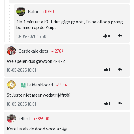
+11350
Kaloe
Na 1 minuut al 0-1 dus giga groot , En na afloop graag
bommen op de Kuip .
0
10-05-2026 16:50
+12764
Gerdekaleklets
We spelen dus gewoon 4-4-2
1
10-05-2026 16:01
+5524
LeidenNoord
St Juste niet meer wedstrijdfit🤔
1
10-05-2026 16:01
+285990
jellert
Kerel is als de dood voor az 😂