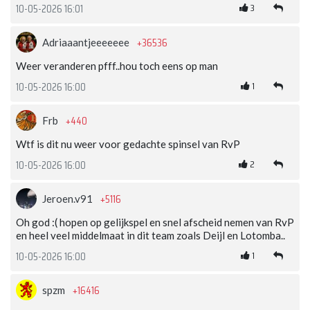
3
10-05-2026 16:01
+36536
Adriaaantjeeeeeee
Weer veranderen pfff..hou toch eens op man
1
10-05-2026 16:00
+440
Frb
Wtf is dit nu weer voor gedachte spinsel van RvP
2
10-05-2026 16:00
+5116
Jeroen.v91
Oh god :( hopen op gelijkspel en snel afscheid nemen van RvP
en heel veel middelmaat in dit team zoals Deijl en Lotomba..
1
10-05-2026 16:00
+16416
spzm