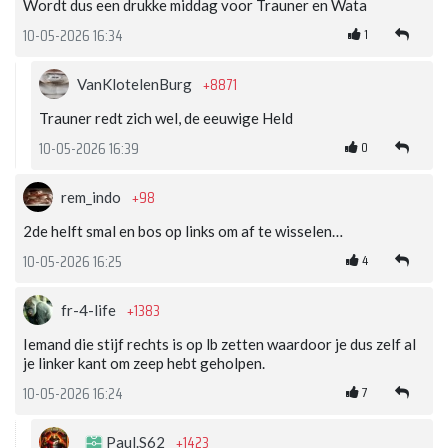
Wordt dus een drukke middag voor Trauner en Wata
1
10-05-2026 16:34
+8871
VanKlotelenBurg
Trauner redt zich wel, de eeuwige Held
0
10-05-2026 16:39
+98
rem_indo
2de helft smal en bos op links om af te wisselen…
4
10-05-2026 16:25
+1383
fr-4-life
Iemand die stijf rechts is op lb zetten waardoor je dus zelf al
je linker kant om zeep hebt geholpen.
7
10-05-2026 16:24
+1423
Paul.S62