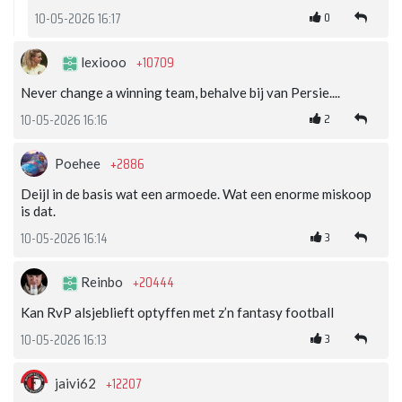
0
10-05-2026 16:17
+10709
lexiooo
Never change a winning team, behalve bij van Persie....
2
10-05-2026 16:16
+2886
Poehee
Deijl in de basis wat een armoede. Wat een enorme miskoop
is dat.
3
10-05-2026 16:14
+20444
Reinbo
Kan RvP alsjeblieft optyffen met z’n fantasy football
3
10-05-2026 16:13
+12207
jaivi62