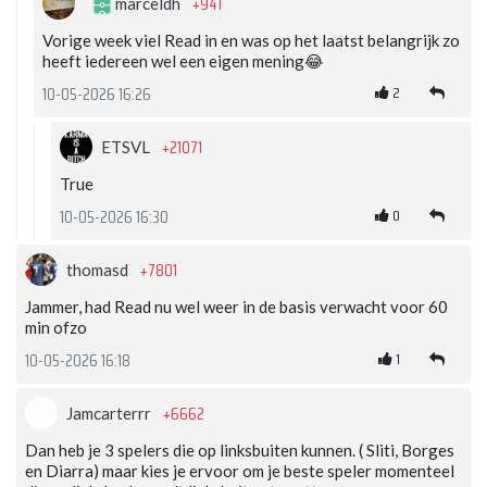
+941
marceldh
Vorige week viel Read in en was op het laatst belangrijk zo
heeft iedereen wel een eigen mening😂
2
10-05-2026 16:26
+21071
ETSVL
True
0
10-05-2026 16:30
+7801
thomasd
Jammer, had Read nu wel weer in de basis verwacht voor 60
min ofzo
1
10-05-2026 16:18
+6662
Jamcarterrr
Dan heb je 3 spelers die op linksbuiten kunnen. ( Sliti, Borges
en Diarra) maar kies je ervoor om je beste speler momenteel