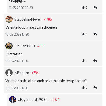
Grappig. ....
0
11-05-2026 00:20
+1706
Staybehind4ever
Valente loopt naast z'n schoenen
0
10-05-2026 17:40
+7168
FR-Fan1908
Kuttrainer
0
10-05-2026 17:34
+784
MSnellen
Wat als strsks al die andere verhuurde terug komen?
0
10-05-2026 17:33
+4324
.:Feyenoord1908!:.