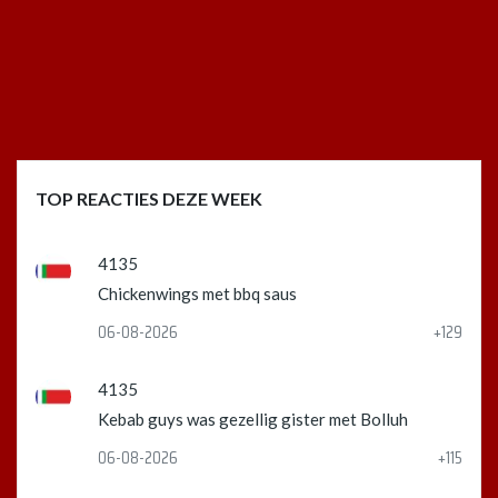
TOP REACTIES DEZE WEEK
4135
Chickenwings met bbq saus
06-08-2026
+129
4135
Kebab guys was gezellig gister met Bolluh
06-08-2026
+115