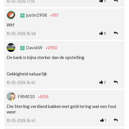
5
10-05-2026 17:05
+9117
justin1908
Wtf
0
10-05-2026 16:48
+12950
David.W
De bank is bijna sterker dan de opstelling
Gekkigheid natuurlijk
2
10-05-2026 16:45
+8256
FRM010
Die Sterling verdiend bakken met geld tering wat een fout
weer
1
10-05-2026 16:43