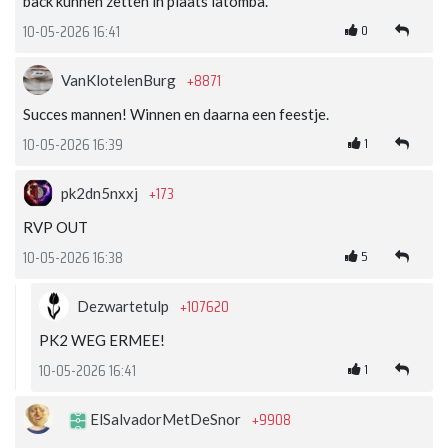
back kunnen zetten in plaats latomba.
0
10-05-2026 16:41
+8871
VanKlotelenBurg
Succes mannen! Winnen en daarna een feestje.
1
10-05-2026 16:39
+173
pk2dn5nxxj
RVP OUT
5
10-05-2026 16:38
+107620
Dezwartetulp
PK2 WEG ERMEE!
1
10-05-2026 16:41
+9908
ElSalvadorMetDeSnor