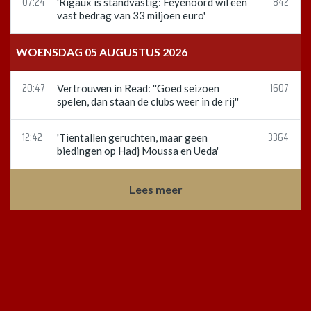
07:24
842
'Rigaux is standvastig: Feyenoord wil een
vast bedrag van 33 miljoen euro'
WOENSDAG 05 AUGUSTUS 2026
20:47
1607
Vertrouwen in Read: ''Goed seizoen
spelen, dan staan de clubs weer in de rij''
12:42
3364
'Tientallen geruchten, maar geen
biedingen op Hadj Moussa en Ueda'
Lees meer