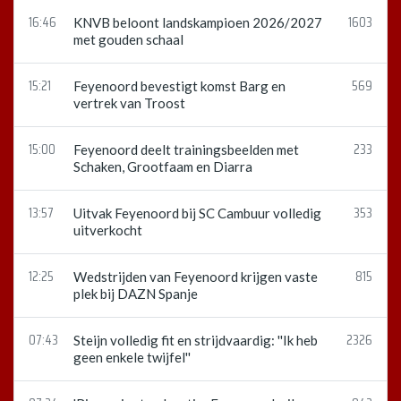
16:46
1603
KNVB beloont landskampioen 2026/2027
met gouden schaal
15:21
569
Feyenoord bevestigt komst Barg en
vertrek van Troost
15:00
233
Feyenoord deelt trainingsbeelden met
Schaken, Grootfaam en Diarra
13:57
353
Uitvak Feyenoord bij SC Cambuur volledig
uitverkocht
12:25
815
Wedstrijden van Feyenoord krijgen vaste
plek bij DAZN Spanje
07:43
2326
Steijn volledig fit en strijdvaardig: ''Ik heb
geen enkele twijfel''