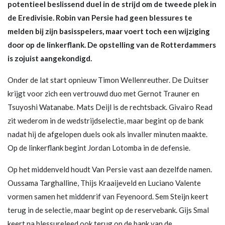
potentieel beslissend duel in de strijd om de tweede plek in
de Eredivisie. Robin van Persie had geen blessures te
melden bij zijn basisspelers, maar voert toch een wijziging
door op de linkerflank. De opstelling van de Rotterdammers
is zojuist aangekondigd.
Onder de lat start opnieuw Timon Wellenreuther. De Duitser
krijgt voor zich een vertrouwd duo met Gernot Trauner en
Tsuyoshi Watanabe. Mats Deijl is de rechtsback. Givairo Read
zit wederom in de wedstrijdselectie, maar begint op de bank
nadat hij de afgelopen duels ook als invaller minuten maakte.
Op de linkerflank begint Jordan Lotomba in de defensie.
Op het middenveld houdt Van Persie vast aan dezelfde namen.
Oussama Targhalline, Thijs Kraaijeveld en Luciano Valente
vormen samen het middenrif van Feyenoord. Sem Steijn keert
terug in de selectie, maar begint op de reservebank. Gijs Smal
keert na blessureleed ook terug op de bank van de