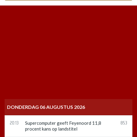
DONDERDAG 06 AUGUSTUS 2026
20:13
853
Supercomputer geeft Feyenoord 11,8
procent kans op landstitel