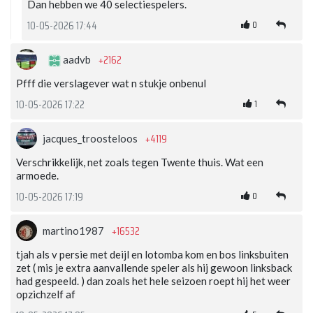
Dan hebben we 40 selectiespelers.
0
10-05-2026 17:44
+2162
aadvb
Pfff die verslagever wat n stukje onbenul
1
10-05-2026 17:22
+4119
jacques_troosteloos
Verschrikkelijk, net zoals tegen Twente thuis. Wat een
armoede.
0
10-05-2026 17:19
+16532
martino1987
tjah als v persie met deijl en lotomba kom en bos linksbuiten
zet ( mis je extra aanvallende speler als hij gewoon linksback
had gespeeld. ) dan zoals het hele seizoen roept hij het weer
opzichzelf af