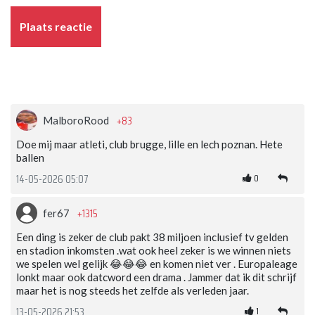
Plaats reactie
+83
MalboroRood
Doe mij maar atleti, club brugge, lille en lech poznan. Hete
ballen
0
14-05-2026 05:07
+1315
fer67
Een ding is zeker de club pakt 38 miljoen inclusief tv gelden
en stadion inkomsten .wat ook heel zeker is we winnen niets
we spelen wel gelijk 😂😂😂 en komen niet ver . Europaleage
lonkt maar ook datcword een drama . Jammer dat ik dit schrijf
maar het is nog steeds het zelfde als verleden jaar.
1
13-05-2026 21:53