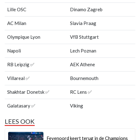
Lille OSC
Dinamo Zagreb
AC Milan
Slavia Praag
Olympique Lyon
VfB Stuttgart
Napoli
Lech Poznan
RB Leipzig ✅
AEK Athene
Villareal ✅
Bournemouth
Shakhtar Donetsk ✅
RC Lens ✅
Galatasary ✅
Viking
LEES OOK
Feyenoord keert terug in de Champions