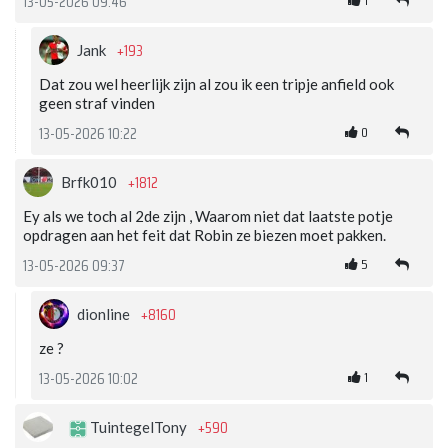
1
13-05-2026 09:46
+193
Jank
Dat zou wel heerlijk zijn al zou ik een tripje anfield ook
geen straf vinden
0
13-05-2026 10:22
+1812
Brfk010
Ey als we toch al 2de zijn , Waarom niet dat laatste potje
opdragen aan het feit dat Robin ze biezen moet pakken.
5
13-05-2026 09:37
+8160
dionline
ze ?
1
13-05-2026 10:02
+590
TuintegelTony