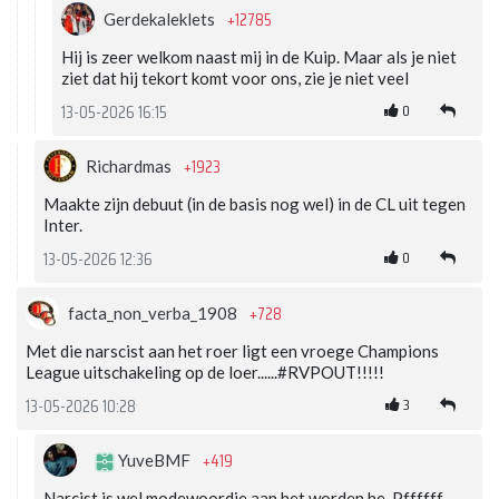
+12785
Gerdekaleklets
Hij is zeer welkom naast mij in de Kuip. Maar als je niet
ziet dat hij tekort komt voor ons, zie je niet veel
0
13-05-2026 16:15
+1923
Richardmas
Maakte zijn debuut (in de basis nog wel) in de CL uit tegen
Inter.
0
13-05-2026 12:36
+728
facta_non_verba_1908
Met die narscist aan het roer ligt een vroege Champions
League uitschakeling op de loer......#RVPOUT!!!!!
3
13-05-2026 10:28
+419
YuveBMF
Narcist is wel modewoordje aan het worden he, Pffffff