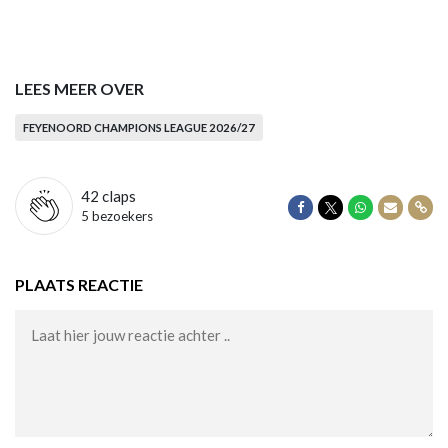
LEES MEER OVER
FEYENOORD CHAMPIONS LEAGUE 2026/27
42
claps
Delen op Facebook
Delen op Twitter
Delen op Wha
Delen vi
Dele
5 bezoekers
PLAATS REACTIE