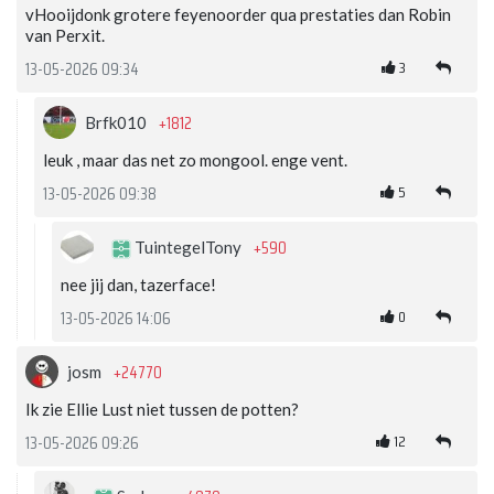
vHooijdonk grotere feyenoorder qua prestaties dan Robin
van Perxit.
3
13-05-2026 09:34
+1812
Brfk010
leuk , maar das net zo mongool. enge vent.
5
13-05-2026 09:38
+590
TuintegelTony
nee jij dan, tazerface!
0
13-05-2026 14:06
+24770
josm
Ik zie Ellie Lust niet tussen de potten?
12
13-05-2026 09:26