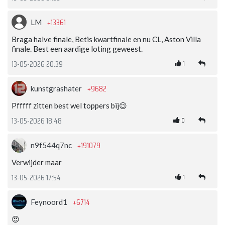
+13361
LM
Braga halve finale, Betis kwartfinale en nu CL, Aston Villa
finale. Best een aardige loting geweest.
1
13-05-2026 20:39
+9682
kunstgrashater
Pfffff zitten best wel toppers bij😉
0
13-05-2026 18:48
+191079
n9f544q7nc
Verwijder maar
1
13-05-2026 17:54
+6714
Feynoord1
😍