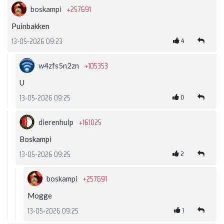
+257691
boskampi
Puinbakken
4
13-05-2026 09:23
+105353
w4zfs5n2zn
U
0
13-05-2026 09:25
+161025
dierenhulp
Boskampi
2
13-05-2026 09:25
+257691
boskampi
Mogge
1
13-05-2026 09:25