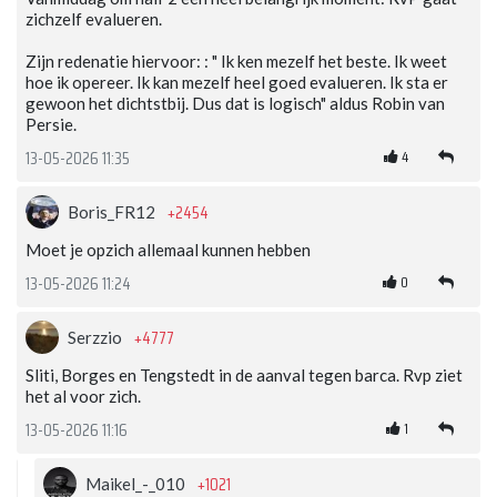
zichzelf evalueren.
Zijn redenatie hiervoor: : " Ik ken mezelf het beste. Ik weet
hoe ik opereer. Ik kan mezelf heel goed evalueren. Ik sta er
gewoon het dichtstbij. Dus dat is logisch" aldus Robin van
Persie.
4
13-05-2026 11:35
+2454
Boris_FR12
Moet je opzich allemaal kunnen hebben
0
13-05-2026 11:24
+4777
Serzzio
Sliti, Borges en Tengstedt in de aanval tegen barca. Rvp ziet
het al voor zich.
1
13-05-2026 11:16
+1021
Maikel_-_010