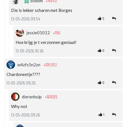
+4970
Sodom
Die is lekker scharen met Borges
5
13-05-2026 09:54
+156
jessie01012
Hoe krijg je t verzonnen geniaal!
0
13-05-2026 10:36
+105353
w4zfs5n2zn
Chardoneetje????
0
13-05-2026 09:26
+161025
dierenhulp
Why not
1
13-05-2026 09:26