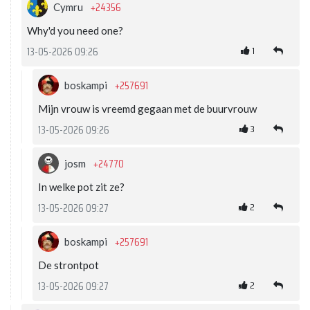
+24356
Cymru
Why'd you need one?
1
13-05-2026 09:26
+257691
boskampi
Mijn vrouw is vreemd gegaan met de buurvrouw
3
13-05-2026 09:26
+24770
josm
In welke pot zit ze?
2
13-05-2026 09:27
+257691
boskampi
De strontpot
2
13-05-2026 09:27