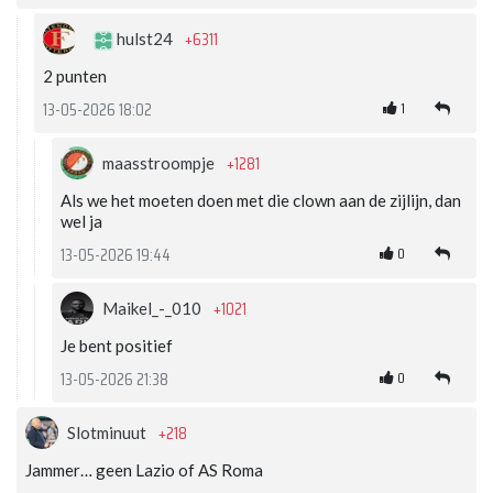
+6311
hulst24
2 punten
1
13-05-2026 18:02
+1281
maasstroompje
Als we het moeten doen met die clown aan de zijlijn, dan
wel ja
0
13-05-2026 19:44
+1021
Maikel_-_010
Je bent positief
0
13-05-2026 21:38
+218
Slotminuut
Jammer… geen Lazio of AS Roma