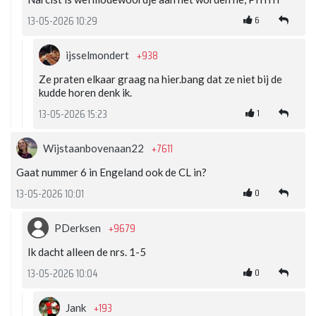
6
13-05-2026 10:29
+938
ijsselmondert
Ze praten elkaar graag na hier.bang dat ze niet bij de
kudde horen denk ik.
1
13-05-2026 15:23
+7611
Wijstaanbovenaan22
Gaat nummer 6 in Engeland ook de CL in?
0
13-05-2026 10:01
+9679
PDerksen
Ik dacht alleen de nrs. 1-5
0
13-05-2026 10:04
+193
Jank