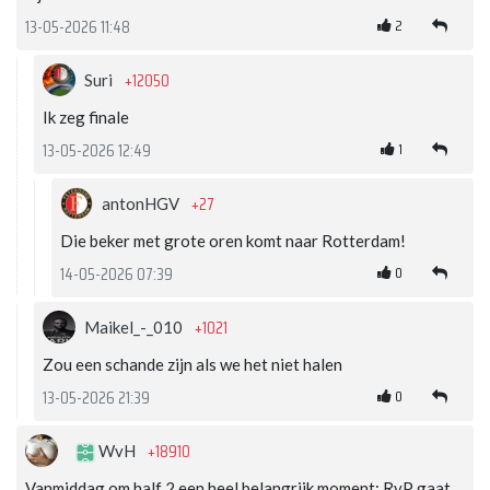
2
13-05-2026 11:48
+12050
Suri
Ik zeg finale
1
13-05-2026 12:49
+27
antonHGV
Die beker met grote oren komt naar Rotterdam!
0
14-05-2026 07:39
+1021
Maikel_-_010
Zou een schande zijn als we het niet halen
0
13-05-2026 21:39
+18910
WvH
Vanmiddag om half 2 een heel belangrijk moment: RvP gaat