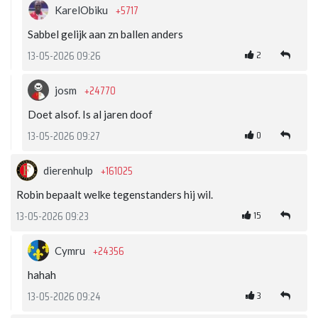
+5717
KarelObiku
Sabbel gelijk aan zn ballen anders
2
13-05-2026 09:26
+24770
josm
Doet alsof. Is al jaren doof
0
13-05-2026 09:27
+161025
dierenhulp
Robin bepaalt welke tegenstanders hij wil.
15
13-05-2026 09:23
+24356
Cymru
hahah
3
13-05-2026 09:24