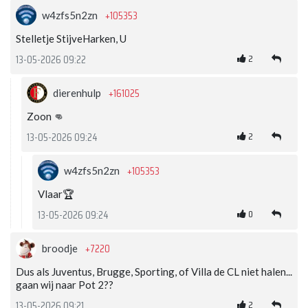
+105353
w4zfs5n2zn
Stelletje StijveHarken, U
2
13-05-2026 09:22
+161025
dierenhulp
Zoon 👊
2
13-05-2026 09:24
+105353
w4zfs5n2zn
Vlaar🏆
0
13-05-2026 09:24
+7220
broodje
Dus als Juventus, Brugge, Sporting, of Villa de CL niet halen...
gaan wij naar Pot 2??
2
13-05-2026 09:21