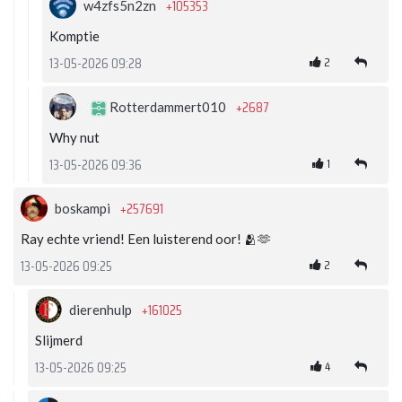
+105353
w4zfs5n2zn
Komptie
2
13-05-2026 09:28
+2687
Rotterdammert010
Why nut
1
13-05-2026 09:36
+257691
boskampi
Ray echte vriend! Een luisterend oor! 🫂🫶
2
13-05-2026 09:25
+161025
dierenhulp
Slijmerd
4
13-05-2026 09:25