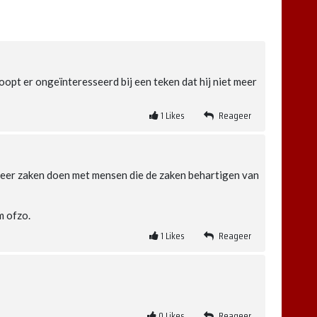
oopt er ongeïnteresseerd bij een teken dat hij niet meer
1
Likes
Reageer
meer zaken doen met mensen die de zaken behartigen van
m ofzo.
1
Likes
Reageer
0
Likes
Reageer