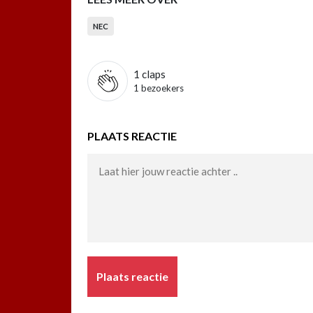
NEC
1
claps
1 bezoekers
PLAATS REACTIE
Plaats reactie