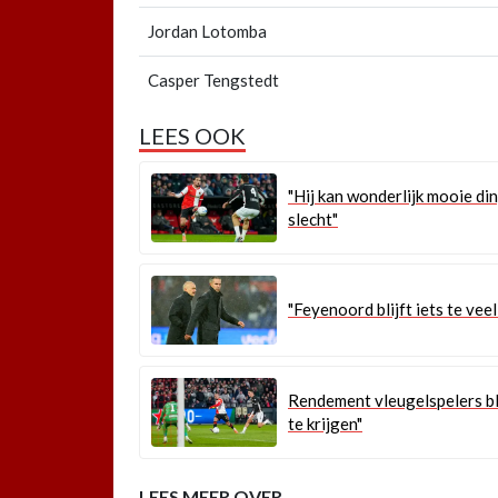
Jordan Lotomba
Casper Tengstedt
LEES OOK
"Hij kan wonderlijk mooie di
slecht"
"Feyenoord blijft iets te ve
Rendement vleugelspelers bli
te krijgen"
LEES MEER OVER