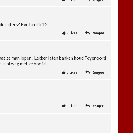
e cijfers? Bvd heel fr12.
2
Likes
Reageer
laat ze man lopen . Lekker laten banken houd Feyenoord
e is al weg met ze hoofd
5
Likes
Reageer
0
Likes
Reageer