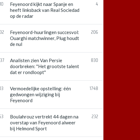
10
4
Feyenoord kijkt naar Spanje en
heeft linksback van Real Sociedad
op de radar
:32
206
Feyenoord-huurlingen succesvol:
Ouarghi matchwinner, Plug houdt
de nul
:37
830
Analisten zien Van Persie
doorbreken: ''Het grootste talent
dat er rondloopt''
03
1748
Vermoedelijke opstelling: één
gedwongen wijziging bij
Feyenoord
53
232
Boulahrouz vertrekt 44 dagen na
overstap van Feyenoord alweer
bij Helmond Sport