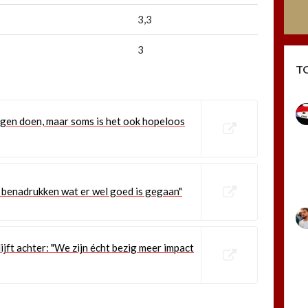
3,3
3
T
ngen doen, maar soms is het ook hopeloos
el benadrukken wat er wel goed is gegaan"
jft achter: "We zijn écht bezig meer impact