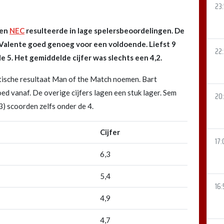
23:
gen
NEC
resulteerde in lage spelersbeoordelingen. De
Valente goed genoeg voor een voldoende. Liefst 9
22
e 5. Het gemiddelde cijfer was slechts een 4,2.
tische resultaat Man of the Match noemen. Bart
d vanaf. De overige cijfers lagen een stuk lager. Sem
20
3) scoorden zelfs onder de 4.
Cijfer
17:
6,3
5,4
16:
4,9
4,7