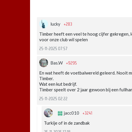
+283
lucky
Timber heeft een veel te hoog cijfer gekregen, l
voor onze club wil spelen
25-11-2025 07:57
+9295
Bas.W
En wat heeft de voetbalwereld geleerd. Nooit 
Timber.
Wat een kut bedrijf.
Timber speelt over 2 jaar gewoon bij een fullha
25-11-2025 02:22
+3241
jacc010
Turkije of in de zandbak