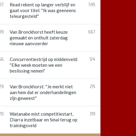
07
595
Read rekent op langer verblijf en
gaat voor titel: ''Ik was geeneens
teleurgesteld''
09
667
Van Bronckhorst heeft keuze
gemaakt en onthult zaterdag
nieuwe aanvoerder
56
124
Concurrentiestrijd op middenveld:
''Elke week moeten we een
beslissing nemen''
29
215
Van Bronckhorst: ''Je merkt niet
aan hem dat er onderhandelingen
zijn geweest''
20
319
Watanabe mist competitiestart,
Diarra inzetbaar en Smal terug op
trainingsveld