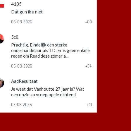
4135
Dat gun ik u niet
06-08-2026
+60
5c8
Prachtig. Eindelijk een sterke
onderhandelaar als TD. Er is geen enkele
reden om Read deze zomer a...
06-08-2026
+54
AadResultaat
Je weet dat Vanhoutte 27 jaar is? Wat
een onzin zo vroeg op de ochtend
03-08-2026
+41