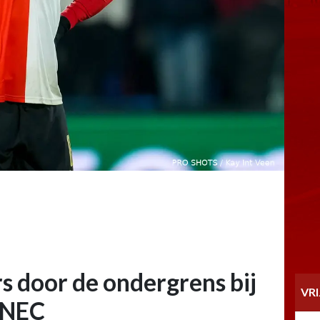
rs door de ondergrens bij
VR
 NEC