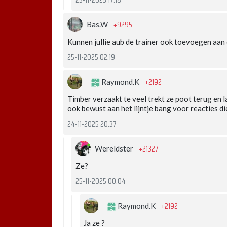
25-11-2025 17:18
+9295
Bas.W
Kunnen jullie aub de trainer ook toevoegen aan d
25-11-2025 02:19
+2192
Raymond.K
Timber verzaakt te veel trekt ze poot terug en 
ook bewust aan het lijntje bang voor reacties di
24-11-2025 20:37
+21327
Wereldster
Ze?
25-11-2025 00:04
+2192
Raymond.K
Ja ze ?