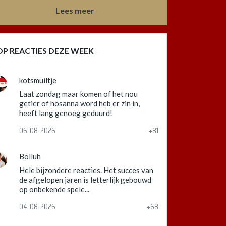
Lees meer
OP REACTIES DEZE WEEK
kotsmuiltje
Laat zondag maar komen of het nou
getier of hosanna word heb er zin in,
heeft lang genoeg geduurd!
06-08-2026
+81
Bolluh
Hele bijzondere reacties. Het succes van
de afgelopen jaren is letterlijk gebouwd
op onbekende spele...
04-08-2026
+68