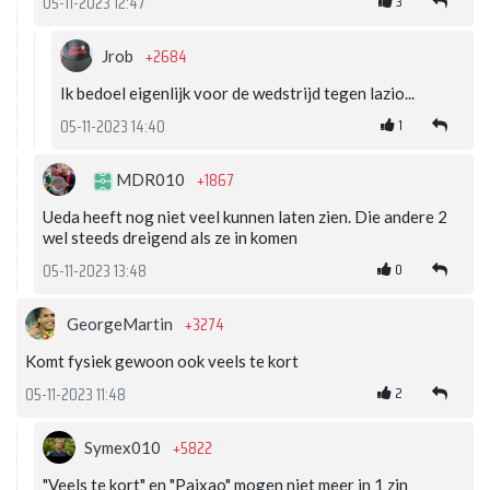
3
05-11-2023 12:47
+2684
Jrob
Ik bedoel eigenlijk voor de wedstrijd tegen lazio...
1
05-11-2023 14:40
+1867
MDR010
Ueda heeft nog niet veel kunnen laten zien. Die andere 2
wel steeds dreigend als ze in komen
0
05-11-2023 13:48
+3274
GeorgeMartin
Komt fysiek gewoon ook veels te kort
2
05-11-2023 11:48
+5822
Symex010
"Veels te kort" en "Paixao" mogen niet meer in 1 zin