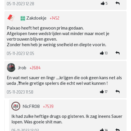
5
05-11-2023 12:28
+1452
Zakdoekje
Paixao heeft het gewoon prima gedaan.
Afgelopen twee wedstrijden wat minder maar moet je
vertrouwen blijven geven.
Zonder hem heb je weinig snelheid en diepte voorin.
13
05-11-2023 12:05
+2684
Jrob
En wat met sauer en lingr ....krijgen die ook geen kans net als
ueda ,❓hele gretige spelers die echt wel wat kunnen !
17
05-11-2023 11:58
+7539
NicFR08
Ik had zulke heftige drugs op gisteren. Ik zag ineens Sauer
lopen. Was goeie shit man.
14
05-11-2023 12:02