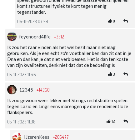
speelt gewoon onder niveau de laatste wedstrijden en
komt structureel fysiek te kort tegen menig
tegenstander.
0
06-11-2023 07:58
+3312
feyenoord4life
Ik zou het raar vinden als het wel bezit maar niet mag
gebruiken. Als je een echt zo'n voetballer ben dan zit dat in je
Dna en dan kan je dat niet verbloemen. Het is dan ten koste
van zijn kwaliteiten, denk niet dat dat de bedoeling is
3
05-11-2023 11:46
+14260
12345
Ik zou gewoon weer lekker met Stengs rechtsbuiten spelen
tegen Lazio en Lingr eens inbrengen ipv die rendementloze
flankspelers.
12
05-11-2023 11:38
+205477
IJzerenKees