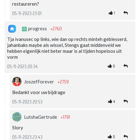
restaureren?
1
05-11-2023 23:01
+2760
progress
Tja ivanusec op links, wie dan op rechts minteh geblesserd,
jahanbaks maybe als wissel, Stengs gaat middenveld we
hebben eigenlijk niet beter maar is al tijden hopeloos uit
vorm
0
05-11-2023 20:34
+2759
JoszefForever
Bedankt voor uw bijdrage
4
05-11-2023 20:53
+1791
LutshaGertrude
Slory
0
05-11-2023 23:43