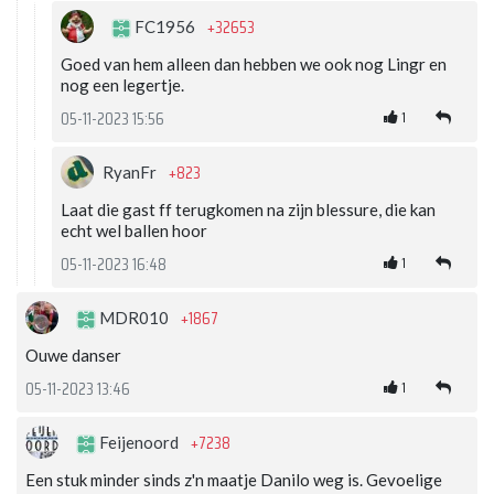
+32653
FC1956
Goed van hem alleen dan hebben we ook nog Lingr en
nog een legertje.
1
05-11-2023 15:56
+823
RyanFr
Laat die gast ff terugkomen na zijn blessure, die kan
echt wel ballen hoor
1
05-11-2023 16:48
+1867
MDR010
Ouwe danser
1
05-11-2023 13:46
+7238
Feijenoord
Een stuk minder sinds z'n maatje Danilo weg is. Gevoelige