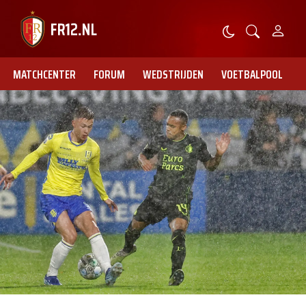
MATCHCENTER
FORUM
WEDSTRIJDEN
VOETBALPOOL