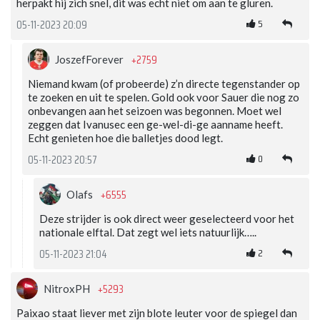
herpakt hij zich snel, dit was echt niet om aan te gluren.
5
05-11-2023 20:09
+2759
JoszefForever
Niemand kwam (of probeerde) z’n directe tegenstander op
te zoeken en uit te spelen. Gold ook voor Sauer die nog zo
onbevangen aan het seizoen was begonnen. Moet wel
zeggen dat Ivanusec een ge-wel-di-ge aanname heeft.
Echt genieten hoe die balletjes dood legt.
0
05-11-2023 20:57
+6555
Olafs
Deze strijder is ook direct weer geselecteerd voor het
nationale elftal. Dat zegt wel iets natuurlijk…..
2
05-11-2023 21:04
+5293
NitroxPH
Paixao staat liever met zijn blote leuter voor de spiegel dan