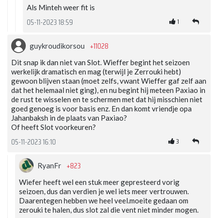
Als Minteh weer fit is
1
05-11-2023 18:59
+11028
guykroudikorsou
Dit snap ik dan niet van Slot. Wieffer begint het seizoen
werkelijk dramatisch en mag (terwijl je Zerrouki hebt)
gewoon blijven staan (moet zelfs, vwant Wieffer gaf zelf aan
dat het helemaal niet ging), en nu begint hij meteen Paxiao in
de rust te wisselen en te schermen met dat hij misschien niet
goed genoeg is voor basis enz. En dan komt vriendje opa
Jahanbaksh in de plaats van Paxiao?
Of heeft Slot voorkeuren?
3
05-11-2023 16:10
+823
RyanFr
Wiefer heeft wel een stuk meer gepresteerd vorig
seizoen, dus dan verdien je wel iets meer vertrouwen.
Daarentegen hebben we heel veel.moeite gedaan om
zerouki te halen, dus slot zal die vent niet minder mogen.