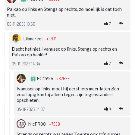
Paixao op links en Stengs op rechts, zo moeilijk is dat toch
niet.
7
05-11-2023 13:50
+2831
Likmereet
Dacht het niet. Ivanusec op links, Stengs op rechts en
Paixao op bankie!
7
05-11-2023 14:34
+32653
FC1956
Ivanusec op links, moet hij eerst iets meer laten zien
voorlopig kan hij alleen tegen zijn tegenstanders
opschieten.
3
05-11-2023 14:37
+7539
NicFR08
Strengs op rechts was tegen Twente ook zo’n succes.