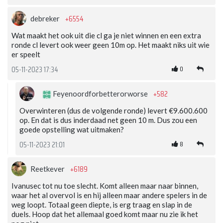
+6554
debreker
Wat maakt het ook uit die cl ga je niet winnen en een extra
ronde cl levert ook weer geen 10m op. Het maakt niks uit wie
er speelt
0
05-11-2023 17:34
+582
Feyenoordforbetterorworse
Overwinteren (dus de volgende ronde) levert €9.600.600
op. En dat is dus inderdaad net geen 10 m. Dus zou een
goede opstelling wat uitmaken?
8
05-11-2023 21:01
+6189
Reetkever
Ivanusec tot nu toe slecht. Komt alleen maar naar binnen,
waar het al overvol is en hij alleen maar andere spelers in de
weg loopt. Totaal geen diepte, is erg traag en slap in de
duels. Hoop dat het allemaal goed komt maar nu zie ik het