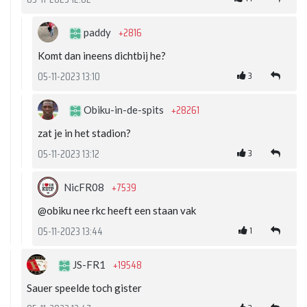
+2816
paddy
Komt dan ineens dichtbij he?
3
05-11-2023 13:10
+28261
Obiku-in-de-spits
zat je in het stadion?
3
05-11-2023 13:12
+7539
NicFR08
@obiku nee rkc heeft een staan vak
1
05-11-2023 13:44
+19548
JS-FR1
Sauer speelde toch gister