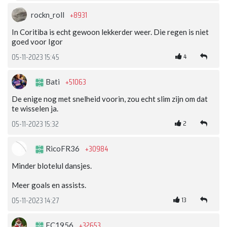
+8931
rockn_roll
In Coritiba is echt gewoon lekkerder weer. Die regen is niet
goed voor Igor
4
05-11-2023 15:45
+51063
Bati
De enige nog met snelheid voorin, zou echt slim zijn om dat
te wisselen ja.
2
05-11-2023 15:32
+30984
RicoFR36
Minder blotelul dansjes.
Meer goals en assists.
13
05-11-2023 14:27
+32653
FC1956