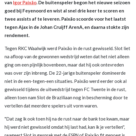
van
Igor Paixão
. De buitenspeler begon het nieuwe seizoen
goed bij Feyenoord en wist al snel drie keer te scoren en
twee assists af te leveren. Paixão scoorde voor het laatst
tegen Ajax in de Johan Cruijff ArenA, en daarna stokte zijn
rendement.
Tegen RKC Waalwijk werd Paixão in de rust gewisseld. Slot liet
na afloop van de gewonnen wedstrijd weten dat het niet alleen
ging om een pijnlijk bovenbeen, maar dat hij ook ontevreden
was over zijn inbreng. De 22-jarige buitenspeler domineerde
niet in de een-tegen-een situaties. Paixão werd eerder ook al
gewisseld tijdens de uitwedstrijd tegen FC Twente in de rust,
alleen toen nam Slot de Braziliaan nog in bescherming door te
vertellen dat meerdere spelers uit vorm waren.
"Dat zag ik ook toen hij na de rust naar de bank toe kwam, maar
hij werd niet gewisseld omdat hij last had, kan ik je vertellen'',
reageert Slot in gesprek met de
ESPN
of Paixão fit genoeg is