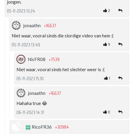
jongen.
2
05-11-2023 13:24
+16637
jonaathn
Niet waar, vooral sinds die slordige video van hem :(
9
05-11-2023 13:49
+7539
NicFR08
Niet waar, vooral sinds het slechter weer is :(
1
05-11-2023 15:10
+16637
jonaathn
Hahaha true 😂
0
06-11-2023 14:31
+30984
RicoFR36