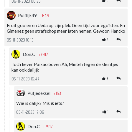
0
06-11-2023 00:25
+649
Puiflijk49
Eruit gooien en Ueda op zijn plek. Geen tijd voor egoïsten. En
Gimenez geen strafschop meer laten nemen. Gewoon Hancko
4
05-11-2023 16:13
+7917
Don.C
Toch liever Paixao boven Ali, Minteh tegen de kleintjes
kan ook dalijjk
2
05-11-2023 16:47
+153
Putjedeksel
Wie is dalijk? Mis ik iets?
1
05-11-2023 17:06
+7917
Don.C