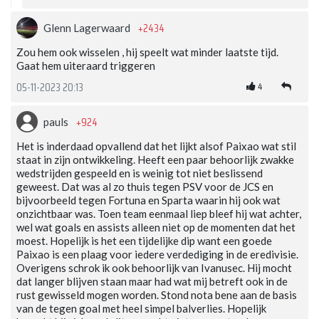
+2434
Glenn Lagerwaard
Zou hem ook wisselen , hij speelt wat minder laatste tijd.
Gaat hem uiteraard triggeren
4
05-11-2023 20:13
+924
pauls
Het is inderdaad opvallend dat het lijkt alsof Paixao wat stil
staat in zijn ontwikkeling. Heeft een paar behoorlijk zwakke
wedstrijden gespeeld en is weinig tot niet beslissend
geweest. Dat was al zo thuis tegen PSV voor de JCS en
bijvoorbeeld tegen Fortuna en Sparta waarin hij ook wat
onzichtbaar was. Toen team eenmaal liep bleef hij wat achter,
wel wat goals en assists alleen niet op de momenten dat het
moest. Hopelijk is het een tijdelijke dip want een goede
Paixao is een plaag voor iedere verdediging in de eredivisie.
Overigens schrok ik ook behoorlijk van Ivanusec. Hij mocht
dat langer blijven staan maar had wat mij betreft ook in de
rust gewisseld mogen worden. Stond nota bene aan de basis
van de tegen goal met heel simpel balverlies. Hopelijk