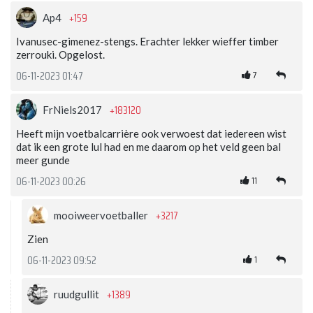
+159
Ap4
Ivanusec-gimenez-stengs. Erachter lekker wieffer timber
zerrouki. Opgelost.
7
06-11-2023 01:47
+183120
FrNiels2017
Heeft mijn voetbalcarrière ook verwoest dat iedereen wist
dat ik een grote lul had en me daarom op het veld geen bal
meer gunde
11
06-11-2023 00:26
+3217
mooiweervoetballer
Zien
1
06-11-2023 09:52
+1389
ruudgullit