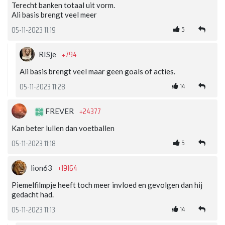
Terecht banken totaal uit vorm.
Ali basis brengt veel meer
5
05-11-2023 11:19
+794
RISje
Ali basis brengt veel maar geen goals of acties.
14
05-11-2023 11:28
+24377
FREVER
Kan beter lullen dan voetballen
5
05-11-2023 11:18
+19164
lion63
Piemelfilmpje heeft toch meer invloed en gevolgen dan hij
gedacht had.
14
05-11-2023 11:13