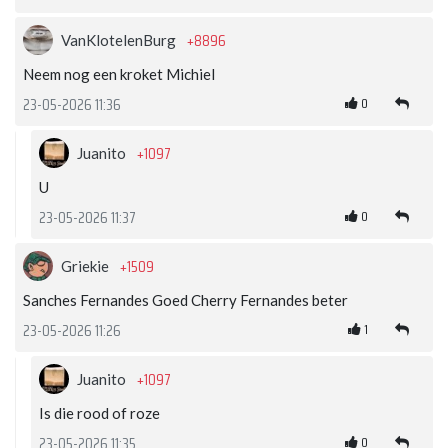
+8896
VanKlotelenBurg
Neem nog een kroket Michiel
0
23-05-2026 11:36
+1097
Juanito
U
0
23-05-2026 11:37
+1509
Griekie
Sanches Fernandes Goed Cherry Fernandes beter
1
23-05-2026 11:26
+1097
Juanito
Is die rood of roze
0
23-05-2026 11:35