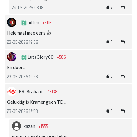
2
24-05-2026 03:18
+3116
adfen
Helemaal mee eens 👍
0
23-05-2026 19:36
+506
LutsGlory08
En door...
0
23-05-2026 19:23
+13138
FR-Brabant
Gelukkig is Kramer geen TD...
0
23-05-2026 17:58
+1555
kazan
nee maar wel een goed idee