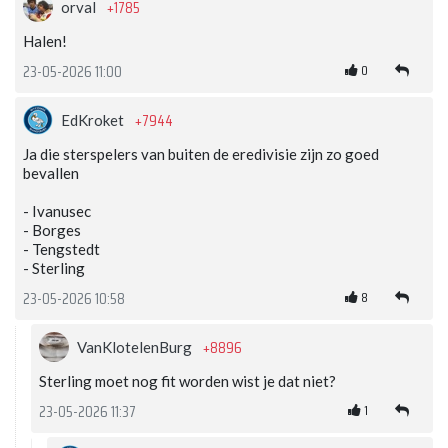
+1785
orval
Halen!
0
23-05-2026 11:00
+7944
EdKroket
Ja die sterspelers van buiten de eredivisie zijn zo goed
bevallen
- Ivanusec
- Borges
- Tengstedt
- Sterling
8
23-05-2026 10:58
+8896
VanKlotelenBurg
Sterling moet nog fit worden wist je dat niet?
1
23-05-2026 11:37