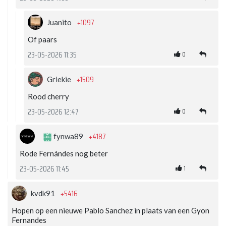
+1097
Juanito
Of paars
0
23-05-2026 11:35
+1509
Griekie
Rood cherry
0
23-05-2026 12:47
+4187
fynwa89
Rode Fernándes nog beter
1
23-05-2026 11:45
+5416
kvdk91
Hopen op een nieuwe Pablo Sanchez in plaats van een Gyon
Fernandes