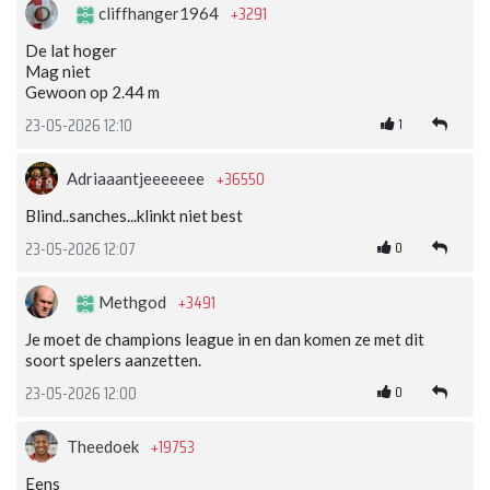
+3291
cliffhanger1964
De lat hoger
Mag niet
Gewoon op 2.44 m
1
23-05-2026 12:10
+36550
Adriaaantjeeeeeee
Blind..sanches...klinkt niet best
0
23-05-2026 12:07
+3491
Methgod
Je moet de champions league in en dan komen ze met dit
soort spelers aanzetten.
0
23-05-2026 12:00
+19753
Theedoek
Eens