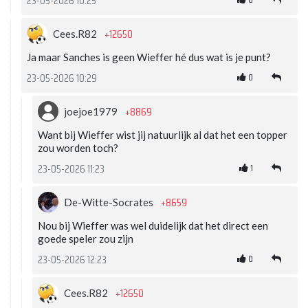
23-05-2026 10:25
+12650
Cees.R82
Ja maar Sanches is geen Wieffer hé dus wat is je punt?
0
23-05-2026 10:29
+8869
joejoe1979
Want bij Wieffer wist jij natuurlijk al dat het een topper
zou worden toch?
1
23-05-2026 11:23
+8659
De-Witte-Socrates
Nou bij Wieffer was wel duidelijk dat het direct een
goede speler zou zijn
0
23-05-2026 12:23
+12650
Cees.R82