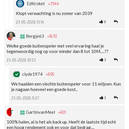
+7944
EdKroket
Klopt verwachting is nu zomer van 2039
0
23-05-2026 13:14
+1670
Bergje63
Welke goede buitenspeler met veel ervaring haal je
tegenwoordig nog op voor minder dan 8 tot 10M.....??
3
23-05-2026 10:53
+695
clyde1974
We haalden een slechte buitenspeler voor 11 miljoen. Kun
je nagaan hoeveel een goede kost..
3
23-05-2026 11:27
+601
GartinvanMeel
100% halen, al is het als back up. Heeft de laatste tijd echt
een hoog rendement ook en voor dat bedrag....