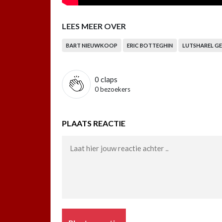
LEES MEER OVER
BART NIEUWKOOP
ERIC BOTTEGHIN
LUTSHAREL G
0
claps
0 bezoekers
PLAATS REACTIE