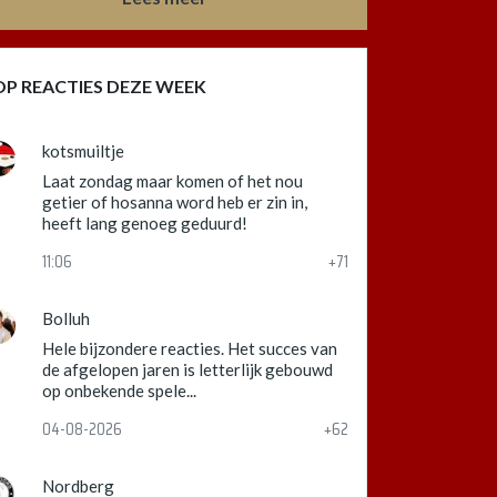
OP REACTIES DEZE WEEK
kotsmuiltje
Laat zondag maar komen of het nou
getier of hosanna word heb er zin in,
heeft lang genoeg geduurd!
11:06
+71
Bolluh
Hele bijzondere reacties. Het succes van
de afgelopen jaren is letterlijk gebouwd
op onbekende spele...
04-08-2026
+62
Nordberg