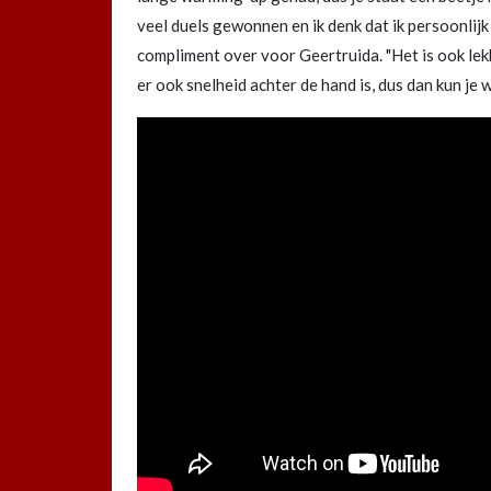
veel duels gewonnen en ik denk dat ik persoonlijk
compliment over voor Geertruida. "Het is ook lek
er ook snelheid achter de hand is, dus dan kun je w