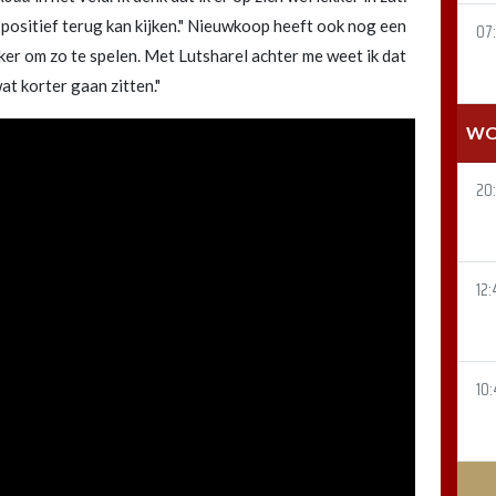
 positief terug kan kijken." Nieuwkoop heeft ook nog een
07
ker om zo te spelen. Met Lutsharel achter me weet ik dat
at korter gaan zitten."
WO
20
12:
10: