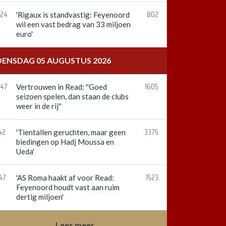
:24
802
'Rigaux is standvastig: Feyenoord
wil een vast bedrag van 33 miljoen
euro'
ENSDAG 05 AUGUSTUS 2026
:47
1605
Vertrouwen in Read: ''Goed
seizoen spelen, dan staan de clubs
weer in de rij''
42
3375
'Tientallen geruchten, maar geen
biedingen op Hadj Moussa en
Ueda'
47
1523
'AS Roma haakt af voor Read:
Feyenoord houdt vast aan ruim
dertig miljoen'
Lees meer