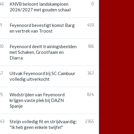
:46
0
KNVB beloont landskampioen
2026/2027 met gouden schaal
21
459
Feyenoord bevestigt komst Barg
en vertrek van Troost
00
186
Feyenoord deelt trainingsbeelden
met Schaken, Grootfaam en
Diarra
57
367
Uitvak Feyenoord bij SC Cambuur
volledig uitverkocht
25
824
Wedstrijden van Feyenoord
krijgen vaste plek bij DAZN
Spanje
:43
2365
Steijn volledig fit en strijdvaardig:
''Ik heb geen enkele twijfel''