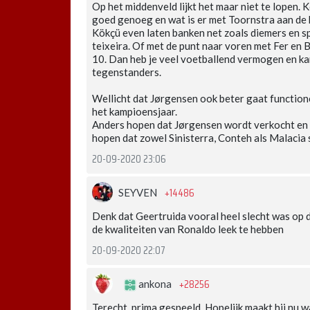
Op het middenveld lijkt het maar niet te lopen. 
goed genoeg en wat is er met Toornstra aan de ha
Kökçü even laten banken net zoals diemers en sp
teixeira. Of met de punt naar voren met Fer en 
10. Dan heb je veel voetballend vermogen en k
tegenstanders.
Wellicht dat Jørgensen ook beter gaat function
het kampioensjaar.
Anders hopen dat Jørgensen wordt verkocht en d
hopen dat zowel Sinisterra, Conteh als Malacia 
20-09-2020 23:06
+14486
SEYVEN
Denk dat Geertruida vooral heel slecht was op d
de kwaliteiten van Ronaldo leek te hebben
20-09-2020 22:07
+28256
ankona
Terecht, prima gespeeld. Hopelijk maakt hij nu