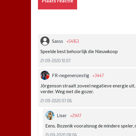
Plaats reactie
+54163
Sasss
Speelde best behoorlijk die Nieuwkoop
21-09-2020 10:07
+3447
FR-negenenzestig
Jörgenson straalt zoveel negatieve energie uit.
verder. Weg met die gozer.
21-09-2020 07:06
+21417
Liser
Eens. Bozenik vooralsnog de mindere speler, m
21-09-2020 08:06