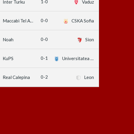
1-0
Inter Turku
Vaduz
0-0
Maccabi Tel Aviv
CSKA Sofia
0-0
Noah
Sion
0-1
KuPS
Universitatea Craiova
0-2
Real Calepina
Leon