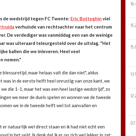
16
ens de wedstrijd tegen FC Twente:
Eric Botteghin
viel
15:
rtruida
verhuisde van rechtsachter naar het centrum
ver. De verdediger was vanmiddag een van de weinige
ar was uiteraard teleurgesteld over de uitslag. "Het
15:
ijke ballen die we inleveren. Heel veel
n nemen."
 blessuretijd, maar helaas valt die dan niet", aldus
13:
et was in de eerste helft heel onrustig van onze kant, we
we die 1-1, maar het was een heel lastige wedstrijd", zo
12:
ngen we meer de duels spelen en wonnen we de tweede
 komen we in de tweede helft wel tot aanvallen en
07
t er natuurlijk wel direct staan en ik had niet echt een
koud
in het veld. Ik denk dat ik er op zich wel lekker in zat: