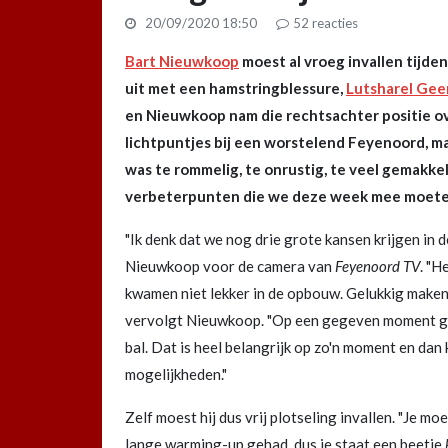
20/09/2020 18:50
52
reacties
Bart Nieuwkoop
moest al vroeg invallen tijd
uit met een hamstringblessure,
Lutsharel Gee
en Nieuwkoop nam die rechtsachter positie o
lichtpuntjes bij een worstelend Feyenoord, ma
was te rommelig, te onrustig, te veel gemakkel
verbeterpunten die we deze week mee moete
"Ik denk dat we nog drie grote kansen krijgen in de
Nieuwkoop voor de camera van
Feyenoord TV
. "H
kwamen niet lekker in de opbouw. Gelukkig maken 
vervolgt Nieuwkoop. "Op een gegeven moment gi
bal. Dat is heel belangrijk op zo'n moment en dan
mogelijkheden."
Zelf moest hij dus vrij plotseling invallen. "Je moe
lange warming-up gehad, dus je staat een beetje