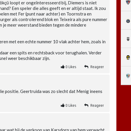
Kökçü loopt er ongeïnteresseerd bij, Diemers is niet
nd? Een speler die alles geeft en er altijd staat. Ik zou
elen met Fer (punt naar achter) en Toornstra en
Burger als controlerend blok en Teixeira als pure nummer
an je meer weerstand bieden tegen de mindere
eren met een echte nummer 10 vlak achter hem, zoals in
aar een spits en rechtsback voor terughalen. Verder
snel weer beschikbaar zijn.
0
Likes
Reageer
ie positie. Geertruida was zo slecht dat Menig ineens
0
Likes
Reageer
 waar wat bij de verkoop van Karsdorp van hem verwacht