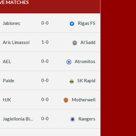
IVE MATCHES
0-0
Jablonec
Rīgas FS
1-0
Aris Limassol
Al Sadd
0-0
AEL
Atromitos
0-0
Paide
SK Rapid
0-0
HJK
Motherwell
0-0
Jagiellonia Białystok
Rangers