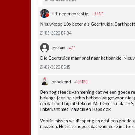
+3447
FR-negenenzestig
Nieuwkoop 10x beter als Geertruida. Bart heeft
21-09-2020 07:04
+77
jordam
Die Geertruida maar snel naar het bankie, Nieu
21-09-2020 06:15
+122188
onbekend
Ben nog steeds van mening dat we een goede re
belangrijk en op rechts hebben we gewoon niet g
em dat doet hij uitstekend. Met Geertruida en Sp
linkerkant met Malacia en Haps ook.
Voorin missen we diepgang en echt een goede spi
niks zien. Het is te hopem dat wanneer Sinisterr