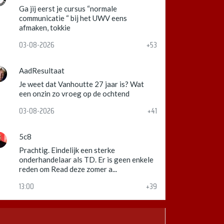
Ga jij eerst je cursus “normale
communicatie “ bij het UWV eens
afmaken, tokkie
03-08-2026
+53
AadResultaat
Je weet dat Vanhoutte 27 jaar is? Wat
een onzin zo vroeg op de ochtend
03-08-2026
+41
5c8
Prachtig. Eindelijk een sterke
onderhandelaar als TD. Er is geen enkele
reden om Read deze zomer a...
13:00
+39