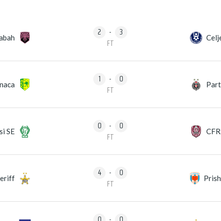
2
-
3
abah
Celj
FT
1
-
0
naca
Part
FT
0
-
0
si SE
CFR 
FT
4
-
0
eriff
Prish
FT
0
-
0