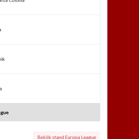
a
nik
a
ague
Bekijk stand Europa League