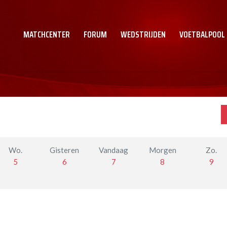
MATCHCENTER
FORUM
WEDSTRIJDEN
VOETBALPOOL
Wo.
Gisteren
Vandaag
Morgen
Zo.
5
6
7
8
9