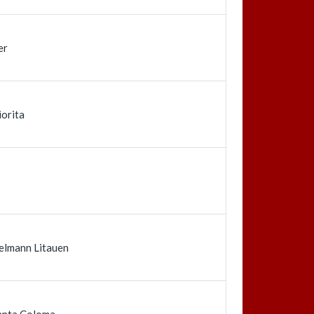
er
iorita
elmann Litauen
anta Coloma