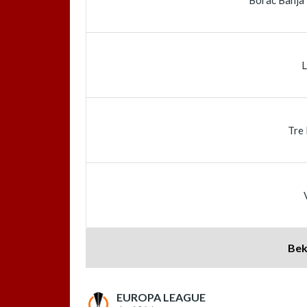
L
Tre 
Bek
EUROPA LEAGUE