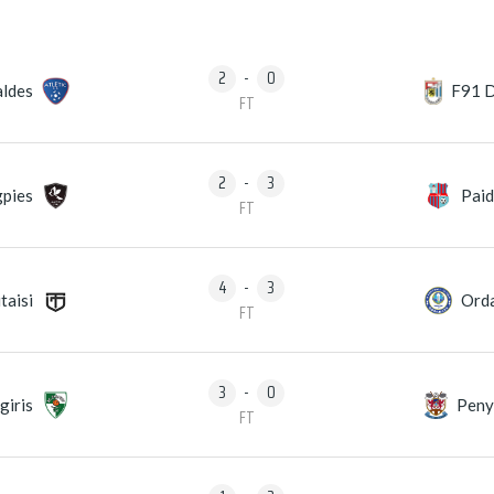
2
-
0
aldes
F91 
FT
2
-
3
pies
Pai
FT
4
-
3
taisi
Ord
FT
3
-
0
giris
Peny
FT