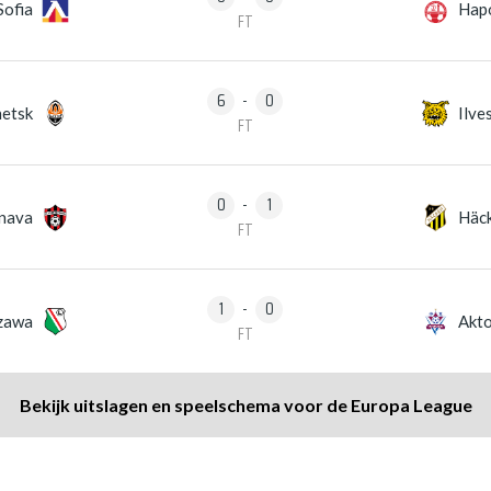
Sofia
Hapo
FT
6
-
0
etsk
Ilve
FT
0
-
1
rnava
Häc
FT
1
-
0
zawa
Akt
FT
Bekijk uitslagen en speelschema voor de Europa League