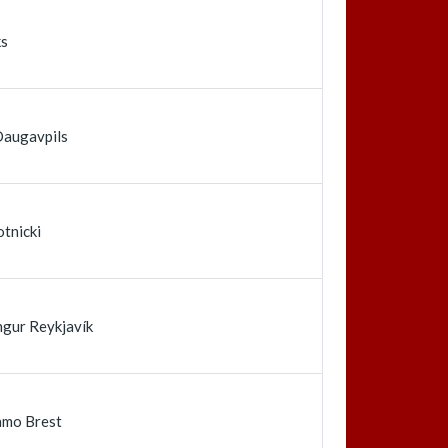
ks
Daugavpils
tnicki
ngur Reykjavík
amo Brest