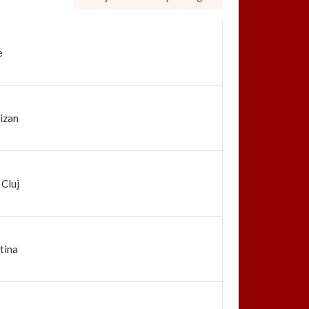
e
izan
Cluj
tina