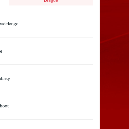
Dudelange
de
abasy
bont