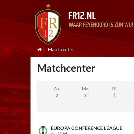
Matchcenter
Matchcenter
Zo.
Ma.
Di.
2
3
4
EUROPA CONFERENCE LEAGUE
do. 10 jul.