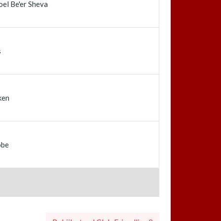
el Be'er Sheva
s
ken
obe