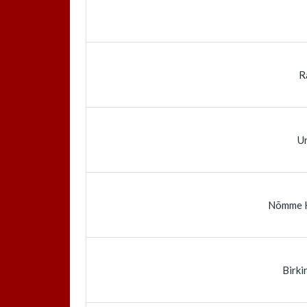
R
U
Nõmme K
Birki