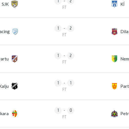
1
-
2
SJK
KÍ
FT
1
-
2
acing
Dila
FT
1
-
2
rartu
Nem
FT
1
-
1
alju
Part
FT
1
-
0
rkara
Pet
FT