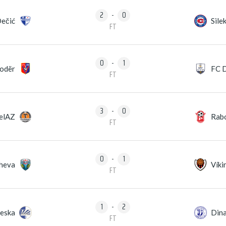
2
-
0
ečić
Sile
FT
0
-
1
kodër
FC 
FT
3
-
0
elAZ
Rabo
FT
0
-
1
heva
Víki
FT
1
-
2
jeska
Din
FT