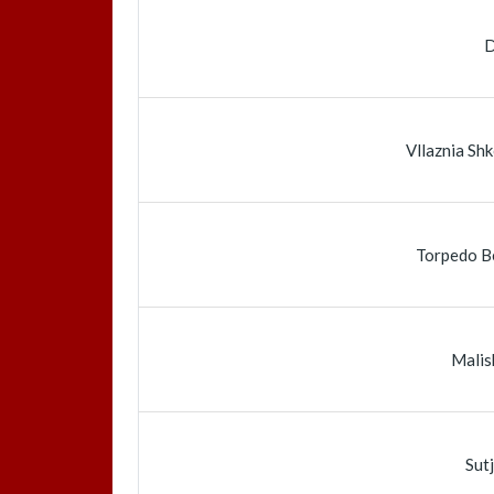
D
Vllaznia Sh
Torpedo B
Malis
Sut