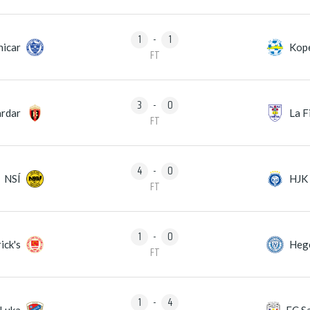
1
-
1
nicar
Kop
FT
3
-
0
rdar
La F
FT
4
-
0
NSÍ
HJK
FT
1
-
0
ick's
Heg
FT
1
-
4
 Luka
FC S