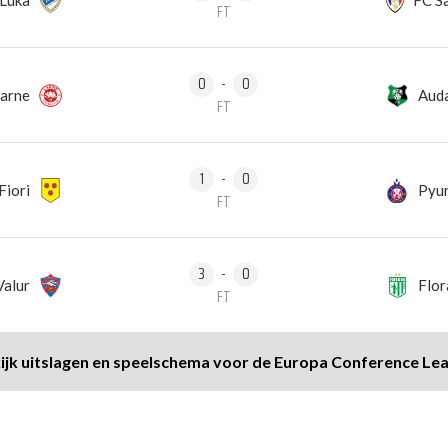
FT
0
-
0
arne
Aud
FT
1
-
0
Fiori
Pyu
FT
3
-
0
Valur
Flor
FT
ijk uitslagen en speelschema voor de Europa Conference Le