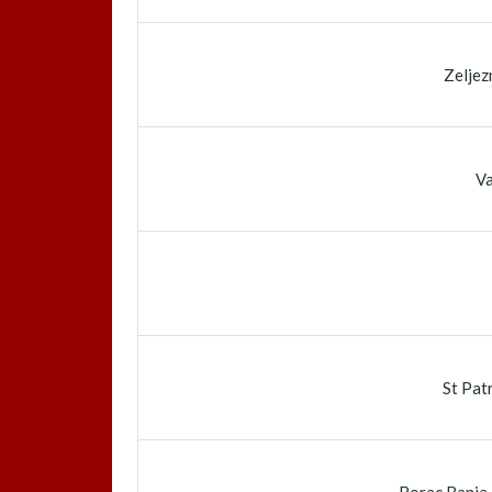
Zeljez
Va
St Patr
Borac Banja