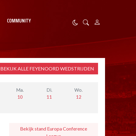
COMMUNITY
BEKIJK ALLE FEYENOORD WEDSTRIJDEN
Ma.
Di.
Wo.
10
11
12
Bekijk stand Europa Conference
League