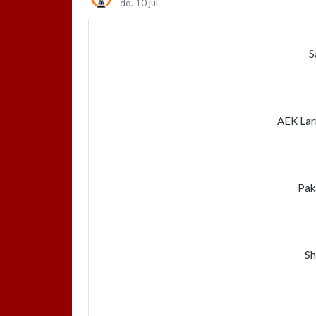
do. 10 jul.
S
AEK Lar
Pak
Sh