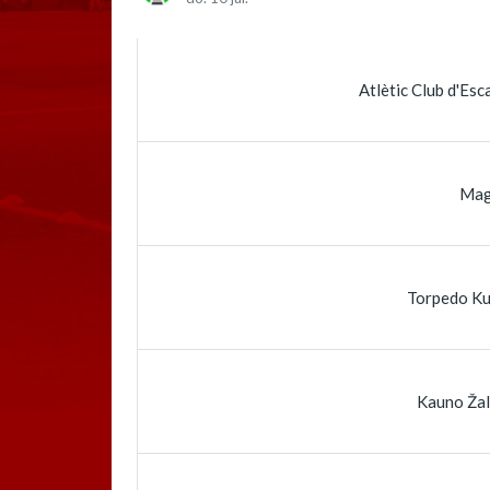
Atlètic Club d'Esc
Mag
Torpedo Ku
Kauno Žal