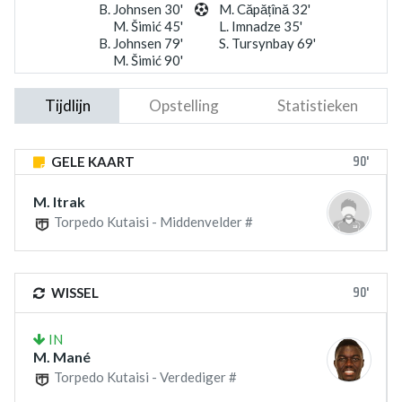
B. Johnsen 30'
M. Căpățînă 32'
M. Šimić 45'
L. Imnadze 35'
B. Johnsen 79'
S. Tursynbay 69'
M. Šimić 90'
Tijdlijn
Opstelling
Statistieken
90'
GELE KAART
M. Itrak
Torpedo Kutaisi - Middenvelder #
90'
WISSEL
IN
M. Mané
Torpedo Kutaisi - Verdediger #