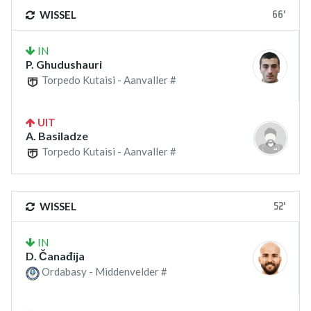
66'
WISSEL
IN
P. Ghudushauri
Torpedo Kutaisi - Aanvaller #
UIT
A. Basiladze
Torpedo Kutaisi - Aanvaller #
52'
WISSEL
IN
D. Čanađija
Ordabasy - Middenvelder #